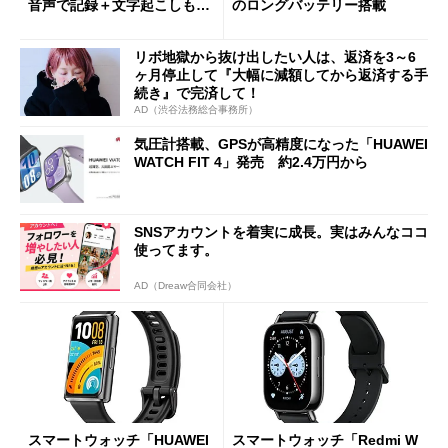
音声で記録＋文字起こしも
のロングバッテリー搭載
約3.6万円
リボ地獄から抜け出したい人は、返済を3～6
ヶ月停止して『大幅に減額してから返済する手
続き』で完済して！
AD（渋谷法務総合事務所）
気圧計搭載、GPSが高精度になった「HUAWEI
WATCH FIT 4」発売 約2.4万円から
SNSアカウントを着実に成長。実はみんなココ
使ってます。
AD（Dreaw合同会社）
スマートウォッチ「HUAWEI
スマートウォッチ「Redmi W