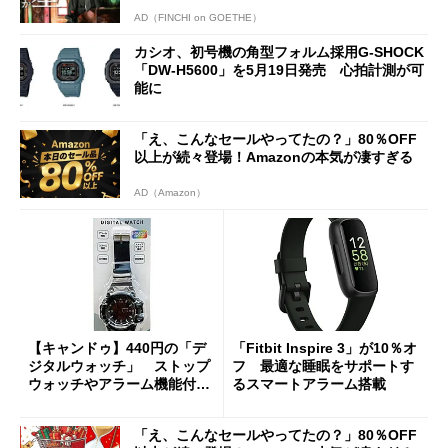
AD（FINCHI on GOETHE）
カシオ、初号機の角型フォルム採用G-SHOCK
「DW-H5600」を5月19日発売 心拍計測が可
能に
「え、こんなセールやってたの？」80％OFF
以上が続々登場！Amazonの本気が凄すぎる
AD（Amazon）
【キャンドゥ】440円の「デ
「Fitbit Inspire 3」が10％オ
ジタルウォッチ」 ストップ
フ 最適な睡眠をサポートす
ウォッチやアラーム機能付き
るスマートアラーム搭載
でレインボーに光る
「え、こんなセールやってたの？」80％OFF