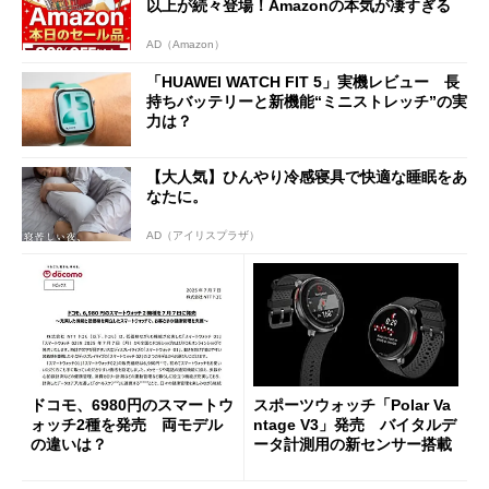
以上が続々登場！Amazonの本気が凄すぎる
AD（Amazon）
「HUAWEI WATCH FIT 5」実機レビュー 長
持ちバッテリーと新機能“ミニストレッチ”の実
力は？
【大人気】ひんやり冷感寝具で快適な睡眠をあ
なたに。
AD（アイリスプラザ）
ドコモ、6980円のスマートウ
スポーツウォッチ「Polar Va
ォッチ2種を発売 両モデル
ntage V3」発売 バイタルデ
の違いは？
ータ計測用の新センサー搭載