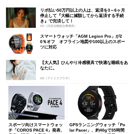
リボ払い50万円以上の人は、返済を3～6ヶ月
停止して『大幅に減額してから返済する手続
き』で完済して！
AD（渋谷法務総合事務所）
スマートウォッチ「AGM Legion Pro」が2
0％オフ オフライン地図や100以上のスポー
ツに対応
【大人気】ひんやり冷感寝具で快適な睡眠をあ
なたに。
AD（アイリスプラザ）
スポーツ向けスマートウォッ
GPSランニングウォッチ「Po
チ「COROS PACE 4」発表、
lar Pacer」、約40gで35時間