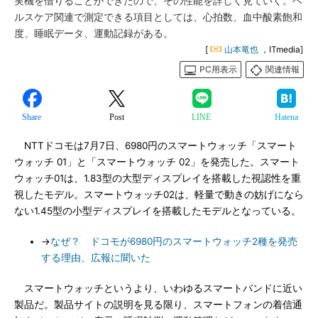
実機を借りることができたので、その性能を詳しく見ていく。ヘ
ルスケア関連で測定できる項目としては、心拍数、血中酸素飽和
度、睡眠データ、運動記録がある。
[
山本竜也
，ITmedia]
PC用表示
関連情報
Share
Post
LINE
Hatena
NTTドコモは7月7日、6980円のスマートウォッチ「スマート
ウォッチ 01」と「スマートウォッチ 02」を発売した。スマート
ウォッチ01は、1.83型の大型ディスプレイを搭載した視認性を重
視したモデル。スマートウォッチ02は、軽量で動きの妨げになら
ない1.45型の小型ディスプレイを搭載したモデルとなっている。
→
なぜ？ ドコモが6980円のスマートウォッチ2種を発売
する理由、広報に聞いた
スマートウォッチというより、いわゆるスマートバンドに近い
製品だ。製品サイトの説明を見る限り、スマートフォンの着信通