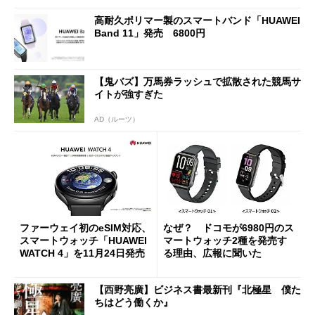
高耐久ポリマー製のスマートバンド「HUAWEI
Band 11」発売 6800円
【鬼バズ】万馬券ラッシュで拡散された競馬サ
イトが強すぎた
AD（ルーツ）
ファーウェイ初のeSIM対応、
なぜ？ ドコモが6980円のス
スマートウォッチ「HUAWEI
マートウォッチ2種を発売す
WATCH 4」を11月24日発売
る理由、広報に聞いた
【西野亮廣】ビジネス書最新刊『北極星 僕た
ちはどう働くか』