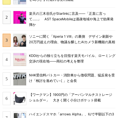
楽天の三木谷氏がStarlinkに言及――「正直に言っ
て……」 AST SpaceMobileは過疎地域や海上で効果発
揮か
ソニーに聞く「Xperia 1 VIII」の裏側 デザイン刷新や
20万円超えの理由、物議を醸したAIカメラ新機能の真相
KDDIからの独り立ちを目指す楽天モバイル、ローミング
交渉の現在地――両社の考えを整理
NHK受信料パトカー・消防車から徴収問題、猛反発を受
け「検討を進めていく」と会長
【ワークマン】1900円の「アーバンマルチストレージ
ショルダー」 大きく開く小分けポケット搭載
ハイエンドスマホ「arrows Alpha」、IIJで半額以下の3