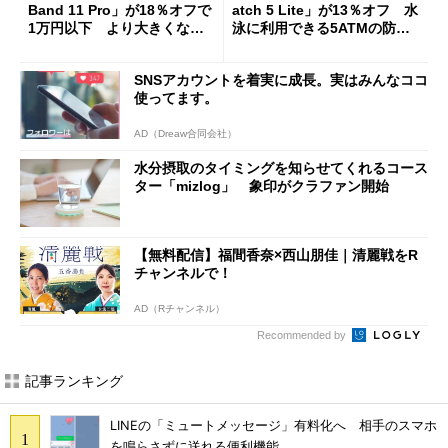
Band 11 Pro」が18％オフで
atch 5 Lite」が13％オフ 水
1万円以下 より大きくなっ
泳に利用できる5ATMの防水
た約1.62型ディスプレイ搭載
対応
SNSアカウントを着実に成長。実はみんなココ
使ってます。
AD（Dreaw合同会社）
水分摂取のタイミングを知らせてくれるコース
ター「mizlog」 象印がクラファン開始
【無料配信】福間香奈×西山朋佳｜清麗戦をR
チャンネルで！
AD（Rチャンネル）
Recommended by
記事ランキング
LINEの「ミュートメッセージ」有料化へ 相手のスマホ
を鳴らさずに送れる便利機能