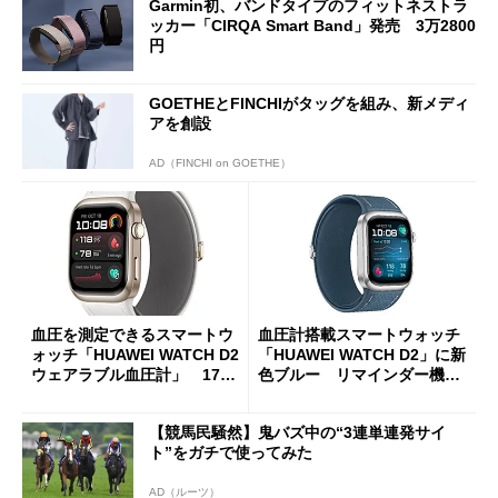
Garmin初、バンドタイプのフィットネストラ
ッカー「CIRQA Smart Band」発売 3万2800
円
GOETHEとFINCHIがタッグを組み、新メディ
アを創設
AD（FINCHI on GOETHE）
血圧を測定できるスマートウ
血圧計搭載スマートウォッチ
ォッチ「HUAWEI WATCH D2
「HUAWEI WATCH D2」に新
ウェアラブル血圧計」 17％
色ブルー リマインダー機能
オフで約5万円に
も追加
【競馬民騒然】鬼バズ中の“3連単連発サイ
ト”をガチで使ってみた
AD（ルーツ）