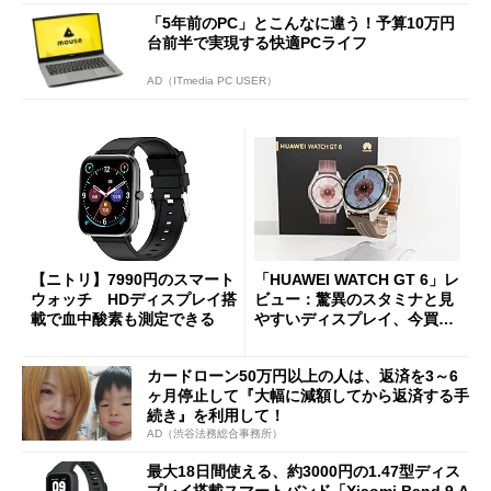
「5年前のPC」とこんなに違う！予算10万円
台前半で実現する快適PCライフ
AD（ITmedia PC USER）
【ニトリ】7990円のスマート
「HUAWEI WATCH GT 6」レ
ウォッチ HDディスプレイ搭
ビュー：驚異のスタミナと見
載で血中酸素も測定できる
やすいディスプレイ、今買う
べきスマートウォッチの有力
候補だ
カードローン50万円以上の人は、返済を3～6
ヶ月停止して『大幅に減額してから返済する手
続き』を利用して！
AD（渋谷法務総合事務所）
最大18日間使える、約3000円の1.47型ディス