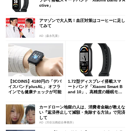
プレイ搭載スマートバンド「Xiaomi Band 9 A
ctive」
アマゾンで大人気！血圧対策はコーヒーに足し
てみて
AD（森永乳業）
【3COINS】4180円の「デバ
1.72型ディスプレイ搭載スマ
イスバンドplusAL」 オフラ
ートバンド「Xiaomi Smart B
インでも健康チェックが可能
and 10」、高精度の睡眠モニ
タリングも可能
カードローン地獄の人は、消費者金融が教えな
い『返済停止して減額・免除する方法』で完済
して
AD（渋谷法務総合事務所）