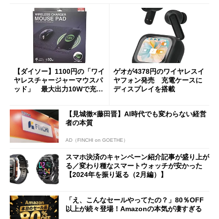
【ダイソー】1100円の「ワイ
ゲオが4378円のワイヤレスイ
ヤレスチャージャーマウスパ
ヤフォン発売 充電ケースに
ッド」 最大出力10Wで充電
ディスプレイを搭載
できる
【見城徹×藤田晋】AI時代でも変わらない経営
者の本質
AD（FINCHI on GOETHE）
スマホ決済のキャンペーン紹介記事が盛り上が
る／変わり種なスマートウォッチが安かった
【2024年を振り返る（2月編）】
「え、こんなセールやってたの？」80％OFF
以上が続々登場！Amazonの本気が凄すぎる