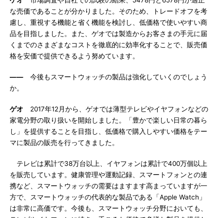
ゲオ
市場調査や自社での試験の結果、5478円と6578円が適正
な売価であることが分かりました。そのため、トレードオフを考
慮し、重視する機能と省く機能を検討し、低価格で使いやすい商
品を目指しました。また、ゲオでは製造からお客さまの手元に届
くまでのさまざまなコストを徹底的に効率化することで、販売価
格を安価で提供できるよう努めています。
――
今後もスマートウォッチの製品は強化していくのでしょう
か。
ゲオ
2017年12月から、ゲオでは薄型テレビやイヤフォンなどの
家電分野の取り扱いを開始しました。「豊かで楽しい日常の暮ら
し」を提供することを目指し、低価格で購入しやすい価格をテー
マに製品の販売を行ってきました。
テレビは累計で38万台以上、イヤフォンは累計で400万個以上
を販売しています。健康管理や運動記録、スマートフォンとの連
携など、スマートウォッチの需要はますます高まっていますが一
方で、スマートウォッチの代表的な製品である「Apple Watch」
は非常に高価です。今後も、スマートウォッチ分野においても、