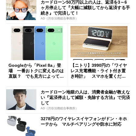
カードローン50万円以上の人は、返済を3～6
ヶ月停止して『大幅に減額してから返済する手
続き』で完済して！
AD（渋谷法務総合事務所）
Googleから「Pixel 8a」登
【ニトリ】3990円の「ワイヤ
場 一番おトクに変えるのは
レス充電機能・ライト付き置
直販？ でも見方によっては
き時計」 スマホを置くだけ
キャリアがおトクかも
で充電できる
カードローン地獄の人は、消費者金融が教えな
い『返済停止して減額・免除する方法』で完済
して
AD（渋谷法務総合事務所）
3278円のワイヤレスイヤフォンがドン・キホ
ーテから マルチペアリングや防水に対応