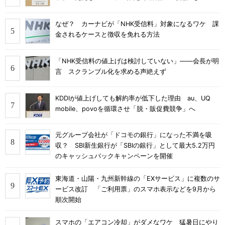
なぜ？ カーナビが「NHK受信料」対象になるワケ 課
金されるケースと徴収を免れる方法
「NHK受信料の値上げは検討していない」――会長が明
言 スクランブル化を求める声絶えず
KDDIが値上げしても解約率が低下した理由 au、UQ
mobile、povoを循環させ「脱・販促費競争」へ
元グループ会社が「ドコモの銀行」になった不満を吸
収？ SBI新生銀行が「SBIの銀行」として最大5.2万円
のキャッシュバックキャンペーンを開催
東海道・山陽・九州新幹線の「EXサービス」に複数のサ
ービス改訂 「ご利用票」のスマホ表示などを9月から
順次開始
スマホの「エアコン冷却」がダメなワケ 猛暑日にやり