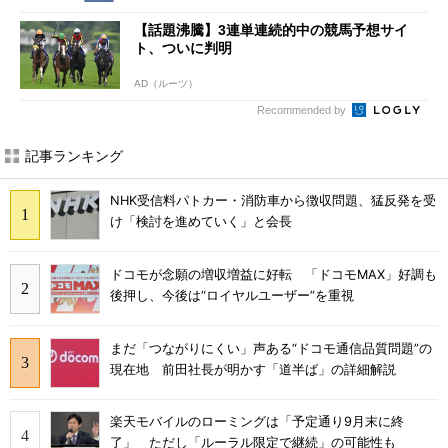
【話題沸騰】3連単連続的中の競馬予想サイ
ト、ついに判明
AD（ルーツ）
Recommended by
記事ランキング
NHK受信料パトカー・消防車から徴収問題、猛反発を受
け「検討を進めていく」と会長
ドコモが念願の増収増益に好転 「ドコモMAX」好調も
後押し、今後は“ロイヤルユーザー”を重視
まだ「つながりにくい」声ある“ドコモ通信品質問題”の
現在地 前田社長が明かす「道半ば」の詳細解説
楽天モバイルのローミングは「予定通り9月末に終
了」 ただし「ルーラル限定で継続」の可能性も