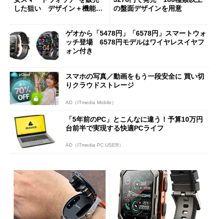
した狙い デザイン＋機能性
の盤面デザインを用意
の追求が成功
ゲオから「5478円」「6578円」スマートウォ
ッチ登場 6578円モデルはワイヤレスイヤフ
ォン付き
スマホの写真／動画をもう一段安全に 買い切
りクラウドストレージ
AD（ITmedia Mobile）
「5年前のPC」とこんなに違う！予算10万円
台前半で実現する快適PCライフ
AD（ITmedia PC USER）