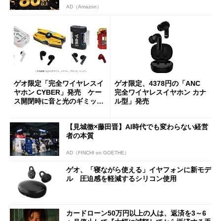
AD（Amazon）
ゲオ限定「完全ワイヤレスイ
ゲオ限定、4378円の「ANC
ヤホン CYBER」発売 ケー
完全ワイヤレスイヤホン カナ
ス開閉時に音と光のギミック
ル型」発売
が発動
【見城徹×藤田晋】AI時代でも変わらない経営
者の本質
AD（FINCHI on GOETHE）
ゲオ、「寝ながら使える」イヤフォンに新モデ
ル 圧迫感を軽減するシリコン使用
カードローン50万円以上の人は、返済を3～6