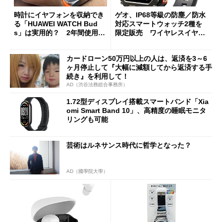
時計にイヤフォンを収納でき
ゲオ、IP68等級の防塵／防水
る「HUAWEI WATCH Bud
対応スマートウォッチ2種を
s」は実用的？ 2年間使用し
限定販売 ワイヤレスイヤフ
て実感したこと
ォンを“内蔵”できるモデルも
カードローン50万円以上の人は、返済を3～6
ヶ月停止して『大幅に減額してから返済する手
続き』を利用して！
AD（渋谷法務総合事務所）
1.72型ディスプレイ搭載スマートバンド「Xia
omi Smart Band 10」、高精度の睡眠モニタ
リングも可能
芸術はルネサンス時代に哲学となった？
AD（國學院大學）