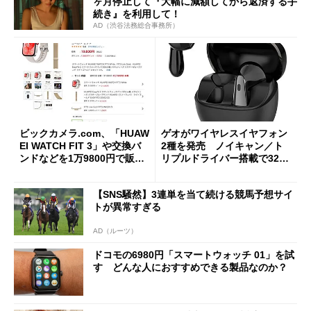
ヶ月停止して『大幅に減額してから返済する手
続き』を利用して！
AD（渋谷法務総合事務所）
ビックカメラ.com、「HUAW
ゲオがワイヤレスイヤフォン
EI WATCH FIT 3」や交換バ
2種を発売 ノイキャン／ト
ンドなどを1万9800円で販
リプルドライバー搭載で3278
売 1月5日まで
円／4378円
【SNS騒然】3連単を当て続ける競馬予想サイ
トが異常すぎる
AD（ルーツ）
ドコモの6980円「スマートウォッチ 01」を試
す どんな人におすすめできる製品なのか？