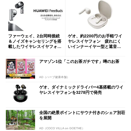
ファーウェイ、2台同時接続
ゲオ、約2200円のお手軽ワイ
＆ノイズキャンセリングを搭
ヤレスイヤフォン 疲れにく
載したワイヤレスイヤフォン
いインナーイヤー型と遮音性
を発売
の高いカナル型
アマゾン1位「このお茶ガチです」噂のお茶
AD（ハーブ健康本舗）
ゲオ、ダイナミックドライバー4基搭載のワイ
ヤレスイヤフォンを3278円で発売
全国の絶景ポイントにサウナ付きのシェア別荘
を展開
AD（COCO VILLA on GOETHE）