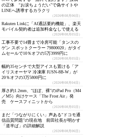
の正体 “お涙ちょうだい”で偽サイトや
LINEへ誘導するカラクリ
（2026年08月06日）
Rakuten Linkに「AI通話要約機能」、楽天
モバイル契約者は追加料金なしで使える
（2026年08月05日）
工事不要で14畳まで冷房可能「タンスの
ゲン スポットクーラー 79800020」がタイ
ムセールで10％オフの5万3999円に
（2026年08月05日）
幅約35センチで大型アイスも置ける「ア
イリスオーヤマ 冷凍庫 IUSN-8B-W」が
20％オフの3万5800円に
（2026年08月04日）
厚さ約1.2mm、“ほぼ、裸”のiPad Pro（M4
／M5）向けケース「The Frost Air」発
売 ケースフィニットから
（2026年08月05日）
まだ「つながりにくい」声ある“ドコモ通
信品質問題”の現在地 前田社長が明かす
「道半ば」の詳細解説
（2026年08月06日）