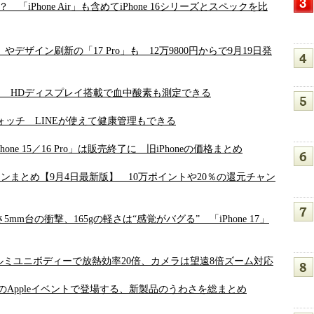
た？ 「iPhone Air」も含めてiPhone 16シリーズとスペックを比
 Air」やデザイン刷新の「17 Pro」も 12万9800円からで9月19日発
チ HDディスプレイ搭載で血中酸素も測定できる
ォッチ LINEが使えて健康管理もできる
iPhone 15／16 Pro」は販売終了に 旧iPhoneの価格まとめ
まとめ【9月4日最新版】 10万ポイントや20％の還元チャン
さ5mm台の衝撃、165gの軽さは“感覚がバグる” 「iPhone 17」
x」発表 アルミユニボディーで放熱効率20倍、カメラは望遠8倍ズーム対応
か 今夜のAppleイベントで登場する、新製品のうわさを総まとめ