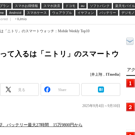
プラン
スマホお得情報
スマホ決済
ドコモ
ソフトバンク
楽天モバイル
au
スマホケース
ウェアラブル
イヤフォン
バッテリー
デジモノ
ne
Android
sored ｜
IIJmio
「ニトリ」のスマートウォッチ：Mobile Weekly Top10
に割って入るは「ニトリ」のスマートウ
アク
[
井上翔
，
ITmedia
]
見る
Share
2025年9月4日～9月10日
6.5型、バッテリー最大27時間 15万9800円から