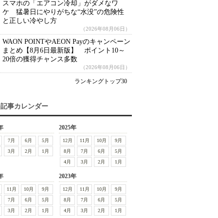
スマホの「エアコン冷却」がダメなワ
ケ 猛暑日にやりがちな“水没”の危険性
と正しい冷やし方
（2026年08月06日）
WAON POINTやAEON Payのキャンペーン
まとめ【8月6日最新版】 ポイント10～
20倍の獲得チャンス多数
（2026年08月06日）
ランキングトップ30
去記事カレンダー
年
2025年
7月
6月
5月
12月
11月
10月
9月
3月
2月
1月
8月
7月
6月
5月
4月
3月
2月
1月
年
2023年
11月
10月
9月
12月
11月
10月
9月
7月
6月
5月
8月
7月
6月
5月
3月
2月
1月
4月
3月
2月
1月