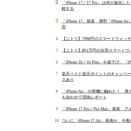
2
「iPhone 17／17 Pro」は何が進化し
較する
3
「iPhone 17」発表 薄型「iPhone
売
4
【ニトリ】7990円のスマートウォッ
5
【ニトリ】約1万円の丸型スマートウ
6
「iPhone 16／16 Plus」を値下げ、「
7
楽天ペイと楽天ポイントのキャンペーン
スあり
8
「iPhone Air」の実機に触れた！ 厚
も合わせて現地レポート
9
「iPhone 17 Pro／Pro Ma
10
ついに「iPhone 17 Air」発表