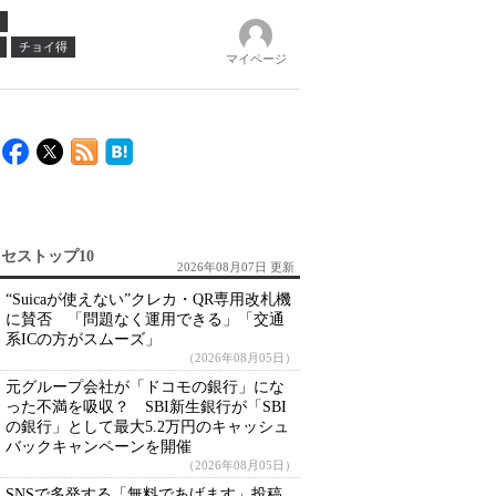
チョイ得
マイページ
セストップ10
2026年08月07日 更新
“Suicaが使えない”クレカ・QR専用改札機
に賛否 「問題なく運用できる」「交通
系ICの方がスムーズ」
（2026年08月05日）
元グループ会社が「ドコモの銀行」にな
った不満を吸収？ SBI新生銀行が「SBI
の銀行」として最大5.2万円のキャッシュ
バックキャンペーンを開催
（2026年08月05日）
SNSで多発する「無料であげます」投稿