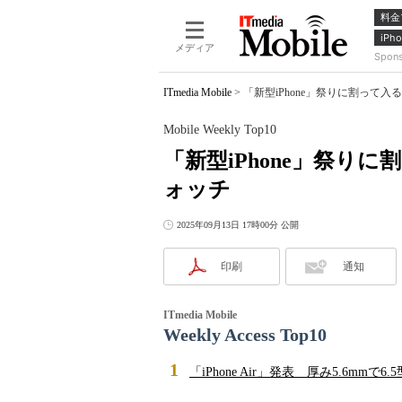
料金
iPho
メディア
Spon
ITmedia Mobile
>
「新型iPhone」祭りに割って入るは
Mobile Weekly Top10
「新型iPhone」祭り
ォッチ
2025年09月13日 17時00分 公開
印刷
通知
ITmedia Mobile
Weekly Access Top10
1
「iPhone Air」発表 厚み5.6mmで