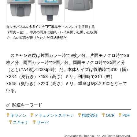
タッチパネルの8.5インチTFT液晶ディスプレイを搭載する
（写真＝左）。中央の写真は給紙トレイを開いた開いた状態
で、右の写真が折りたたんだ収納状態だ
スキャン速度は片面カラー時で9枚／分、片面モノクロ時で26
枚／分、両面カラー時で9面／分、両面モノクロ時で35面／分
（ともにA4縦／200dpi時）だ。本体サイズは収納時で310（幅）
×234（奥行き）×158（高さ）ミリ、利用時で310（幅）
×545（奥行き）×220（高さ）ミリ、重量は約3.2キロとなって
いる。
関連キーワード
キヤノン
|
ドキュメントスキャナ
|
指紋認証
|
OCR
|
PDF
|
スキャナ
|
サーバ
Copyright © ITmedia, Inc. All Rights Reserved.