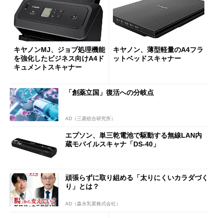
キヤノンMJ、ジョブ処理機能
キヤノン、薄型軽量のA4フラ
を強化したビジネス向けA4ド
ットベッドスキャナー
キュメントスキャナー
「創薬立国」復活への分岐点
AD（三菱総合研究所）
エプソン、単三乾電池で駆動する無線LAN内
蔵モバイルスキャナ「DS-40」
頑張らずに取り組める「太りにくいカラダづく
り」とは？
AD（森永乳業株式会社）