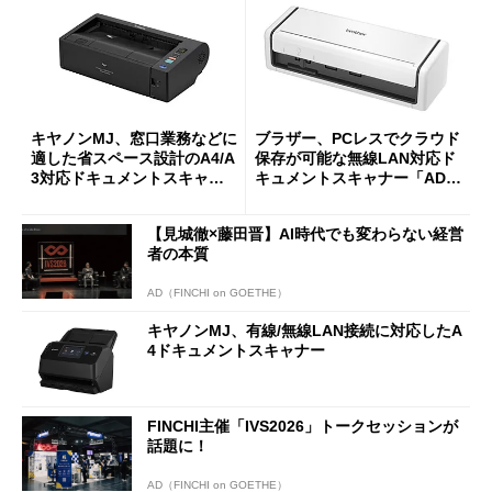
キヤノンMJ、窓口業務などに
ブラザー、PCレスでクラウド
適した省スペース設計のA4/A
保存が可能な無線LAN対応ド
3対応ドキュメントスキャナ
キュメントスキャナー「ADS-
ー2製品
1800W」
【見城徹×藤田晋】AI時代でも変わらない経営
者の本質
AD（FINCHI on GOETHE）
キヤノンMJ、有線/無線LAN接続に対応したA
4ドキュメントスキャナー
FINCHI主催「IVS2026」トークセッションが
話題に！
AD（FINCHI on GOETHE）