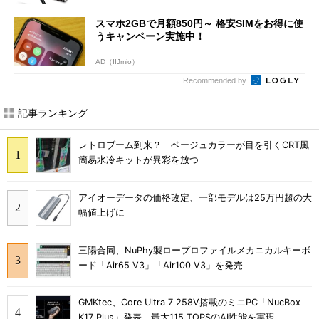
スマホ2GBで月額850円～ 格安SIMをお得に使
うキャンペーン実施中！
AD（IIJmio）
Recommended by
記事ランキング
レトロブーム到来？ ベージュカラーが目を引くCRT風
簡易水冷キットが異彩を放つ
アイオーデータの価格改定、一部モデルは25万円超の大
幅値上げに
三陽合同、NuPhy製ロープロファイルメカニカルキーボ
ード「Air65 V3」「Air100 V3」を発売
GMKtec、Core Ultra 7 258V搭載のミニPC「NucBox
K17 Plus」発表 最大115 TOPSのAI性能を実現