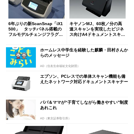
6年ぶりの新ScanSnap「iX1
キヤノンMJ、60枚／分の高
500」 タッチパネル搭載の
速スキャンを実現したビジネ
フルモデルチェンジフラグシ
ス向けA4ドキュメントスキャ
ップ
ナー「DR-M260」
ホームレス中学生を経験した麒麟・田村さんか
らのメッセージ
AD（住友生命福祉文化財団）
エプソン、PCレスでの単体スキャン機能も備
えたネットワーク対応ドキュメントスキャナー
パパ＆ママが“子育てしながら働きやすい”制度
あれこれ
AD（東京証券取引所）