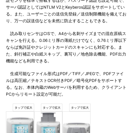
証センサを標準で搭載するほか、パスワード認証も設定可能で、
サーバ認証としてはNTLM V2とKeyberos認証をサポートしてい
る。また、ユーザーごとの送信先登録／送信制限機能を備えてお
り、万一の誤送信などを未然に防止することもできる。
読み取りセンサはCISで、A4から名刺サイズまでの混在原稿ス
キャンを行える。0.06ミリ厚の薄紙だけでなく、0.76ミリ厚以下
ならば免許証やクレジットカードのスキャンにも対応する。ま
た、斜行補正や白紙スキップ、裏写り／地色除去機能、PDF出力
機能なども利用できる。
生成可能なファイル形式はPDF／TIFF／JPEGで、PDFファイ
ルは高圧縮／テキストOCR付きPDF／暗号化PDFをサポートす
る。なお、本体内蔵のWebサーバを利用するため、クライアント
PCからリモート設定が可能だ。