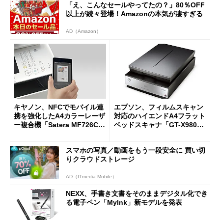
「え、こんなセールやってたの？」80％OFF
以上が続々登場！Amazonの本気が凄すぎる
AD（Amazon）
キヤノン、NFCでモバイル連
エプソン、フィルムスキャン
携を強化したA4カラーレーザ
対応のハイエンドA4フラット
ー複合機「Satera MF726Cd
ベッドスキャナ「GT-X980」
w」
など2製品
スマホの写真／動画をもう一段安全に 買い切
りクラウドストレージ
AD（ITmedia Mobile）
NEXX、手書き文書をそのままデジタル化でき
る電子ペン「MyInk」新モデルを発表