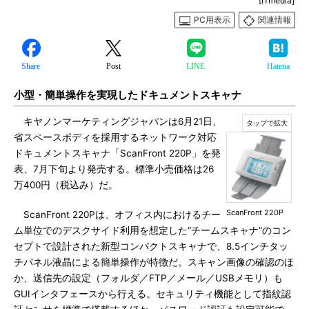
[ITmedia]
PC用表示
関連情報
Share
Post
LINE
Hatena
小型・簡単操作を実現したドキュメントスキャナ
キヤノンマーケティングジャパンは6月21日、
省スペースボディを採用するネットワーク対応
ドキュメントスキャナ「ScanFront 220P」を発
表、7月下旬より発売する。標準小売価格は26
万400円（税込み）だ。
ScanFront 220P
ScanFront 220Pは、オフィス内におけるチー
ム単位でのデスクサイド利用を想定した“チームスキャナ”のコン
セプトで設計された新型コンパクトスキャナで、8.5インチタッ
チパネル液晶による簡単操作が特徴だ。スキャン画像の確認のほ
か、送信先の設定（フォルダ／FTP／メール／USBメモリ）も
GUIインタフェースから行える。セキュリティ機能として指紋認