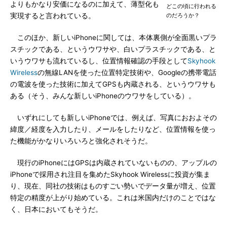
よりもかなり安価になるのに加えて、薄型化も
どこの頃に行われる
実現すると言われている。
のだろうか？
このほか、新しいiPhoneに関しては、本体裏側が全面黒いプラ
スチックである、というウワサや、白いプラスチックである、と
いうウワサも流れているし、位置情報確認の手段として
Skyhook
Wireless
の無線LANを使った位置特定技術や、Googleの携帯電話
の電波を使った技術に加えてGPSも内蔵される、というウワサも
ある（そう、みんな新しいiPhoneのウワサをしている）。
いずれにしても新しいiPhoneでは、例えば、写真におおよその
緯度／経度を入力したり、メールをしたりなど、位置情報を使っ
た機能がかなりいろいろと強化されそうだ。
現行のiPhoneにはGPSは内蔵されていないものの、アップルの
iPhoneで採用され注目を集めたSkyhook Wirelessに投資が集ま
り、現在、同社の技術はものすごい勢いでデータ量が増え、位置
特定の精度が上がり始めている。これは米国内だけのことではな
く、日本においてもそうだ。