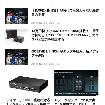
に合体変形
ージェントAIの現在地
【見城徹×藤田晋】AI時代でも変わらない経営
者の本質
AD（FINCHI on GOETHE）
13万円切りでCore Ultra 9 185H搭載！ 片手
で持てるミニPC「GEEKOM IT13 Max」のコ
スパと実力を検証する
GOETHEとFINCHIがタッグを組み、新メディ
アを創設
AD（FINCHI on GOETHE）
アイオー、10GbE接続に対応
AIデータセンターの“真の実
した5ポート／8ポート搭載ア
力”を左右する「CPU」 そ