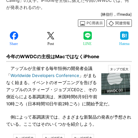
Calling」の文字。iPhoneを主役に据えた今回のWWDCでは、何
が発表されるのか。
[林信行，ITmedia]
PC用表示
関連情報
Share
Post
LINE
Hatena
今年のWWDCの主役はMacではなくiPhone
アップルが主催する毎年恒例の開発者会議
「
Worldwide Developers Conference
」がまも
なく始まる。イベントのオープニングを告げる
アップルのスティーブ・ジョブズCEOと、その
側近らによる基調講演は、米国時間6月9日午前
10時ごろ（日本時間10日午前2時ごろ）に開始予定だ。
例によって基調講演では、さまざまな新製品の発表が予想され
ている。ここではそのいくつかを紹介しよう。