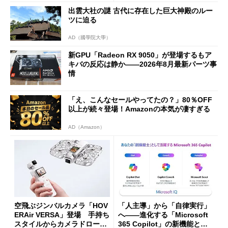
な理由
出雲大社の謎 古代に存在した巨大神殿のルー
ツに迫る
AD（國學院大學）
新GPU「Radeon RX 9050」が登場するもア
キバの反応は静か――2026年8月最新パーツ事
情
「え、こんなセールやってたの？」80％OFF
以上が続々登場！Amazonの本気が凄すぎる
AD（Amazon）
空飛ぶジンバルカメラ「HOV
「人主導」から「自律実行」
ERAir VERSA」登場 手持ち
へ――進化する「Microsoft
スタイルからカメラドローン
365 Copilot」の新機能とエ