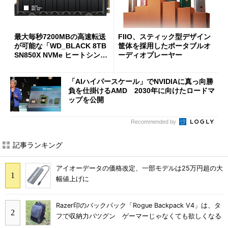
最大毎秒7200MBの高速転送
FIIO、スティック型デザイン
が可能な「WD_BLACK 8TB
筐体を採用したポータブルオ
SN850X NVMe ヒートシンク
ーディオプレーヤー
付き」が18％オフの17万508
7円に
「AIハイパースケール」でNVIDIAに真っ向勝
負を仕掛けるAMD 2030年に向けたロードマ
ップを公開
Recommended by
記事ランキング
アイオーデータの価格改定、一部モデルは25万円超の大
幅値上げに
Razer印のバックパック「Rogue Backpack V4」は、タ
フで収納力バツグン ゲーマーじゃなくても欲しくなる