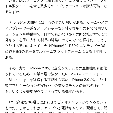
ーション販売サービスを開始予定で、そこを通してメジャータイ
トル数タイトルを含む数多くのアプリケーションが購入可能にな
るはずだ。
iPhone関連の開発には、ものすごい勢いがある。ゲームやメデ
ィアプレーヤー系など、メジャーな会社が数多くのiPhone用ソリ
ューションを準備中で、日本でもかなり多くの開発社がすでに開
発キットを手に入れて製品の開発にのぞんでいる模様だ。こうし
た他社の努力によって、今後iPhoneが、PSPやニンテンドーDS
に迫る第3のポータブルゲームプラットフォームになる可能性も
ある。
その一方で、iPhone 2.0では企業システムとの連携機能も強化
されているため、企業市場で強かったR.I.M.のスマートフォン
「Blackberry」を猛追する可能性も高い。iPhone 2.0では、他社
製アプリケーションの実行や、企業システムとの連携のほかに
も、いくつか登場がウワサされている機能がある。
1つは高速な3G通信にあわせてビデオチャットができるという
ものだ。しかしこれは、アップルが電話キャリアに配慮して、通