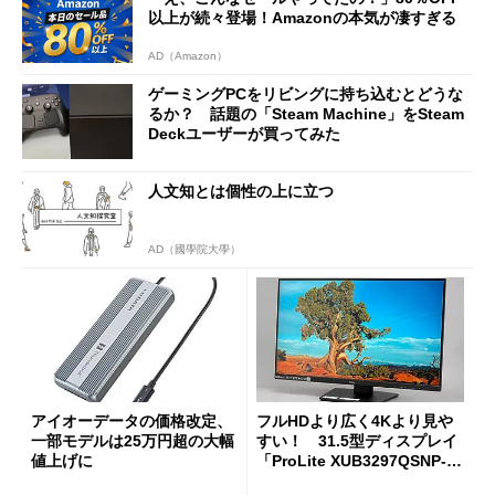
以上が続々登場！Amazonの本気が凄すぎる
AD（Amazon）
ゲーミングPCをリビングに持ち込むとどうな
るか？ 話題の「Steam Machine」をSteam
Deckユーザーが買ってみた
人文知とは個性の上に立つ
AD（國學院大學）
アイオーデータの価格改定、
フルHDより広く4Kより見や
一部モデルは25万円超の大幅
すい！ 31.5型ディスプレイ
値上げに
「ProLite XUB3297QSNP-B
1J」がテレワークにピッタリ