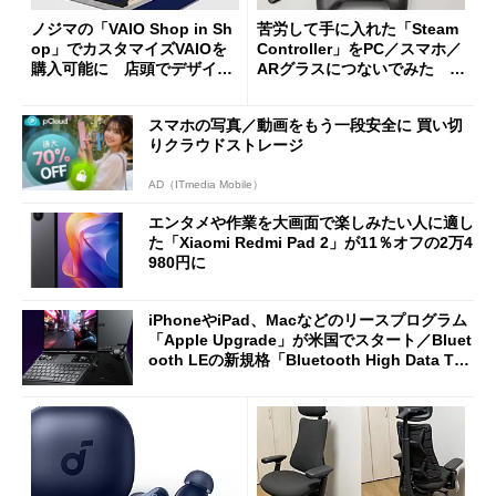
ノジマの「VAIO Shop in Sh
苦労して手に入れた「Steam
op」でカスタマイズVAIOを
Controller」をPC／スマホ／
購入可能に 店頭でデザイン
ARグラスにつないでみた ゲ
や質感を確認しながら購入可
ーム体験や実用性は？
能
スマホの写真／動画をもう一段安全に 買い切
りクラウドストレージ
AD（ITmedia Mobile）
エンタメや作業を大画面で楽しみたい人に適し
た「Xiaomi Redmi Pad 2」が11％オフの2万4
980円に
iPhoneやiPad、Macなどのリースプログラム
「Apple Upgrade」が米国でスタート／Bluet
ooth LEの新規格「Bluetooth High Data Thr
oughput」が明...