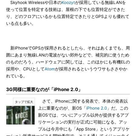
Skyhook Wirelessや日本の
Koozyt
が採用している無線LANを
使って位置を特定する技術は、屋根の下でも位置特定ができた
り、どのフロアにいるかも位置特定できたりとGPSよりも優れて
いる点も多い。
新iPhoneでGPSが採用されるとしたら、それはあくまでも、周
囲にあまり無線LANの電波がない郊外などで、補完的に使うため
のものだろう。ハードウェアに関しては、このほかにも有機ELの
採用や、CPUとして
Atom
が採用されるというウワサもささやか
れている。
3G同様に重要なのが「iPhone 2.0」
さて、iPhoneに関する発表で、本体の発表以
上に重要なのが、新OS「
iPhone 2.0
」だ。この
新OSでは、ついにアップル以外が提供するアプ
リケーションの実行が正式に可能になる。アッ
プルは今月中にも「App Store」というアプリケ