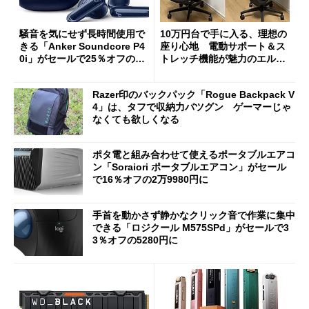
騒音を気にせず長時間使用で
10万円台で手に入る、理想の
きる「Anker Soundcore P4
座り心地 電動サポート＆ス
0i」がセールで25％オフの59
トレッチ機能が魅力のエルゴ
90円に
ノミクスチェア「LiberNovo
Omni Gen」を試す
Razer印のバックパック「Rogue Backpack V
4」は、タフで収納力バツグン ゲーマーじゃ
なくても欲しくなる
ポタ電と組み合わせて使えるポータブルエアコ
ン「Soraiori ポータブルエアコン」がセール
で16％オフの2万9980円に
手首を動かさず静かなクリック音で作業に集中
できる「ロジクール M575SPd」がセールで3
3％オフの5280円に