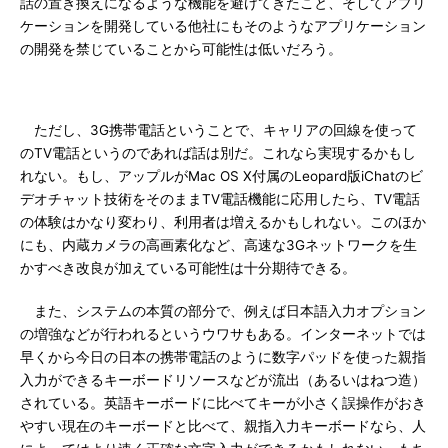
話の置き換えになるような機能を避けてきたこと、そしてアプリ
ケーションを開発している他社にもそのようなアプリケーション
の開発を禁じていることから可能性は低いだろう。
ただし、3G携帯電話ということで、キャリアの回線を使って
のTV電話というのであれば話は別だ。これなら実現するかもし
れない。もし、アップルがMac OS X付属のLeopard版iChatのビ
デオチャット技術をそのままTV電話機能に応用したら、TV電話
の体験はかなり変わり、利用者は増えるかもしれない。このほか
にも、内蔵カメラの高画素化など、高速な3Gネットワークを生
かすべき改良が加えている可能性は十分期待できる。
また、システムの本質の部分で、例えば日本語入力オプション
の増強などが行われるというウワサもある。インターネットでは
早くから今日の日本の携帯電話のように数字パッドを使った親指
入力ができるキーボードリソースなどが流出（あるいはねつ造）
されている。英語キーボードに比べてキーが小さく誤操作がおき
やすい現在のキーボードと比べて、親指入力キーボードなら、人