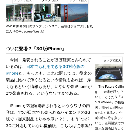
WWDC開幕前日のサンフランシスコ。会場はジョブズ氏お気
に入りのMoscone Westだ
ついに登場？「3G版iPhone」
今回、発表されることがほぼ確実とみられて
いるのは、
日本でも利用できる3G対応版の
iPhone
だ。もっとも、これに関しては、従来の
製品に比べて薄くなるという情報もあれば、厚
くなるという情報もあり、いやいや新iPhoneが
「The Future Callin
g――未来が呼んで
2つ発表される、というウワサまである。
いる」とうたう「O
S X iPhone」の横断
iPhoneが2種類発表されるというウワサの内
幕。描かれたiPhon
容は、1つが日本でも売られるハイエンドの3G
eをよく見ると、午
前9時42分を指して
版で（従来製品よりやや厚い？）、もう1つが
いる。基調講演での
3Gに対応していない廉価版。こちらは従来製品
重大な発表はちょう