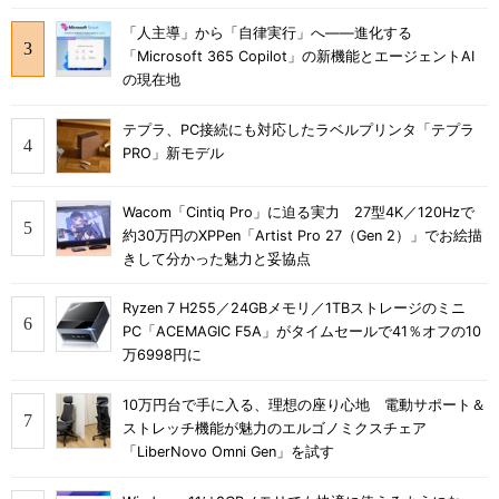
「人主導」から「自律実行」へ――進化する
「Microsoft 365 Copilot」の新機能とエージェントAI
の現在地
テプラ、PC接続にも対応したラベルプリンタ「テプラ
PRO」新モデル
Wacom「Cintiq Pro」に迫る実力 27型4K／120Hzで
約30万円のXPPen「Artist Pro 27（Gen 2）」でお絵描
きして分かった魅力と妥協点
Ryzen 7 H255／24GBメモリ／1TBストレージのミニ
PC「ACEMAGIC F5A」がタイムセールで41％オフの10
万6998円に
10万円台で手に入る、理想の座り心地 電動サポート＆
ストレッチ機能が魅力のエルゴノミクスチェア
「LiberNovo Omni Gen」を試す