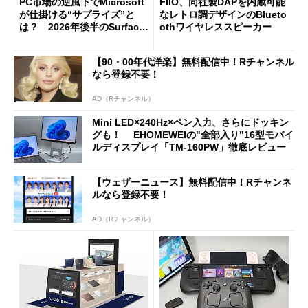
PC市場の逆風下でMicrosoft
FIIO、同社製DAPを内蔵可能
が仕掛ける“サプライズ”と
なレトロ調デザインのBlueto
は？ 2026年後半のSurface
othワイヤレススピーカー
新製品を予想する
【90・00年代洋楽】無料配信中！Rチャンネル
なら登録不要！
AD（Rチャンネル）
Mini LED×240Hz×ペン入力、さらにドッキン
グも！ EHOMEWEIの"全部入り"16型モバイ
ルディスプレイ「TM-160PW」徹底レビュー
【ウェザーニュース】無料配信中！Rチャンネ
ルなら登録不要！
AD（Rチャンネル）