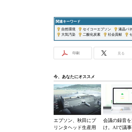
関連キーワード
自然環境
|
セイコーエプソン
|
液晶パ
大気汚染
|
二酸化炭素
|
社会貢献
|
印刷
見る
今、あなたにオススメ
エプソン、秋田にプ
会議の録音を
リンタヘッド生産用
け。AIで議