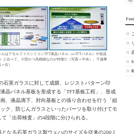
4月
Fee
ルはアモルファスシリコンTFT液晶パネル（α-TFTパネル）や低温
ネル）と比べて、小型かつ高精細なのが特徴だ（写真＝中央）。千歳事
真＝右）
料の石英ガラスに対して成膜、レジストパターン印
T液晶パネル基板を形成する「TFT基板工程」、形成
描画、液晶滴下、対向基板との張り合わせを行う「組
フック、防じんガラスといったパーツを取り付けてモ
して「出荷検査」の4段階に分けられる。
となる石英ガラス製ウェハのサイズを従来の200ミ