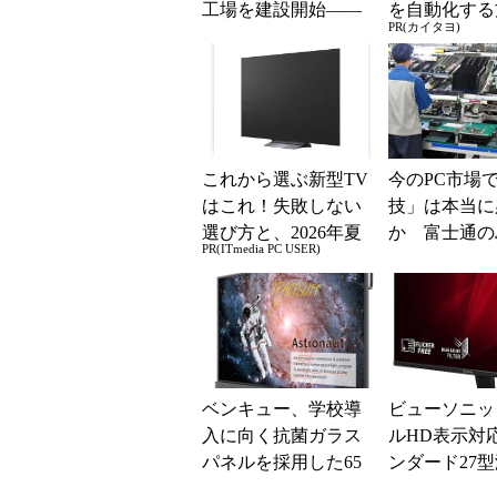
工場を建設開始――
を自動化する
PR(カイタヨ)
将来的に“生産能力を
約3倍”に
これから選ぶ新型TV
今のPC市場
はこれ！失敗しない
技」は本当に
選び方と、2026年夏
か 富士通の
PR(ITmedia PC USER)
の一押しモデル
場を訪ねて (1/
ベンキュー、学校導
ビューソニッ
入に向く抗菌ガラス
ルHD表示対
パネルを採用した65
ンダード27
型電子黒板
ィスプレイ