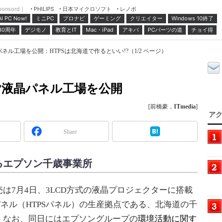
ponsord｜
日本マイクロソフト
レノボ
PHILIPS
ミニPC
プロナビ
ゲーミング
クリエイター
Windows 10終了
AI PC Now!
30周年
デジモノ
教育とIT
Mac・iPad
アキバ
PCパーツの道
チョイ得
ネル工場を公開：HTPSは北海道で作るといい!?（1/2 ページ）
”液晶パネル工場を公開
[前橋豪，
ITmedia
]
アク
Share
るエプソン千歳事業所
7月4日、3LCD方式の液晶プロジェクターに搭載
パネル（HTPSパネル）の生産拠点である、北海道の千
。なお、同日にはエプソングループの
環境活動に関す