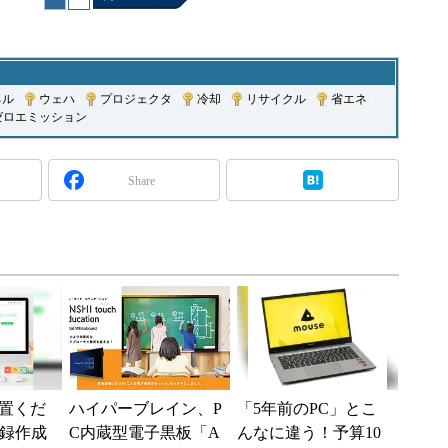
ネル
|
ウェハ
|
プロジェクタ
|
冷却
|
リサイクル
|
省エネ
|
ゼロエミッション
Share
置くだ
ハイパーブレイン、P
「5年前のPC」とこ
事録作成
C内蔵型電子黒板「A
んなに違う！予算10