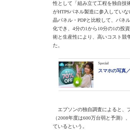
性として「組み立て工程を独自技
がHTPSパネル製造に参入してい
晶パネル・PDPと比較して、パネ
化でき、4分の1から10分の1の
術と生産性により、高いコスト競争
た。
Special
スマホの写真／
エプソンの独自調査によると、プ
（2008年度は600万台弱と予測）
ているという。