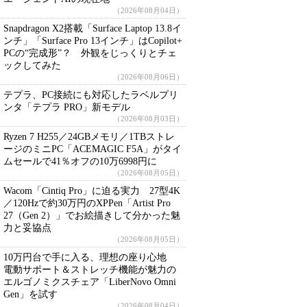
（2026年08月04日）
Snapdragon X2搭載「Surface Laptop 13.8イ
ンチ」「Surface Pro 13インチ」はCopilot+
PCの“完成形”？ 外観をじっくりとチェ
ックしてみた
（2026年08月06日）
テプラ、PC接続にも対応したラベルプリ
ンタ「テプラ PRO」新モデル
（2026年08月03日）
Ryzen 7 H255／24GBメモリ／1TBストレ
ージのミニPC「ACEMAGIC F5A」がタイ
ムセールで41％オフの10万6998円に
（2026年08月05日）
Wacom「Cintiq Pro」に迫る実力 27型4K
／120Hzで約30万円のXPPen「Artist Pro
27（Gen 2）」でお絵描きして分かった魅
力と妥協点
（2026年08月05日）
10万円台で手に入る、理想の座り心地
電動サポート＆ストレッチ機能が魅力の
エルゴノミクスチェア「LiberNovo Omni
Gen」を試す
（2026年08月04日）