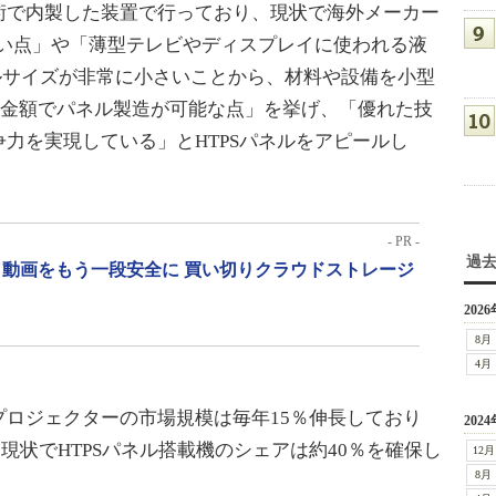
術で内製した装置で行っており、現状で海外メーカー
ない点」や「薄型テレビやディスプレイに使われる液
ルサイズが非常に小さいことから、材料や設備を小型
投資金額でパネル製造が可能な点」を挙げ、「優れた技
力を実現している」とHTPSパネルをアピールし
- PR -
過
動画をもう一段安全に 買い切りクラウドストレージ
2026
8月
4月
ロジェクターの市場規模は毎年15％伸長しており
2024
、現状でHTPSパネル搭載機のシェアは約40％を確保し
12月
8月