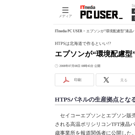
S
メディア
ITmedia PC USER
>
エプソンが“環境配慮型”液晶パ
HTPSは北海道で作るといい!?
エプソンが“環境配慮型
2008年07月08日 08時45分 公開
印刷
見る
HTPSパネルの生産拠点とな
セイコーエプソンとエプソン販売は
される高温ポリシリコンTFT液晶
歳事業所を報道関係者に公開した