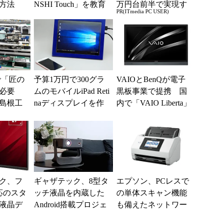
方法
NSHI Touch」を教育
万円台前半で実現す
PR(ITmedia PC USER)
機関向けに販売開始
る快適PCライフ
で「匠の
予算1万円で300グラ
VAIOとBenQが電子
必要
ムのモバイルiPad Reti
黒板事業で提携 国
島根工
naディスプレイを作
内で「VAIO Liberta」
2)
ってみた (1/3)
ブランドとして販売
を開始
ク、フ
ギャザテック、8型タ
エプソン、PCレスで
応のスタ
ッチ液晶を内蔵した
の単体スキャン機能
型液晶デ
Android搭載プロジェ
も備えたネットワー
クターをクラウドフ
ク対応ドキュメント