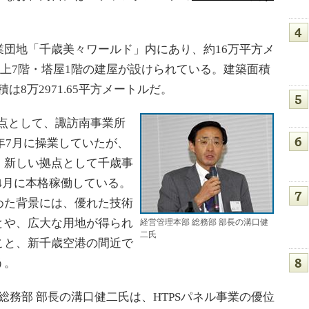
団地「千歳美々ワールド」内にあり、約16万平方メ
、地上7階・塔屋1階の建屋が設けられている。建築面積
積は8万2971.65平方メートルだ。
点として、諏訪南事業所
年7月に操業していたが、
、新しい拠点として千歳事
5年4月に本格稼働している。
めた背景には、優れた技術
とや、広大な用地が得られ
経営管理本部 総務部 部長の溝口健
二氏
こと、新千歳空港の間近で
う。
総務部 部長の溝口健二氏は、HTPSパネル事業の優位