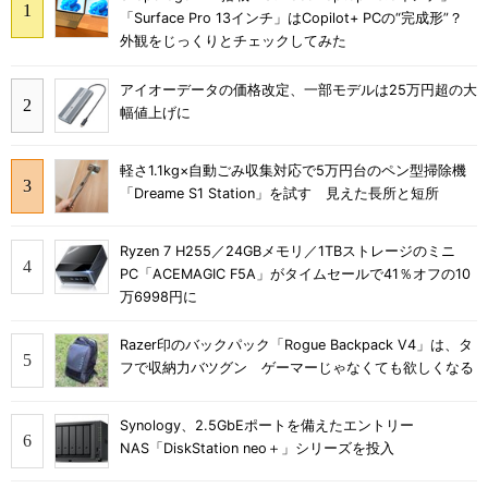
「Surface Pro 13インチ」はCopilot+ PCの“完成形”？
外観をじっくりとチェックしてみた
アイオーデータの価格改定、一部モデルは25万円超の大
幅値上げに
軽さ1.1kg×自動ごみ収集対応で5万円台のペン型掃除機
「Dreame S1 Station」を試す 見えた長所と短所
Ryzen 7 H255／24GBメモリ／1TBストレージのミニ
PC「ACEMAGIC F5A」がタイムセールで41％オフの10
万6998円に
Razer印のバックパック「Rogue Backpack V4」は、タ
フで収納力バツグン ゲーマーじゃなくても欲しくなる
Synology、2.5GbEポートを備えたエントリー
NAS「DiskStation neo＋」シリーズを投入