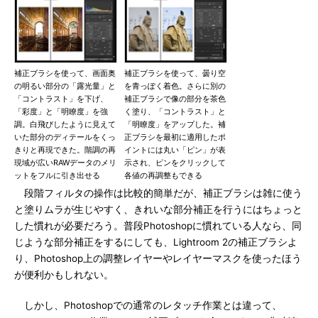
補正ブラシを使って、画面奥
補正ブラシを使って、曇り空
の明るい部分の「露光量」と
を青っぽく着色。さらに別の
「コントラスト」を下げ、
補正ブラシで像の部分を茶色
「彩度」と「明瞭度」を強
く塗り、「コントラスト」と
調。白飛びしたように見えて
「明瞭度」をアップした。補
いた部分のディテールをくっ
正ブラシを最初に適用したポ
きりと再現できた。階調の再
イントには丸い「ピン」が表
現域が広いRAWデータのメリ
示され、ピンをクリックして
ットをフルに引き出せる
各値の再調整もできる
段階フィルタの操作は比較的簡単だが、補正ブラシは雑に使う
と塗りムラが生じやすく、きれいな部分補正を行うにはちょっと
した慣れが必要だろう。普段Photoshopに慣れている人なら、同
じような部分補正をするにしても、Lightroom 2の補正ブラシよ
り、Photoshop上の調整レイヤーやレイヤーマスクを使ったほう
が便利かもしれない。
しかし、Photoshopでの通常のレタッチ作業とは違って、