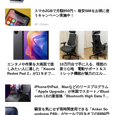
スマホ2GBで月額850円～ 格安SIMをお得に使
うキャンペーン実施中！
AD（IIJmio）
エンタメや作業を大画面で楽
10万円台で手に入る、理想の
しみたい人に適した「Xiaomi
座り心地 電動サポート＆ス
Redmi Pad 2」が11％オフの
トレッチ機能が魅力のエルゴ
2万4980円に
ノミクスチェア「LiberNovo
Omni Gen」を試す
iPhoneやiPad、Macなどのリースプログラム
「Apple Upgrade」が米国でスタート／Bluet
ooth LEの新規格「Bluetooth High Data Thr
oughput」が明...
騒音を気にせず長時間使用できる「Anker So
undcore P40i」がセールで25％オフの5990円