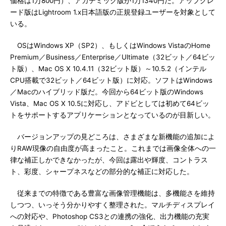
価格は1万800円）、アカデミック版が1万1340円だ。アップグレ
ード版はLightroom 1.x日本語版の正規登録ユーザーを対象として
いる。
OSはWindows XP（SP2）、もしくはWindows VistaのHome
Premium／Business／Enterprise／Ultimate（32ビット／64ビッ
ト版）、Mac OS X 10.4.11（32ビット版）～10.5.2（インテル
CPU搭載で32ビット／64ビット版）に対応。ソフトはWindows
／Macのハイブリッド版だ。今回から64ビット版のWindows
Vista、Mac OS X 10.5に対応し、アドビとしては初めて64ビッ
トをサポートするアプリケーションとなっているのが目新しい。
バージョンアップの見どころは、さまざまな新機能の追加によ
りRAW現像の自由度が高まったこと。これまでは画像全体への一
律な補正しかできなかったが、今回は露出や輝度、コントラス
ト、彩度、シャープネスなどの部分的な補正に対応した。
従来までの特徴である豊富な画像管理機能は、多機能さを維持
しつつ、いっそう分かりやすく整理された。マルチディスプレイ
への対応や、Photoshop CS3との連携の強化、出力機能の充実