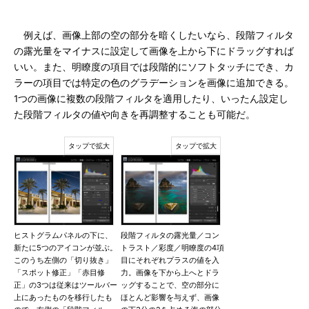
例えば、画像上部の空の部分を暗くしたいなら、段階フィルタ
の露光量をマイナスに設定して画像を上から下にドラッグすれば
いい。また、明瞭度の項目では段階的にソフトタッチにでき、カ
ラーの項目では特定の色のグラデーションを画像に追加できる。
1つの画像に複数の段階フィルタを適用したり、いったん設定し
た段階フィルタの値や向きを再調整することも可能だ。
ヒストグラムパネルの下に、
段階フィルタの露光量／コン
新たに5つのアイコンが並ぶ。
トラスト／彩度／明瞭度の4項
このうち左側の「切り抜き」
目にそれぞれプラスの値を入
「スポット修正」「赤目修
力。画像を下から上へとドラ
正」の3つは従来はツールバー
ッグすることで、空の部分に
上にあったものを移行したも
ほとんど影響を与えず、画像