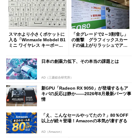
スマホより小さくポケットに
「全グレードで2～3割増し」
入る「Winmaxle Mobdel B1
の衝撃 グラフィックスカー
ミニ ワイヤレス キーボー
ドの値上がりラッシュでアキ
ド」がセールで10％オフの37
バの購入制限が深刻化
94円に
日本の創薬力低下、その本当の課題とは
AD（三菱総合研究所）
新GPU「Radeon RX 9050」が登場するもア
キバの反応は静か――2026年8月最新パーツ事
情
「え、こんなセールやってたの？」80％OFF
以上が続々登場！Amazonの本気が凄すぎる
AD（Amazon）