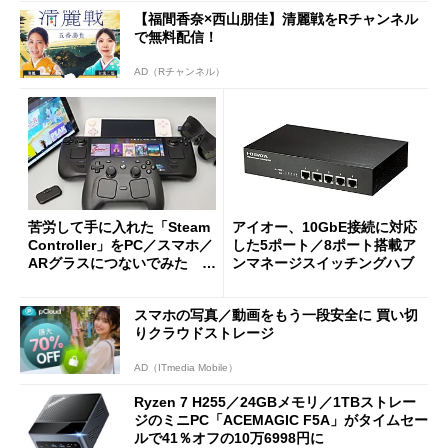
【福間香奈×西山朋佳】清麗戦をRチャンネル
で無料配信！
AD（Rチャンネル）
苦労して手に入れた「Steam
アイオー、10GbE接続に対応
Controller」をPC／スマホ／
した5ポート／8ポート搭載ア
ARグラスにつないでみた ゲ
ンマネージスイッチングハブ
ーム体験や実用性は？
スマホの写真／動画をもう一段安全に 買い切
りクラウドストレージ
AD（ITmedia Mobile）
Ryzen 7 H255／24GBメモリ／1TBストレー
ジのミニPC「ACEMAGIC F5A」がタイムセー
ルで41％オフの10万6998円に