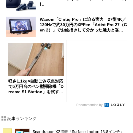
に
Wacom「Cintiq Pro」に迫る実力 27型4K／
120Hzで約30万円のXPPen「Artist Pro 27（G
en 2）」でお絵描きして分かった魅力と妥協
点
軽さ1.1kg×自動ごみ収集対応
で5万円台のペン型掃除機「D
reame S1 Station」を試す
見えた長所と短所
Recommended by
記事ランキング
Snapdragon X2搭載「Surface Laptop 13.8インチ」