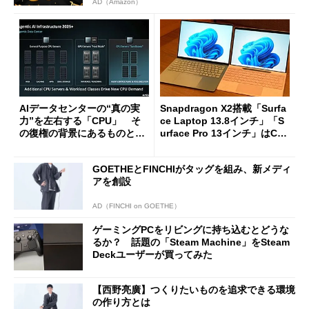
AD（Amazon）
AIデータセンターの“真の実
Snapdragon X2搭載「Surfa
力”を左右する「CPU」 そ
ce Laptop 13.8インチ」「S
の復権の背景にあるものと
urface Pro 13インチ」はCop
は？
ilot+ PCの“完成形”？ 外観
をじっくりとチェックしてみ
GOETHEとFINCHIがタッグを組み、新メディ
た
アを創設
AD（FINCHI on GOETHE）
ゲーミングPCをリビングに持ち込むとどうな
るか？ 話題の「Steam Machine」をSteam
Deckユーザーが買ってみた
【西野亮廣】つくりたいものを追求できる環境
の作り方とは