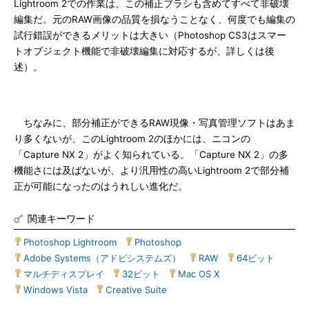
Lightroom 2での作業は、この補正ブラシも含めてすべて非破壊
編集だ。元のRAW画像の品質を損なうことなく、何度でも編集の
試行錯誤ができるメリットは大きい（Photoshop CS3はスマー
トオブジェクト機能で非破壊編集に対応するが、詳しくは後
述）。
ちなみに、部分補正ができるRAW現像・写真管理ソフトはあま
り多くないが、このLightroom 2のほかには、ニコンの
「Capture NX 2」がよく知られている。「Capture NX 2」の多
機能さには及ばないが、より汎用性の高いLightroom 2で部分補
正が可能になったのはうれしい進化だ。
関連キーワード
Photoshop Lightroom
|
Photoshop
|
Adobe Systems（アドビシステムズ）
|
RAW
|
64ビット
|
マルチディスプレイ
|
32ビット
|
Mac OS X
|
Windows Vista
|
Creative Suite