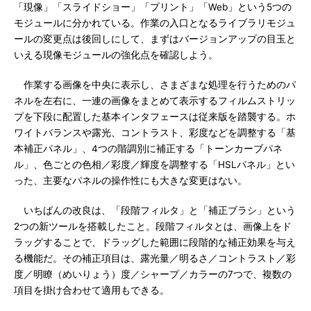
「現像」「スライドショー」「プリント」「Web」という5つの
モジュールに分かれている。作業の入口となるライブラリモジュ
ールの変更点は後回しにして、まずはバージョンアップの目玉と
いえる現像モジュールの強化点を確認しよう。
作業する画像を中央に表示し、さまざまな処理を行うためのパ
ネルを左右に、一連の画像をまとめて表示するフィルムストリッ
プを下段に配置した基本インタフェースは従来版を踏襲する。ホ
ワイトバランスや露光、コントラスト、彩度などを調整する「基
本補正パネル」、4つの階調別に補正する「トーンカーブパネ
ル」、色ごとの色相／彩度／輝度を調整する「HSLパネル」とい
った、主要なパネルの操作性にも大きな変更はない。
いちばんの改良は、「段階フィルタ」と「補正ブラシ」という
2つの新ツールを搭載したこと。段階フィルタとは、画像上をド
ラッグすることで、ドラッグした範囲に段階的な補正効果を与え
る機能だ。その補正項目は、露光量／明るさ／コントラスト／彩
度／明瞭（めいりょう）度／シャープ／カラーの7つで、複数の
項目を掛け合わせて適用もできる。