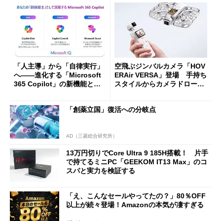
「人主導」から「自律実行」
空飛ぶジンバルカメラ「HOV
へ――進化する「Microsoft
ERAir VERSA」登場 手持ち
365 Copilot」の新機能とエ
スタイルからカメラドローン
ージェントAIの現在地
に合体変形
「創薬立国」復活への分岐点
AD（三菱総合研究所）
13万円切りでCore Ultra 9 185H搭載！ 片手
で持てるミニPC「GEEKOM IT13 Max」のコ
スパと実力を検証する
「え、こんなセールやってたの？」80％OFF
以上が続々登場！Amazonの本気が凄すぎる