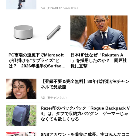
AD（FINCHI on GOETHE）
PC市場の逆風下でMicrosoft
日本HPはなぜ「Rakuten A
が仕掛ける“サプライズ”と
I」を採用したのか？ 岡戸社
は？ 2026年後半のSurface
長に直撃
新製品を予想する
【登録不要＆完全無料】80年代洋楽がRチャン
ネルで見放題
AD（Rチャンネル）
Razer印のバックパック「Rogue Backpack V
4」は、タフで収納力バツグン ゲーマーじゃ
なくても欲しくなる
SNSアカウントを着実に成長。実はみんなココ