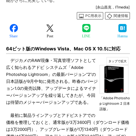
能がさらに充実している。
[永山昌克，ITmedia]
PC用表示
関連情報
Share
Post
LINE
Hatena
64ビット版のWindows Vista、Mac OS X 10.5に対応
デジカメのRAW現像・写真管理ソフトとして
広く知られるアドビ システムズ「Adobe
Photoshop Lightroom」の最新バージョン“2”の
日本語版が9月中旬に発売される。昨春のバージ
ョン1.0の発売以降、アップデータによるマイナ
ーバージョンアップを繰り返してきたが、今回
「Adobe Photosho
は待望のメジャーバージョンアップである。
p Lightroom 2 日本
語版」
最初に製品ラインアップとアドビストアでの
価格を整理しておくと、通常版が3万3600円（ダウンロード価格
は3万2000円）、アップグレード版が1万1340円（ダウンロード