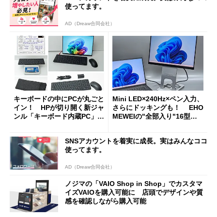
使ってます。
AD（Dreaw合同会社）
キーボードの中にPCが丸ごと
Mini LED×240Hz×ペン入力、
イン！ HPが切り開く新ジャ
さらにドッキングも！ EHO
ンル「キーボード内蔵PC」の
MEWEIの"全部入り"16型モ
使い勝手を徹底検証
バイルディスプレイ「TM-16
0PW」徹底レビュー
SNSアカウントを着実に成長。実はみんなココ
使ってます。
AD（Dreaw合同会社）
ノジマの「VAIO Shop in Shop」でカスタマ
イズVAIOを購入可能に 店頭でデザインや質
感を確認しながら購入可能