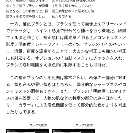
ので、右側の「段階フィル
の下3分の2を占める海の部分
タ」と「補正ブラシ」が新機
を明るく鮮やかにしてみた。
能となる。この作例では、段
補正効果は徐々に弱めたり強
階フィルタで空を暗くした
めたりできる
一方、補正ブラシとは、ブラシを使って画像上をフリーハンド
でドラッグし、ペイント感覚で部分的な補正を行う機能だ。段階
フィルタと同じく、補正項目は露光量／明るさ／コントラスト／
彩度／明瞭度／シャープ／カラーの7つ。ブラシのサイズやぼか
し、流量、密度を設定することで、大まかな補正にも細かい補正
にも対応する。オプションの「自動マスク」にチェックを入れ、
ブラシの適用範囲を同系色内に制限することも可能だ。
この補正ブラシの活用範囲は非常に広い。画像の一部分に対す
る、焼き込みや覆い焼きはもちろん、部分的なシャープネスやコ
ントラストの調整もできる。また、ブラシの「明瞭度」にマイナ
スの値を設定して、人物の肌などの特定の部分のみをぼかした
り、「カラー」による着色機能を使って部分的な色かぶりを補正
したりもできる。