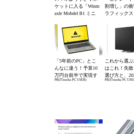
ケットに入る「Winm
割増し」の衝
axle Mobdel B1 ミニ
ラフィックス
ワイヤレス キーボー
の値上がりラ
ド」...
でアキバの購
が深刻化
「5年前のPC」とこ
これから選ぶ
んなに違う！予算10
はこれ！失敗
万円台前半で実現す
選び方と、20
PR(ITmedia PC USER)
PR(ITmedia PC USE
る快適PCライフ
の一押しモデ