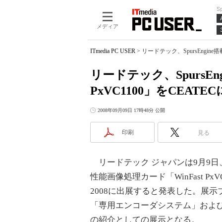
S
メディア
ITmedia PC USER
>
リードテック、SpursEngine
リードテック、SpursEn
PxVC1100」をCEATE
2008年09月09日 17時48分 公開
印刷
見る
リードテック ジャパンは9月9日、PC
性能画像処理カード「WinFast PxVC1
2008に出展すると発表した。展
「専用エンコーダシステム」およ
の紹介としての展示となる。