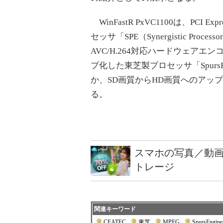
WinFastR PxVC1100は、PCI
セッサ「SPE（Synergistic Proce
AVC/H.264対応ハードウェア
プ化した東芝製プロセッサ「Spurs
か、SD画質からHD画質へのアッ
る。
スマホの写真／動画
トレージ
関連キーワード
CEATEC
|
東芝
|
MPEG
|
SpursEngine