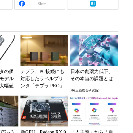
Share
タの価
テプラ、PC接続にも
日本の創薬力低下、
モデル
対応したラベルプリ
その本当の課題とは
の大幅値
ンタ「テプラ PRO」
PR(三菱総合研究所)
新モデル
で2～3
新GPU「Radeon RX 9
「人主導」から「自