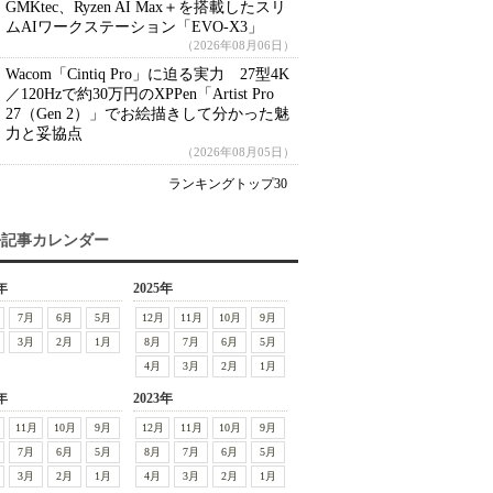
GMKtec、Ryzen AI Max＋を搭載したスリ
ムAIワークステーション「EVO-X3」
（2026年08月06日）
Wacom「Cintiq Pro」に迫る実力 27型4K
／120Hzで約30万円のXPPen「Artist Pro
27（Gen 2）」でお絵描きして分かった魅
力と妥協点
（2026年08月05日）
ランキングトップ30
去記事カレンダー
年
2025年
7月
6月
5月
12月
11月
10月
9月
3月
2月
1月
8月
7月
6月
5月
4月
3月
2月
1月
年
2023年
11月
10月
9月
12月
11月
10月
9月
7月
6月
5月
8月
7月
6月
5月
3月
2月
1月
4月
3月
2月
1月