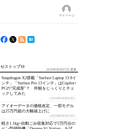
マイページ
セストップ10
2026年08月07日 更新
Snapdragon X2搭載「Surface Laptop 13.8イ
ンチ」「Surface Pro 13インチ」はCopilot+
PCの“完成形”？ 外観をじっくりとチェ
ックしてみた
（2026年08月06日）
アイオーデータの価格改定、一部モデル
は25万円超の大幅値上げに
（2026年08月05日）
軽さ1.1kg×自動ごみ収集対応で5万円台の
ペン型掃除機「Dreame S1 Station」を試