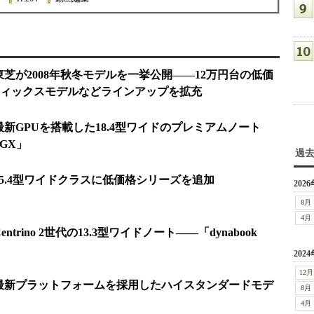
：東芝が2008年秋冬モデルを一挙公開――12万円台の低価
ィックスモデルなどラインアップを拡充
：最新GPUを搭載した18.4型ワイドのプレミアムノート
 GX」
過
：15.4型ワイドクラスに低価格シリーズを追加
2026
8月
4月
ntrino 2世代の13.3型ワイドノート――「dynabook
2024
12月
ル：最新プラットフォームを採用したハイスタンダードモデ
8月
4月