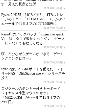
す 見えた長所と短所
（2026年08月06日）
Ryzen 7 H255／24GBメモリ／1TBストレ
ージのミニPC「ACEMAGIC F5A」がタイ
ムセールで41％オフの10万6998円に
（2026年08月05日）
Razer印のバックパック「Rogue Backpack
V4」は、タフで収納力バツグン ゲーマ
ーじゃなくても欲しくなる
（2026年08月05日）
寝ころびながらゲームができる「ゲーミ
ングロングピロー」
（2026年08月06日）
Synology、2.5GbEポートを備えたエント
リーNAS「DiskStation neo＋」シリーズを
投入
（2026年08月06日）
ロジクールのテンキー付きキーボード・
ワイヤレス小型マウスのセット
「MK250GRd」がセールで15％オフの
2980円に
（2026年08月07日）