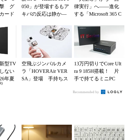
撃 グ
050」が登場するもア
律実行」へ――進化
カード
キバの反応は静か―
する「Microsoft 365 C
ッシュ
―2026年8月最新パー
opilot」の新機能とエ
入制限
ツ事...
ー...
新型TV
空飛ぶジンバルカメ
13万円切りでCore Ult
しない
ラ「HOVERAir VER
ra 9 185H搭載！ 片
26年夏
SA」登場 手持ちス
手で持てるミニPC
R)
ル
タイルからカメラド
「GEEKOM IT13...
Recommended by
ローンに合体変形