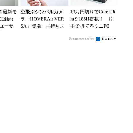
ーズ最新モ
空飛ぶジンバルカメ
13万円切りでCore Ult
に触れ
ラ「HOVERAir VER
ra 9 185H搭載！ 片
ユーザ
SA」登場 手持ちス
手で持てるミニPC
)
タイルからカメラド
「GEEKOM IT13...
Recommended by
ローンに合体変形