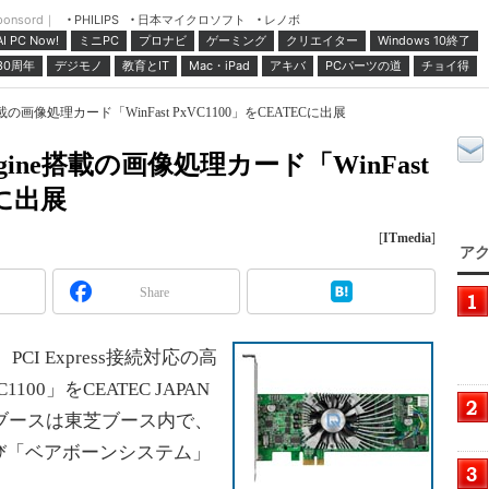
ponsord｜
日本マイクロソフト
レノボ
PHILIPS
ミニPC
プロナビ
ゲーミング
クリエイター
Windows 10終了
AI PC Now!
30周年
デジモノ
教育とIT
Mac・iPad
アキバ
PCパーツの道
チョイ得
搭載の画像処理カード「WinFast PxVC1100」をCEATECに出展
gine搭載の画像処理カード「WinFast
Cに出展
[
ITmedia
]
アク
Share
I Express接続対応の高
100」をCEATEC JAPAN
示ブースは東芝ブース内で、
び「ベアボーンシステム」