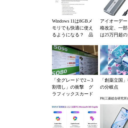
Windows 11は8GBメ
アイオーデー
モリでも快適に使え
格改定、一部
るようになる？ 品
は25万円超
質向上への取り組み
上げに
と「26H2」に...
「全グレードで2～3
「創薬立国」
割増し」の衝撃 グ
の分岐点
ラフィックスカード
PR(三菱総合研究所)
の値上がりラッシュ
でアキバの購入制限
が深刻化