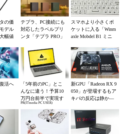
タの価
テプラ、PC接続にも
スマホより小さくポ
モデル
対応したラベルプリ
ケットに入る「Winm
の大幅値
ンタ「テプラ PRO」
axle Mobdel B1 ミニ
新モデル
ワイヤレス キーボー
ド」...
復活へ
「5年前のPC」とこ
新GPU「Radeon RX 9
んなに違う！予算10
050」が登場するもア
万円台前半で実現す
キバの反応は静か―
PR(ITmedia PC USER)
る快適PCライフ
―2026年8月最新パー
ツ事...