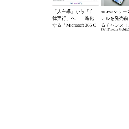
「人主導」から「自
arrowsシリ
律実行」へ――進化
デルを発売前
する「Microsoft 365 C
るチャンス！
PR( ITmedia Mobile
opilot」の新機能とエ
ー座談会開催
ー...