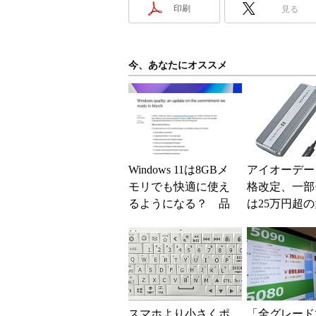
印刷
見る
今、あなたにオススメ
Windows 11は8GBメ
アイオーデー
モリでも快適に使え
格改定、一部
るようになる？ 品
は25万円超
質向上への取り組み
上げに
と「26H2」に...
スマホより小さくポ
「全グレード