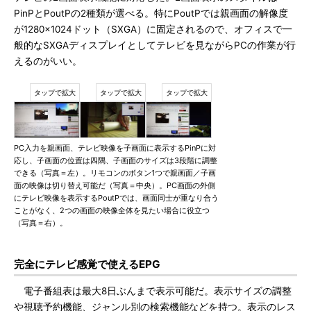
PinPとPoutPの2種類が選べる。特にPoutPでは親画面の解像度
が1280×1024ドット（SXGA）に固定されるので、オフィスで一
般的なSXGAディスプレイとしてテレビを見ながらPCの作業が行
えるのがいい。
PC入力を親画面、テレビ映像を子画面に表示するPinPに対
応し、子画面の位置は四隅、子画面のサイズは3段階に調整
できる（写真＝左）。リモコンのボタン1つで親画面／子画
面の映像は切り替え可能だ（写真＝中央）。PC画面の外側
にテレビ映像を表示するPoutPでは、画面同士が重なり合う
ことがなく、2つの画面の映像全体を見たい場合に役立つ
（写真＝右）。
完全にテレビ感覚で使えるEPG
電子番組表は最大8日ぶんまで表示可能だ。表示サイズの調整
や視聴予約機能、ジャンル別の検索機能などを持つ。表示のレス