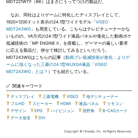
MDT221WTF（BK）はまさにうってつけの製品だ。
なお、同社はよりゲームに特化したディスプレイとして、
1920×1200ドット表示の24.1型ワイドモデル「
VISEO
MDT243WG
」も用意している。こちらはテレビチューナーがな
いものの、VA方式の24.1型ワイド液晶パネルや進化した動画ボケ
低減技術の「MP ENGINE II」を搭載し、ゲーマーの厳しい要求
に応える製品だ。併せて検討してみるといいだろう。
MDT243WGはこちらの記事（
動画ブレ低減技術が進化：よりゲ
ームに強くなった三菱の24.1型WUXGA液晶「VISEO
MDT243WG」とは？
）でも紹介している。
関連キーワード
ディスプレイ
|
三菱電機
|
VISEO
|
地デジチューナー
|
フルHD
|
スピーカー
|
HDMI
|
液晶パネル
|
リモコン
|
デザイン
|
EPG
|
ハイビジョン
|
視野角
|
B-CASカード
|
データ放送
|
DVI
Copyright © ITmedia, Inc. All Rights Reserved.