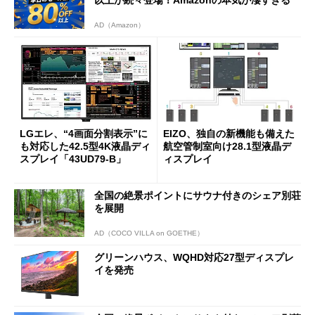
AD（Amazon）
LGエレ、“4画面分割表示”に
EIZO、独自の新機能も備えた
も対応した42.5型4K液晶ディ
航空管制室向け28.1型液晶デ
スプレイ「43UD79-B」
ィスプレイ
全国の絶景ポイントにサウナ付きのシェア別荘
を展開
AD（COCO VILLA on GOETHE）
グリーンハウス、WQHD対応27型ディスプレ
イを発売