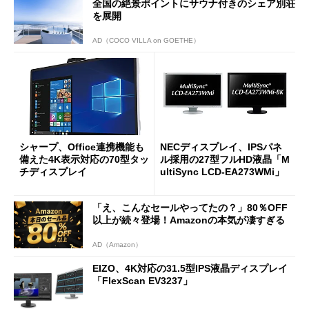
全国の絶景ポイントにサウナ付きのシェア別荘
を展開
AD（COCO VILLA on GOETHE）
シャープ、Office連携機能も
NECディスプレイ、IPSパネ
備えた4K表示対応の70型タッ
ル採用の27型フルHD液晶「M
チディスプレイ
ultiSync LCD-EA273WMi」
「え、こんなセールやってたの？」80％OFF
以上が続々登場！Amazonの本気が凄すぎる
AD（Amazon）
EIZO、4K対応の31.5型IPS液晶ディスプレイ
「FlexScan EV3237」