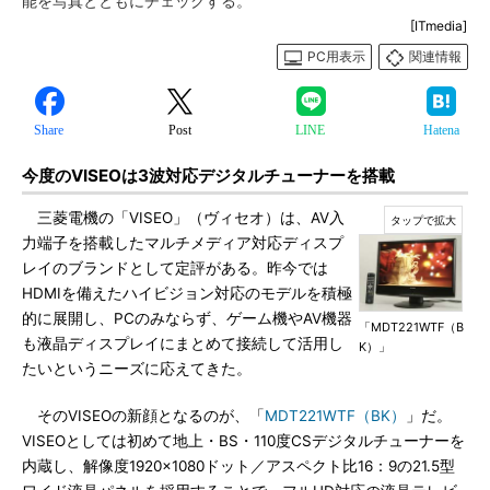
能を写真とともにチェックする。
[ITmedia]
PC用表示
関連情報
Share
Post
LINE
Hatena
今度のVISEOは3波対応デジタルチューナーを搭載
三菱電機の「VISEO」（ヴィセオ）は、AV入
力端子を搭載したマルチメディア対応ディスプ
レイのブランドとして定評がある。昨今では
HDMIを備えたハイビジョン対応のモデルを積極
的に展開し、PCのみならず、ゲーム機やAV機器
「MDT221WTF（B
も液晶ディスプレイにまとめて接続して活用し
K）」
たいというニーズに応えてきた。
そのVISEOの新顔となるのが、「
MDT221WTF（BK）
」だ。
VISEOとしては初めて地上・BS・110度CSデジタルチューナーを
内蔵し、解像度1920×1080ドット／アスペクト比16：9の21.5型