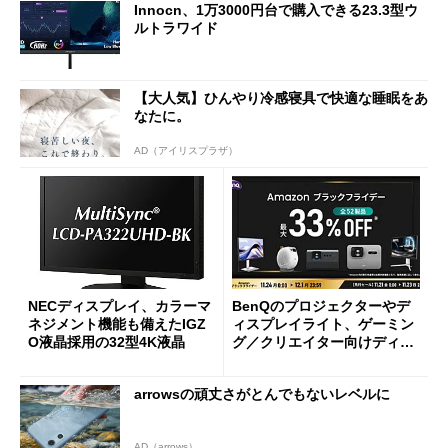
Innocn、1万3000円台で購入できる23.3型ウ
ルトラワイド
【大人気】ひんやり冷感寝具で快適な睡眠をあ
なたに。
AD（アイリスプラザ）
NECディスプレイ、カラーマ
BenQのプロジェクターやデ
ネジメント機能も備えたIGZ
ィスプレイライト、ゲーミン
O液晶採用の32型4K液晶
グ／クリエイター向けディス
プレイが最大33%オフで買え
る！
arrowsの頑丈さがとんでもないレベルに
AD（arrows）