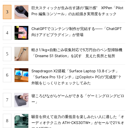
巨大スティックが生み出す謎の“脳汁感” XPPen「Pilot
Pro 編集コンソール」のお絵描き実用度をチェック
ChatGPTでコンテンツ制作が完結する――「ChatGPT
向けアドビプラグイン」が登場
軽さ1.1kg×自動ごみ収集対応で5万円台のペン型掃除機
「Dreame S1 Station」を試す 見えた長所と短所
Snapdragon X2搭載「Surface Laptop 13.8インチ」
「Surface Pro 13インチ」はCopilot+ PCの“完成形”？
外観をじっくりとチェックしてみた
寝ころびながらゲームができる「ゲーミングロングピロ
ー」
騒音を抑えて迫力の重低音を楽しみたい人に適した「オ
ーディオテクニカ ATH-CKS30TW+」がセールで21％オ