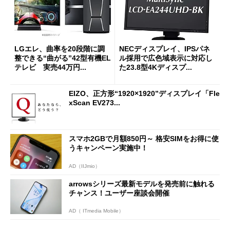
LGエレ、曲率を20段階に調
NECディスプレイ、IPSパネ
整できる“曲がる”42型有機EL
ル採用で広色域表示に対応し
テレビ 実売44万円...
た23.8型4Kディスプ...
EIZO、正方形“1920×1920”ディスプレイ「Fle
xScan EV273...
スマホ2GBで月額850円～ 格安SIMをお得に使
うキャンペーン実施中！
AD（IIJmio）
arrowsシリーズ最新モデルを発売前に触れる
チャンス！ユーザー座談会開催
AD（ ITmedia Mobile）