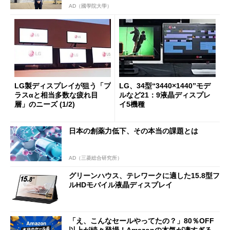
AD（國學院大學）
LG製ディスプレイが狙う「プ
LG、34型“3440×1440”モデ
ラスαと相当多数な疲れ目
ルなど21：9液晶ディスプレ
層」のニーズ (1/2)
イ5機種
日本の創薬力低下、その本当の課題とは
AD（三菱総合研究所）
グリーンハウス、テレワークに適した15.8型フ
ルHDモバイル液晶ディスプレイ
「え、こんなセールやってたの？」80％OFF
以上が続々登場！Amazonの本気が凄すぎる