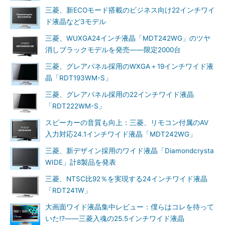
三菱、新ECOモード搭載のビジネス向け22インチワイ
ド液晶など3モデル
三菱、WUXGA24インチ液晶「MDT242WG」のツヤ
消しブラックモデルを発売――限定2000台
三菱、グレアパネル採用のWXGA＋19インチワイド液
晶「RDT193WM-S」
三菱、グレアパネル採用の22インチワイド液晶
「RDT222WM-S」
スピーカーの音質も向上：三菱、リモコン付属のAV
入力対応24.1インチワイド液晶「MDT242WG」
三菱、新デザイン採用のワイド液晶「Diamondcrysta
WIDE」計8製品を発表
三菱、NTSC比92％を実現する24インチワイド液晶
「RDT241W」
大画面ワイド液晶集中レビュー：僕らはコレを待って
いた!?――三菱入魂の25.5インチワイド液晶