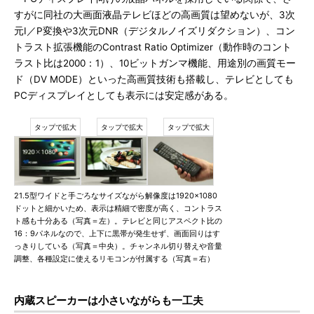
すがに同社の大画面液晶テレビほどの高画質は望めないが、3次
元I／P変換や3次元DNR（デジタルノイズリダクション）、コン
トラスト拡張機能のContrast Ratio Optimizer（動作時のコント
ラスト比は2000：1）、10ビットガンマ機能、用途別の画質モー
ド（DV MODE）といった高画質技術も搭載し、テレビとしても
PCディスプレイとしても表示には安定感がある。
21.5型ワイドと手ごろなサイズながら解像度は1920×1080
ドットと細かいため、表示は精細で密度が高く、コントラス
ト感も十分ある（写真＝左）。テレビと同じアスペクト比の
16：9パネルなので、上下に黒帯が発生せず、画面回りはす
っきりしている（写真＝中央）。チャンネル切り替えや音量
調整、各種設定に使えるリモコンが付属する（写真＝右）
内蔵スピーカーは小さいながらも一工夫