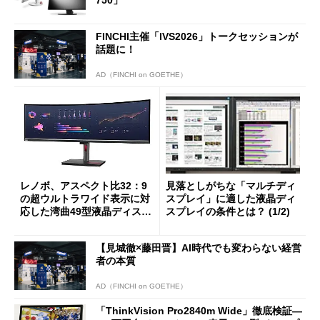
FINCHI主催「IVS2026」トークセッションが
話題に！
AD（FINCHI on GOETHE）
レノボ、アスペクト比32：9
見落としがちな「マルチディ
の超ウルトラワイド表示に対
スプレイ」に適した液晶ディ
応した湾曲49型液晶ディスプ
スプレイの条件とは？ (1/2)
レイ
【見城徹×藤田晋】AI時代でも変わらない経営
者の本質
AD（FINCHI on GOETHE）
「ThinkVision Pro2840m Wide」徹底検証―