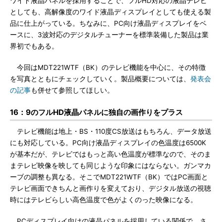
ワイド液晶パネルを採用することで、フルHD対応の液晶テレビ
としても、高解像度のワイド液晶ディスプレイとしても使える製
品に仕上がっている。ちなみに、PC向け液晶ディスプレイをベ
ースに、3波対応のデジタルチューナーを標準装備した製品は業
界初でもある。
今回はMDT221WTF（BK）のテレビ機能を中心に、その特徴
を写真とともにチェックしていく。製品概要については、
発表会
の記事
も併せて参照してほしい。
16：9のフルHD液晶パネルに独自の画作りをプラス
テレビ機能は地上・BS・110度CS放送はもちろん、データ放送
にも対応している。PC向け液晶ディスプレイの色温度は6500K
が基本だが、テレビではもっと高い色温度が標準なので、そのま
まテレビ映像を映しても同じような印象にはならない。ガンマカ
ーブの調整も異なる。そこでMDT221WTF（BK）ではPC画面と
テレビ画面できちんと画作りを変えており、デジタル放送の視聴
時にはテレビらしい高色温度で色がよくのった映像になる。
PCディスプレイ向けの液晶パネルを採用している関係で、さ