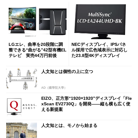
LGエレ、曲率を20段階に調
NECディスプレイ、IPSパネ
整できる“曲がる”42型有機EL
ル採用で広色域表示に対応し
テレビ 実売44万円前後
た23.8型4Kディスプレイ
人文知とは個性の上に立つ
AD（國學院大學）
EIZO、正方形“1920×1920”ディスプレイ「Fle
xScan EV2730Q」を開発――縦も横も広く使
える新提案
人文知とは、モノから始まる