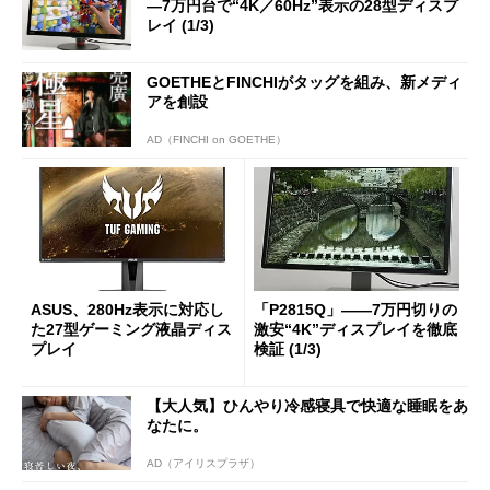
―7万円台で“4K／60Hz”表示の28型ディスプ
レイ (1/3)
GOETHEとFINCHIがタッグを組み、新メディ
アを創設
AD（FINCHI on GOETHE）
ASUS、280Hz表示に対応し
「P2815Q」――7万円切りの
た27型ゲーミング液晶ディス
激安“4K”ディスプレイを徹底
プレイ
検証 (1/3)
【大人気】ひんやり冷感寝具で快適な睡眠をあ
なたに。
AD（アイリスプラザ）