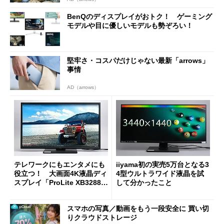
BenQのディスプレイがおトク！ ゲーミング
モデルや目に優しいモデルも勢ぞろい！
堅牢さ・コスパだけじゃない最新「arrows」
事情
AD（arrows）
テレワークにもエンタメにも
iiyama初の実売5万台となる3
役立つ！ 大画面4K液晶ディ
4型ウルトラワイド液晶を試
スプレイ「ProLite XB3288U
して分かったこと
HSU」を試す
スマホの写真／動画をもう一段安全に 買い切
りクラウドストレージ