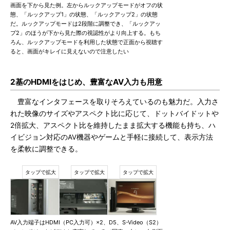
画面を下から見た例。左からルックアップモードがオフの状
態、「ルックアップ1」の状態、「ルックアップ2」の状態
だ。ルックアップモードは2段階に調整でき、「ルックアッ
プ2」のほうが下から見た際の視認性がより向上する。もち
ろん、ルックアップモードを利用した状態で正面から視聴す
ると、画面がキレイに見えないので注意したい
2基のHDMIをはじめ、豊富なAV入力も用意
豊富なインタフェースを取りそろえているのも魅力だ。入力さ
れた映像のサイズやアスペクト比に応じて、ドットバイドットや
2倍拡大、アスペクト比を維持したまま拡大する機能も持ち、ハ
イビジョン対応のAV機器やゲームと手軽に接続して、表示方法
を柔軟に調整できる。
AV入力端子はHDMI（PC入力可）×2、D5、S-Video（S2）