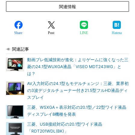
関連情報
Share
Post
LINE
Hatena
関連記事
動画ブレ低減技術が進化：よりゲームに強くなった三
菱の24.1型WUXGA液晶「VISEO MDT243WG」と
は？
AV入力対応の24.1型もモデルチェンジ：三菱、業界初
の3波デジタルチューナー付き21.5型フルHD液晶ディ
スプレイ
三菱、WSXGA＋表示対応の20.1型／22型ワイド液晶
ディスプレイ8機種を発表
三菱、USB接続対応の20.1型ワイド液晶
「RDT201WDL(BK)」