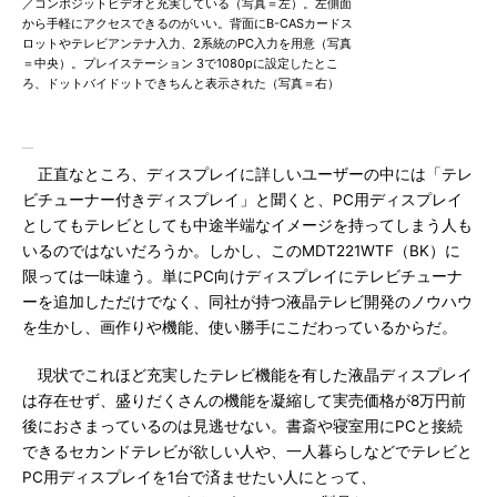
／コンポジットビデオと充実している（写真＝左）。左側面
から手軽にアクセスできるのがいい。背面にB-CASカードス
ロットやテレビアンテナ入力、2系統のPC入力を用意（写真
＝中央）。プレイステーション 3で1080pに設定したとこ
ろ、ドットバイドットできちんと表示された（写真＝右）
正直なところ、ディスプレイに詳しいユーザーの中には「テレ
ビチューナー付きディスプレイ」と聞くと、PC用ディスプレイ
としてもテレビとしても中途半端なイメージを持ってしまう人も
いるのではないだろうか。しかし、このMDT221WTF（BK）に
限っては一味違う。単にPC向けディスプレイにテレビチューナ
ーを追加しただけでなく、同社が持つ液晶テレビ開発のノウハウ
を生かし、画作りや機能、使い勝手にこだわっているからだ。
現状でこれほど充実したテレビ機能を有した液晶ディスプレイ
は存在せず、盛りだくさんの機能を凝縮して実売価格が8万円前
後におさまっているのは見逃せない。書斎や寝室用にPCと接続
できるセカンドテレビが欲しい人や、一人暮らしなどでテレビと
PC用ディスプレイを1台で済ませたい人にとって、