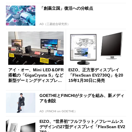
「創薬立国」復活への分岐点
AD（三菱総合研究所）
アイ・オー、Mini LED＆DFR
EIZO、正方形ディスプレイ
搭載の「GigaCrysta S」など
「FlexScan EV2730Q」を20
新型ゲーミングディスプレイ
15年1月30日に発売
を発表 webOS搭載機や2画
面モバイル液晶も
GOETHEとFINCHIがタッグを組み、新メディ
アを創設
AD（FINCHI on GOETHE）
EIZO、“世界初”フルフラット／フレームレス
デザインの27型ディスプレイ「FlexScan EV2
750」