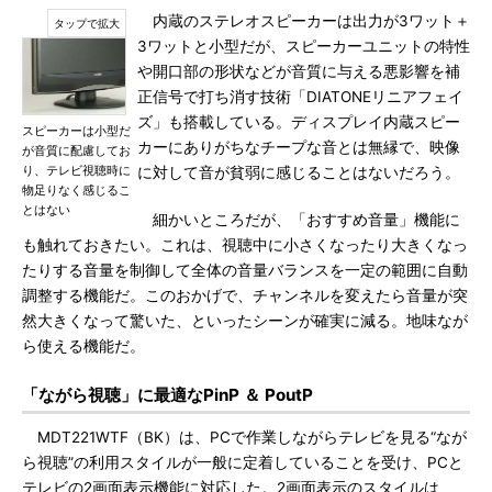
内蔵のステレオスピーカーは出力が3ワット＋
3ワットと小型だが、スピーカーユニットの特性
や開口部の形状などが音質に与える悪影響を補
正信号で打ち消す技術「DIATONEリニアフェイ
ズ」も搭載している。ディスプレイ内蔵スピー
スピーカーは小型だ
カーにありがちなチープな音とは無縁で、映像
が音質に配慮してお
り、テレビ視聴時に
に対して音が貧弱に感じることはないだろう。
物足りなく感じるこ
とはない
細かいところだが、「おすすめ音量」機能に
も触れておきたい。これは、視聴中に小さくなったり大きくなっ
たりする音量を制御して全体の音量バランスを一定の範囲に自動
調整する機能だ。このおかげで、チャンネルを変えたら音量が突
然大きくなって驚いた、といったシーンが確実に減る。地味なが
ら使える機能だ。
「ながら視聴」に最適なPinP ＆ PoutP
MDT221WTF（BK）は、PCで作業しながらテレビを見る“なが
ら視聴”の利用スタイルが一般に定着していることを受け、PCと
テレビの2画面表示機能に対応した。2画面表示のスタイルは