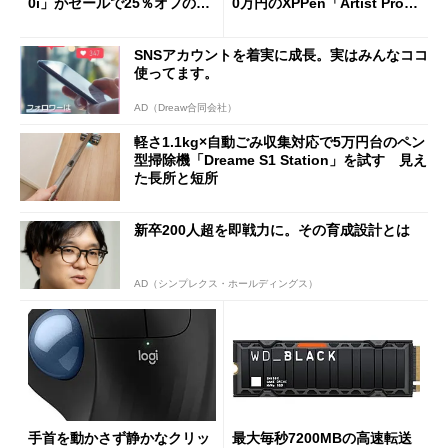
0i」がセールで25％オフの59
0万円のXPPen「Artist Pro 2
90円に
7（Gen 2）」でお絵描きして
分かった魅力と妥協点
SNSアカウントを着実に成長。実はみんなココ
使ってます。
AD（Dreaw合同会社）
軽さ1.1kg×自動ごみ収集対応で5万円台のペン
型掃除機「Dreame S1 Station」を試す 見え
た長所と短所
新卒200人超を即戦力に。その育成設計とは
AD（シンプレクス・ホールディングス）
手首を動かさず静かなクリッ
最大毎秒7200MBの高速転送