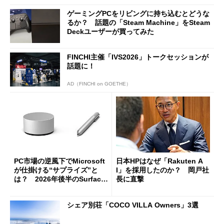
ゲーミングPCをリビングに持ち込むとどうな
るか？ 話題の「Steam Machine」をSteam
Deckユーザーが買ってみた
FINCHI主催「IVS2026」トークセッションが
話題に！
AD（FINCHI on GOETHE）
PC市場の逆風下でMicrosoft
日本HPはなぜ「Rakuten A
が仕掛ける“サプライズ”と
I」を採用したのか？ 岡戸社
は？ 2026年後半のSurface
長に直撃
新製品を予想する
シェア別荘「COCO VILLA Owners」3選