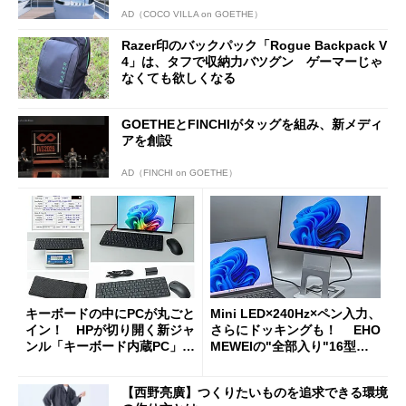
AD（COCO VILLA on GOETHE）
Razer印のバックパック「Rogue Backpack V
4」は、タフで収納力バツグン ゲーマーじゃ
なくても欲しくなる
GOETHEとFINCHIがタッグを組み、新メディ
アを創設
AD（FINCHI on GOETHE）
キーボードの中にPCが丸ごと
Mini LED×240Hz×ペン入力、
イン！ HPが切り開く新ジャ
さらにドッキングも！ EHO
ンル「キーボード内蔵PC」の
MEWEIの"全部入り"16型モ
使い勝手を徹底検証
バイルディスプレイ「TM-16
0PW」徹底レビュー
【西野亮廣】つくりたいものを追求できる環境