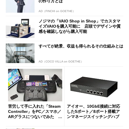
の作り方とは
AD（FINCHI on GOETHE）
ノジマの「VAIO Shop in Shop」でカスタマ
イズVAIOを購入可能に 店頭でデザインや質
感を確認しながら購入可能
すべてが絶景、収益も得られるその仕組みとは
AD（COCO VILLA on GOETHE）
苦労して手に入れた「Steam
アイオー、10GbE接続に対応
Controller」をPC／スマホ／
した5ポート／8ポート搭載ア
ARグラスにつないでみた ゲ
ンマネージスイッチングハブ
ーム体験や実用性は？