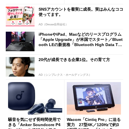
Omni Gen」を試す
SNSアカウントを着実に成長。実はみんなココ
使ってます。
AD（Dreaw合同会社）
iPhoneやiPad、Macなどのリースプログラム
「Apple Upgrade」が米国でスタート／Bluet
ooth LEの新規格「Bluetooth High Data Thr
oughput」が明...
20代が成長できる企業1位。その育て方
AD（シンプレクス・ホールディングス）
騒音を気にせず長時間使用で
Wacom「Cintiq Pro」に迫る
きる「Anker Soundcore P4
実力 27型4K／120Hzで約3