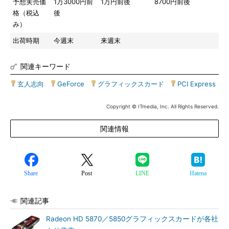
予想実売価
1万3000円前
1万円前後
8700円前後
格（税込
後
み）
出荷時期
今週末
来週末
関連キーワード
玄人志向
|
GeForce
|
グラフィックスカード
|
PCI Express
Copyright © ITmedia, Inc. All Rights Reserved.
関連情報
Share
Post
LINE
Hatena
関連記事
Radeon HD 5870／5850グラフィックスカードが各社