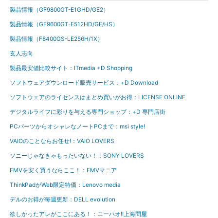
製品情報（GF9800GT-E1GHD/GE2）
製品情報（GF9600GT-E512HD/GE/HS）
製品情報（F8400GS-LE256H/1X）
玄人志向
製品最安値比較サイト：ITmedia +D Shopping
ソフトウェアダウンロード販売サービス：+D Download
ソフトウェアのライセンスはまとめ買いがお得：LICENSE ONLINE
デジタルライフに彩りを与える専門ショップ：+D 専門店街
PCパーツからオシャレなノートPCまで：msi style!
VAIOのことならお任せ!：VAIO LOVERS
ソニーじゃなきゃもったいない！：SONY LOVERS
FMVを安く買うならここ！：FMVマニア
ThinkPadがWeb限定特価：Lenovo media
デルのお得が毎週更新：DELL evolution
欲しかったアレがここにある！：ニーハオ!!上海問屋