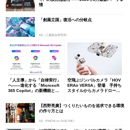
情
「創薬立国」復活への分岐点
AD（三菱総合研究所）
「人主導」から「自律実行」
空飛ぶジンバルカメラ「HOV
へ――進化する「Microsoft
ERAir VERSA」登場 手持ち
365 Copilot」の新機能とエ
スタイルからカメラドローン
ージェントAIの現在地
に合体変形
【西野亮廣】つくりたいものを追求できる環境
の作り方とは
AD（FINCHI on GOETHE）