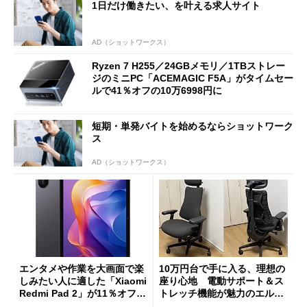
1日だけ働きたい、を叶える求人サイト
AD（ショットワークス）
Ryzen 7 H255／24GBメモリ／1TBストレー
ジのミニPC「ACEMAGIC F5A」がタイムセー
ルで41％オフの10万6998円に
短期・単発バイトを始めるならショットワーク
ス
AD（ショットワークス）
エンタメや作業を大画面で楽
10万円台で手に入る、理想の
しみたい人に適した「Xiaomi
座り心地 電動サポート＆ス
Redmi Pad 2」が11％オフの
トレッチ機能が魅力のエルゴ
2万4980円に
ノミクスチェア「LiberNovo