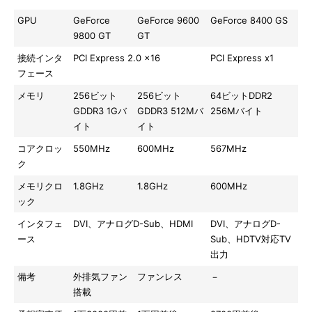
GPU
GeForce
GeForce 9600
GeForce 8400 GS
9800 GT
GT
接続インタ
PCI Express 2.0 x16
PCI Express x1
フェース
メモリ
256ビット
256ビット
64ビットDDR2
GDDR3 1Gバ
GDDR3 512Mバ
256Mバイト
イト
イト
コアクロッ
550MHz
600MHz
567MHz
ク
メモリクロ
1.8GHz
1.8GHz
600MHz
ック
インタフェ
DVI、アナログD-Sub、HDMI
DVI、アナログD-
ース
Sub、HDTV対応TV
出力
備考
外排気ファン
ファンレス
－
搭載