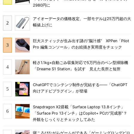
2980円に
アイオーデータの価格改定、一部モデルは25万円超の大
幅値上げに
巨大スティックが生み出す謎の“脳汁感” XPPen「Pilot
Pro 編集コンソール」のお絵描き実用度をチェック
軽さ1.1kg×自動ごみ収集対応で5万円台のペン型掃除機
「Dreame S1 Station」を試す 見えた長所と短所
ChatGPTでコンテンツ制作が完結する――「ChatGPT
向けアドビプラグイン」が登場
Snapdragon X2搭載「Surface Laptop 13.8インチ」
「Surface Pro 13インチ」はCopilot+ PCの“完成形”？
外観をじっくりとチェックしてみた
寝ころびながらゲームができる「ゲーミングロングピロ