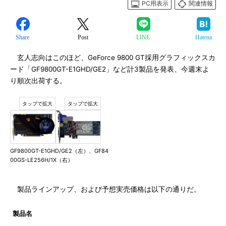
PC用表示
関連情報
Share
Post
LINE
Hatena
玄人志向はこのほど、GeForce 9800 GT採用グラフィックスカ
ード「GF9800GT-E1GHD/GE2」など計3製品を発表、今週末よ
り順次出荷する。
GF9800GT-E1GHD/GE2（左）、GF84
00GS-LE256H/1X（右）
製品ラインアップ、および予想実売価格は以下の通りだ。
製品名
GF9800GT-
GF9600GT-
GF8400GS-
E1GHD/GE2
E512HD/GE/HS
LE256H/1X