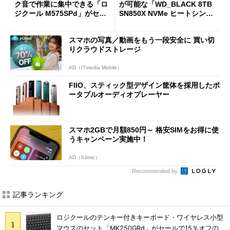
ク音で作業に集中できる「ロ
が可能な「WD_BLACK 8TB
ジクール M575SPd」がセー
SN850X NVMe ヒートシンク
ルで33％オフの5280円に
付き」が18％オフの17万508
7円に
スマホの写真／動画をもう一段安全に 買い切
りクラウドストレージ
AD（ITmedia Mobile）
FIIO、スティック型デザイン筐体を採用したポ
ータブルオーディオプレーヤー
スマホ2GBで月額850円～ 格安SIMをお得に使
うキャンペーン実施中！
AD（IIJmio）
Recommended by
記事ランキング
ロジクールのテンキー付きキーボード・ワイヤレス小型
マウスのセット「MK250GRd」がセールで15％オフの