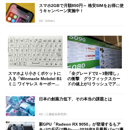
スマホ2GBで月額850円～ 格安SIMをお得に使
うキャンペーン実施中！
AD（IIJmio）
スマホより小さくポケットに
「全グレードで2～3割増し」
入る「Winmaxle Mobdel B1
の衝撃 グラフィックスカー
ミニ ワイヤレス キーボー
ドの値上がりラッシュでアキ
ド」がセールで10％オフの37
バの購入制限が深刻化
94円に
日本の創薬力低下、その本当の課題とは
AD（三菱総合研究所）
新GPU「Radeon RX 9050」が登場するもア
キバの反応は静か――2026年8月最新パーツ事