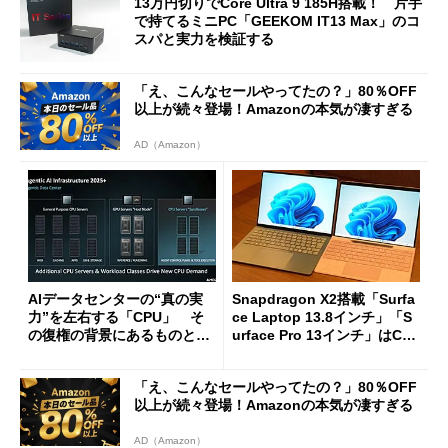
13万円切りでCore Ultra 9 185H搭載！ 片手
で持てるミニPC「GEEKOM IT13 Max」のコ
スパと実力を検証する
「え、こんなセールやってたの？」80％OFF
以上が続々登場！Amazonの本気が凄すぎる
AD（Amazon）
AIデータセンターの“真の実
Snapdragon X2搭載「Surfa
力”を左右する「CPU」 そ
ce Laptop 13.8インチ」「S
の復権の背景にあるものと
urface Pro 13インチ」はCop
は？
ilot+ PCの“完成形”？ 外観
をじっくりとチェックしてみ
「え、こんなセールやってたの？」80％OFF
た
以上が続々登場！Amazonの本気が凄すぎる
AD（Amazon）