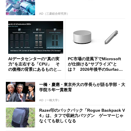
AD（三菱総合研究所）
AIデータセンターの“真の実
PC市場の逆風下でMicrosoft
力”を左右する「CPU」 そ
が仕掛ける“サプライズ”と
の復権の背景にあるものと
は？ 2026年後半のSurface
は？
新製品を予想する
一橋・慶應・東京外大の学長らが語る学部・大
学院５年一貫教育
AD（一橋大学）
Razer印のバックパック「Rogue Backpack V
4」は、タフで収納力バツグン ゲーマーじゃ
なくても欲しくなる