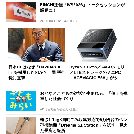
FINCHI主催「IVS2026」トークセッションが
話題に！
AD（FINCHI on GOETHE）
日本HPはなぜ「Rakuten A
Ryzen 7 H255／24GBメモリ
I」を採用したのか？ 岡戸社
／1TBストレージのミニPC
長に直撃
「ACEMAGIC F5A」がタイ
ムセールで41％オフの10万69
98円に
おとなとこどもの対話で生まれる、「個」を尊
重した社会づくり
AD（住友生命福祉文化財団）
軽さ1.1kg×自動ごみ収集対応で5万円台のペン
型掃除機「Dreame S1 Station」を試す 見え
た長所と短所