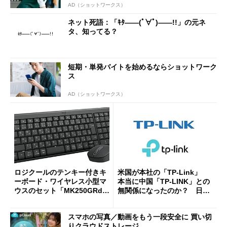
AD（ショットワークス）
ネット死語：「ｷﾀ――(ﾟ∀ﾟ)――!!」の元ネ
タ、知ってる？
短期・単発バイトを始めるならショットワーク
ス
AD（ショットワークス）
ロジクールのテンキー付きキ
米国が本社の「TP-Link」
ーボード・ワイヤレス小型マ
本当に中国「TP-LINK」との
ウスのセット「MK250GRd」
無関係になったのか？ 日本
がセールで15％オフの2980円
法人に聞く
に
スマホの写真／動画をもう一段安全に 買い切
りクラウドストレージ