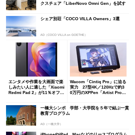
クスチェア「LiberNovo Omni Gen」を試す
シェア別荘「COCO VILLA Owners」3選
AD（COCO VILLA on GOETHE）
エンタメや作業を大画面で楽
Wacom「Cintiq Pro」に迫る
しみたい人に適した「Xiaomi
実力 27型4K／120Hzで約3
Redmi Pad 2」が11％オフの
0万円のXPPen「Artist Pro 2
2万4980円に
7（Gen 2）」でお絵描きして
分かった魅力と妥協点
一橋大シンポ 学部・大学院を５年で結ぶ一貫
教育プログラム
AD（一橋大学）
iPhoneやiPad、Macなどのリースプログラム