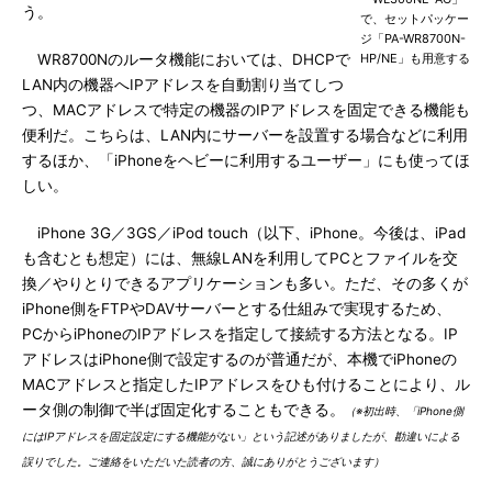
う。
で、セットパッケー
ジ「PA-WR8700N-
WR8700Nのルータ機能においては、DHCPで
HP/NE」も用意する
LAN内の機器へIPアドレスを自動割り当てしつ
つ、MACアドレスで特定の機器のIPアドレスを固定できる機能も
便利だ。こちらは、LAN内にサーバーを設置する場合などに利用
するほか、「iPhoneをヘビーに利用するユーザー」にも使ってほ
しい。
iPhone 3G／3GS／iPod touch（以下、iPhone。今後は、iPad
も含むとも想定）には、無線LANを利用してPCとファイルを交
換／やりとりできるアプリケーションも多い。ただ、その多くが
iPhone側をFTPやDAVサーバーとする仕組みで実現するため、
PCからiPhoneのIPアドレスを指定して接続する方法となる。IP
アドレスはiPhone側で設定するのが普通だが、本機でiPhoneの
MACアドレスと指定したIPアドレスをひも付けることにより、ル
ータ側の制御で半ば固定化することもできる。
（※初出時、「iPhone側
にはIPアドレスを固定設定にする機能がない」という記述がありましたが、勘違いによる
誤りでした。ご連絡をいただいた読者の方、誠にありがとうございます）