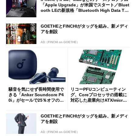
「Apple Upgrade」が米国でスタート／Bluet
ooth LEの新規格「Bluetooth High Data Thr
oughput」が明...
GOETHEとFINCHIがタッグを組み、新メディ
アを創設
AD（FINCHI on GOETHE）
騒音を気にせず長時間使用で
リコーPFUコンピューティン
きる「Anker Soundcore P4
グ、Coreプロセッサの搭載に
0i」がセールで25％オフの59
対応した産業向けATX/micro
90円に
ATXマザーボード
GOETHEとFINCHIがタッグを組み、新メディ
アを創設
AD（FINCHI on GOETHE）