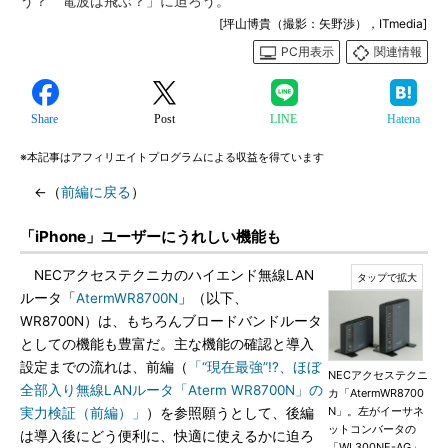
う？ 電波は飛ぶ？」に迫ろう。
[坪山博貴（撮影：矢野渉），ITmedia]
PC用表示
関連情報
Share
Post
LINE
Hatena
※本記事はアフィリエイトプログラムによる収益を得ています
←（
前編に戻る
）
「iPhone」ユーザーにうれしい機能も
NECアクセステクニカのハイエンド無線LAN
ルータ「
AtermWR8700N
」（以下、
WR8700N）は、もちろんブロードバンドルータ
としての機能も豊富だ。主な機能の確認と導入
設定までの流れは、前編（
「“現在最強”!?、ほぼ
NECアクセステクニ
全部入り無線LANルータ「Aterm WR8700N」の
カ「AtermWR8700
N」。左がイーサネ
実力検証（前編）」
）を参照願うとして、後編
ットコンバータの
は導入後にどう便利に、快適に使えるかに迫ろ
「WL300NE-AG」