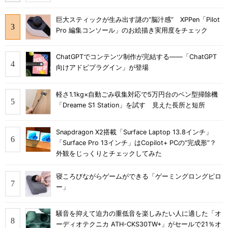
巨大スティックが生み出す謎の“脳汁感” XPPen「Pilot
Pro 編集コンソール」のお絵描き実用度をチェック
ChatGPTでコンテンツ制作が完結する――「ChatGPT
向けアドビプラグイン」が登場
軽さ1.1kg×自動ごみ収集対応で5万円台のペン型掃除機
「Dreame S1 Station」を試す 見えた長所と短所
Snapdragon X2搭載「Surface Laptop 13.8インチ」
「Surface Pro 13インチ」はCopilot+ PCの“完成形”？
外観をじっくりとチェックしてみた
寝ころびながらゲームができる「ゲーミングロングピロ
ー」
騒音を抑えて迫力の重低音を楽しみたい人に適した「オ
ーディオテクニカ ATH-CKS30TW+」がセールで21％オ