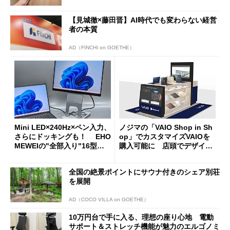
【見城徹×藤田晋】AI時代でも変わらない経営
者の本質
AD（FINCHI on GOETHE）
Mini LED×240Hz×ペン入力、
ノジマの「VAIO Shop in Sh
さらにドッキングも！ EHO
op」でカスタマイズVAIOを
MEWEIの"全部入り"16型モ
購入可能に 店頭でデザイン
バイルディスプレイ「TM-16
や質感を確認しながら購入可
0PW」徹底レビュー
能
全国の絶景ポイントにサウナ付きのシェア別荘
を展開
AD（COCO VILLA on GOETHE）
10万円台で手に入る、理想の座り心地 電動
サポート＆ストレッチ機能が魅力のエルゴノミ