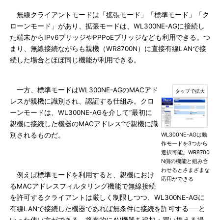
無線クライアントモードは「拡張モード」「標準モード」「ク
ローンモード」があり、拡張モードは、WL300NE-AGに接続し
た端末からIPv6ブリッジやPPPoEブリッジなども利用できる。つ
まり、無線接続ながらも親機（WR8700N）に直接有線LANで接
続した場合とほぼ同じ機能が利用できる。
一方、標準モードはWL300NE-AGのMACアド
レスが親機に識別され、認証する仕組み。クロ
ーンモードは、WL300NE-AGを介して“最初に
親機に接続した機器のMACアドレス”で親機に識
別されるものだ。
WL300NE-AGは動
作モードを3つから
選択可能。WR8700
N側の機能と組み合
わせるとさまざまな
例えば標準モードを利用すると、親機におけ
応用ができる
るMACアドレスフィルタリング機能で無線接続
を許可するクライアントは厳しく制限しつつ、WL300NE-AGに
有線LANで接続した機器であれば無条件に接続を許可する──と