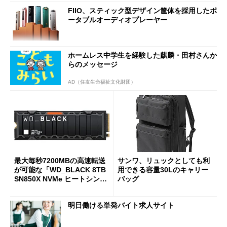
FIIO、スティック型デザイン筐体を採用したポ
ータブルオーディオプレーヤー
ホームレス中学生を経験した麒麟・田村さんか
らのメッセージ
AD（住友生命福祉文化財団）
最大毎秒7200MBの高速転送
サンワ、リュックとしても利
が可能な「WD_BLACK 8TB
用できる容量30Lのキャリー
SN850X NVMe ヒートシンク
バッグ
付き」が18％オフの17万508
7円に
明日働ける単発バイト求人サイト