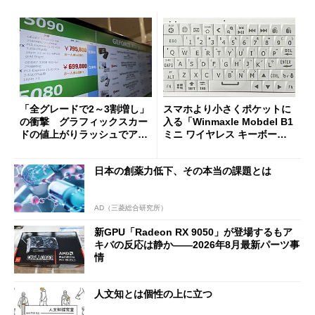
「全グレードで2～3割増し」
スマホより小さくポケットに
の衝撃 グラフィックスカー
入る「Winmaxle Mobdel B1
ドの値上がりラッシュでアキ
ミニ ワイヤレス キーボー
バの購入制限が深刻化
ド」がセールで10％オフの37
94円に
日本の創薬力低下、その本当の課題とは
AD（三菱総合研究所）
新GPU「Radeon RX 9050」が登場するもア
キバの反応は静か――2026年8月最新パーツ事
情
人文知とは個性の上に立つ