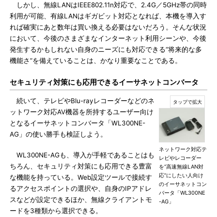
しかし、無線LANはIEEE802.11n対応で、2.4G／5GHz帯の同時
利用が可能、有線LANはギガビット対応となれば、本機を導入す
れば確実にあと数年は買い換える必要はないだろう。そんな状況
において、今後のさまざまなインターネット利用シーンや、今後
発生するかもしれない自身のニーズにも対応できる“将来的な多
機能さ”を備えていることは、かなり重要なことである。
セキュリティ対策にも応用できるイーサネットコンバータ
続いて、テレビやBlu-rayレコーダーなどのネ
ットワーク対応AV機器を所持するユーザー向け
となるイーサネットコンバータ「WL300NE-
AG」の使い勝手も検証しよう。
ネットワーク対応テ
WL300NE-AGも、導入が手軽であることはも
レビやレコーダー
ちろん、セキュリティ対策にも応用できる豊富
を“高速無線LAN対
応”にしたい人向け
な機能を持っている。Web設定ツールで接続す
のイーサネットコン
るアクセスポイントの選択や、自身のIPアドレ
バータ「WL300NE
スなどが設定できるほか、無線クライアントモ
-AG」
ードを3種類から選択できる。