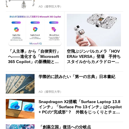
AD（國學院大學）
「人主導」から「自律実行」
空飛ぶジンバルカメラ「HOV
へ――進化する「Microsoft
ERAir VERSA」登場 手持ち
365 Copilot」の新機能とエ
スタイルからカメラドローン
ージェントAIの現在地
に合体変形
学際的に読みたい「第一の古典」日本書紀
AD（國學院大學）
Snapdragon X2搭載「Surface Laptop 13.8
インチ」「Surface Pro 13インチ」はCopilot
+ PCの“完成形”？ 外観をじっくりとチェッ
クしてみた
「創薬立国」復活への分岐点