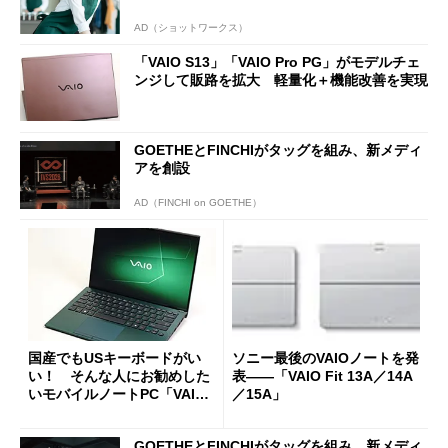
AD（ショットワークス）
「VAIO S13」「VAIO Pro PG」がモデルチェ
ンジして販路を拡大 軽量化＋機能改善を実現
GOETHEとFINCHIがタッグを組み、新メディ
アを創設
AD（FINCHI on GOETHE）
国産でもUSキーボードがい
ソニー最後のVAIOノートを発
い！ そんな人にお勧めした
表――「VAIO Fit 13A／14A
いモバイルノートPC「VAIO
／15A」
SX14-R」
GOETHEとFINCHIがタッグを組み、新メディ