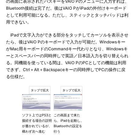
の画面に表示されたパスキーをVAIO Pのメニューに入力すれば、
Bluetooth接続は完了だ。後はVAIO PがiPadの外付けキーボード
として利用可能になる。ただし、スティックとタッチパッドは利
用できない。
iPadで文字入力ができる部分をタッチしてカーソルを表示させ
たら、後はVAIO Pのキーボードで入力が可能だ。Windowsキー
がMac用キーボードのCommandキー代わりとなり、Windowsキ
ーとスペースバーの同時押しで英語／日本語入力を切り替えられ
る。同機能を使っている間は、VAIO PのPCとしての機能は利用
できず、Ctrl＋Alt＋Backspaceキーの同時押しでPCの操作に戻
る仕様だ。
ソフト上ではPS3と
この画面まで来た
接続する場合の説明
ら、iPadを起動し、
が書かれているが、
Bluetoothの設定を
構わず次へ進む
行う