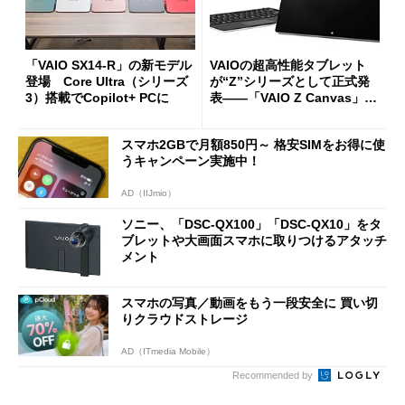
「VAIO SX14-R」の新モデル
VAIOの超高性能タブレット
登場 Core Ultra（シリーズ
が“Z”シリーズとして正式発
3）搭載でCopilot+ PCに
表――「VAIO Z Canvas」
(1/2)
スマホ2GBで月額850円～ 格安SIMをお得に使
うキャンペーン実施中！
AD（IIJmio）
ソニー、「DSC-QX100」「DSC-QX10」をタ
ブレットや大画面スマホに取りつけるアタッチ
メント
スマホの写真／動画をもう一段安全に 買い切
りクラウドストレージ
AD（ITmedia Mobile）
Recommended by