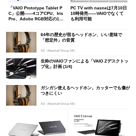
「VAIO Prototype Tablet P
PC TV with nasneは7月10日
C」公開――4コアCPU、Iris
10時発売――VAIOでなくて
Pro、Adobe RGB対応の12.3
も利用可能
型“2560×1704”液晶を備えた
超高性能タブレット
64年の歴史が宿るヘッドホン、いい意味で
「想定外」の音質
AD（Marshall Group AB）
生粋のVAIOファンによる「VAIO Zデスクトッ
プ化」計画 (1/4)
ガシガシ使えるヘッドホン。カッターでも傷が
つきにくい
AD（Marshall Group AB）