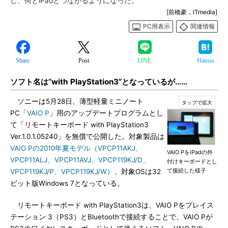
し、何とiPadとつながるようになった。
[前橋豪，ITmedia]
PC用表示
関連情報
Share
Post
LINE
Hatena
ソフト名は“with PlayStation3”となっているが……
ソニーは5月28日、薄型軽量ミニノート
PC「
VAIO P
」用のアップデートプログラムとし
て「リモートキーボード with PlayStation3
Ver.1.0.1.05240」を無償で公開した。対象製品は
VAIO Pの2010年夏モデル（VPCP11AKJ、
VAIO PをiPadの外
VPCP11ALJ、VPCP11AVJ、VPCP119KJ/D、
付けキーボードとし
て接続した様子
VPCP119KJ/P、VPCP119KJ/W）
、対象OSは32
ビット版Windows 7となっている。
リモートキーボード with PlayStation3は、VAIO Pをプレイス
テーション 3（PS3）とBluetoothで接続することで、VAIO Pが