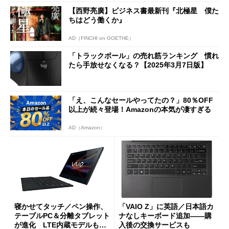
【西野亮廣】ビジネス書最新刊『北極星 僕た
ちはどう働くか』
AD（FINCHI on GOETHE）
「トラックボール」の売れ筋ランキング 慣れ
たら手放せなくなる？【2025年3月7日版】
「え、こんなセールやってたの？」80％OFF
以上が続々登場！Amazonの本気が凄すぎる
AD（Amazon）
寝かせてタッチ／ペン操作、
「VAIO Z」に英語／日本語カ
テーブルPC＆分離タブレット
ナなしキーボード追加――購
が進化 LTE内蔵モデルも──
入後の交換サービスも