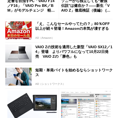
定番を目指すPC「VAIO F14
ソニーから独立しても“最強
／F16」「VAIO Pro BK／B
伝説”は健在か？――新生「V
M」がモデルチェンジ 軽量
AIO Z」徹底検証（後編） (1/
化＋USB Type-C端子増設で
6)
利便性アップ
「え、こんなセールやってたの？」80％OFF
以上が続々登場！Amazonの本気が凄すぎる
AD（Amazon）
VAIO Zの技術を適用した新型「VAIO SX12／1
4」登場 よりパワフルになって10月22日発
売 VAIO Zの「勝色」も
短期・単発バイトを始めるならショットワーク
ス
AD（ショットワークス）