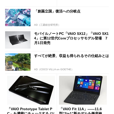
「VAIO Tap 11／21」
「創薬立国」復活への分岐点
AD（三菱総合研究所）
モバイルノートPC「VAIO SX12」「VAIO SX1
4」に第12世代Coreプロセッサモデル登場 7
月1日発売
すべてが絶景、収益も得られるその仕組みとは
AD（COCO VILLA on GOETHE）
「VAIO Prototype Tablet P
「VAIO Fit 11A」――11.6
C」を濃密にチェックする (1/
型“2in1”新モデルを徹底検