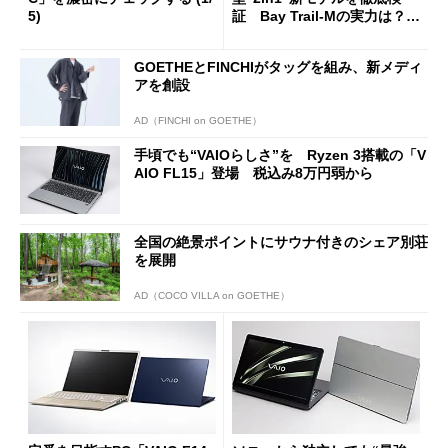
5)
証 Bay Trail-Mの実力は？
(1/4)
GOETHEとFINCHIがタッグを組み、新メディ
アを創設
AD（FINCHI on GOETHE）
手頃でも“VAIOらしさ”を Ryzen 3搭載の「V
AIO FL15」登場 税込み8万円弱から
全国の絶景ポイントにサウナ付きのシェア別荘
を展開
AD（COCO VILLA on GOETHE）