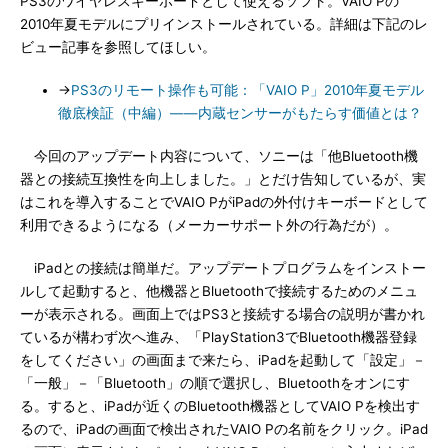
PS3のワイヤレスキーボードとして使えるソフト。VAIO Pの
2010年夏モデルにプリインストールされている。詳細は下記のレ
ビュー記事を参照してほしい。
→
PS3のリモート操作も可能：「VAIO P」2010年夏モデル
徹底検証（中編）――内蔵センサーがもたらす価値とは？
今回のアップデート内容について、ソニーは「他Bluetooth機
器との接続互換性を向上しました。」とだけ告知しているが、実
はこれを導入することでVAIO PがiPadの外付けキーボードとして
利用できるようになる（メーカーサポート外の行為だが）。
iPadとの接続は簡単だ。アップデートプログラムをインストー
ルして起動すると、他機器とBluetoothで接続するためのメニュ
ーが表示される。画面上ではPS3と接続する場合の説明が書かれ
ているが構わず次へ進み、「PlayStation3でBluetooth機器登録
をしてください」の画面まで来たら、iPadを起動して「設定」－
「一般」－「Bluetooth」の順で選択し、Bluetoothをオンにす
る。すると、iPadが近くのBluetooth機器としてVAIO Pを検出す
るので、iPadの画面で検出されたVAIO Pの名前をクリック。iPad