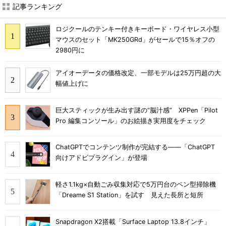
記事ランキング
ロジクールのテンキー付きキーボード・ワイヤレス小型
マウスのセット「MK250GRd」がセールで15％オフの
2980円に
アイオーデータの価格改定、一部モデルは25万円超の大
幅値上げに
巨大スティックが生み出す謎の“脳汁感” XPPen「Pilot
Pro 編集コンソール」のお絵描き実用度をチェック
ChatGPTでコンテンツ制作が完結する――「ChatGPT
向けアドビプラグイン」が登場
軽さ1.1kg×自動ごみ収集対応で5万円台のペン型掃除機
「Dreame S1 Station」を試す 見えた長所と短所
Snapdragon X2搭載「Surface Laptop 13.8インチ」