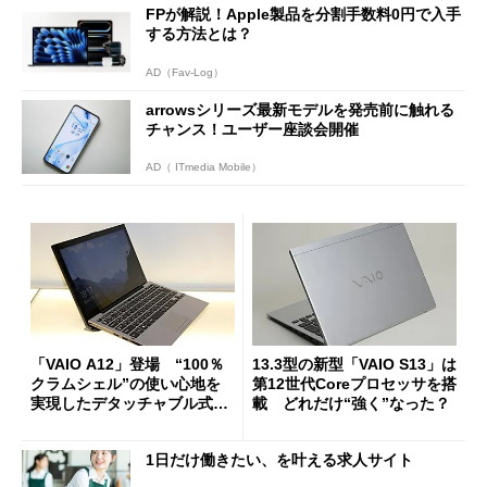
FPが解説！Apple製品を分割手数料0円で入手
する方法とは？
AD（Fav-Log）
arrowsシリーズ最新モデルを発売前に触れる
チャンス！ユーザー座談会開催
AD（ ITmedia Mobile）
「VAIO A12」登場 “100％
13.3型の新型「VAIO S13」は
クラムシェル”の使い心地を
第12世代Coreプロセッサを搭
実現したデタッチャブル式2i
載 どれだけ“強く”なった？
n1
1日だけ働きたい、を叶える求人サイト