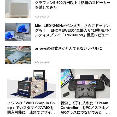
クラファン5,600万円以上！話題のスピーカー
を試してみた
AD（デノン）
Mini LED×240Hz×ペン入力、さらにドッキン
グも！ EHOMEWEIの"全部入り"16型モバイ
ルディスプレイ「TM-160PW」徹底レビュー
arrowsの頑丈さがとんでもないレベルに
AD（arrows）
ノジマの「VAIO Shop in Sh
苦労して手に入れた「Steam
op」でカスタマイズVAIOを
Controller」をPC／スマホ／
購入可能に 店頭でデザイン
ARグラスにつないでみた ゲ
や質感を確認しながら購入可
ーム体験や実用性は？