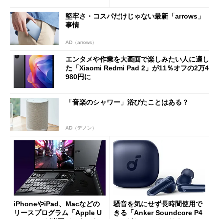
能
堅牢さ・コスパだけじゃない最新「arrows」
事情
AD（arrows）
エンタメや作業を大画面で楽しみたい人に適し
た「Xiaomi Redmi Pad 2」が11％オフの2万4
980円に
「音楽のシャワー」浴びたことはある？
AD（デノン）
iPhoneやiPad、Macなどの
騒音を気にせず長時間使用で
リースプログラム「Apple U
きる「Anker Soundcore P4