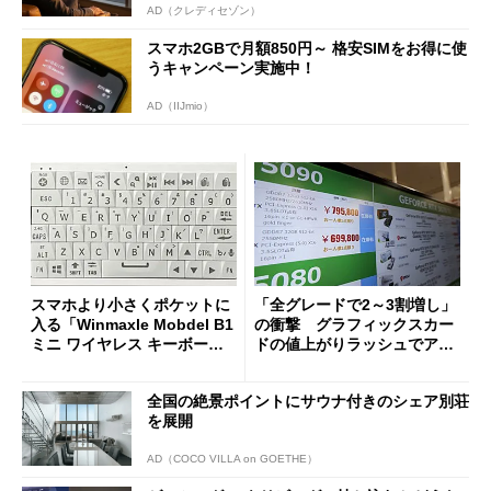
AD（クレディセゾン）
スマホ2GBで月額850円～ 格安SIMをお得に使
うキャンペーン実施中！
AD（IIJmio）
スマホより小さくポケットに
「全グレードで2～3割増し」
入る「Winmaxle Mobdel B1
の衝撃 グラフィックスカー
ミニ ワイヤレス キーボー
ドの値上がりラッシュでアキ
ド」がセールで10％オフの37
バの購入制限が深刻化
94円に
全国の絶景ポイントにサウナ付きのシェア別荘
を展開
AD（COCO VILLA on GOETHE）