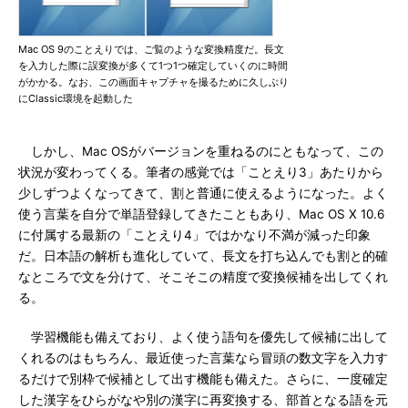
Mac OS 9のことえりでは、ご覧のような変換精度だ。長文
を入力した際に誤変換が多くて1つ1つ確定していくのに時間
がかかる。なお、この画面キャプチャを撮るために久しぶり
にClassic環境を起動した
しかし、Mac OSがバージョンを重ねるのにともなって、この
状況が変わってくる。筆者の感覚では「ことえり3」あたりから
少しずつよくなってきて、割と普通に使えるようになった。よく
使う言葉を自分で単語登録してきたこともあり、Mac OS X 10.6
に付属する最新の「ことえり4」ではかなり不満が減った印象
だ。日本語の解析も進化していて、長文を打ち込んでも割と的確
なところで文を分けて、そこそこの精度で変換候補を出してくれ
る。
学習機能も備えており、よく使う語句を優先して候補に出して
くれるのはもちろん、最近使った言葉なら冒頭の数文字を入力す
るだけで別枠で候補として出す機能も備えた。さらに、一度確定
した漢字をひらがなや別の漢字に再変換する、部首となる語を元