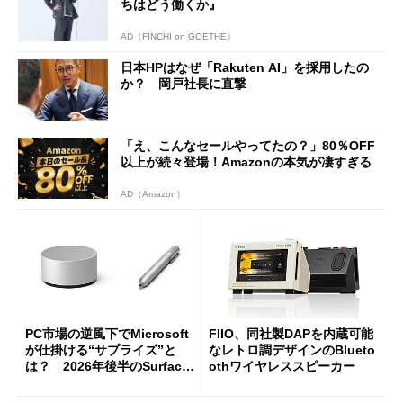
ちはどう働くか』
AD（FINCHI on GOETHE）
日本HPはなぜ「Rakuten AI」を採用したの
か？ 岡戸社長に直撃
「え、こんなセールやってたの？」80％OFF
以上が続々登場！Amazonの本気が凄すぎる
AD（Amazon）
PC市場の逆風下でMicrosoft
FIIO、同社製DAPを内蔵可能
が仕掛ける“サプライズ”と
なレトロ調デザインのBlueto
は？ 2026年後半のSurface
othワイヤレススピーカー
新製品を予想する