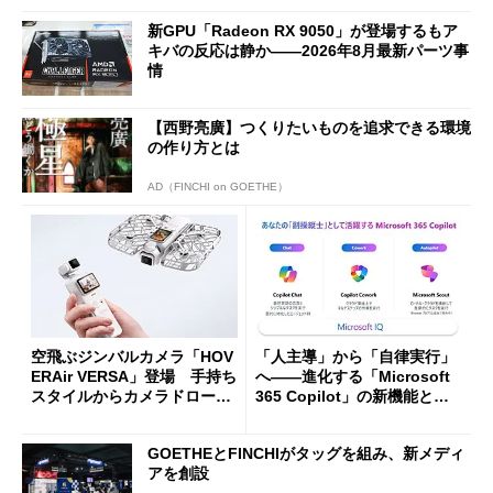
新GPU「Radeon RX 9050」が登場するもア
キバの反応は静か――2026年8月最新パーツ事
情
【西野亮廣】つくりたいものを追求できる環境
の作り方とは
AD（FINCHI on GOETHE）
空飛ぶジンバルカメラ「HOV
「人主導」から「自律実行」
ERAir VERSA」登場 手持ち
へ――進化する「Microsoft
スタイルからカメラドローン
365 Copilot」の新機能とエ
に合体変形
ージェントAIの現在地
GOETHEとFINCHIがタッグを組み、新メディ
アを創設