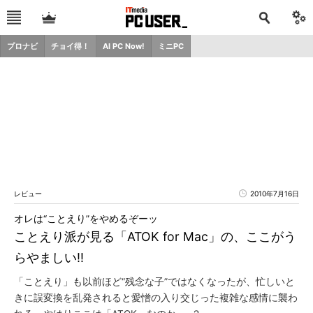
プロナビ
チョイ得！
AI PC Now!
ミニPC
レビュー
2010年7月16日
オレは“ことえり”をやめるぞーッ
ことえり派が見る「ATOK for Mac」の、ここがう
らやましい!!
「ことえり」も以前ほど“残念な子”ではなくなったが、忙しいと
きに誤変換を乱発されると愛憎の入り交じった複雑な感情に襲わ