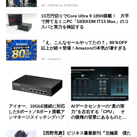
AD（FINCHI on GOETHE）
13万円切りでCore Ultra 9 185H搭載！ 片手
で持てるミニPC「GEEKOM IT13 Max」のコ
スパと実力を検証する
「え、こんなセールやってたの？」80％OFF
以上が続々登場！Amazonの本気が凄すぎる
AD（Amazon）
アイオー、10GbE接続に対応
AIデータセンターの“真の実
した5ポート／8ポート搭載ア
力”を左右する「CPU」 そ
ンマネージスイッチングハブ
の復権の背景にあるものと
は？
【西野亮廣】ビジネス書最新刊『北極星 僕た