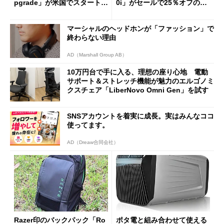
pgrade」が米国でスタート／
0i」がセールで25％オフの59
Bluetooth LEの新規格「Blu
90円に
etooth High Data Throughp
マーシャルのヘッドホンが「ファッション」で
ut」が明...
終わらない理由
AD（Marshall Group AB）
10万円台で手に入る、理想の座り心地 電動
サポート＆ストレッチ機能が魅力のエルゴノミ
クスチェア「LiberNovo Omni Gen」を試す
SNSアカウントを着実に成長。実はみんなココ
使ってます。
AD（Dreaw合同会社）
Razer印のバックパック「Ro
ポタ電と組み合わせて使える