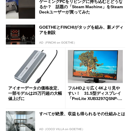
ゲーミングPCをリビングに持ち込むとどうな
るか？ 話題の「Steam Machine」をSteam
Deckユーザーが買ってみた
GOETHEとFINCHIがタッグを組み、新メディ
アを創設
AD（FINCHI on GOETHE）
アイオーデータの価格改定、
フルHDより広く4Kより見や
一部モデルは25万円超の大幅
すい！ 31.5型ディスプレイ
値上げに
「ProLite XUB3297QSNP-B
1J」がテレワークにピッタリ
な理由
すべてが絶景、収益も得られるその仕組みとは
AD（COCO VILLA on GOETHE）