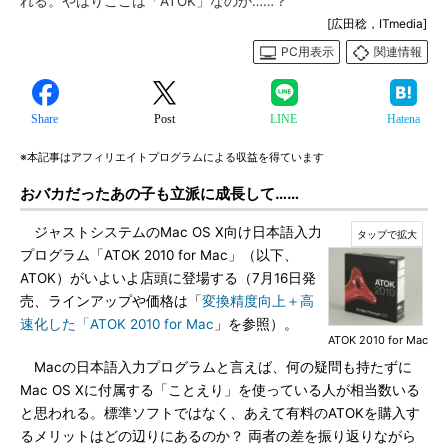
れる。やはりここは「ATOK」なのか……？
[広田稔，ITmedia]
PC用表示
関連情報
Share
Post
LINE
Hatena
※本記事はアフィリエイトプログラムによる収益を得ています
おバカだったあの子も立派に成長して……
ジャストシステムのMac OS X向け日本語入力
プログラム「ATOK 2010 for Mac」（以下、
ATOK）がいよいよ店頭に登場する（7月16日発
売、ラインアップや価格は「
変換精度向上＋高
速化した「ATOK 2010 for Mac
」を参照）。
ATOK 2010 for Mac
Macの日本語入力プログラムと言えば、何の疑問も持たずに
Mac OS Xに付属する「ことえり」を使っている人が相当数いる
と思われる。標準ソフトではなく、あえて有料のATOKを購入す
るメリットはどの辺りにあるのか？ 両者の差を振り返りながら