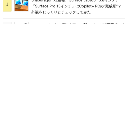
Snapdragon X2搭載「Surface Laptop 13.8インチ」
「Surface Pro 13インチ」はCopilot+ PCの“完成形”？
外観をじっくりとチェックしてみた
アイオーデータの価格改定、一部モデルは25万円超の大
幅値上げに
軽さ1.1kg×自動ごみ収集対応で5万円台のペン型掃除機
「Dreame S1 Station」を試す 見えた長所と短所
Ryzen 7 H255／24GBメモリ／1TBストレージのミニ
PC「ACEMAGIC F5A」がタイムセールで41％オフの10
万6998円に
Razer印のバックパック「Rogue Backpack V4」は、タ
フで収納力バツグン ゲーマーじゃなくても欲しくなる
Wacom「Cintiq Pro」に迫る実力 27型4K／120Hzで
約30万円のXPPen「Artist Pro 27（Gen 2）」でお絵描
きして分かった魅力と妥協点