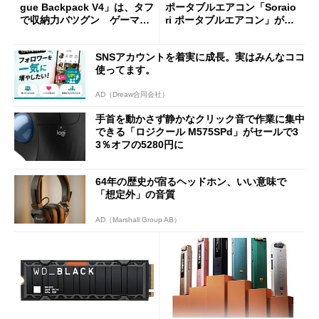
gue Backpack V4」は、タフ
ポータブルエアコン「Soraio
で収納力バツグン ゲーマー
ri ポータブルエアコン」がセ
じゃなくても欲しくなる
ールで16％オフの2万9980円
に
SNSアカウントを着実に成長。実はみんなココ
使ってます。
AD（Dreaw合同会社）
手首を動かさず静かなクリック音で作業に集中
できる「ロジクール M575SPd」がセールで3
3％オフの5280円に
64年の歴史が宿るヘッドホン、いい意味で
「想定外」の音質
AD（Marshall Group AB）