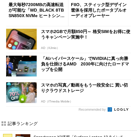
最大毎秒7200MBの高速転送
FIIO、スティック型デザイン
が可能な「WD_BLACK 8TB
筐体を採用したポータブルオ
SN850X NVMe ヒートシンク
ーディオプレーヤー
付き」が18％オフの17万508
7円に
スマホ2GBで月額850円～ 格安SIMをお得に使
うキャンペーン実施中！
AD（IIJmio）
「AIハイパースケール」でNVIDIAに真っ向勝
負を仕掛けるAMD 2030年に向けたロードマ
ップを公開
スマホの写真／動画をもう一段安全に 買い切
りクラウドストレージ
AD（ITmedia Mobile）
Recommended by
記事ランキング