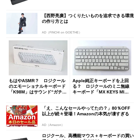
【西野亮廣】つくりたいものを追求できる環境
の作り方とは
AD（FINCHI on GOETHE）
もはやASMR？ ロジクール
Apple純正キーボードを上回
のエモーショナルキーボード
る？ ロジクールのミニ無線
「K98M」はサウンド“ガチ
キーボード「MX KEYS MINI
勢”を満足させられるか
for Mac」のスゴさをチェッ
ク
「え、こんなセールやってたの？」80％OFF
以上が続々登場！Amazonの本気が凄すぎる
AD（Amazon）
ロジクール、高機能マウス＋キーボードの買い