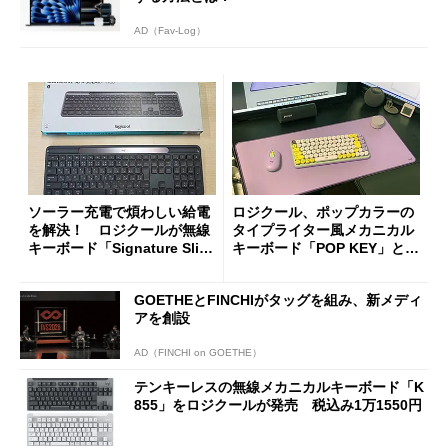
AD（Fav-Log）
ソーラー充電で煩わしい給電
ロジクール、ポップカラーの
を解決！ ロジクールが無線
タイプライター風メカニカル
キーボード「Signature Slim
キーボード「POP KEY」と
Solar + K980」を11月27日に
「POPマウス」を発売
発売
GOETHEとFINCHIがタッグを組み、新メディ
アを創設
AD（FINCHI on GOETHE）
テンキーレスの無線メカニカルキーボード「K
855」をロジクールが発売 税込み1万1550円