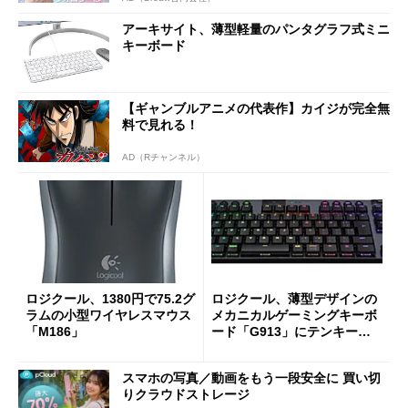
アーキサイト、薄型軽量のパンタグラフ式ミニ
キーボード
【ギャンブルアニメの代表作】カイジが完全無
料で見れる！
AD（Rチャンネル）
ロジクール、1380円で75.2グ
ロジクール、薄型デザインの
ラムの小型ワイヤレスマウス
メカニカルゲーミングキーボ
「M186」
ード「G913」にテンキーレ
スモデル
スマホの写真／動画をもう一段安全に 買い切
りクラウドストレージ