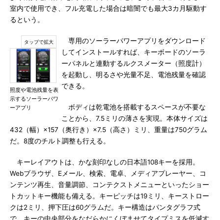
室内で使用でき、フル充電した場合は暗闇でも最大3カ月駆動す
るという。
専用のソーラーパワーアプリをダウンロード
してインストールすれば、キーボードのソーラ
ーパネルと連動するルクスメーター（照度計）
を起動し、明るさや光量不足、電池残量を確認
できる。
照度や電池残量を表
示するソーラーパワ
ボディは乾電池を搭載するスペースが不要な
ーアプリ
ことから、7.5ミリの薄さを実現。本体サイズは
432（幅）×157（奥行き）×7.5（高さ）ミリ、重量は750グラム
だ。8度のチルト調整も行える。
キーレイアウトは、かな刻印なしの日本語108キーを採用。
Webブラウザ、Eメール、検索、電卓、メディアプレーヤー、コ
ンテンツ再生、音量調節、コンテクストメニューといったショー
トカットキー機能も備える。キーピッチは19ミリ、キーストロー
クは2ミリ、押下圧は60グラムだ。キー構造はパンタグラフ式
で、キーの中央部分をなだらかにくぼませてタイプミスを低減す