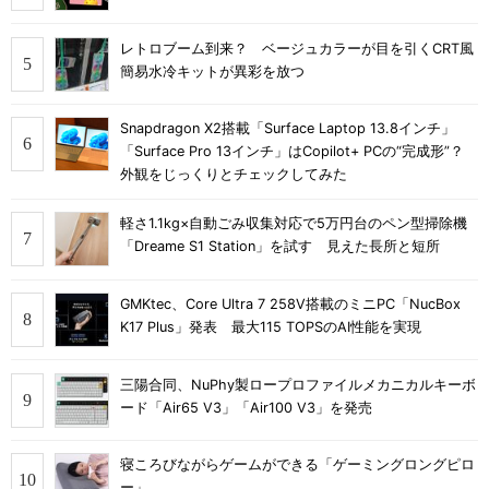
レトロブーム到来？ ベージュカラーが目を引くCRT風
簡易水冷キットが異彩を放つ
Snapdragon X2搭載「Surface Laptop 13.8インチ」
「Surface Pro 13インチ」はCopilot+ PCの“完成形”？
外観をじっくりとチェックしてみた
軽さ1.1kg×自動ごみ収集対応で5万円台のペン型掃除機
「Dreame S1 Station」を試す 見えた長所と短所
GMKtec、Core Ultra 7 258V搭載のミニPC「NucBox
K17 Plus」発表 最大115 TOPSのAI性能を実現
三陽合同、NuPhy製ロープロファイルメカニカルキーボ
ード「Air65 V3」「Air100 V3」を発売
寝ころびながらゲームができる「ゲーミングロングピロ
ー」