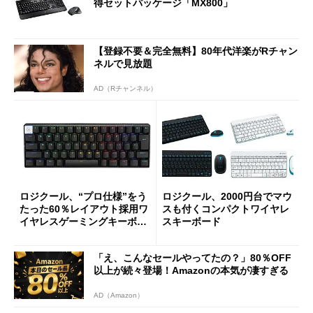
得セットパッケージ「MX800」
【登録不要＆完全無料】80年代洋楽がRチャン
ネルで見放題
AD（Rチャンネル）
ロジクール、“プロ仕様”をう
ロジクール、2000円台でマウ
たった60％レイアウト採用ワ
スも付くコンパクトワイヤレ
イヤレスゲーミングキーボー
スキーボード
ド
「え、こんなセールやってたの？」80％OFF
以上が続々登場！Amazonの本気が凄すぎる
AD（Amazon）