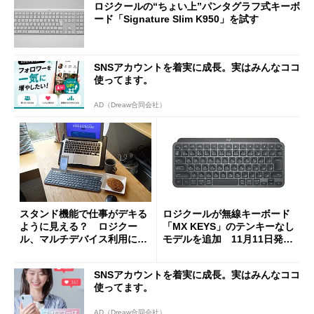
ロジクールの“ちょい上”パンタグラフ式キーボ
ード「Signature Slim K950」を試す
SNSアカウントを着実に成長。実はみんなココ
使ってます。
AD（Dreaw合同会社）
スタンド機能で仕事がデキる
ロジクールが無線キーボード
ように見える？ ロジクー
「MX KEYS」のテンキーなし
ル、マルチデバイス利用に最
モデルを追加 11月11日発売
適なBluetoothキーボード
で直販1万3860円
「K780」を発表
SNSアカウントを着実に成長。実はみんなココ
使ってます。
AD（Dreaw合同会社）