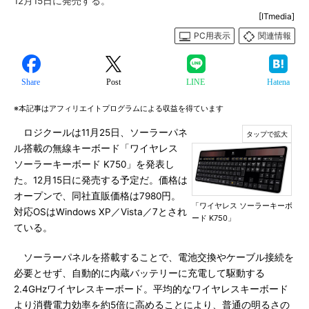
12月15日に発売する。
[ITmedia]
PC用表示
関連情報
Share
Post
LINE
Hatena
※本記事はアフィリエイトプログラムによる収益を得ています
ロジクールは11月25日、ソーラーパネ
ル搭載の無線キーボード「ワイヤレス
ソーラーキーボード K750」を発表し
た。12月15日に発売する予定だ。価格は
オープンで、同社直販価格は7980円。
「ワイヤレス ソーラーキーボ
対応OSはWindows XP／Vista／7とされ
ード K750」
ている。
ソーラーパネルを搭載することで、電池交換やケーブル接続を
必要とせず、自動的に内蔵バッテリーに充電して駆動する
2.4GHzワイヤレスキーボード。平均的なワイヤレスキーボード
より消費電力効率を約5倍に高めることにより、普通の明るさの