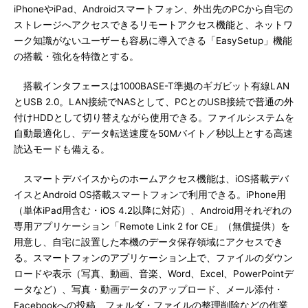
iPhoneやiPad、Androidスマートフォン、外出先のPCから自宅の
ストレージへアクセスできるリモートアクセス機能と、ネットワ
ーク知識がないユーザーも容易に導入できる「EasySetup」機能
の搭載・強化を特徴とする。
搭載インタフェースは1000BASE-T準拠のギガビット有線LAN
とUSB 2.0。LAN接続でNASとして、PCとのUSB接続で普通の外
付けHDDとして切り替えながら使用できる。ファイルシステムを
自動最適化し、データ転送速度を50Mバイト／秒以上とする高速
読込モードも備える。
スマートデバイスからのホームアクセス機能は、iOS搭載デバ
イスとAndroid OS搭載スマートフォンで利用できる。iPhone用
（単体iPad用含む・iOS 4.2以降に対応）、Android用それぞれの
専用アプリケーション「Remote Link 2 for CE」（無償提供）を
用意し、自宅に設置した本機のデータ保存領域にアクセスでき
る。スマートフォンのアプリケーション上で、ファイルのダウン
ロードや表示（写真、動画、音楽、Word、Excel、PowerPointデ
ータなど）、写真・動画データのアップロード、メール添付・
Facebookへの投稿、フォルダ・ファイルの整理削除などの作業