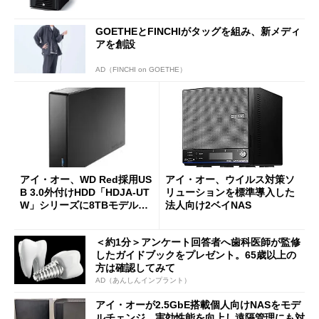
GOETHEとFINCHIがタッグを組み、新メディ
アを創設
AD（FINCHI on GOETHE）
アイ・オー、WD Red採用US
アイ・オー、ウイルス対策ソ
B 3.0外付けHDD「HDJA-UT
リューションを標準導入した
W」シリーズに8TBモデルを
法人向け2ベイNAS
追加
＜約1分＞アンケート回答者へ歯科医師が監修
したガイドブックをプレゼント。65歳以上の
方は確認してみて
AD（あんしんインプラント）
アイ・オーが2.5GbE搭載個人向けNASをモデ
ルチェンジ 実効性能を向上し遠隔管理にも対