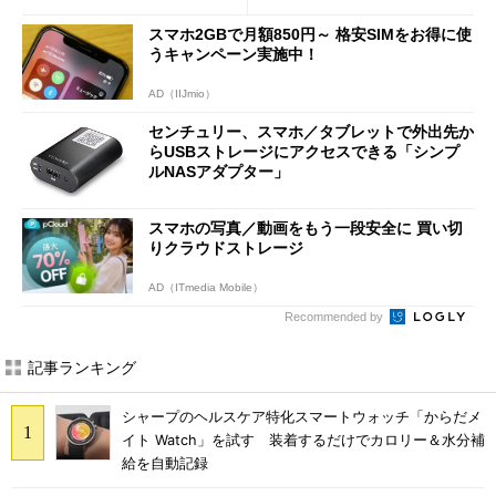
スマホ2GBで月額850円～ 格安SIMをお得に使
うキャンペーン実施中！
AD（IIJmio）
センチュリー、スマホ／タブレットで外出先か
らUSBストレージにアクセスできる「シンプ
ルNASアダプター」
スマホの写真／動画をもう一段安全に 買い切
りクラウドストレージ
AD（ITmedia Mobile）
Recommended by
記事ランキング
シャープのヘルスケア特化スマートウォッチ「からだメ
イト Watch」を試す 装着するだけでカロリー＆水分補
給を自動記録