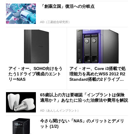
「創薬立国」復活への分岐点
AD（三菱総合研究所）
アイ・オー、SOHO向けをう
アイ・オー、Core i3搭載で処
たう1ドライブ構成のエント
理能力を高めたWSS 2012 R2
リーNAS
Standard搭載の2ドライブNA
S
65歳以上の方は要確認「インプラントは保険
適用か？」あなたに沿った治療法や費用を解説
AD（あんしんインプラント）
今さら聞けない「NAS」のメリットとデメリ
ット (1/2)