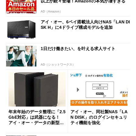
以上が続々登場！Amazonの本気が凄すぎる
AD（Amazon）
アイ・オー、6ベイ搭載法人向けNAS「LAN DI
SK H」に4ドライブ構成モデルを追加
1日だけ働きたい、を叶える求人サイト
AD（ショットワークス）
年末年始のデータ整理に「2.5
アイ・オー、同社製NAS「LA
GbE対応」は武器になる！
N DISK」のログインセキュリ
アイ・オー・データの新型家
ティ機能を強化
庭用NAS「LAN DISK L モデ
ルE」の実力をチェック！