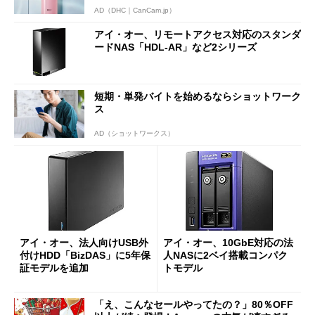
AD（DHC｜CanCam.jp）
アイ・オー、リモートアクセス対応のスタンダ
ードNAS「HDL-AR」など2シリーズ
短期・単発バイトを始めるならショットワーク
ス
AD（ショットワークス）
アイ・オー、法人向けUSB外
アイ・オー、10GbE対応の法
付けHDD「BizDAS」に5年保
人NASに2ベイ搭載コンパク
証モデルを追加
トモデル
「え、こんなセールやってたの？」80％OFF