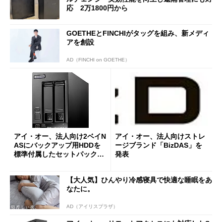
応 2万1800円から
GOETHEとFINCHIがタッグを組み、新メディ
アを創設
AD（FINCHI on GOETHE）
アイ・オー、法人向け2ベイN
アイ・オー、法人向けストレ
ASにバックアップ用HDDを
ージブランド「BizDAS」を
標準付属したセットパックを
発表
販売開始
【大人気】ひんやり冷感寝具で快適な睡眠をあ
なたに。
AD（アイリスプラザ）