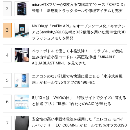
microATXマザーが2枚入る“2階建て”ケース「CAPO X」
登場！ 新感覚トラックボールや修理アイテムも充実
NVIDIAが「cuFile API」をオープンソース化／キオクシ
アとSandiskがQLC技術と332積層を用いた第10世代3D
フラッシュメモリを開発
ペットボトルで優しく本格洗浄！ 「ミラブル」の泡を
生み出す超小型コードレス高圧洗浄機「MIRABLE
AQUABLAST MINI」を見てきた
エアコンのない部屋でも快適に過ごせる「水冷式冷風
扇」がセールで35％オフの8498円に
8月10日は「VAIOの日」 特設サイトでクイズに答える
と抽選で1人に“世界に1台だけのVAIO”が当たる
安全性の高い半固体電池を採用した「エレコム モバイ
ルバッテリー EC-C60MN」がセールで15％オフの3390