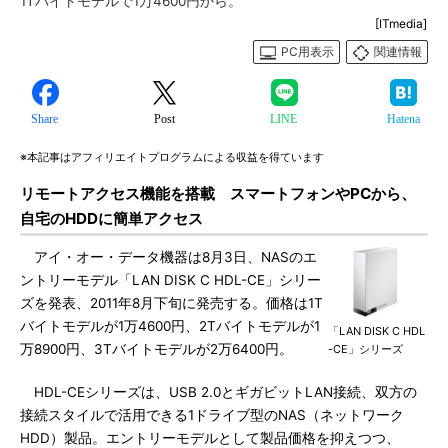
1Tバイトモデルで1万4600円から。
[ITmedia]
PC用表示
関連情報
Share
Post
LINE
Hatena
※本記事はアフィリエイトプログラムによる収益を得ています
リモートアクセス機能を搭載 スマートフォンやPCから、
自宅のHDDに簡単アクセス
アイ・オー・データ機器は8月3日、NASのエ
ントリーモデル「LAN DISK C HDL-CE」シリー
ズを発表、2011年8月下旬に発売する。価格は1T
バイトモデルが1万4600円、2Tバイトモデルが1
「LAN DISK C HDL
万8900円、3Tバイトモデルが2万6400円。
-CE」シリーズ
HDL-CEシリーズは、USB 2.0とギガビットLAN接続、双方の
接続スタイルで活用できる1ドライブ型のNAS（ネットワーク
HDD）製品。エントリーモデルとして製品価格を抑えつつ、