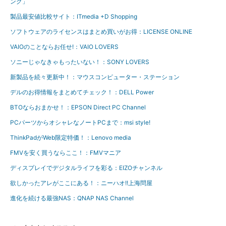
ング」
製品最安値比較サイト：ITmedia +D Shopping
ソフトウェアのライセンスはまとめ買いがお得：LICENSE ONLINE
VAIOのことならお任せ!：VAIO LOVERS
ソニーじゃなきゃもったいない！：SONY LOVERS
新製品を続々更新中！：マウスコンピューター・ステーション
デルのお得情報をまとめてチェック！：DELL Power
BTOならおまかせ！：EPSON Direct PC Channel
PCパーツからオシャレなノートPCまで：msi style!
ThinkPadがWeb限定特価！：Lenovo media
FMVを安く買うならここ！：FMVマニア
ディスプレイでデジタルライフを彩る：EIZOチャンネル
欲しかったアレがここにある！：ニーハオ!!上海問屋
進化を続ける最強NAS：QNAP NAS Channel