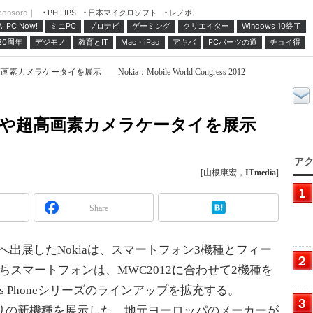
ponsord｜
日本マイクロソフト
レノボ
PHILIPS
ミニPC
プロナビ
ゲーミング
クリエイター
Windows 10終了
AI PC Now!
30周年
デジモノ
教育とIT
Mac・iPad
アキバ
PCパーツの道
チョイ得
画素カメラケータイを展示――Nokia：Mobile World Congress 2012
新モデルや超高画素カメラケータイを展示
アク
[山根康宏，
ITmedia
]
Share
gressへ出展したNokiaは、スマートフォン3機種とフィー
スマートフォンは、MWC2012に合わせて2機種を
ws Phoneシリーズのラインアップを拡充する。
久しぶりの新機種を展示した。地元ヨーロッパのメーカーが