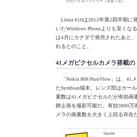
のモバイルバッテリー（写真＝右）
Limia 610は2012年第2四
いたWindows Phoneよりも安く
は4月にカナダで発売されたあと
れるとのこと。
41メガピクセルカメラ搭載の「Noki
「Nokia 808 PureView
たSymbian端末。レンズ部はカ
素数は41メガピクセルだが有効画素数
静止画を撮影可能だ。有効3800
メラの画素数を大きく上回る存在
Special