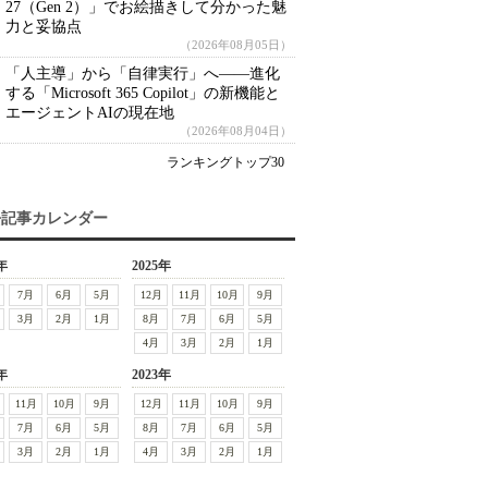
27（Gen 2）」でお絵描きして分かった魅
力と妥協点
（2026年08月05日）
「人主導」から「自律実行」へ――進化
する「Microsoft 365 Copilot」の新機能と
エージェントAIの現在地
（2026年08月04日）
ランキングトップ30
去記事カレンダー
年
2025年
7月
6月
5月
12月
11月
10月
9月
3月
2月
1月
8月
7月
6月
5月
4月
3月
2月
1月
年
2023年
11月
10月
9月
12月
11月
10月
9月
7月
6月
5月
8月
7月
6月
5月
3月
2月
1月
4月
3月
2月
1月