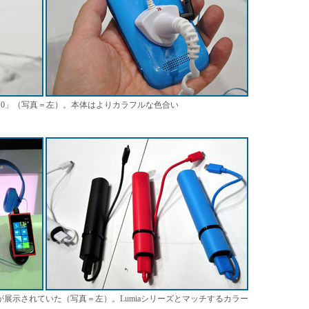
mia 610」（写真＝左）。本体はよりカラフルな色合い
4色が展示されていた（写真＝左）。Lumiaシリーズとマッチするカラー