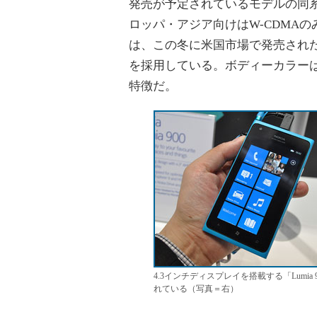
発売が予定されているモデルの同系
ロッパ・アジア向けはW-CDMAの
は、この冬に米国市場で発売された「N
を採用している。ボディーカラー
特徴だ。
4.3インチディスプレイを搭載する「Lumi
れている（写真＝右）