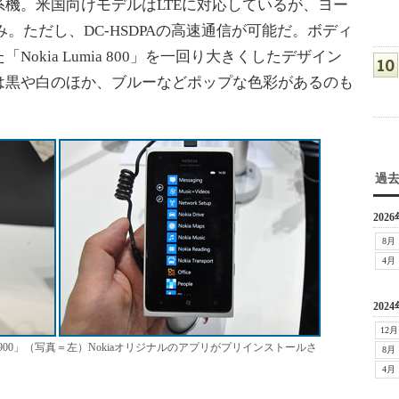
機。米国向けモデルはLTEに対応しているが、ヨー
み。ただし、DC-HSDPAの高速通信が可能だ。ボディ
okia Lumia 800」を一回り大きくしたデザイン
は黒や白のほか、ブルーなどポップな色彩があるのも
過
2026
8月
4月
2024
12月
a 900」（写真＝左）Nokiaオリジナルのアプリがプリインストールさ
8月
4月