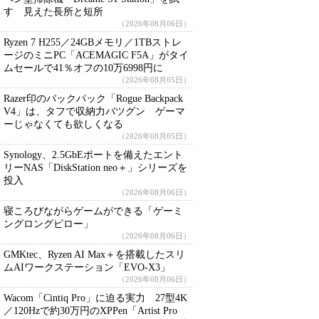
す 見えた長所と短所
（2026年08月06日）
Ryzen 7 H255／24GBメモリ／1TBストレ
ージのミニPC「ACEMAGIC F5A」がタイ
ムセールで41％オフの10万6998円に
（2026年08月05日）
Razer印のバックパック「Rogue Backpack
V4」は、タフで収納力バツグン ゲーマ
ーじゃなくても欲しくなる
（2026年08月05日）
Synology、2.5GbEポートを備えたエント
リーNAS「DiskStation neo＋」シリーズを
投入
（2026年08月06日）
寝ころびながらゲームができる「ゲーミ
ングロングピロー」
（2026年08月06日）
GMKtec、Ryzen AI Max＋を搭載したスリ
ムAIワークステーション「EVO-X3」
（2026年08月06日）
Wacom「Cintiq Pro」に迫る実力 27型4K
／120Hzで約30万円のXPPen「Artist Pro