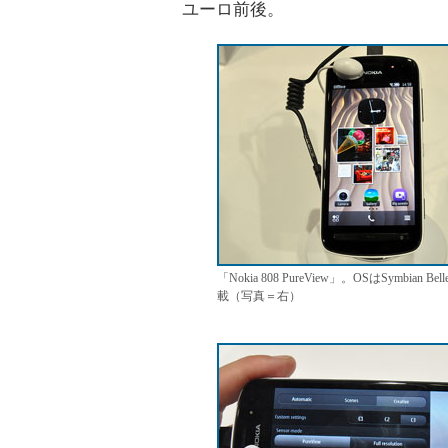
ユーロ前後。
「Nokia 808 PureView」。OSはSy
載（写真＝右）