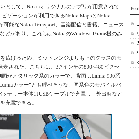
との違いとして、Nokiaオリジナルのアプリが用意されて
Fee
ーションが利用できるNokia MapsとNokia
能なNokia Transport、音楽配信と書籍、ニュース
dingなどがあり、これらはNokiaのWindows Phone機のみ
ーザー層を広げるため、ミッドレンジよりも下のクラスのモ
0」も発表された。こちらは、3.7インチの800×480ピクセ
がメタリック系のカラーで、背面はLumia 900系
umiaカラー”とも呼べそうな、同系色のモバイルバ
ッテリー本体はUSBケーブルで充電し、外出時など
電話を充電できる。