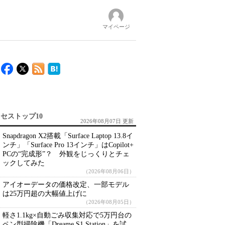
マイページ
セストップ10
2026年08月07日 更新
Snapdragon X2搭載「Surface Laptop 13.8イ
ンチ」「Surface Pro 13インチ」はCopilot+
PCの“完成形”？ 外観をじっくりとチェ
ックしてみた
（2026年08月06日）
アイオーデータの価格改定、一部モデル
は25万円超の大幅値上げに
（2026年08月05日）
軽さ1.1kg×自動ごみ収集対応で5万円台の
ペン型掃除機「Dreame S1 Station」を試