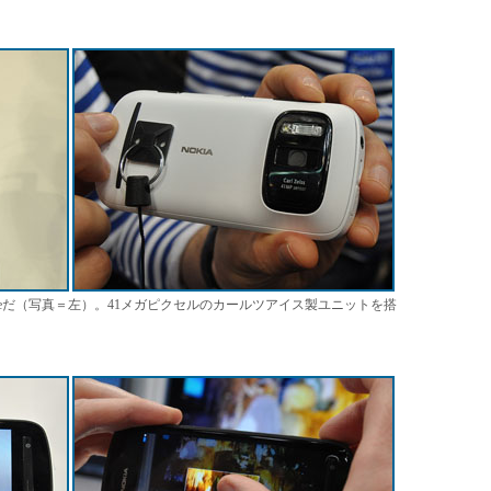
mbian Belleだ（写真＝左）。41メガピクセルのカールツアイス製ユニットを搭