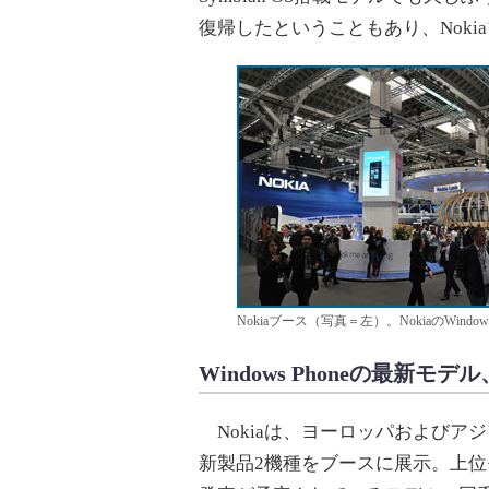
復帰したということもあり、Nok
Nokiaブース（写真＝左）。NokiaのWin
Windows Phoneの最新モデル、
Nokiaは、ヨーロッパおよびアジア
新製品2機種をブースに展示。上位モデ