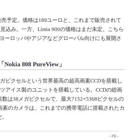
半期に発売予定。価格は189ユーロと、これまで販売されて
なる見込み。一方、Limia 900の価格はまだ未定。こちら
、ヨーロッパやアジアなどグローバル向けにも展開さ
a 808 PureView」
」は、41メガピクセルという世界最高の超高画素CCDを搭載し
ールツアイス製のユニットを搭載している。CCDの総画
は38メガピクセルで、最大7152×5368ピクセルの
万画素のカメラは、これまでの携帯電話に搭載されたカ
だ。
- PR -