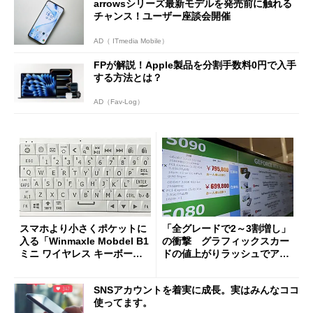
arrowsシリーズ最新モデルを発売前に触れる
チャンス！ユーザー座談会開催
AD（ ITmedia Mobile）
FPが解説！Apple製品を分割手数料0円で入手
する方法とは？
AD（Fav-Log）
スマホより小さくポケットに
「全グレードで2～3割増し」
入る「Winmaxle Mobdel B1
の衝撃 グラフィックスカー
ミニ ワイヤレス キーボー
ドの値上がりラッシュでアキ
ド」がセールで10％オフの37
バの購入制限が深刻化
94円に
SNSアカウントを着実に成長。実はみんなココ
使ってます。