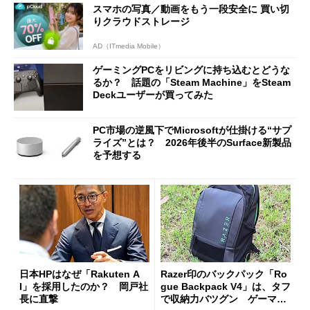
スマホの写真／動画をもう一段安全に 買い切
た
りクラウドストレージ
AD（ITmedia Mobile）
ゲーミングPCをリビングに持ち込むとどうな
るか？ 話題の「Steam Machine」をSteam
Deckユーザーが買ってみた
PC市場の逆風下でMicrosoftが仕掛ける“サプ
ライズ”とは？ 2026年後半のSurface新製品
を予想する
日本HPはなぜ「Rakuten A
Razer印のバックパック「Ro
I」を採用したのか？ 岡戸社
gue Backpack V4」は、タフ
長に直撃
で収納力バツグン ゲーマー