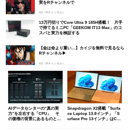
実をRチャンネルで
AD（Rチャンネル）
13万円切りでCore Ultra 9 185H搭載！ 片手
で持てるミニPC「GEEKOM IT13 Max」のコ
スパと実力を検証する
【金は命より重い…】カイジを無料で見るなら
Rチャンネル▶︎
AD（Rチャンネル）
AIデータセンターの“真の実
Snapdragon X2搭載「Surfa
力”を左右する「CPU」 そ
ce Laptop 13.8インチ」「S
の復権の背景にあるものと
urface Pro 13インチ」はCop
は？
ilot+ PCの“完成形”？ 外観
をじっくりとチェックしてみ