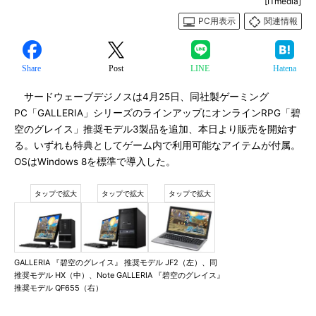
[ITmedia]
PC用表示
関連情報
Share
Post
LINE
Hatena
サードウェーブデジノスは4月25日、同社製ゲーミング
PC「GALLERIA」シリーズのラインアップにオンラインRPG「碧
空のグレイス」推奨モデル3製品を追加、本日より販売を開始す
る。いずれも特典としてゲーム内で利用可能なアイテムが付属。
OSはWindows 8を標準で導入した。
GALLERIA 『碧空のグレイス』 推奨モデル JF2（左）、同
推奨モデル HX（中）、Note GALLERIA 『碧空のグレイス』
推奨モデル QF655（右）