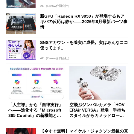
AD（Dreaw合同会社）
新GPU「Radeon RX 9050」が登場するもア
キバの反応は静か――2026年8月最新パーツ事
情
SNSアカウントを着実に成長。実はみんなココ
使ってます。
AD（Dreaw合同会社）
「人主導」から「自律実行」
空飛ぶジンバルカメラ「HOV
へ――進化する「Microsoft
ERAir VERSA」登場 手持ち
365 Copilot」の新機能とエ
スタイルからカメラドローン
ージェントAIの現在地
に合体変形
【今すぐ無料】マイケル・ジャクソン最後の真