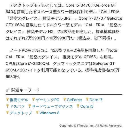
デスクトップモデルとしては、Core i5-3470／GeForce GT
640を搭載した省スペース型タワー筐体採用モデル「GALLERIA
『碧空のグレイス』 推奨モデル JF2」、Core i7-3770／GeForce
GTX 660を搭載したミドルタワー型モデル「GALLERIA 『碧空の
グレイス』 推奨モデル HX」の2製品を用意した。標準構成価格
はそれぞれ7万2980円／10万9980円だ（税込み、以下同様）。
ノートPCモデルには、15.6型フルHD液晶を内蔵した「Note
GALLERIA 『碧空のグレイス』 推奨モデル QF655」を用意。
CPUはCore i7-3630QM、グラフィックスコアはGeForce GT
650M／2Gバイトを利用可能となっている。標準構成価格は8万
9980円。
関連キーワード
推奨モデル
|
ゲーミングPC
|
GeForce
|
Core i7
|
ドスパラ
|
サードウェーブデジノス
|
Core i5
|
デスクトップ
|
Windows 8
Copyright © ITmedia, Inc. All Rights Reserved.