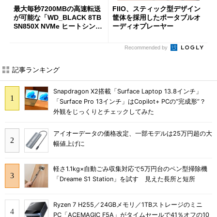
最大毎秒7200MBの高速転送
FIIO、スティック型デザイン
が可能な「WD_BLACK 8TB
筐体を採用したポータブルオ
SN850X NVMe ヒートシンク
ーディオプレーヤー
付き」が18％オフの17万508
7円に
Recommended by
記事ランキング
Snapdragon X2搭載「Surface Laptop 13.8インチ」
「Surface Pro 13インチ」はCopilot+ PCの“完成形”？
外観をじっくりとチェックしてみた
アイオーデータの価格改定、一部モデルは25万円超の大
幅値上げに
軽さ1.1kg×自動ごみ収集対応で5万円台のペン型掃除機
「Dreame S1 Station」を試す 見えた長所と短所
Ryzen 7 H255／24GBメモリ／1TBストレージのミニ
PC「ACEMAGIC F5A」がタイムセールで41％オフの10