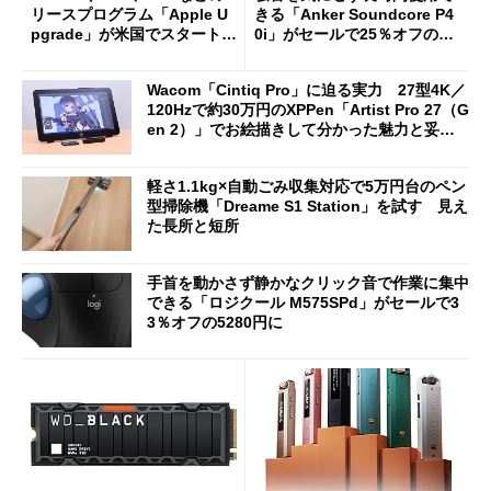
リースプログラム「Apple U
きる「Anker Soundcore P4
pgrade」が米国でスタート／
0i」がセールで25％オフの59
Bluetooth LEの新規格「Blu
90円に
etooth High Data Throughp
Wacom「Cintiq Pro」に迫る実力 27型4K／
ut」が明...
120Hzで約30万円のXPPen「Artist Pro 27（G
en 2）」でお絵描きして分かった魅力と妥協
点
軽さ1.1kg×自動ごみ収集対応で5万円台のペン
型掃除機「Dreame S1 Station」を試す 見え
た長所と短所
手首を動かさず静かなクリック音で作業に集中
できる「ロジクール M575SPd」がセールで3
3％オフの5280円に