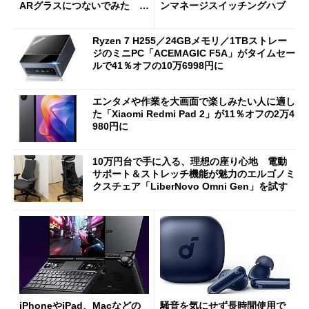
ARグラスにつないでみた ゲ
ンマネージスイッチングハブ
ーム体験や実用性は？
Ryzen 7 H255／24GBメモリ／1TBストレー
ジのミニPC「ACEMAGIC F5A」がタイムセー
ルで41％オフの10万6998円に
エンタメや作業を大画面で楽しみたい人に適し
た「Xiaomi Redmi Pad 2」が11％オフの2万4
980円に
10万円台で手に入る、理想の座り心地 電動
サポート＆ストレッチ機能が魅力のエルゴノミ
クスチェア「LiberNovo Omni Gen」を試す
iPhoneやiPad、Macなどの
騒音を気にせず長時間使用で