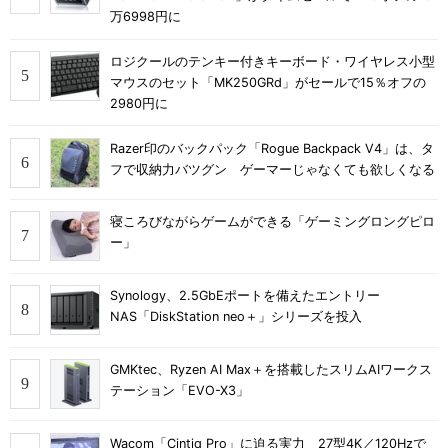
万6998円に
ロジクールのテンキー付きキーボード・ワイヤレス小型
マウスのセット「MK250GRd」がセールで15％オフの
2980円に
Razer印のバックパック「Rogue Backpack V4」は、タ
フで収納力バツグン ゲーマーじゃなくても欲しくなる
寝ころびながらゲームができる「ゲーミングロングピロ
ー」
Synology、2.5GbEポートを備えたエントリー
NAS「DiskStation neo＋」シリーズを投入
GMKtec、Ryzen AI Max＋を搭載したスリムAIワークス
テーション「EVO-X3」
Wacom「Cintiq Pro」に迫る実力 27型4K／120Hzで