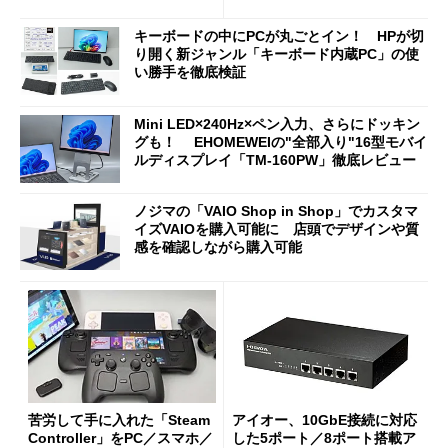
じゃなくても欲しくなる
キーボードの中にPCが丸ごとイン！ HPが切
り開く新ジャンル「キーボード内蔵PC」の使
い勝手を徹底検証
Mini LED×240Hz×ペン入力、さらにドッキン
グも！ EHOMEWEIの"全部入り"16型モバイ
ルディスプレイ「TM-160PW」徹底レビュー
ノジマの「VAIO Shop in Shop」でカスタマ
イズVAIOを購入可能に 店頭でデザインや質
感を確認しながら購入可能
苦労して手に入れた「Steam
アイオー、10GbE接続に対応
Controller」をPC／スマホ／
した5ポート／8ポート搭載ア