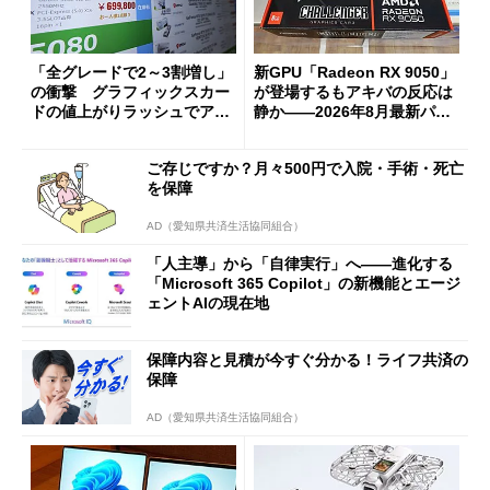
「全グレードで2～3割増し」
新GPU「Radeon RX 9050」
の衝撃 グラフィックスカー
が登場するもアキバの反応は
ドの値上がりラッシュでアキ
静か――2026年8月最新パー
バの購入制限が深刻化
ツ事情
ご存じですか？月々500円で入院・手術・死亡
を保障
AD（愛知県共済生活協同組合）
「人主導」から「自律実行」へ――進化する
「Microsoft 365 Copilot」の新機能とエージ
ェントAIの現在地
保障内容と見積が今すぐ分かる！ライフ共済の
保障
AD（愛知県共済生活協同組合）