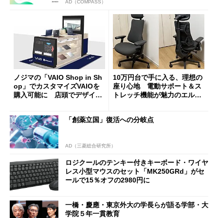
AD（COMPASS）
ノジマの「VAIO Shop in Sh
10万円台で手に入る、理想の
op」でカスタマイズVAIOを
座り心地 電動サポート＆ス
購入可能に 店頭でデザイン
トレッチ機能が魅力のエルゴ
や質感を確認しながら購入可
ノミクスチェア「LiberNovo
能
Omni Gen」を試す
「創薬立国」復活への分岐点
AD（三菱総合研究所）
ロジクールのテンキー付きキーボード・ワイヤ
レス小型マウスのセット「MK250GRd」がセ
ールで15％オフの2980円に
一橋・慶應・東京外大の学長らが語る学部・大
学院５年一貫教育