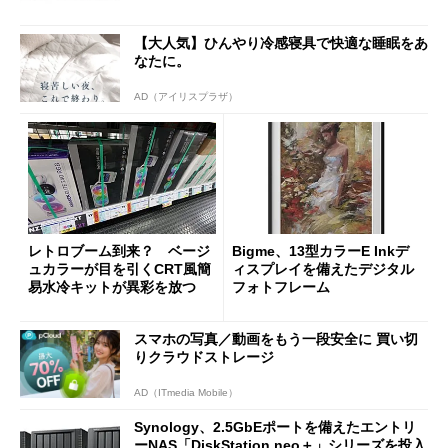
【大人気】ひんやり冷感寝具で快適な睡眠をあ
なたに。
AD（アイリスプラザ）
レトロブーム到来？ ベージ
Bigme、13型カラーE Inkデ
ュカラーが目を引くCRT風簡
ィスプレイを備えたデジタル
易水冷キットが異彩を放つ
フォトフレーム
スマホの写真／動画をもう一段安全に 買い切
りクラウドストレージ
AD（ITmedia Mobile）
Synology、2.5GbEポートを備えたエントリ
ーNAS「DiskStation neo＋」シリーズを投入