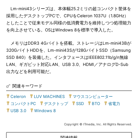
Lm-mini43シリーズは、本体幅25.2ミリの超コンパクト筐体を
採用したデスクトップPCで、CPUをCeleron 1037U（1.8GHz）
としたことで従来モデル同様の低消費電力を維持しつつ処理能力
を向上させている。OSはWindows 8を標準で導入した。
メモリはDDR3 4Gバイトを搭載。ストレージはLm-mini43Bが
320GバイトHDDを、Lm-mini43Sが128GバイトSSD（Samsung
SSD 840）を装備した。インタフェースはIEEE802.11b/g/n無線
LAN、ギガビット対応LAN、USB 3.0、HDMI／アナログD-Sub
出力などを利用可能だ。
関連キーワード
Celeron
|
LUV MACHINES
|
マウスコンピューター
|
コンパクトPC
|
デスクトップ
|
SSD
|
BTO
|
省電力
|
USB 3.0
|
Windows 8
Copyright © ITmedia, Inc. All Rights Reserved.
関連情報