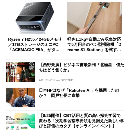
Ryzen 7 H255／24GBメモリ
軽さ1.1kg×自動ごみ収集対応
／1TBストレージのミニPC
で5万円台のペン型掃除機「D
「ACEMAGIC F5A」がタイ
reame S1 Station」を試す
ムセールで41％オフの10万69
見えた長所と短所
98円に
【西野亮廣】ビジネス書最新刊『北極星 僕た
ちはどう働くか』
AD（FINCHI on GOETHE）
日本HPはなぜ「Rakuten AI」を採用したの
か？ 岡戸社長に直撃
【8/25開催】CBT活用と質の高い探究学習で
変わる！次期学習指導要領を見据えた新しい学
びと評価のカタチ【オンラインイベント】