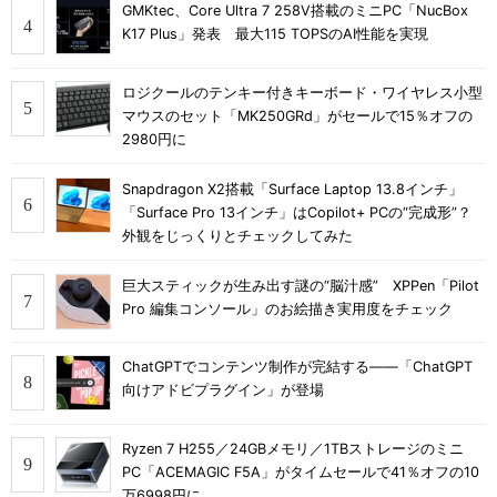
GMKtec、Core Ultra 7 258V搭載のミニPC「NucBox
K17 Plus」発表 最大115 TOPSのAI性能を実現
ロジクールのテンキー付きキーボード・ワイヤレス小型
マウスのセット「MK250GRd」がセールで15％オフの
2980円に
Snapdragon X2搭載「Surface Laptop 13.8インチ」
「Surface Pro 13インチ」はCopilot+ PCの“完成形”？
外観をじっくりとチェックしてみた
巨大スティックが生み出す謎の“脳汁感” XPPen「Pilot
Pro 編集コンソール」のお絵描き実用度をチェック
ChatGPTでコンテンツ制作が完結する――「ChatGPT
向けアドビプラグイン」が登場
Ryzen 7 H255／24GBメモリ／1TBストレージのミニ
PC「ACEMAGIC F5A」がタイムセールで41％オフの10
万6998円に