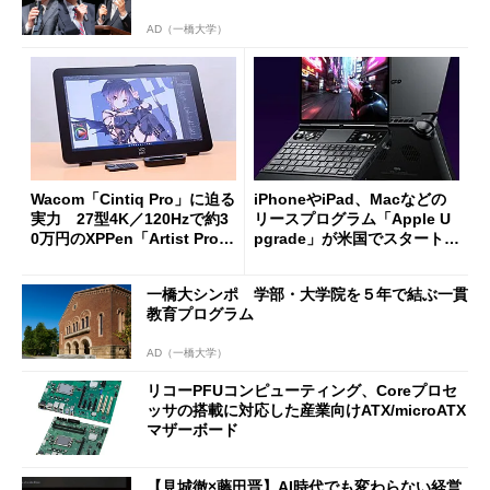
AD（一橋大学）
Wacom「Cintiq Pro」に迫る
iPhoneやiPad、Macなどの
実力 27型4K／120Hzで約3
リースプログラム「Apple U
0万円のXPPen「Artist Pro 2
pgrade」が米国でスタート／
7（Gen 2）」でお絵描きして
Bluetooth LEの新規格「Blu
分かった魅力と妥協点
etooth High Data Throughp
一橋大シンポ 学部・大学院を５年で結ぶ一貫
ut」が明...
教育プログラム
AD（一橋大学）
リコーPFUコンピューティング、Coreプロセ
ッサの搭載に対応した産業向けATX/microATX
マザーボード
【見城徹×藤田晋】AI時代でも変わらない経営