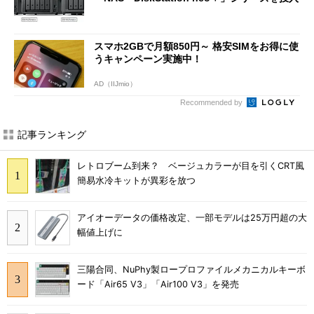
スマホ2GBで月額850円～ 格安SIMをお得に使
うキャンペーン実施中！
AD（IIJmio）
Recommended by
記事ランキング
レトロブーム到来？ ベージュカラーが目を引くCRT風
簡易水冷キットが異彩を放つ
アイオーデータの価格改定、一部モデルは25万円超の大
幅値上げに
三陽合同、NuPhy製ロープロファイルメカニカルキーボ
ード「Air65 V3」「Air100 V3」を発売