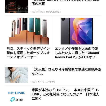
者の本質
AD（FINCHI on GOETHE）
FIIO、スティック型デザイン
エンタメや作業を大画面で楽
筐体を採用したポータブルオ
しみたい人に適した「Xiaomi
ーディオプレーヤー
Redmi Pad 2」が11％オフの
2万4980円に
【大人気】ひんやり冷感寝具で快適な睡眠をあ
なたに。
AD（アイリスプラザ）
米国が本社の「TP-Link」 本当に中国「TP-
LINK」との無関係になったのか？ 日本法人
に聞く