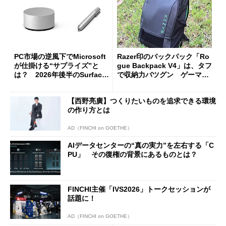
PC市場の逆風下でMicrosoft
Razer印のバックパック「Ro
が仕掛ける“サプライズ”と
gue Backpack V4」は、タフ
は？ 2026年後半のSurface
で収納力バツグン ゲーマー
新製品を予想する
じゃなくても欲しくなる
【西野亮廣】つくりたいものを追求できる環境
の作り方とは
AD（FINCHI on GOETHE）
AIデータセンターの“真の実力”を左右する「C
PU」 その復権の背景にあるものとは？
FINCHI主催「IVS2026」トークセッションが
話題に！
AD（FINCHI on GOETHE）