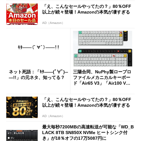
「え、こんなセールやってたの？」80％OFF
以上が続々登場！Amazonの本気が凄すぎる
AD（Amazon）
ネット死語：「ｷﾀ――(ﾟ∀ﾟ)―
三陽合同、NuPhy製ロープロ
―!!」の元ネタ、知ってる？
ファイルメカニカルキーボー
ド「Air65 V3」「Air100 V
3」を発売
「え、こんなセールやってたの？」80％OFF
以上が続々登場！Amazonの本気が凄すぎる
AD（Amazon）
最大毎秒7200MBの高速転送が可能な「WD_B
LACK 8TB SN850X NVMe ヒートシンク付
き」が18％オフの17万5087円に