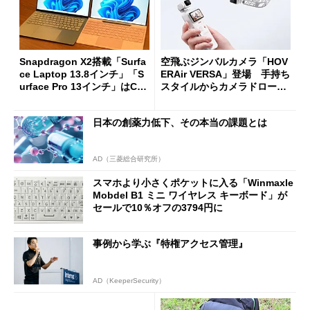
Snapdragon X2搭載「Surfa
空飛ぶジンバルカメラ「HOV
ce Laptop 13.8インチ」「S
ERAir VERSA」登場 手持ち
urface Pro 13インチ」はCop
スタイルからカメラドローン
ilot+ PCの“完成形”？ 外観
に合体変形
をじっくりとチェックしてみ
日本の創薬力低下、その本当の課題とは
た
AD（三菱総合研究所）
スマホより小さくポケットに入る「Winmaxle
Mobdel B1 ミニ ワイヤレス キーボード」が
セールで10％オフの3794円に
事例から学ぶ『特権アクセス管理』
AD（KeeperSecurity）