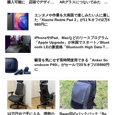
購入可能に 店頭でデザイン
ARグラスにつないでみた ゲ
や質感を確認しながら購入可
ーム体験や実用性は？
能
エンタメや作業を大画面で楽しみたい人に適し
た「Xiaomi Redmi Pad 2」が11％オフの2万4
980円に
iPhoneやiPad、Macなどのリースプログラム
「Apple Upgrade」が米国でスタート／Bluet
ooth LEの新規格「Bluetooth High Data Thr
oughput」が明...
騒音を気にせず長時間使用できる「Anker So
undcore P40i」がセールで25％オフの5990円
に
10万円台で手に入る、理想の
Razer印のバックパック「Ro