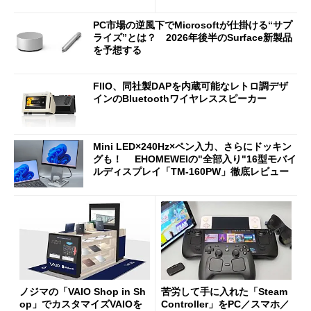
は？
PC市場の逆風下でMicrosoftが仕掛ける“サプ
ライズ”とは？ 2026年後半のSurface新製品
を予想する
FIIO、同社製DAPを内蔵可能なレトロ調デザ
インのBluetoothワイヤレススピーカー
Mini LED×240Hz×ペン入力、さらにドッキン
グも！ EHOMEWEIの"全部入り"16型モバイ
ルディスプレイ「TM-160PW」徹底レビュー
ノジマの「VAIO Shop in Sh
苦労して手に入れた「Steam
op」でカスタマイズVAIOを
Controller」をPC／スマホ／