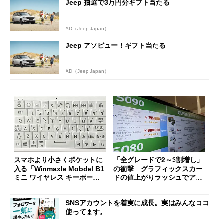
Jeep 抽選で3万円分ギフト当たる
AD（Jeep Japan）
Jeep アソビュー！ギフト当たる
AD（Jeep Japan）
スマホより小さくポケットに
「全グレードで2～3割増し」
入る「Winmaxle Mobdel B1
の衝撃 グラフィックスカー
ミニ ワイヤレス キーボー
ドの値上がりラッシュでアキ
ド」がセールで10％オフの37
バの購入制限が深刻化
94円に
SNSアカウントを着実に成長。実はみんなココ
使ってます。