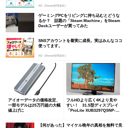
AD（Dreaw合同会社）
ゲーミングPCをリビングに持ち込むとどうな
るか？ 話題の「Steam Machine」をSteam
Deckユーザーが買ってみた
SNSアカウントを着実に成長。実はみんなココ
使ってます。
AD（Dreaw合同会社）
アイオーデータの価格改定、
フルHDより広く4Kより見や
一部モデルは25万円超の大幅
すい！ 31.5型ディスプレイ
値上げに
「ProLite XUB3297QSNP-B
1J」がテレワークにピッタリ
な理由
【何があった】マイケル晩年の真相を無料で見