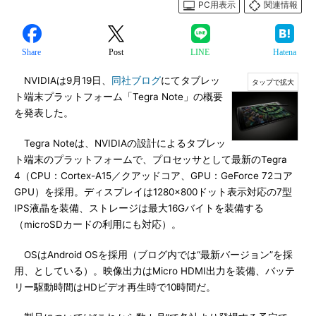
PC用表示
関連情報
Share
Post
LINE
Hatena
NVIDIAは9月19日、
同社ブログ
にてタブレッ
ト端末プラットフォーム「Tegra Note」の概要
を発表した。
Tegra Noteは、NVIDIAの設計によるタブレッ
ト端末のプラットフォームで、プロセッサとして最新のTegra
4（CPU：Cortex-A15／クアッドコア、GPU：GeForce 72コア
GPU）を採用。ディスプレイは1280×800ドット表示対応の7型
IPS液晶を装備、ストレージは最大16Gバイトを装備する
（microSDカードの利用にも対応）。
OSはAndroid OSを採用（ブログ内では“最新バージョン”を採
用、としている）。映像出力はMicro HDMI出力を装備、バッテ
リー駆動時間はHDビデオ再生時で10時間だ。