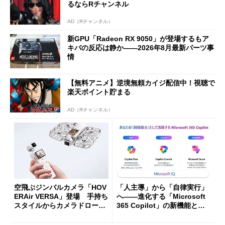
るならRチャンネル
AD（Rチャンネル）
新GPU「Radeon RX 9050」が登場するもア
キバの反応は静か――2026年8月最新パーツ事
情
【無料アニメ】逆境無頼カイジ配信中！視聴で
楽天ポイント貯まる
AD（Rチャンネル）
空飛ぶジンバルカメラ「HOV
「人主導」から「自律実行」
ERAir VERSA」登場 手持ち
へ――進化する「Microsoft
スタイルからカメラドローン
365 Copilot」の新機能とエ
に合体変形
ージェントAIの現在地