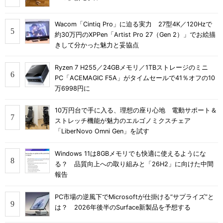
Wacom「Cintiq Pro」に迫る実力 27型4K／120Hzで
約30万円のXPPen「Artist Pro 27（Gen 2）」でお絵描
きして分かった魅力と妥協点
Ryzen 7 H255／24GBメモリ／1TBストレージのミニ
PC「ACEMAGIC F5A」がタイムセールで41％オフの10
万6998円に
10万円台で手に入る、理想の座り心地 電動サポート＆
ストレッチ機能が魅力のエルゴノミクスチェア
「LiberNovo Omni Gen」を試す
Windows 11は8GBメモリでも快適に使えるようにな
る？ 品質向上への取り組みと「26H2」に向けた中間
報告
PC市場の逆風下でMicrosoftが仕掛ける“サプライズ”と
は？ 2026年後半のSurface新製品を予想する