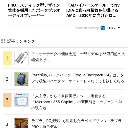
FIIO、スティック型デザイン
「AIハイパースケール」でNV
筐体を採用したポータブルオ
IDIAに真っ向勝負を仕掛ける
ーディオプレーヤー
AMD 2030年に向けたロー
ドマップを公開
Recommended by
記事ランキング
アイオーデータの価格改定、一部モデルは25万円超の大
幅値上げに
Razer印のバックパック「Rogue Backpack V4」は、タ
フで収納力バツグン ゲーマーじゃなくても欲しくなる
「人主導」から「自律実行」へ――進化する
「Microsoft 365 Copilot」の新機能とエージェントAI
の現在地
テプラ、PC接続にも対応したラベルプリンタ「テプラ
PRO」新モデル