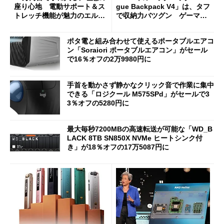
座り心地 電動サポート＆ス
gue Backpack V4」は、タフ
トレッチ機能が魅力のエルゴ
で収納力バツグン ゲーマー
ノミクスチェア「LiberNovo
じゃなくても欲しくなる
Omni Gen」を試す
ポタ電と組み合わせて使えるポータブルエアコ
ン「Soraiori ポータブルエアコン」がセール
で16％オフの2万9980円に
手首を動かさず静かなクリック音で作業に集中
できる「ロジクール M575SPd」がセールで3
3％オフの5280円に
最大毎秒7200MBの高速転送が可能な「WD_B
LACK 8TB SN850X NVMe ヒートシンク付
き」が18％オフの17万5087円に