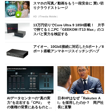
スマホの写真／動画をもう一段安全に 買い切
りクラウドストレージ
AD（ITmedia Mobile）
13万円切りでCore Ultra 9 185H搭載！ 片手
で持てるミニPC「GEEKOM IT13 Max」のコ
スパと実力を検証する
アイオー、10GbE接続に対応した5ポート／8
ポート搭載アンマネージスイッチングハブ
AIデータセンターの“真の実
日本HPはなぜ「Rakuten A
力”を左右する「CPU」 そ
I」を採用したのか？ 岡戸社
の復権の背景にあるものと
長に直撃