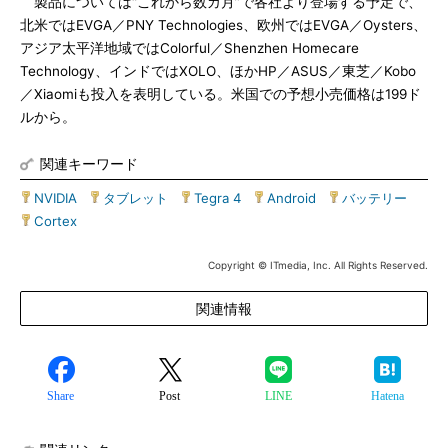
製品については“これから数カ月”で各社より登場する予定で、
北米ではEVGA／PNY Technologies、欧州ではEVGA／Oysters、
アジア太平洋地域ではColorful／Shenzhen Homecare
Technology、インドではXOLO、ほかHP／ASUS／東芝／Kobo
／Xiaomiも投入を表明している。米国での予想小売価格は199ド
ルから。
関連キーワード
NVIDIA
|
タブレット
|
Tegra 4
|
Android
|
バッテリー
|
Cortex
Copyright © ITmedia, Inc. All Rights Reserved.
関連情報
Share
Post
LINE
Hatena