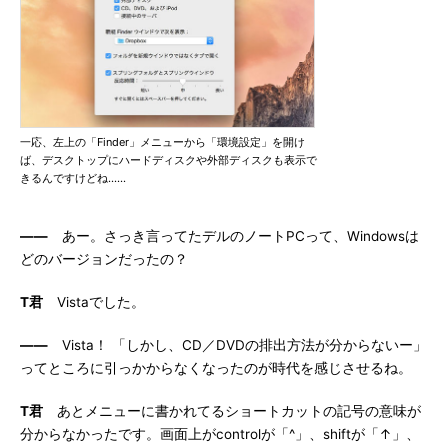
一応、左上の「Finder」メニューから「環境設定」を開け
ば、デスクトップにハードディスクや外部ディスクも表示で
きるんですけどね……
――
あー。さっき言ってたデルのノートPCって、Windowsは
どのバージョンだったの？
T君
Vistaでした。
――
Vista！ 「しかし、CD／DVDの排出方法が分からないー」
ってところに引っかからなくなったのが時代を感じさせるね。
T君
あとメニューに書かれてるショートカットの記号の意味が
分からなかったです。画面上がcontrolが「^」、shiftが「↑」、