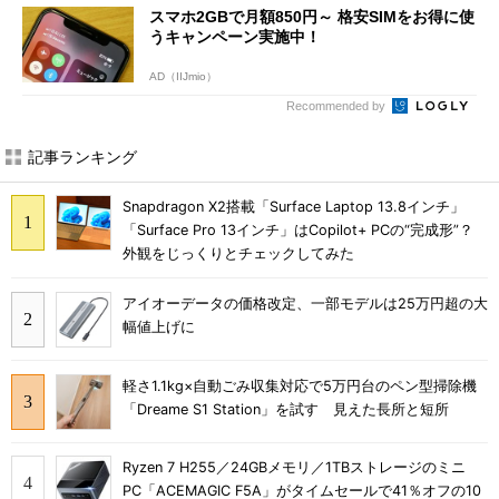
スマホ2GBで月額850円～ 格安SIMをお得に使
うキャンペーン実施中！
AD（IIJmio）
Recommended by
記事ランキング
Snapdragon X2搭載「Surface Laptop 13.8インチ」
「Surface Pro 13インチ」はCopilot+ PCの“完成形”？
外観をじっくりとチェックしてみた
アイオーデータの価格改定、一部モデルは25万円超の大
幅値上げに
軽さ1.1kg×自動ごみ収集対応で5万円台のペン型掃除機
「Dreame S1 Station」を試す 見えた長所と短所
Ryzen 7 H255／24GBメモリ／1TBストレージのミニ
PC「ACEMAGIC F5A」がタイムセールで41％オフの10