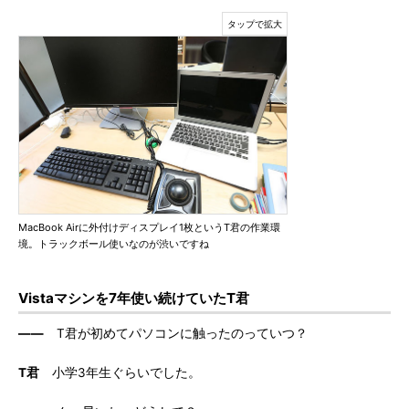
MacBook Airに外付けディスプレイ1枚というT君の作業環
境。トラックボール使いなのが渋いですね
Vistaマシンを7年使い続けていたT君
――
T君が初めてパソコンに触ったのっていつ？
T君
小学3年生ぐらいでした。