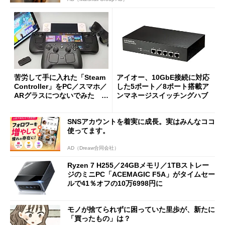
苦労して手に入れた「Steam
アイオー、10GbE接続に対応
Controller」をPC／スマホ／
した5ポート／8ポート搭載ア
ARグラスにつないでみた ゲ
ンマネージスイッチングハブ
ーム体験や実用性は？
SNSアカウントを着実に成長。実はみんなココ
使ってます。
AD（Dreaw合同会社）
Ryzen 7 H255／24GBメモリ／1TBストレー
ジのミニPC「ACEMAGIC F5A」がタイムセー
ルで41％オフの10万6998円に
モノが捨てられずに困っていた里歩が、新たに
「買ったもの」は？