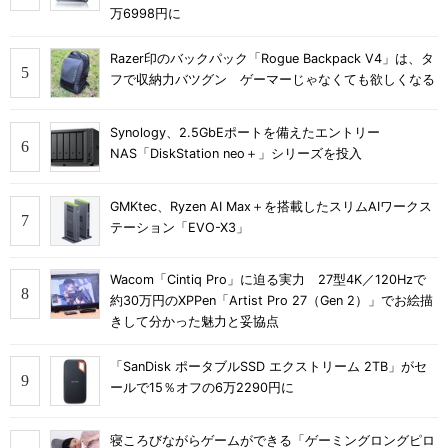
万6998円に
Razer印のバックパック「Rogue Backpack V4」は、タ
フで収納力バツグン ゲーマーじゃなくても欲しくなる
Synology、2.5GbEポートを備えたエントリー
NAS「DiskStation neo＋」シリーズを投入
GMKtec、Ryzen AI Max＋を搭載したスリムAIワークス
テーション「EVO-X3」
Wacom「Cintiq Pro」に迫る実力 27型4K／120Hzで
約30万円のXPPen「Artist Pro 27（Gen 2）」でお絵描
きして分かった魅力と妥協点
「SanDisk ポータブルSSD エクストリーム 2TB」がセ
ールで15％オフの6万2290円に
寝ころびながらゲームができる「ゲーミングロングピロ