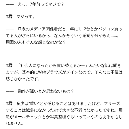
――
えっ、7年前ってマジで!?
T君
マジっす。
――
IT系のメディア関係者だと、年に1、2台とかパソコン買っ
てる人がざらにいるから、なんかそういう感覚が分からん……。
周囲の人もそんな感じなのかな？
T君
「社会人になったから買い替えるかー」みたいな話は聞き
ますが、基本的にWebブラウズがメインなので、そんなに不便は
感じなかったです。
――
動作が遅いとか思わないもの？
T君
多少は“重い”とか感じることはありましたけど、フリーズ
することは滅多になかったので大きな不満はなかったですね。用
途がメールチェックとか写真整理ぐらいっていうのもあるかもし
れません。