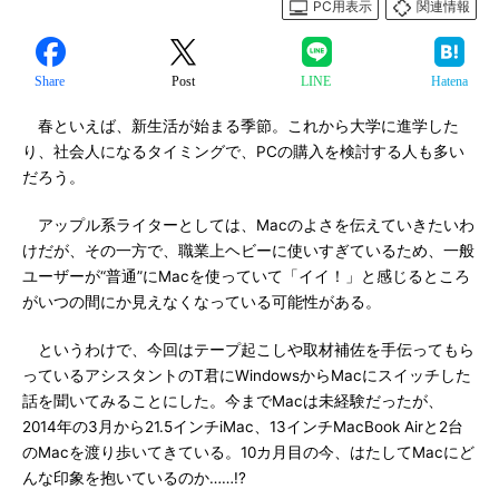
PC用表示
関連情報
Share
Post
LINE
Hatena
春といえば、新生活が始まる季節。これから大学に進学した
り、社会人になるタイミングで、PCの購入を検討する人も多い
だろう。
アップル系ライターとしては、Macのよさを伝えていきたいわ
けだが、その一方で、職業上ヘビーに使いすぎているため、一般
ユーザーが“普通”にMacを使っていて「イイ！」と感じるところ
がいつの間にか見えなくなっている可能性がある。
というわけで、今回はテープ起こしや取材補佐を手伝ってもら
っているアシスタントのT君にWindowsからMacにスイッチした
話を聞いてみることにした。今までMacは未経験だったが、
2014年の3月から21.5インチiMac、13インチMacBook Airと2台
のMacを渡り歩いてきている。10カ月目の今、はたしてMacにど
んな印象を抱いているのか……!?