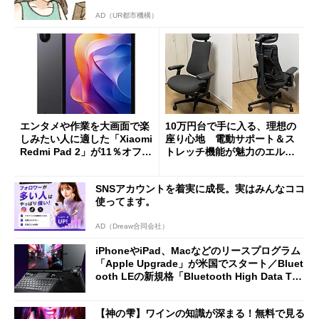
AD（UR都市機構）
エンタメや作業を大画面で楽
10万円台で手に入る、理想の
しみたい人に適した「Xiaomi
座り心地 電動サポート＆ス
Redmi Pad 2」が11％オフの
トレッチ機能が魅力のエルゴ
2万4980円に
ノミクスチェア「LiberNovo
Omni Gen」を試す
SNSアカウントを着実に成長。実はみんなココ
使ってます。
AD（Dreaw合同会社）
iPhoneやiPad、Macなどのリースプログラム
「Apple Upgrade」が米国でスタート／Bluet
ooth LEの新規格「Bluetooth High Data Thr
oughput」が明...
【神の雫】ワインの知識が深まる！無料で見る