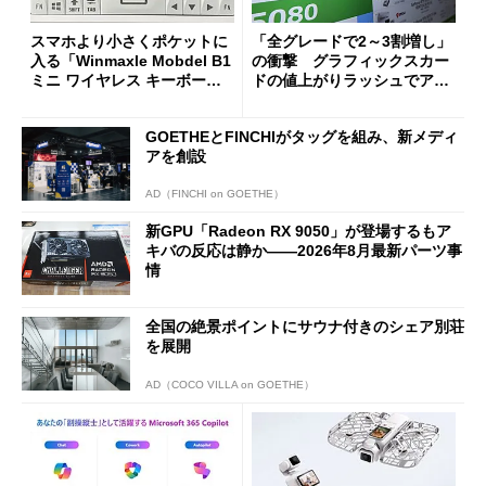
スマホより小さくポケットに
「全グレードで2～3割増し」
入る「Winmaxle Mobdel B1
の衝撃 グラフィックスカー
ミニ ワイヤレス キーボー
ドの値上がりラッシュでアキ
ド」がセールで10％オフの37
バの購入制限が深刻化
94円に
GOETHEとFINCHIがタッグを組み、新メディ
アを創設
AD（FINCHI on GOETHE）
新GPU「Radeon RX 9050」が登場するもア
キバの反応は静か――2026年8月最新パーツ事
情
全国の絶景ポイントにサウナ付きのシェア別荘
を展開
AD（COCO VILLA on GOETHE）