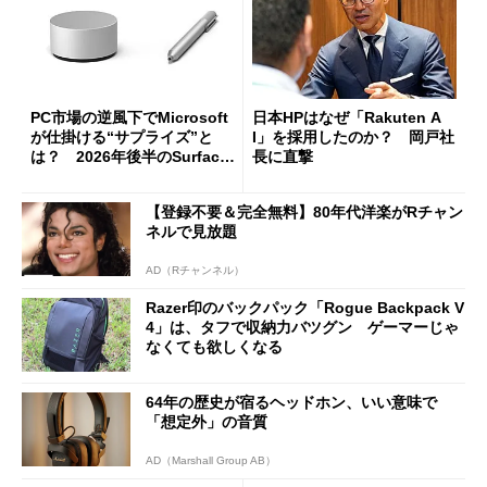
PC市場の逆風下でMicrosoft
日本HPはなぜ「Rakuten A
が仕掛ける“サプライズ”と
I」を採用したのか？ 岡戸社
は？ 2026年後半のSurface
長に直撃
新製品を予想する
【登録不要＆完全無料】80年代洋楽がRチャン
ネルで見放題
AD（Rチャンネル）
Razer印のバックパック「Rogue Backpack V
4」は、タフで収納力バツグン ゲーマーじゃ
なくても欲しくなる
64年の歴史が宿るヘッドホン、いい意味で
「想定外」の音質
AD（Marshall Group AB）