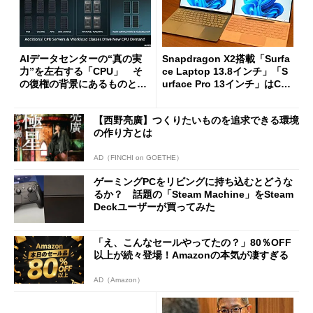
AIデータセンターの“真の実
Snapdragon X2搭載「Surfa
力”を左右する「CPU」 そ
ce Laptop 13.8インチ」「S
の復権の背景にあるものと
urface Pro 13インチ」はCop
は？
ilot+ PCの“完成形”？ 外観
をじっくりとチェックしてみ
【西野亮廣】つくりたいものを追求できる環境
た
の作り方とは
AD（FINCHI on GOETHE）
ゲーミングPCをリビングに持ち込むとどうな
るか？ 話題の「Steam Machine」をSteam
Deckユーザーが買ってみた
「え、こんなセールやってたの？」80％OFF
以上が続々登場！Amazonの本気が凄すぎる
AD（Amazon）