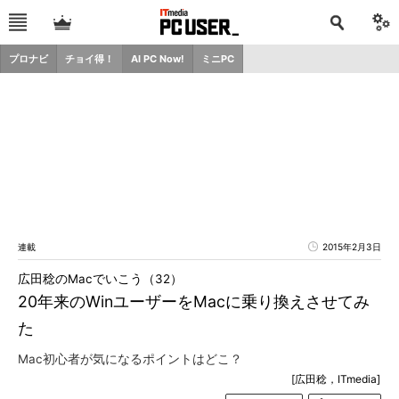
プロナビ
チョイ得！
AI PC Now!
ミニPC
連載
2015年2月3日
広田稔のMacでいこう（32）
20年来のWinユーザーをMacに乗り換えさせてみ
た
Mac初心者が気になるポイントはどこ？
[広田稔，ITmedia]