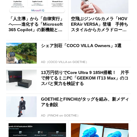
「人主導」から「自律実行」
空飛ぶジンバルカメラ「HOV
へ――進化する「Microsoft
ERAir VERSA」登場 手持ち
365 Copilot」の新機能とエ
スタイルからカメラドローン
ージェントAIの現在地
に合体変形
シェア別荘「COCO VILLA Owners」3選
AD（COCO VILLA on GOETHE）
13万円切りでCore Ultra 9 185H搭載！ 片手
で持てるミニPC「GEEKOM IT13 Max」のコ
スパと実力を検証する
GOETHEとFINCHIがタッグを組み、新メディ
アを創設
AD（FINCHI on GOETHE）