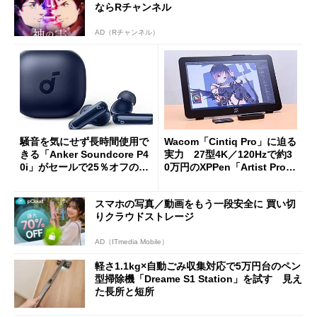
ならRチャンネル
AD（Rチャンネル）
騒音を気にせず長時間使用で
Wacom「Cintiq Pro」に迫る
きる「Anker Soundcore P4
実力 27型4K／120Hzで約3
0i」がセールで25％オフの59
0万円のXPPen「Artist Pro 2
90円に
7（Gen 2）」でお絵描きして
分かった魅力と妥協点
スマホの写真／動画をもう一段安全に 買い切
りクラウドストレージ
AD（ITmedia Mobile）
軽さ1.1kg×自動ごみ収集対応で5万円台のペン
型掃除機「Dreame S1 Station」を試す 見え
た長所と短所