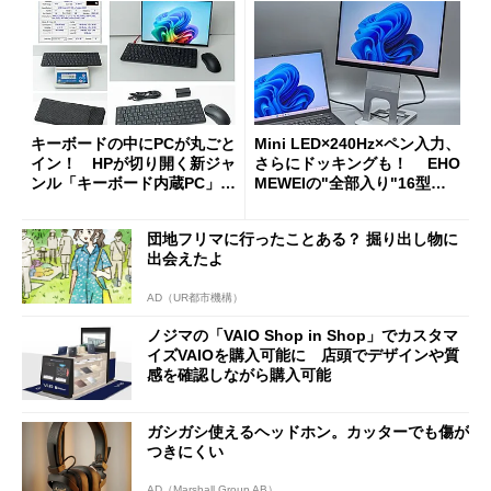
キーボードの中にPCが丸ごと
Mini LED×240Hz×ペン入力、
イン！ HPが切り開く新ジャ
さらにドッキングも！ EHO
ンル「キーボード内蔵PC」の
MEWEIの"全部入り"16型モ
使い勝手を徹底検証
バイルディスプレイ「TM-16
0PW」徹底レビュー
団地フリマに行ったことある？ 掘り出し物に
出会えたよ
AD（UR都市機構）
ノジマの「VAIO Shop in Shop」でカスタマ
イズVAIOを購入可能に 店頭でデザインや質
感を確認しながら購入可能
ガシガシ使えるヘッドホン。カッターでも傷が
つきにくい
AD（Marshall Group AB）