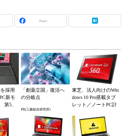
Share
keを採用
「創薬立国」復活へ
東芝、法人向けのWin
PC新モ
の分岐点
dows 10 Pro搭載タブ
 第5、
レット／ノートPC計
PR(三菱総合研究所)
ッサ採用
8機種を発表
.