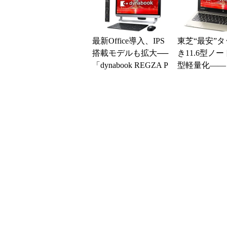
最新Office導入、IPS
東芝“最安”
搭載モデルも拡大──
き11.6型ノ
「dynabook REGZA P
型軽量化――「
C D81／D71...
ook N51」