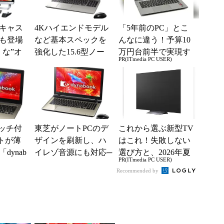
キャス
4Kハイエンドモデル
「5年前のPC」とこ
も登場
など基本スペックを
んなに違う！予算10
くな”オ
強化した15.6型ノー
万円台前半で実現す
PR(ITmedia PC USER)
─「dy
トPC――「dynabook
る快適PCライフ
..
T95／T...
タッチ付
東芝がノートPCのデ
これから選ぶ新型TV
ートが薄
ザインを刷新し、ハ
はこれ！失敗しない
dynab
イレゾ音源にも対応─
選び方と、2026年夏
PR(ITmedia PC USER)
─「dynabook T95／T7
の一押しモデル
Recommended by
5／T5...