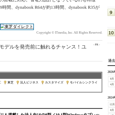
時間、dynabook R64が約13時間、dynabook R35が
Copyright © ITmedia, Inc. All Rights Reserved.
- PR -
最新モデルを発売前に触れるチャンス！ユ
過
2026
8月
C
|
東芝
|
法人ビジネス
|
カスタマイズ
|
モバイルシンクライ
4月
2024
12月
8月
も搭載した法人向けの8型／10.1型Windowsタブレッ