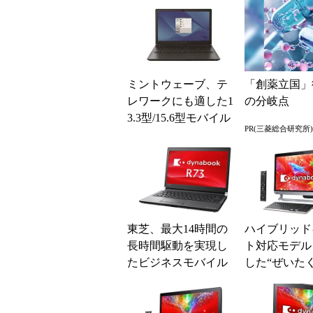
ミントウェーブ、テ
「創薬立国」
レワークにも適した1
の分岐点
3.3型/15.6型モバイル
PR(三菱総合研究所)
シンクライアント端
末
東芝、最大14時間の
ハイブリッド
長時間駆動を実現し
ト対応モデル
たビジネスモバイル
した“ぜいた
ノート「dynabook R7
ールインワン─
3」など6機種
nabook D81／.