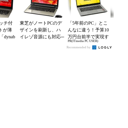
タッチ付
東芝がノートPCのデ
「5年前のPC」とこ
ートが薄
ザインを刷新し、ハ
んなに違う！予算10
dynab
イレゾ音源にも対応─
万円台前半で実現す
PR(ITmedia PC USER)
─「dynabook T95／T7
る快適PCライフ
Recommended by
5／T5...