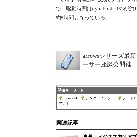
で、駆動時間はdynabook R63が約19
約8時間となっている。
arrowsシリーズ
ーザー座談会開催
関連キーワード
dynabook
|
シンクライアント
|
ノートP
アント
関連記事
東芝、ビジネス向けアプリ