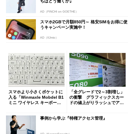
ちはどう働くか』
AD（FINCHI on GOETHE）
スマホ2GBで月額850円～ 格安SIMをお得に使
うキャンペーン実施中！
AD（IIJmio）
スマホより小さくポケットに
「全グレードで2～3割増し」
入る「Winmaxle Mobdel B1
の衝撃 グラフィックスカー
ミニ ワイヤレス キーボー
ドの値上がりラッシュでアキ
ド」がセールで10％オフの37
バの購入制限が深刻化
94円に
事例から学ぶ『特権アクセス管理』
AD（KeeperSecurity）