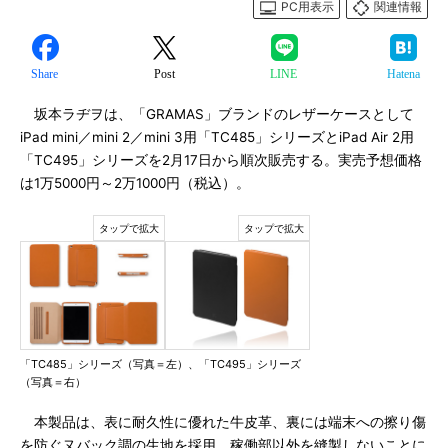
PC用表示
関連情報
Share
Post
LINE
Hatena
坂本ラヂヲは、「GRAMAS」ブランドのレザーケースとして
iPad mini／mini 2／mini 3用「TC485」シリーズとiPad Air 2用
「TC495」シリーズを2月17日から順次販売する。実売予想価格
は1万5000円～2万1000円（税込）。
「TC485」シリーズ（写真＝左）、「TC495」シリーズ
（写真＝右）
本製品は、表に耐久性に優れた牛皮革、裏には端末への擦り傷
を防ぐヌバック調の生地を採用。稼働部以外を縫製しないことに