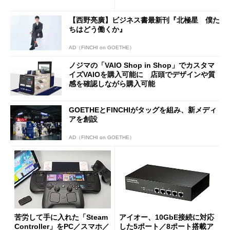
使い勝手を徹底検証
バイルディスプレイ「TM-16
0PW」徹底レビュー
【西野亮廣】ビジネス書最新刊『北極星 僕た
ちはどう働くか』
AD（FINCHI on GOETHE）
ノジマの「VAIO Shop in Shop」でカスタマ
イズVAIOを購入可能に 店頭でデザインや質
感を確認しながら購入可能
GOETHEとFINCHIがタッグを組み、新メディ
アを創設
AD（FINCHI on GOETHE）
苦労して手に入れた「Steam
アイオー、10GbE接続に対応
Controller」をPC／スマホ／
した5ポート／8ポート搭載ア