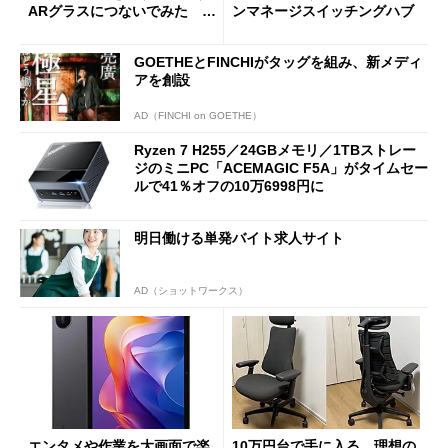
ARグラスにつないでみた ゲ
ンマネージスイッチングハブ
ーム体験や実用性は？
GOETHEとFINCHIがタッグを組み、新メディ
アを創設
AD（FINCHI on GOETHE）
Ryzen 7 H255／24GBメモリ／1TBストレー
ジのミニPC「ACEMAGIC F5A」がタイムセー
ルで41％オフの10万6998円に
明日働ける単発バイト求人サイト
AD（ショットワークス）
エンタメや作業を大画面で楽
10万円台で手に入る、理想の