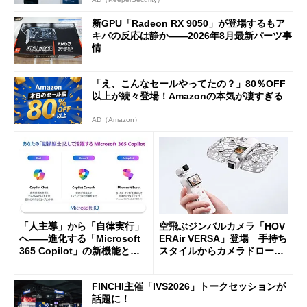
新GPU「Radeon RX 9050」が登場するもア
キバの反応は静か――2026年8月最新パーツ事
情
「え、こんなセールやってたの？」80％OFF
以上が続々登場！Amazonの本気が凄すぎる
AD（Amazon）
「人主導」から「自律実行」
空飛ぶジンバルカメラ「HOV
へ――進化する「Microsoft
ERAir VERSA」登場 手持ち
365 Copilot」の新機能とエ
スタイルからカメラドローン
ージェントAIの現在地
に合体変形
FINCHI主催「IVS2026」トークセッションが
話題に！