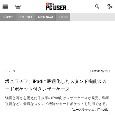
プロナビ
チョイ得！
AI PC Now!
ミニPC
ニュース
2015年2月10日
坂本ラヂヲ、iPadに最適化したスタンド機能＆カ
ードポケット付きレザーケース
強度と薄さを備えた牛皮革のiPad向けレザーケースが発売。動画
視聴などに最適なスタンド機能やカードポケットも利用できる。
[エースラッシュ，ITmedia]