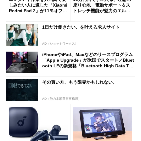
しみたい人に適した「Xiaomi
座り心地 電動サポート＆ス
Redmi Pad 2」が11％オフの
トレッチ機能が魅力のエルゴ
2万4980円に
ノミクスチェア「LiberNovo
Omni Gen」を試す
1日だけ働きたい、を叶える求人サイト
AD（ショットワークス）
iPhoneやiPad、Macなどのリースプログラム
「Apple Upgrade」が米国でスタート／Bluet
ooth LEの新規格「Bluetooth High Data Thr
oughput」が明...
その買い方、もう限界かもしれない。
AD（他力本願運営事務局）