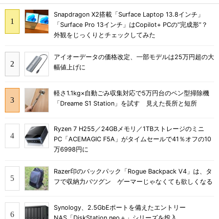
Snapdragon X2搭載「Surface Laptop 13.8インチ」
「Surface Pro 13インチ」はCopilot+ PCの“完成形”？
外観をじっくりとチェックしてみた
アイオーデータの価格改定、一部モデルは25万円超の大
幅値上げに
軽さ1.1kg×自動ごみ収集対応で5万円台のペン型掃除機
「Dreame S1 Station」を試す 見えた長所と短所
Ryzen 7 H255／24GBメモリ／1TBストレージのミニ
PC「ACEMAGIC F5A」がタイムセールで41％オフの10
万6998円に
Razer印のバックパック「Rogue Backpack V4」は、タ
フで収納力バツグン ゲーマーじゃなくても欲しくなる
Synology、2.5GbEポートを備えたエントリー
NAS「DiskStation neo＋」シリーズを投入