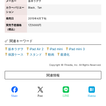
メーカー
坂本ラヂヲ
カラーバリエー
Black、Tan
ション
発売日
2015年4月下旬
実売予想価格
1万5000円
（税込）
関連キーワード
坂本ラヂヲ
|
iPad Air 2
|
iPad mini
|
iPad mini 3
|
保護ケース
|
スタンド
|
動画
|
最適化
Copyright © ITmedia, Inc. All Rights Reserved.
関連情報
Share
Post
LINE
Hatena