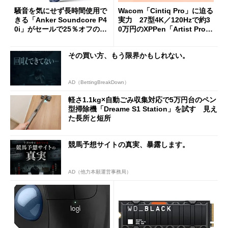
騒音を気にせず長時間使用で
Wacom「Cintiq Pro」に迫る
きる「Anker Soundcore P4
実力 27型4K／120Hzで約3
0i」がセールで25％オフの59
0万円のXPPen「Artist Pro 2
90円に
7（Gen 2）」でお絵描きして
分かった魅力と妥協点
その買い方、もう限界かもしれない。
AD（BettingBreakDown）
軽さ1.1kg×自動ごみ収集対応で5万円台のペン
型掃除機「Dreame S1 Station」を試す 見え
た長所と短所
競馬予想サイトの真実、暴露します。
AD（他力本願運営事務局）