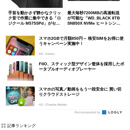
手首を動かさず静かなクリッ
最大毎秒7200MBの高速転送
ク音で作業に集中できる「ロ
が可能な「WD_BLACK 8TB
ジクール M575SPd」がセー
SN850X NVMe ヒートシンク
ルで33％オフの5280円に
付き」が18％オフの17万508
7円に
スマホ2GBで月額850円～ 格安SIMをお得に使
うキャンペーン実施中！
AD（IIJmio）
FIIO、スティック型デザイン筐体を採用したポ
ータブルオーディオプレーヤー
スマホの写真／動画をもう一段安全に 買い切
りクラウドストレージ
AD（ITmedia Mobile）
Recommended by
記事ランキング