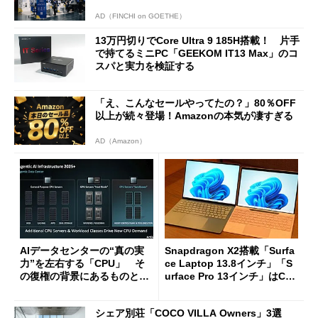
AD（FINCHI on GOETHE）
13万円切りでCore Ultra 9 185H搭載！ 片手
で持てるミニPC「GEEKOM IT13 Max」のコ
スパと実力を検証する
「え、こんなセールやってたの？」80％OFF
以上が続々登場！Amazonの本気が凄すぎる
AD（Amazon）
AIデータセンターの“真の実
Snapdragon X2搭載「Surfa
力”を左右する「CPU」 そ
ce Laptop 13.8インチ」「S
の復権の背景にあるものと
urface Pro 13インチ」はCop
は？
ilot+ PCの“完成形”？ 外観
をじっくりとチェックしてみ
シェア別荘「COCO VILLA Owners」3選
た