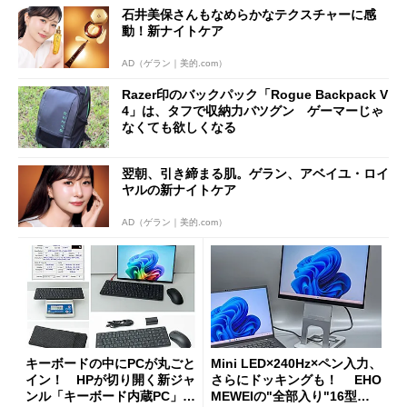
石井美保さんもなめらかなテクスチャーに感
動！新ナイトケア
AD（ゲラン｜美的.com）
Razer印のバックパック「Rogue Backpack V
4」は、タフで収納力バツグン ゲーマーじゃ
なくても欲しくなる
翌朝、引き締まる肌。ゲラン、アベイユ・ロイ
ヤルの新ナイトケア
AD（ゲラン｜美的.com）
キーボードの中にPCが丸ごと
Mini LED×240Hz×ペン入力、
イン！ HPが切り開く新ジャ
さらにドッキングも！ EHO
ンル「キーボード内蔵PC」の
MEWEIの"全部入り"16型モ