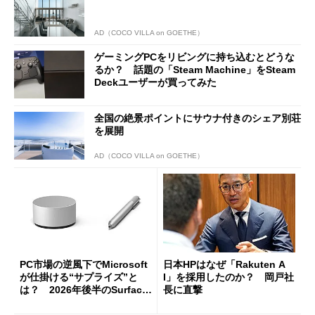
AD（COCO VILLA on GOETHE）
ゲーミングPCをリビングに持ち込むとどうな
るか？ 話題の「Steam Machine」をSteam
Deckユーザーが買ってみた
全国の絶景ポイントにサウナ付きのシェア別荘
を展開
AD（COCO VILLA on GOETHE）
PC市場の逆風下でMicrosoft
日本HPはなぜ「Rakuten A
が仕掛ける“サプライズ”と
I」を採用したのか？ 岡戸社
は？ 2026年後半のSurface
長に直撃
新製品を予想する