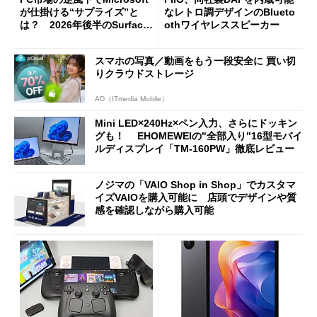
が仕掛ける“サプライズ”と
なレトロ調デザインのBlueto
は？ 2026年後半のSurface
othワイヤレススピーカー
新製品を予想する
スマホの写真／動画をもう一段安全に 買い切
りクラウドストレージ
AD（ITmedia Mobile）
Mini LED×240Hz×ペン入力、さらにドッキン
グも！ EHOMEWEIの"全部入り"16型モバイ
ルディスプレイ「TM-160PW」徹底レビュー
ノジマの「VAIO Shop in Shop」でカスタマ
イズVAIOを購入可能に 店頭でデザインや質
感を確認しながら購入可能