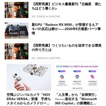
な理由
【西野亮廣】ビジネス書最新刊『北極星 僕た
ちはどう働くか』
AD（FINCHI on GOETHE）
新GPU「Radeon RX 9050」が登場するもア
キバの反応は静か――2026年8月最新パーツ事
情
【西野亮廣】つくりたいものを追求できる環境
の作り方とは
AD（FINCHI on GOETHE）
空飛ぶジンバルカメラ「HOV
「人主導」から「自律実行」
ERAir VERSA」登場 手持ち
へ――進化する「Microsoft
スタイルからカメラドローン
365 Copilot」の新機能とエ