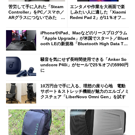
苦労して手に入れた「Steam
エンタメや作業を大画面で楽
Controller」をPC／スマホ／
しみたい人に適した「Xiaomi
ARグラスにつないでみた ゲ
Redmi Pad 2」が11％オフの
ーム体験や実用性は？
2万4980円に
iPhoneやiPad、Macなどのリースプログラム
「Apple Upgrade」が米国でスタート／Bluet
ooth LEの新規格「Bluetooth High Data Thr
oughput」が明...
騒音を気にせず長時間使用できる「Anker So
undcore P40i」がセールで25％オフの5990円
に
10万円台で手に入る、理想の座り心地 電動
サポート＆ストレッチ機能が魅力のエルゴノミ
クスチェア「LiberNovo Omni Gen」を試す