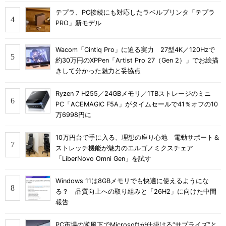
テプラ、PC接続にも対応したラベルプリンタ「テプラ
PRO」新モデル
Wacom「Cintiq Pro」に迫る実力 27型4K／120Hzで
約30万円のXPPen「Artist Pro 27（Gen 2）」でお絵描
きして分かった魅力と妥協点
Ryzen 7 H255／24GBメモリ／1TBストレージのミニ
PC「ACEMAGIC F5A」がタイムセールで41％オフの10
万6998円に
10万円台で手に入る、理想の座り心地 電動サポート＆
ストレッチ機能が魅力のエルゴノミクスチェア
「LiberNovo Omni Gen」を試す
Windows 11は8GBメモリでも快適に使えるようにな
る？ 品質向上への取り組みと「26H2」に向けた中間
報告
PC市場の逆風下でMicrosoftが仕掛ける“サプライズ”と