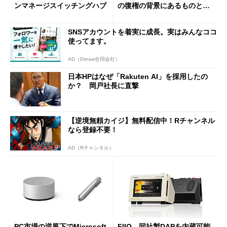
ンマネージスイッチングハブ
の復権の背景にあるものと
は？
SNSアカウントを着実に成長。実はみんなココ
使ってます。
AD（Dreaw合同会社）
日本HPはなぜ「Rakuten AI」を採用したの
か？ 岡戸社長に直撃
【逆境無頼カイジ】無料配信中！Rチャンネル
なら登録不要！
AD（Rチャンネル）
PC市場の逆風下でMicrosoft
FIIO、同社製DAPを内蔵可能