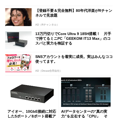
に合体変形
ージェントAIの現在地
【登録不要＆完全無料】80年代洋楽がRチャン
ネルで見放題
AD（Rチャンネル）
13万円切りでCore Ultra 9 185H搭載！ 片手
で持てるミニPC「GEEKOM IT13 Max」のコ
スパと実力を検証する
SNSアカウントを着実に成長。実はみんなココ
使ってます。
AD（Dreaw合同会社）
アイオー、10GbE接続に対応
AIデータセンターの“真の実
した5ポート／8ポート搭載ア
力”を左右する「CPU」 そ