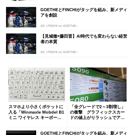
GOETHEとFINCHIがタッグを組み、新メディ
アを創設
AD（FINCHI on GOETHE）
【見城徹×藤田晋】AI時代でも変わらない経営
者の本質
AD（FINCHI on GOETHE）
スマホより小さくポケットに
「全グレードで2～3割増し」
入る「Winmaxle Mobdel B1
の衝撃 グラフィックスカー
ミニ ワイヤレス キーボー
ドの値上がりラッシュでアキ
ド」がセールで10％オフの37
バの購入制限が深刻化
94円に
GOETHEとFINCHIがタッグを組み、新メディ