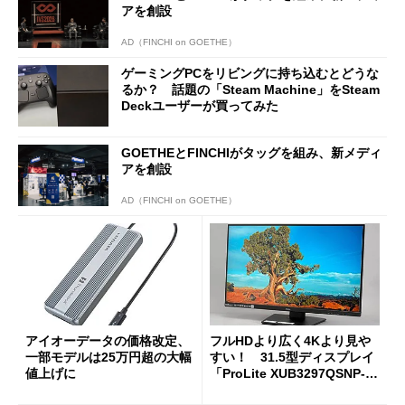
アを創設
AD（FINCHI on GOETHE）
ゲーミングPCをリビングに持ち込むとどうな
るか？ 話題の「Steam Machine」をSteam
Deckユーザーが買ってみた
GOETHEとFINCHIがタッグを組み、新メディ
アを創設
AD（FINCHI on GOETHE）
アイオーデータの価格改定、
フルHDより広く4Kより見や
一部モデルは25万円超の大幅
すい！ 31.5型ディスプレイ
値上げに
「ProLite XUB3297QSNP-B
1J」がテレワークにピッタリ