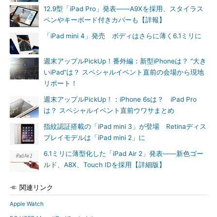
12.9型「iPad Pro」発表――A9Xを採用、スタイラス
ペンやキーボード付きカバーも【詳報】
「iPad mini 4」発売 ボディはさらに薄く6.1ミリに
週末アップルPickUp！番外編：新型iPhoneは？ “大き
いiPad”は？ スペシャルイベント直前の会場から現地
リポート！
週末アップルPickUp！：iPhone 6sは？ iPad Pro
は？ スペシャルイベント直前ウワサまとめ
指紋認証搭載の「iPad mini 3」が登場 Retinaディス
プレイモデルは「iPad mini 2」に
6.1ミリに薄型化した「iPad Air 2」発表――新色ゴー
ルド、A8X、Touch IDを採用【詳細版】
関連リンク
Apple Watch