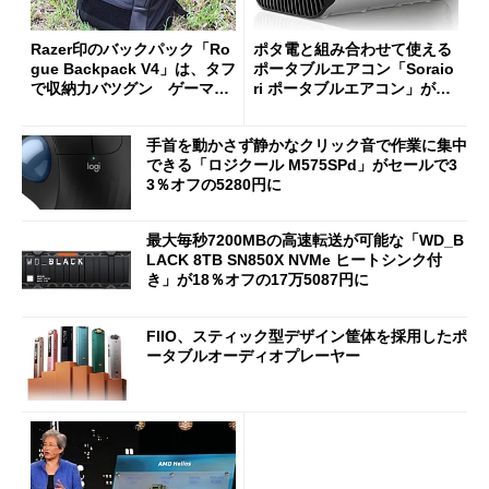
Razer印のバックパック「Ro
ポタ電と組み合わせて使える
gue Backpack V4」は、タフ
ポータブルエアコン「Soraio
で収納力バツグン ゲーマー
ri ポータブルエアコン」がセ
じゃなくても欲しくなる
ールで16％オフの2万9980円
に
手首を動かさず静かなクリック音で作業に集中
できる「ロジクール M575SPd」がセールで3
3％オフの5280円に
最大毎秒7200MBの高速転送が可能な「WD_B
LACK 8TB SN850X NVMe ヒートシンク付
き」が18％オフの17万5087円に
FIIO、スティック型デザイン筐体を採用したポ
ータブルオーディオプレーヤー