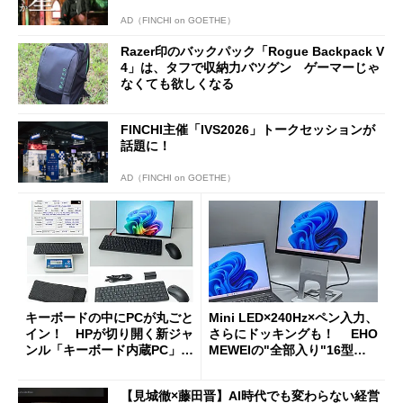
AD（FINCHI on GOETHE）
Razer印のバックパック「Rogue Backpack V
4」は、タフで収納力バツグン ゲーマーじゃ
なくても欲しくなる
FINCHI主催「IVS2026」トークセッションが
話題に！
AD（FINCHI on GOETHE）
キーボードの中にPCが丸ごと
Mini LED×240Hz×ペン入力、
イン！ HPが切り開く新ジャ
さらにドッキングも！ EHO
ンル「キーボード内蔵PC」の
MEWEIの"全部入り"16型モ
使い勝手を徹底検証
バイルディスプレイ「TM-16
0PW」徹底レビュー
【見城徹×藤田晋】AI時代でも変わらない経営