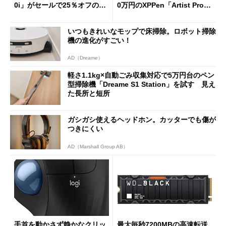
0i」がセールで25％オフの59
0万円のXPPen「Artist Pro 2
90円に
7（Gen 2）」でお絵描きして
分かった魅力と妥協点
いつもきれいなモップで床掃除。ロボット掃除
機の進化がすごい！
AD（Dreame）
軽さ1.1kg×自動ごみ収集対応で5万円台のペン
型掃除機「Dreame S1 Station」を試す 見え
た長所と短所
ガシガシ使えるヘッドホン。カッターでも傷が
つきにくい
AD（Marshall Group AB）
手首を動かさず静かなクリッ
最大毎秒7200MBの高速転送