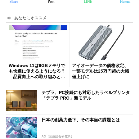
Share
Post
LINE
Hatena
あなたにオススメ
Windows 11は8GBメモリで
アイオーデータの価格改定、
も快適に使えるようになる？
一部モデルは25万円超の大幅
品質向上への取り組みと
値上げに
「26H2」に向けた中間報告
テプラ、PC接続にも対応したラベルプリンタ
「テプラ PRO」新モデル
日本の創薬力低下、その本当の課題とは
AD（三菱総合研究所）