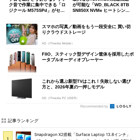
ク音で作業に集中できる「ロ
が可能な「WD_BLACK 8TB
ジクール M575SPd」がセー
SN850X NVMe ヒートシンク
ルで33％オフの5280円に
付き」が18％オフの17万508
7円に
スマホの写真／動画をもう一段安全に 買い切
りクラウドストレージ
AD（ITmedia Mobile）
FIIO、スティック型デザイン筐体を採用したポ
ータブルオーディオプレーヤー
これから選ぶ新型TVはこれ！失敗しない選び
方と、2026年夏の一押しモデル
AD（ITmedia PC USER）
Recommended by
記事ランキング
Snapdragon X2搭載「Surface Laptop 13.8インチ」