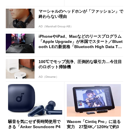
2万4980円に
ノミクスチェア「LiberNovo
Omni Gen」を試す
マーシャルのヘッドホンが「ファッション」で
終わらない理由
AD（Marshall Group AB）
iPhoneやiPad、Macなどのリースプログラム
「Apple Upgrade」が米国でスタート／Bluet
ooth LEの新規格「Bluetooth High Data Thr
oughput」が明...
100℃でモップ洗浄、圧倒的な吸引力…今注目
のロボット掃除機
AD（Dreame）
騒音を気にせず長時間使用で
Wacom「Cintiq Pro」に迫る
きる「Anker Soundcore P4
実力 27型4K／120Hzで約3