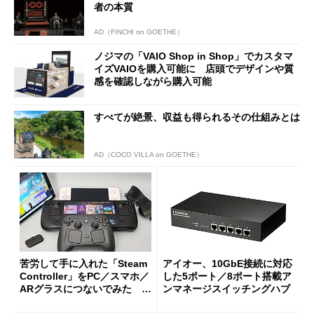
者の本質
AD（FINCHI on GOETHE）
ノジマの「VAIO Shop in Shop」でカスタマ
イズVAIOを購入可能に 店頭でデザインや質
感を確認しながら購入可能
すべてが絶景、収益も得られるその仕組みとは
AD（COCO VILLA on GOETHE）
苦労して手に入れた「Steam
アイオー、10GbE接続に対応
Controller」をPC／スマホ／
した5ポート／8ポート搭載ア
ARグラスにつないでみた ゲ
ンマネージスイッチングハブ
ーム体験や実用性は？