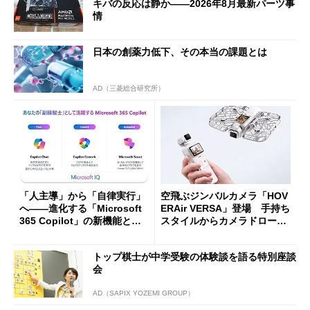
キバの反応は静か――2026年8月最新パーツ事
情
日本の創薬力低下、その本当の課題とは
AD（三菱総合研究所）
「人主導」から「自律実行」
空飛ぶジンバルカメラ「HOV
へ――進化する「Microsoft
ERAir VERSA」登場 手持ち
365 Copilot」の新機能とエ
スタイルからカメラドローン
ージェントAIの現在地
に合体変形
トップ棋士が中学受験の体験談を語る特別座談
会
AD（SAPIX YOZEMI GROUP）