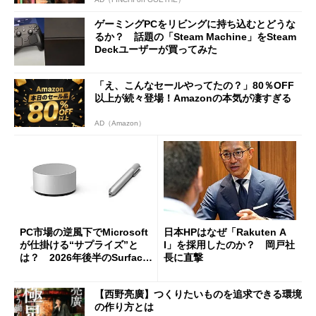
ゲーミングPCをリビングに持ち込むとどうな
るか？ 話題の「Steam Machine」をSteam
Deckユーザーが買ってみた
「え、こんなセールやってたの？」80％OFF
以上が続々登場！Amazonの本気が凄すぎる
AD（Amazon）
PC市場の逆風下でMicrosoft
日本HPはなぜ「Rakuten A
が仕掛ける“サプライズ”と
I」を採用したのか？ 岡戸社
は？ 2026年後半のSurface
長に直撃
新製品を予想する
【西野亮廣】つくりたいものを追求できる環境
の作り方とは