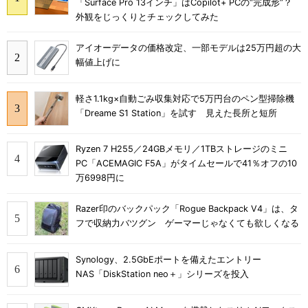
「Surface Pro 13インチ」はCopilot+ PCの“完成形”？
外観をじっくりとチェックしてみた
アイオーデータの価格改定、一部モデルは25万円超の大
幅値上げに
軽さ1.1kg×自動ごみ収集対応で5万円台のペン型掃除機
「Dreame S1 Station」を試す 見えた長所と短所
Ryzen 7 H255／24GBメモリ／1TBストレージのミニ
PC「ACEMAGIC F5A」がタイムセールで41％オフの10
万6998円に
Razer印のバックパック「Rogue Backpack V4」は、タ
フで収納力バツグン ゲーマーじゃなくても欲しくなる
Synology、2.5GbEポートを備えたエントリー
NAS「DiskStation neo＋」シリーズを投入