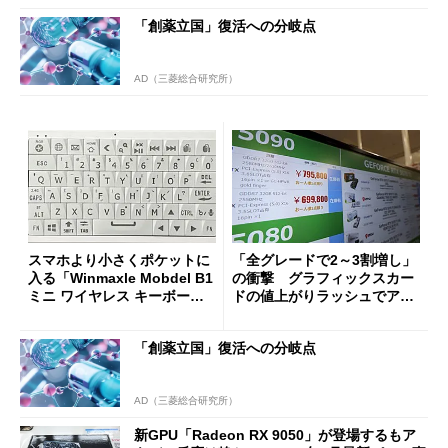
「創薬立国」復活への分岐点
AD（三菱総合研究所）
スマホより小さくポケットに
「全グレードで2～3割増し」
入る「Winmaxle Mobdel B1
の衝撃 グラフィックスカー
ミニ ワイヤレス キーボー
ドの値上がりラッシュでアキ
ド」がセールで10％オフの37
バの購入制限が深刻化
94円に
「創薬立国」復活への分岐点
AD（三菱総合研究所）
新GPU「Radeon RX 9050」が登場するもア