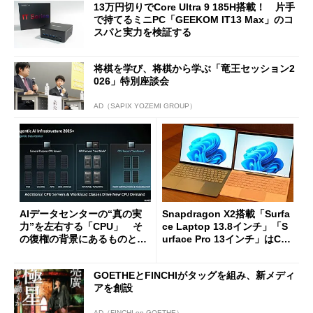
13万円切りでCore Ultra 9 185H搭載！ 片手
で持てるミニPC「GEEKOM IT13 Max」のコ
スパと実力を検証する
将棋を学び、将棋から学ぶ「竜王セッション2
026」特別座談会
AD（SAPIX YOZEMI GROUP）
AIデータセンターの“真の実
Snapdragon X2搭載「Surfa
力”を左右する「CPU」 そ
ce Laptop 13.8インチ」「S
の復権の背景にあるものと
urface Pro 13インチ」はCop
は？
ilot+ PCの“完成形”？ 外観
をじっくりとチェックしてみ
GOETHEとFINCHIがタッグを組み、新メディ
た
アを創設
AD（FINCHI on GOETHE）