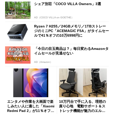
シェア別荘「COCO VILLA Owners」3選
AD（COCO VILLA on GOETHE）
Ryzen 7 H255／24GBメモリ／1TBストレー
ジのミニPC「ACEMAGIC F5A」がタイムセー
ルで41％オフの10万6998円に
「今日の目玉商品は？」毎日変わるAmazonタ
イムセールが見逃せない
AD（Amazon）
エンタメや作業を大画面で楽
10万円台で手に入る、理想の
しみたい人に適した「Xiaomi
座り心地 電動サポート＆ス
Redmi Pad 2」が11％オフの
トレッチ機能が魅力のエルゴ