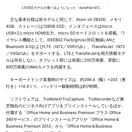
LTE対応モデルが選べるようになった「dynaPad N72」
主な基本仕様は前モデルと同じで、Atom x5-Z8300、メモリ
4GB、ストレージは128GB SSD、インタフェースはmicro
USB×2とmicro HDMI出力、micro SDカードスロットを搭載。ワ
イヤレス機能として、IEEE802.11a/b/g/n/ac対応無線LANと
Bluetooth 4.0およびLTE（N72／VGPのみ）、TransferJet（N72
／VGQのみ）をサポートする。LTEとTransferJetを両方搭載モデ
ルは存在しない。タブレット部には前面に200万画素、背面に
800万画素のWebカメラを内蔵する。
キーボードドック装着時のサイズは、約299.4（幅）×203（奥
行き）×14.9ミリ。バッテリー駆動時間は約7時間。
ソフトウェアは、TruNoteやTruCapture、TruRecorderなど東
芝独自のビジネス向けアプリをプリインストールしているほか、
付属する「Office Home and Business Premium プラス Office
365サービス」のプリインストールアプリが「Office Home＆
Business Premium 2013」から「Office Home＆Business