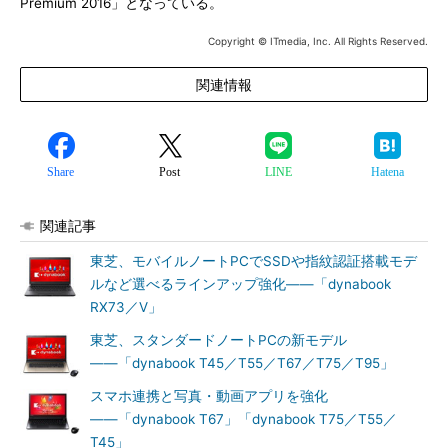
Premium 2016」となっている。
Copyright © ITmedia, Inc. All Rights Reserved.
関連情報
Share
Post
LINE
Hatena
関連記事
東芝、モバイルノートPCでSSDや指紋認証搭載モデ
ルなど選べるラインアップ強化――「dynabook
RX73／V」
東芝、スタンダードノートPCの新モデル
――「dynabook T45／T55／T67／T75／T95」
スマホ連携と写真・動画アプリを強化
――「dynabook T67」「dynabook T75／T55／
T45」