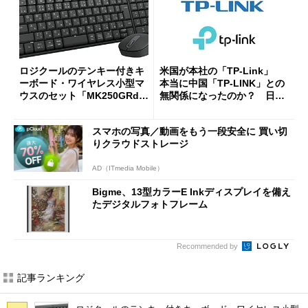
ロジクールのテンキー付きキ
米国が本社の「TP-Link」
ーボード・ワイヤレス小型マ
本当に中国「TP-LINK」との
ウスのセット「MK250GRd」
無関係になったのか？ 日本
がセールで15％オフの2980円
法人に聞く
に
スマホの写真／動画をもう一段安全に 買い切
りクラウドストレージ
AD（ITmedia Mobile）
Bigme、13型カラーE Inkディスプレイを備え
たデジタルフォトフレーム
Recommended by
記事ランキング