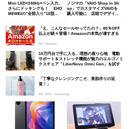
Mini LED×240Hz×ペン入力、
ノジマの「VAIO Shop in Sh
さらにドッキングも！ EHO
op」でカスタマイズVAIOを
MEWEIの"全部入り"16型モ
購入可能に 店頭でデザイン
バイルディスプレイ「TM-16
や質感を確認しながら購入可
0PW」徹底レビュー
能
「え、こんなセールやってたの？」80％OFF
以上が続々登場！Amazonの本気が凄すぎる
AD（Amazon）
10万円台で手に入る、理想の座り心地 電動
サポート＆ストレッチ機能が魅力のエルゴノミ
クスチェア「LiberNovo Omni Gen」を試す
「丁寧なクレンジングこそ、美肌作りの近
道！」
AD（DHC｜CanCam.jp）