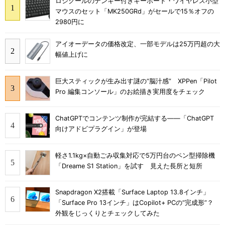
ロジクールのテンキー付きキーボード・ワイヤレス小型
マウスのセット「MK250GRd」がセールで15％オフの
2980円に
アイオーデータの価格改定、一部モデルは25万円超の大
幅値上げに
巨大スティックが生み出す謎の“脳汁感” XPPen「Pilot
Pro 編集コンソール」のお絵描き実用度をチェック
ChatGPTでコンテンツ制作が完結する――「ChatGPT
向けアドビプラグイン」が登場
軽さ1.1kg×自動ごみ収集対応で5万円台のペン型掃除機
「Dreame S1 Station」を試す 見えた長所と短所
Snapdragon X2搭載「Surface Laptop 13.8インチ」
「Surface Pro 13インチ」はCopilot+ PCの“完成形”？
外観をじっくりとチェックしてみた