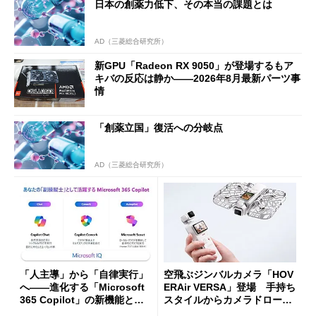
日本の創薬力低下、その本当の課題とは
AD（三菱総合研究所）
新GPU「Radeon RX 9050」が登場するもア
キバの反応は静か――2026年8月最新パーツ事
情
「創薬立国」復活への分岐点
AD（三菱総合研究所）
「人主導」から「自律実行」
空飛ぶジンバルカメラ「HOV
へ――進化する「Microsoft
ERAir VERSA」登場 手持ち
365 Copilot」の新機能とエ
スタイルからカメラドローン
ージェントAIの現在地
に合体変形