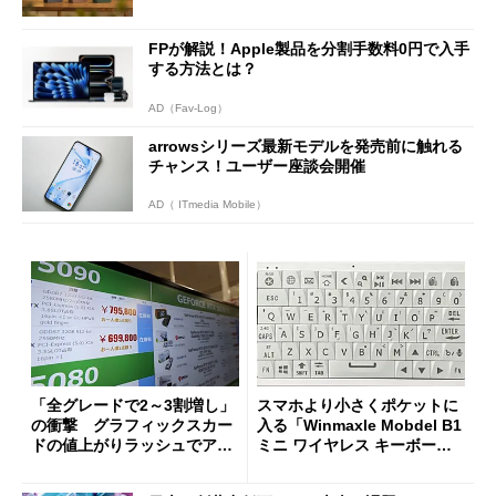
FPが解説！Apple製品を分割手数料0円で入手
する方法とは？
AD（Fav-Log）
arrowsシリーズ最新モデルを発売前に触れる
チャンス！ユーザー座談会開催
AD（ ITmedia Mobile）
「全グレードで2～3割増し」
スマホより小さくポケットに
の衝撃 グラフィックスカー
入る「Winmaxle Mobdel B1
ドの値上がりラッシュでアキ
ミニ ワイヤレス キーボー
バの購入制限が深刻化
ド」がセールで10％オフの37
94円に