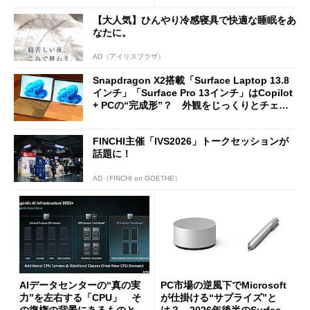
【大人気】ひんやり冷感寝具で快適な睡眠をあ
なたに。
AD（アイリスプラザ）
Snapdragon X2搭載「Surface Laptop 13.8
インチ」「Surface Pro 13インチ」はCopilot
+ PCの“完成形”？ 外観をじっくりとチェッ
クしてみた
FINCHI主催「IVS2026」トークセッションが
話題に！
AD（FINCHI on GOETHE）
AIデータセンターの“真の実
PC市場の逆風下でMicrosoft
力”を左右する「CPU」 そ
が仕掛ける“サプライズ”と