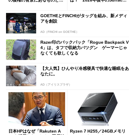
の復権の背景にあるものと
は？ 2026年後半のSurface
は？
新製品を予想する
GOETHEとFINCHIがタッグを組み、新メディ
アを創設
AD（FINCHI on GOETHE）
Razer印のバックパック「Rogue Backpack V
4」は、タフで収納力バツグン ゲーマーじゃ
なくても欲しくなる
【大人気】ひんやり冷感寝具で快適な睡眠をあ
なたに。
AD（アイリスプラザ）
日本HPはなぜ「Rakuten A
Ryzen 7 H255／24GBメモリ