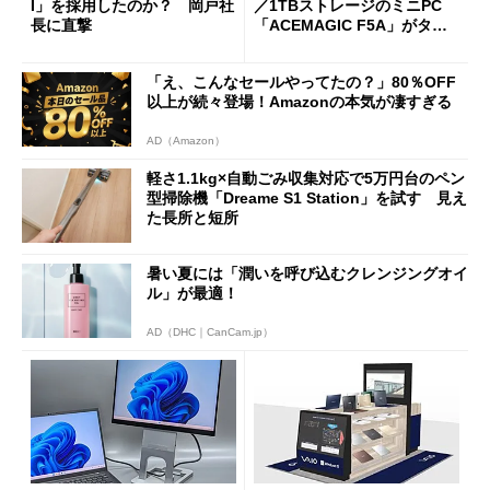
I」を採用したのか？ 岡戸社
／1TBストレージのミニPC
長に直撃
「ACEMAGIC F5A」がタイ
ムセールで41％オフの10万69
98円に
「え、こんなセールやってたの？」80％OFF
以上が続々登場！Amazonの本気が凄すぎる
AD（Amazon）
軽さ1.1kg×自動ごみ収集対応で5万円台のペン
型掃除機「Dreame S1 Station」を試す 見え
た長所と短所
暑い夏には「潤いを呼び込むクレンジングオイ
ル」が最適！
AD（DHC｜CanCam.jp）