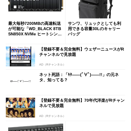
最大毎秒7200MBの高速転送
サンワ、リュックとしても利
が可能な「WD_BLACK 8TB
用できる容量30Lのキャリー
SN850X NVMe ヒートシンク
バッグ
付き」が18％オフの17万508
7円に
【登録不要＆完全無料】ウェザーニュースがR
チャンネルで見放題
AD（Rチャンネル）
ネット死語：「ｷﾀ――(ﾟ∀ﾟ)――!!」の元ネ
タ、知ってる？
【登録不要＆完全無料】70年代洋楽がRチャン
ネルで見放題
AD（Rチャンネル）