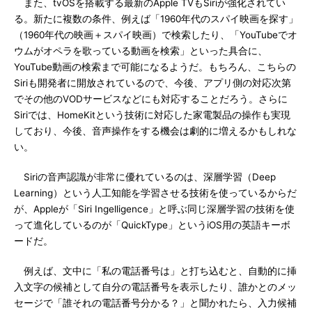
また、tvOSを搭載する最新のApple TVもSiriが強化されてい
る。新たに複数の条件、例えば「1960年代のスパイ映画を探す」
（1960年代の映画＋スパイ映画）で検索したり、「YouTubeでオ
ウムがオペラを歌っている動画を検索」といった具合に、
YouTube動画の検索まで可能になるようだ。もちろん、こちらの
Siriも開発者に開放されているので、今後、アプリ側の対応次第
でその他のVODサービスなどにも対応することだろう。さらに
Siriでは、HomeKitという技術に対応した家電製品の操作も実現
しており、今後、音声操作をする機会は劇的に増えるかもしれな
い。
Siriの音声認識が非常に優れているのは、深層学習（Deep
Learning）という人工知能を学習させる技術を使っているからだ
が、Appleが「Siri Ingelligence」と呼ぶ同じ深層学習の技術を使
って進化しているのが「QuickType」というiOS用の英語キーボ
ードだ。
例えば、文中に「私の電話番号は」と打ち込むと、自動的に挿
入文字の候補として自分の電話番号を表示したり、誰かとのメッ
セージで「誰それの電話番号分かる？」と聞かれたら、入力候補