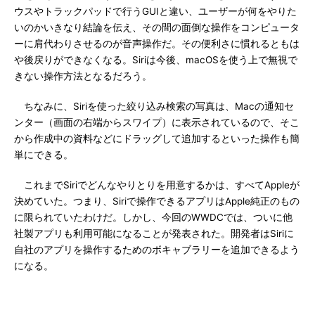
ウスやトラックパッドで行うGUIと違い、ユーザーが何をやりた
いのかいきなり結論を伝え、その間の面倒な操作をコンピュータ
ーに肩代わりさせるのが音声操作だ。その便利さに慣れるともは
や後戻りができなくなる。Siriは今後、macOSを使う上で無視で
きない操作方法となるだろう。
ちなみに、Siriを使った絞り込み検索の写真は、Macの通知セ
ンター（画面の右端からスワイプ）に表示されているので、そこ
から作成中の資料などにドラッグして追加するといった操作も簡
単にできる。
これまでSiriでどんなやりとりを用意するかは、すべてAppleが
決めていた。つまり、Siriで操作できるアプリはApple純正のもの
に限られていたわけだ。しかし、今回のWWDCでは、ついに他
社製アプリも利用可能になることが発表された。開発者はSiriに
自社のアプリを操作するためのボキャブラリーを追加できるよう
になる。