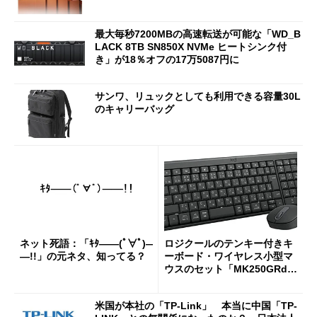
最大毎秒7200MBの高速転送が可能な「WD_B
LACK 8TB SN850X NVMe ヒートシンク付
き」が18％オフの17万5087円に
サンワ、リュックとしても利用できる容量30L
のキャリーバッグ
ネット死語：「ｷﾀ――(ﾟ∀ﾟ)―
ロジクールのテンキー付きキ
―!!」の元ネタ、知ってる？
ーボード・ワイヤレス小型マ
ウスのセット「MK250GRd」
がセールで15％オフの2980円
に
米国が本社の「TP-Link」 本当に中国「TP-