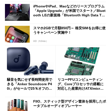
iPhoneやiPad、Macなどのリースプログラム
「Apple Upgrade」が米国でスタート／Bluet
ooth LEの新規格「Bluetooth High Data Thr
oughput」が明...
スマホ2GBで月額850円～ 格安SIMをお得に使
うキャンペーン実施中！
AD（IIJmio）
騒音を気にせず長時間使用で
リコーPFUコンピューティン
きる「Anker Soundcore P4
グ、Coreプロセッサの搭載に
0i」がセールで25％オフの59
対応した産業向けATX/micro
90円に
ATXマザーボード
FIIO、スティック型デザイン筐体を採用したポ
ータブルオーディオプレーヤー