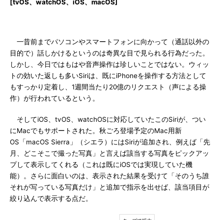
[tvOS、watchOS、iOS、macOS]
一昔前までパソコンやスマートフォンに向かって（通話以外の
目的で）話しかけるというのは奇異な目で見られる行為だった。
しかし、今日ではもはや音声操作は珍しいことではない。ウィッ
トの効いた返しも多いSiriは、既にiPhoneを操作する方法として
もすっかり定着し、1週間当たり20億のリクエスト（声による操
作）が行われているという。
そしてiOS、tvOS、watchOSに対応していたこのSiriが、つい
にMacでもサポートされた。秋ごろ登場予定のMac用新
OS「macOS Sierra」（シエラ）にはSiriが追加され、例えば「先
月、どこそこで撮った写真」と言えば該当する写真をピックアッ
プして表示してくれる（これは既にiOSでは実現していた機
能）。さらに面白いのは、表示された結果を受けて「そのうち誰
それが写っている写真だけ」と追加で指示を出せば、該当項目が
絞り込んで表示する点だ。