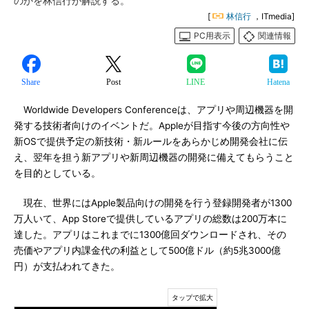
のかを林信行が解説する。
[
林信行
，ITmedia]
PC用表示
関連情報
Share
Post
LINE
Hatena
Worldwide Developers Conferenceは、アプリや周辺機器を開
発する技術者向けのイベントだ。Appleが目指す今後の方向性や
新OSで提供予定の新技術・新ルールをあらかじめ開発会社に伝
え、翌年を担う新アプリや新周辺機器の開発に備えてもらうこと
を目的としている。
現在、世界にはApple製品向けの開発を行う登録開発者が1300
万人いて、App Storeで提供しているアプリの総数は200万本に
達した。アプリはこれまでに1300億回ダウンロードされ、その
売価やアプリ内課金代の利益として500億ドル（約5兆3000億
円）が支払われてきた。