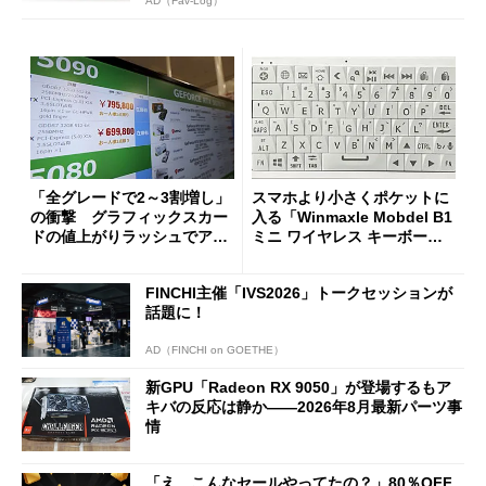
AD（Fav-Log）
「全グレードで2～3割増し」
スマホより小さくポケットに
の衝撃 グラフィックスカー
入る「Winmaxle Mobdel B1
ドの値上がりラッシュでアキ
ミニ ワイヤレス キーボー
バの購入制限が深刻化
ド」がセールで10％オフの37
94円に
FINCHI主催「IVS2026」トークセッションが
話題に！
AD（FINCHI on GOETHE）
新GPU「Radeon RX 9050」が登場するもア
キバの反応は静か――2026年8月最新パーツ事
情
「え、こんなセールやってたの？」80％OFF