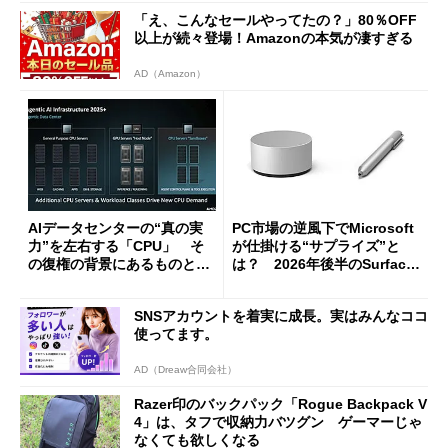
「え、こんなセールやってたの？」80％OFF
以上が続々登場！Amazonの本気が凄すぎる
AD（Amazon）
AIデータセンターの“真の実
PC市場の逆風下でMicrosoft
力”を左右する「CPU」 そ
が仕掛ける“サプライズ”と
の復権の背景にあるものと
は？ 2026年後半のSurface
は？
新製品を予想する
SNSアカウントを着実に成長。実はみんなココ
使ってます。
AD（Dreaw合同会社）
Razer印のバックパック「Rogue Backpack V
4」は、タフで収納力バツグン ゲーマーじゃ
なくても欲しくなる