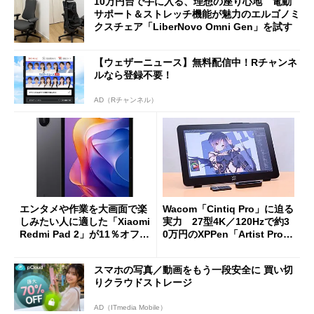
10万円台で手に入る、理想の座り心地 電動
サポート＆ストレッチ機能が魅力のエルゴノミ
クスチェア「LiberNovo Omni Gen」を試す
【ウェザーニュース】無料配信中！Rチャンネ
ルなら登録不要！
AD（Rチャンネル）
エンタメや作業を大画面で楽
Wacom「Cintiq Pro」に迫る
しみたい人に適した「Xiaomi
実力 27型4K／120Hzで約3
Redmi Pad 2」が11％オフの
0万円のXPPen「Artist Pro 2
2万4980円に
7（Gen 2）」でお絵描きして
分かった魅力と妥協点
スマホの写真／動画をもう一段安全に 買い切
りクラウドストレージ
AD（ITmedia Mobile）