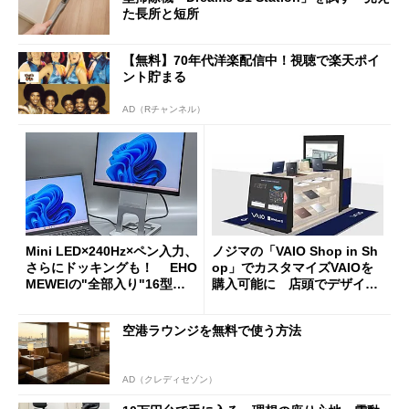
た長所と短所
【無料】70年代洋楽配信中！視聴で楽天ポイ
ント貯まる
AD（Rチャンネル）
Mini LED×240Hz×ペン入力、
ノジマの「VAIO Shop in Sh
さらにドッキングも！ EHO
op」でカスタマイズVAIOを
MEWEIの"全部入り"16型モ
購入可能に 店頭でデザイン
バイルディスプレイ「TM-16
や質感を確認しながら購入可
0PW」徹底レビュー
能
空港ラウンジを無料で使う方法
AD（クレディセゾン）