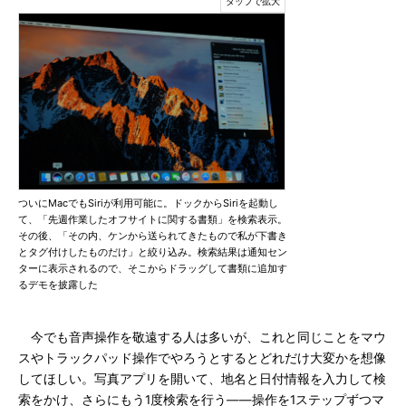
ついにMacでもSiriが利用可能に。ドックからSiriを起動し
て、「先週作業したオフサイトに関する書類」を検索表示。
その後、「その内、ケンから送られてきたもので私が下書き
とタグ付けしたものだけ」と絞り込み。検索結果は通知セン
ターに表示されるので、そこからドラッグして書類に追加す
るデモを披露した
今でも音声操作を敬遠する人は多いが、これと同じことをマウ
スやトラックパッド操作でやろうとするとどれだけ大変かを想像
してほしい。写真アプリを開いて、地名と日付情報を入力して検
索をかけ、さらにもう1度検索を行う――操作を1ステップずつマ