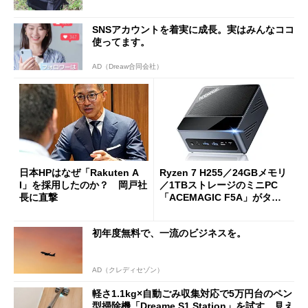
SNSアカウントを着実に成長。実はみんなココ
使ってます。
AD（Dreaw合同会社）
日本HPはなぜ「Rakuten A
Ryzen 7 H255／24GBメモリ
I」を採用したのか？ 岡戸社
／1TBストレージのミニPC
長に直撃
「ACEMAGIC F5A」がタイ
ムセールで41％オフの10万69
98円に
初年度無料で、一流のビジネスを。
AD（クレディセゾン）
軽さ1.1kg×自動ごみ収集対応で5万円台のペン
型掃除機「Dreame S1 Station」を試す 見え