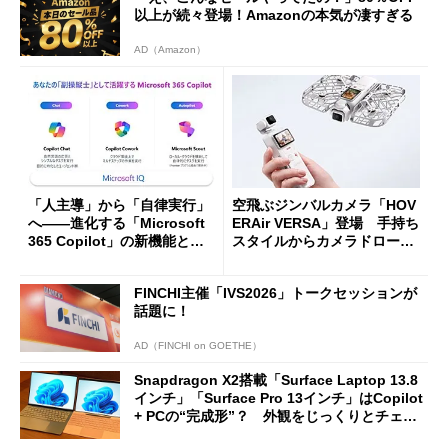
以上が続々登場！Amazonの本気が凄すぎる
AD（Amazon）
「人主導」から「自律実行」
空飛ぶジンバルカメラ「HOV
へ――進化する「Microsoft
ERAir VERSA」登場 手持ち
365 Copilot」の新機能とエ
スタイルからカメラドローン
ージェントAIの現在地
に合体変形
FINCHI主催「IVS2026」トークセッションが
話題に！
AD（FINCHI on GOETHE）
Snapdragon X2搭載「Surface Laptop 13.8
インチ」「Surface Pro 13インチ」はCopilot
+ PCの“完成形”？ 外観をじっくりとチェッ
クしてみた