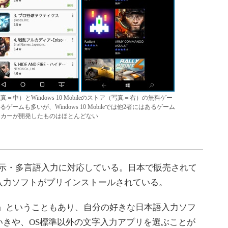
ay（写真＝中）とWindows 10 Mobileのストア（写真＝右）の無料ゲー
るゲームも多いが、Windows 10 Mobileでは他2者にはあるゲーム
ーカーが開発したものはほとんどない
、多言語表示・多言語入力に対応している。日本で販売されて
入力ソフトがプリインストールされている。
indows」ということもあり、自分の好きな日本語入力ソフ
いきや、OS標準以外の文字入力アプリを選ぶことが