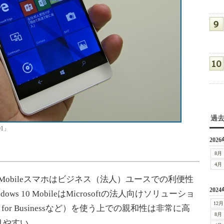
過
1」
2026
8月
4月
0 Mobileスマホはビジネス（法人）ユースでの利便性
2024
 10 MobileはMicrosoftの法人向けソリューショ
12月
Skype for Businessなど）を使う上での親和性は非常に高
8月
りやすい。