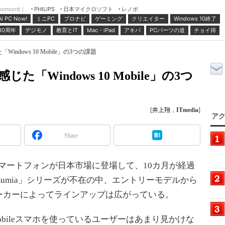
ponsord｜
日本マイクロソフト
レノボ
PHILIPS
ミニPC
プロナビ
ゲーミング
クリエイター
Windows 10終了
AI PC Now!
30周年
デジモノ
教育とIT
Mac・iPad
アキバ
PCパーツの道
チョイ得
Windows 10 Mobile」の3つの課題
じた「Windows 10 Mobile」の3つ
[
井上翔
，
ITmedia
]
アク
Share
載するスマートフォンが日本市場に登場して、10カ月が経過
る「Lumia」シリーズが不在の中、エントリーモデルから
ーカーによってラインアップは広がっている。
 Mobileスマホを使っているユーザーはあまり見かけな