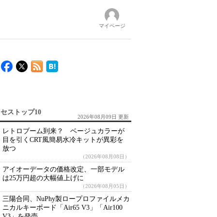
マイページ
セストップ10
2026年08月09日 更新
レトロブーム到来？ ベージュカラーが
目を引くCRT風簡易水冷キットが異彩を
放つ
（2026年08月08日）
アイオーデータの価格改定、一部モデル
は25万円超の大幅値上げに
（2026年08月05日）
三陽合同、NuPhy製ロープロファイルメカ
ニカルキーボード「Air65 V3」「Air100
V3」を発売