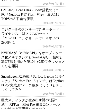
（2026年08月07日）
GMKtec、Core Ultra 7 258V搭載のミニ
PC「NucBox K17 Plus」発表 最大115
TOPSのAI性能を実現
（2026年08月07日）
ロジクールのテンキー付きキーボード・
ワイヤレス小型マウスのセット
「MK250GRd」がセールで15％オフの
2980円に
（2026年08月07日）
NVIDIAが「cuFile API」をオープンソー
ス化／キオクシアとSandiskがQLC技術と
332積層を用いた第10世代3Dフラッシュメ
モリを開発
（2026年08月09日）
Snapdragon X2搭載「Surface Laptop 13.8イ
ンチ」「Surface Pro 13インチ」はCopilot+
PCの“完成形”？ 外観をじっくりとチェ
ックしてみた
（2026年08月06日）
巨大スティックが生み出す謎の“脳汁
感” XPPen「Pilot Pro 編集コンソール」
のお絵描き実用度をチェック