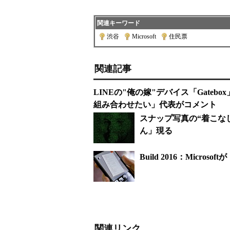
関連キーワード
渋谷
|
Microsoft
|
住民票
関連記事
LINEの"俺の嫁"デバイス「Gateb
組み合わせたい」代表がコメント
スナップ写真の“着こな
ん」現る
Build 2016：Micro
関連リンク