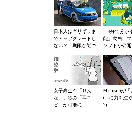
日本人はギリギリま
「3分で分か
でアップグレードし
能」動画、マ
ない？ 期限が近づ
ソフトが公開
くWindows 10の無償
アップグレード、
日...
女子高生AI「りん
Microsoftが
な」、歌の「耳コ
t」に力を注ぐ理
ピ」が可能に
3)