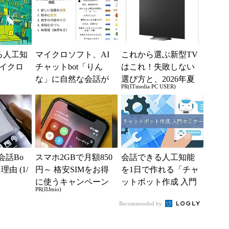
る人工知
マイクロソフト、AI
これから選ぶ新型TV
イクロ
チャットbot「りん
はこれ！失敗しない
な」に自然な会話が
選び方と、2026年夏
PR(ITmedia PC USER)
できる“共感モデ
の一押しモデル
ル”エンジンを実装
「会話Bo
スマホ2GBで月額850
会話できる人工知能
由 (1/
円～ 格安SIMをお得
を1日で作れる「チャ
に使うキャンペーン
ットボット作成 入門
PR(IIJmio)
実施中！
セミナー」 麹町で3
Recommended by
月18日開催