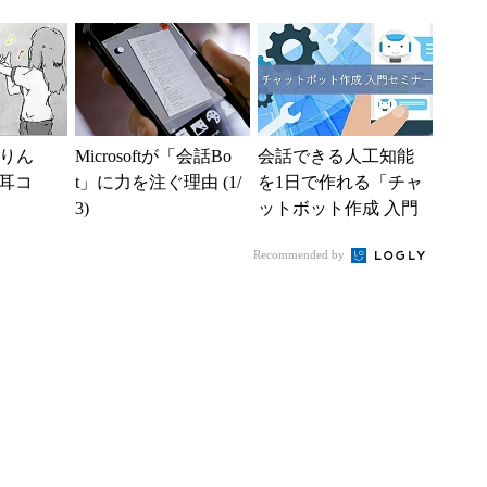
くWindows 10の無償
アップグレード、
日...
「りん
Microsoftが「会話Bo
会話できる人工知能
耳コ
t」に力を注ぐ理由 (1/
を1日で作れる「チャ
3)
ットボット作成 入門
セミナー」 麹町で3
Recommended by
月18日開催