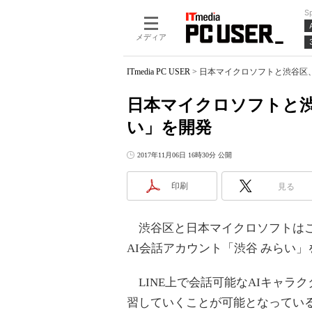
S
メディア
ITmedia PC USER
>
日本マイクロソフトと渋谷区、
日本マイクロソフトと渋
い」を開発
2017年11月06日 16時30分 公開
印刷
見る
渋谷区と日本マイクロソフトはこの
AI会話アカウント「渋谷 みらい
LINE上で会話可能なAIキャラ
習していくことが可能となってい