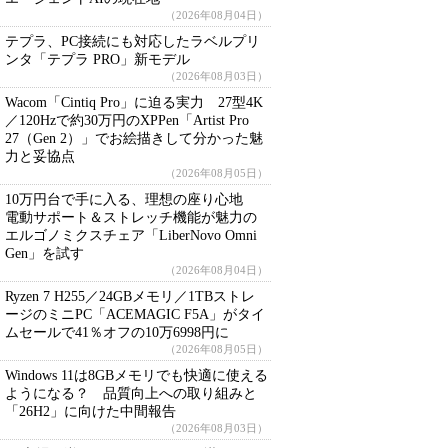
（2026年08月04日）
テプラ、PC接続にも対応したラベルプリ
ンタ「テプラ PRO」新モデル
（2026年08月03日）
Wacom「Cintiq Pro」に迫る実力 27型4K
／120Hzで約30万円のXPPen「Artist Pro
27（Gen 2）」でお絵描きして分かった魅
力と妥協点
（2026年08月05日）
10万円台で手に入る、理想の座り心地
電動サポート＆ストレッチ機能が魅力の
エルゴノミクスチェア「LiberNovo Omni
Gen」を試す
（2026年08月04日）
Ryzen 7 H255／24GBメモリ／1TBストレ
ージのミニPC「ACEMAGIC F5A」がタイ
ムセールで41％オフの10万6998円に
（2026年08月05日）
Windows 11は8GBメモリでも快適に使える
ようになる？ 品質向上への取り組みと
「26H2」に向けた中間報告
（2026年08月03日）