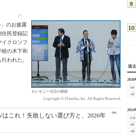
い」のお披露
別住民登録記
マイクロソフ
学校の木下和
も行われた。
過
2026
8月
セレモニー当日の模様
4月
Copyright © ITmedia, Inc. All Rights Reserved.
2024
- PR -
Vはこれ！失敗しない選び方と、2026年
12月
8月
4月