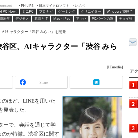
ponsord｜
日本マイクロソフト
レノボ
PHILIPS
ミニPC
プロナビ
ゲーミング
クリエイター
Windows 10終了
AI PC Now!
30周年
デジモノ
教育とIT
Mac・iPad
アキバ
PCパーツの道
チョイ得
AIキャラクター「渋谷 みらい」を開発
谷区、AIキャラクター「渋谷 みら
[
ITmedia
]
アク
Share
ほど、LINEを用いた
」を発表した。
クターで、会話を通じて学
るのが特徴。渋谷区に関す