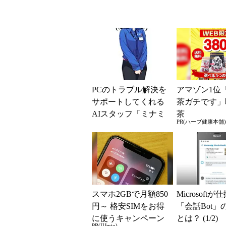
PCのトラブル解決を
アマゾン1位
サポートしてくれる
茶ガチです」
AIスタッフ「ミナミ
茶
PR(ハーブ健康本舗)
ちゃん」
スマホ2GBで月額850
Microsoft
円～ 格安SIMをお得
「会話Bot」
に使うキャンペーン
とは？ (1/2)
PR(IIJmio)