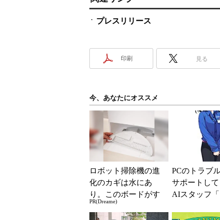
プレスリリース
印刷
見る
今、あなたにオススメ
ロボット掃除機の進
PCのトラブ
化のカギは水にあ
サポートして
り。このボードがす
AIスタッフ
PR(Dreame)
ごい理由
ちゃん」