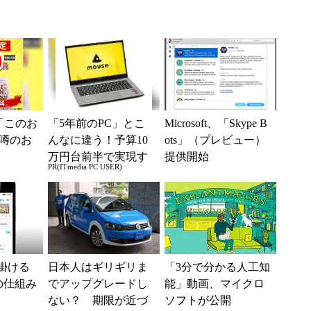
「このお
「5年前のPC」とこ
Microsoft、「Skype B
噂のお
んなに違う！予算10
ots」（プレビュー）
万円台前半で実現す
提供開始
PR(ITmedia PC USER)
る快適PCライフ
が仕掛ける
日本人はギリギリま
「3分で分かる人工知
の仕組み
でアップグレードし
能」動画、マイクロ
ない？ 期限が近づ
ソフトが公開