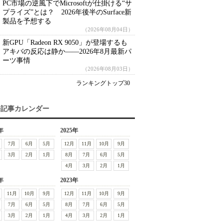
PC市場の逆風下でMicrosoftが仕掛ける“サ
プライズ”とは？ 2026年後半のSurface新
製品を予想する
（2026年08月04日）
新GPU「Radeon RX 9050」が登場するも
アキバの反応は静か――2026年8月最新パ
ーツ事情
（2026年08月03日）
ランキングトップ30
去記事カレンダー
年
2025年
7月
6月
5月
12月
11月
10月
9月
3月
2月
1月
8月
7月
6月
5月
4月
3月
2月
1月
年
2023年
11月
10月
9月
12月
11月
10月
9月
7月
6月
5月
8月
7月
6月
5月
3月
2月
1月
4月
3月
2月
1月