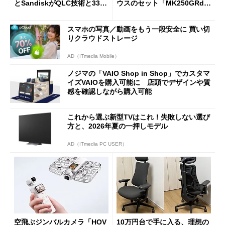
とSandiskがQLC技術と332
ウスのセット「MK250GRd」
積層を用いた第10世代3Dフラ
がセールで15％オフの2980円
ッシュメモリを開発
に
スマホの写真／動画をもう一段安全に 買い切
りクラウドストレージ
AD（ITmedia Mobile）
ノジマの「VAIO Shop in Shop」でカスタマ
イズVAIOを購入可能に 店頭でデザインや質
感を確認しながら購入可能
これから選ぶ新型TVはこれ！失敗しない選び
方と、2026年夏の一押しモデル
AD（ITmedia PC USER）
空飛ぶジンバルカメラ「HOV
10万円台で手に入る、理想の