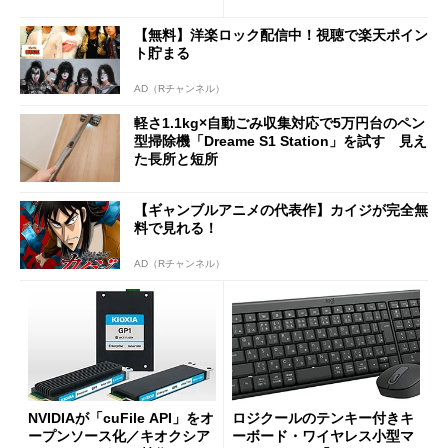
は？
ムセールで41％オフの10万69
98円に
【無料】洋楽ロック配信中！視聴で楽天ポイン
ト貯まる
AD（Rチャンネル）
軽さ1.1kg×自動ごみ収集対応で5万円台のペン
型掃除機「Dreame S1 Station」を試す 見え
た長所と短所
【ギャンブルアニメの代表作】カイジが完全無
料で見れる！
AD（Rチャンネル）
NVIDIAが「cuFile API」をオ
ロジクールのテンキー付きキ
ープンソース化／キオクシア
ーボード・ワイヤレス小型マ