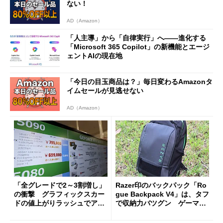
ない！
AD（Amazon）
「人主導」から「自律実行」へ――進化する
「Microsoft 365 Copilot」の新機能とエージ
ェントAIの現在地
「今日の目玉商品は？」毎日変わるAmazonタ
イムセールが見逃せない
AD（Amazon）
「全グレードで2～3割増し」
Razer印のバックパック「Ro
の衝撃 グラフィックスカー
gue Backpack V4」は、タフ
ドの値上がりラッシュでアキ
で収納力バツグン ゲーマー
バの購入制限が深刻化
じゃなくても欲しくなる