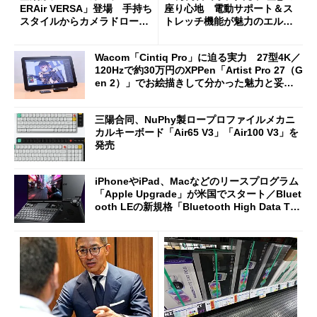
ERAir VERSA」登場 手持ち
座り心地 電動サポート＆ス
スタイルからカメラドローン
トレッチ機能が魅力のエルゴ
に合体変形
ノミクスチェア「LiberNovo
Omni Gen」を試す
Wacom「Cintiq Pro」に迫る実力 27型4K／
120Hzで約30万円のXPPen「Artist Pro 27（G
en 2）」でお絵描きして分かった魅力と妥協
点
三陽合同、NuPhy製ロープロファイルメカニ
カルキーボード「Air65 V3」「Air100 V3」を
発売
iPhoneやiPad、Macなどのリースプログラム
「Apple Upgrade」が米国でスタート／Bluet
ooth LEの新規格「Bluetooth High Data Thr
oughput」が明...