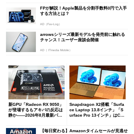
FPが解説！Apple製品を分割手数料0円で入手
する方法とは？
AD（Fav-Log）
arrowsシリーズ最新モデルを発売前に触れる
チャンス！ユーザー座談会開催
AD（ ITmedia Mobile）
新GPU「Radeon RX 9050」
Snapdragon X2搭載「Surfa
が登場するもアキバの反応は
ce Laptop 13.8インチ」「S
静か――2026年8月最新パー
urface Pro 13インチ」はCop
ツ事情
ilot+ PCの“完成形”？ 外観
をじっくりとチェックしてみ
【毎日変わる】Amazonタイムセールが見逃せ
た