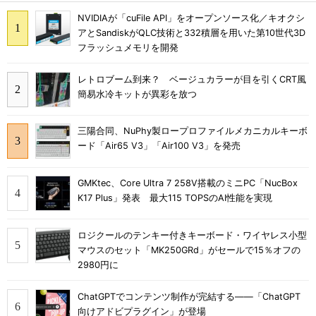
NVIDIAが「cuFile API」をオープンソース化／キオクシ
アとSandiskがQLC技術と332積層を用いた第10世代3D
フラッシュメモリを開発
レトロブーム到来？ ベージュカラーが目を引くCRT風
簡易水冷キットが異彩を放つ
三陽合同、NuPhy製ロープロファイルメカニカルキーボ
ード「Air65 V3」「Air100 V3」を発売
GMKtec、Core Ultra 7 258V搭載のミニPC「NucBox
K17 Plus」発表 最大115 TOPSのAI性能を実現
ロジクールのテンキー付きキーボード・ワイヤレス小型
マウスのセット「MK250GRd」がセールで15％オフの
2980円に
ChatGPTでコンテンツ制作が完結する――「ChatGPT
向けアドビプラグイン」が登場