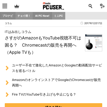
プロナビ
チョイ得！
AI PC Now!
ミニPC
コラム
2017年12月17日
ITはみ出しコラム
さすがのAmazonもYouTube視聴不可は
困る？ Chromecastの販売を再開へ
（Apple TVも）
ユーザー不在で激化したAmazonとGoogleの動画配信サービ
スを巡るバトル
AmazonのオンラインストアでGoogleのChromecastが販売
再開へ
Fire TVのYouTube引き上げも中止になる？