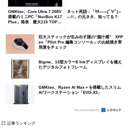
GMKtec、Core Ultra 7 258V
ネット死語：「ｷﾀ――(ﾟ∀ﾟ)―
搭載のミニPC「NucBox K17
―!!」の元ネタ、知ってる？
Plus」発表 最大115 TOPS
のAI性能を実現
巨大スティックが生み出す謎の“脳汁感” XPP
en「Pilot Pro 編集コンソール」のお絵描き実
用度をチェック
Bigme、13型カラーE Inkディスプレイを備え
たデジタルフォトフレーム
GMKtec、Ryzen AI Max＋を搭載したスリム
AIワークステーション「EVO-X3」
Recommended by
記事ランキング