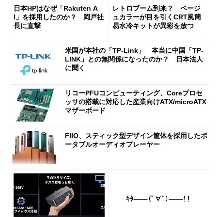
日本HPはなぜ「Rakuten A
レトロブーム到来？ ベージ
I」を採用したのか？ 岡戸社
ュカラーが目を引くCRT風簡
長に直撃
易水冷キットが異彩を放つ
米国が本社の「TP-Link」 本当に中国「TP-
LINK」との無関係になったのか？ 日本法人
に聞く
リコーPFUコンピューティング、Coreプロセ
ッサの搭載に対応した産業向けATX/microATX
マザーボード
FIIO、スティック型デザイン筐体を採用したポ
ータブルオーディオプレーヤー