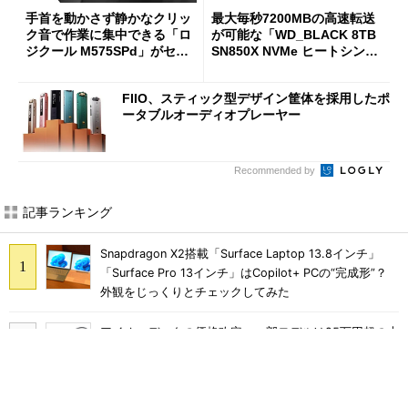
手首を動かさず静かなクリッ
最大毎秒7200MBの高速転送
ク音で作業に集中できる「ロ
が可能な「WD_BLACK 8TB
ジクール M575SPd」がセー
SN850X NVMe ヒートシンク
ルで33％オフの5280円に
付き」が18％オフの17万508
7円に
FIIO、スティック型デザイン筐体を採用したポ
ータブルオーディオプレーヤー
Recommended by
記事ランキング
Snapdragon X2搭載「Surface Laptop 13.8インチ」
「Surface Pro 13インチ」はCopilot+ PCの“完成形”？
外観をじっくりとチェックしてみた
アイオーデータの価格改定、一部モデルは25万円超の大
幅値上げに
軽さ1.1kg×自動ごみ収集対応で5万円台のペン型掃除機