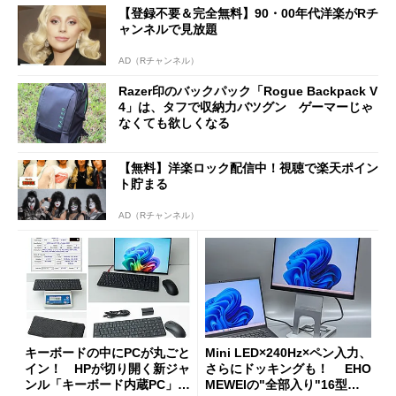
【登録不要＆完全無料】90・00年代洋楽がRチ
ャンネルで見放題
AD（Rチャンネル）
Razer印のバックパック「Rogue Backpack V
4」は、タフで収納力バツグン ゲーマーじゃ
なくても欲しくなる
【無料】洋楽ロック配信中！視聴で楽天ポイン
ト貯まる
AD（Rチャンネル）
キーボードの中にPCが丸ごと
Mini LED×240Hz×ペン入力、
イン！ HPが切り開く新ジャ
さらにドッキングも！ EHO
ンル「キーボード内蔵PC」の
MEWEIの"全部入り"16型モ