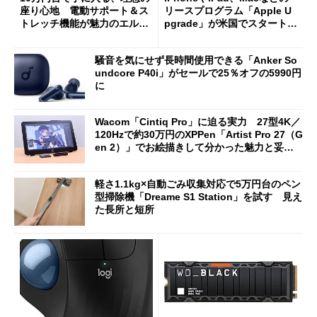
座り心地 電動サポート＆ス
リースプログラム「Apple U
トレッチ機能が魅力のエルゴ
pgrade」が米国でスタート／
ノミクスチェア「LiberNovo
Bluetooth LEの新規格「Blu
Omni Gen」を試す
etooth High Data Throughp
騒音を気にせず長時間使用できる「Anker So
ut」が明...
undcore P40i」がセールで25％オフの5990円
に
Wacom「Cintiq Pro」に迫る実力 27型4K／
120Hzで約30万円のXPPen「Artist Pro 27（G
en 2）」でお絵描きして分かった魅力と妥協
点
軽さ1.1kg×自動ごみ収集対応で5万円台のペン
型掃除機「Dreame S1 Station」を試す 見え
た長所と短所