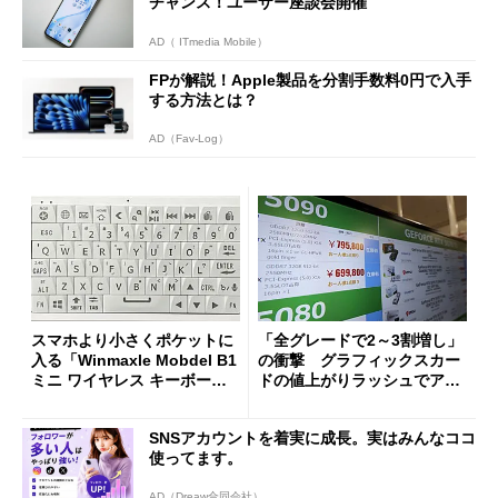
チャンス！ユーザー座談会開催
AD（ ITmedia Mobile）
FPが解説！Apple製品を分割手数料0円で入手
する方法とは？
AD（Fav-Log）
スマホより小さくポケットに
「全グレードで2～3割増し」
入る「Winmaxle Mobdel B1
の衝撃 グラフィックスカー
ミニ ワイヤレス キーボー
ドの値上がりラッシュでアキ
ド」がセールで10％オフの37
バの購入制限が深刻化
94円に
SNSアカウントを着実に成長。実はみんなココ
使ってます。
AD（Dreaw合同会社）