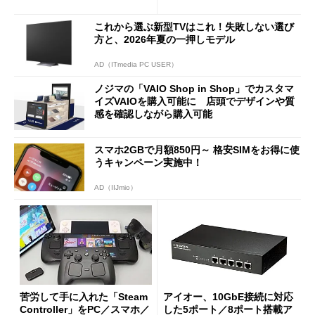
使い勝手を徹底検証
バイルディスプレイ「TM-16
0PW」徹底レビュー
これから選ぶ新型TVはこれ！失敗しない選び
方と、2026年夏の一押しモデル
AD（ITmedia PC USER）
ノジマの「VAIO Shop in Shop」でカスタマ
イズVAIOを購入可能に 店頭でデザインや質
感を確認しながら購入可能
スマホ2GBで月額850円～ 格安SIMをお得に使
うキャンペーン実施中！
AD（IIJmio）
苦労して手に入れた「Steam
アイオー、10GbE接続に対応
Controller」をPC／スマホ／
した5ポート／8ポート搭載ア