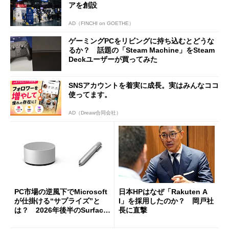
アを創設
AD（FINCHI on GOETHE）
ゲーミングPCをリビングに持ち込むとどうな
るか？ 話題の「Steam Machine」をSteam
Deckユーザーが買ってみた
SNSアカウントを着実に成長。実はみんなココ
使ってます。
AD（Dreaw合同会社）
PC市場の逆風下でMicrosoft
日本HPはなぜ「Rakuten A
が仕掛ける“サプライズ”と
I」を採用したのか？ 岡戸社
は？ 2026年後半のSurface
長に直撃
新製品を予想する