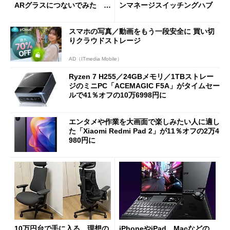
ARグラスにつないでみた ゲ
ンマネージスイッチングハブ
ーム体験や実用性は？
スマホの写真／動画をもう一段安全に 買い切
りクラウドストレージ
AD（ITmedia Mobile）
Ryzen 7 H255／24GBメモリ／1TBストレー
ジのミニPC「ACEMAGIC F5A」がタイムセー
ルで41％オフの10万6998円に
エンタメや作業を大画面で楽しみたい人に適し
た「Xiaomi Redmi Pad 2」が11％オフの2万4
980円に
10万円台で手に入る、理想の
iPhoneやiPad、Macなどの