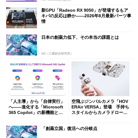
新GPU「Radeon RX 9050」が登場するもア
キバの反応は静か――2026年8月最新パーツ事
情
日本の創薬力低下、その本当の課題とは
AD（三菱総合研究所）
「人主導」から「自律実行」
空飛ぶジンバルカメラ「HOV
へ――進化する「Microsoft
ERAir VERSA」登場 手持ち
365 Copilot」の新機能とエ
スタイルからカメラドローン
ージェントAIの現在地
に合体変形
「創薬立国」復活への分岐点