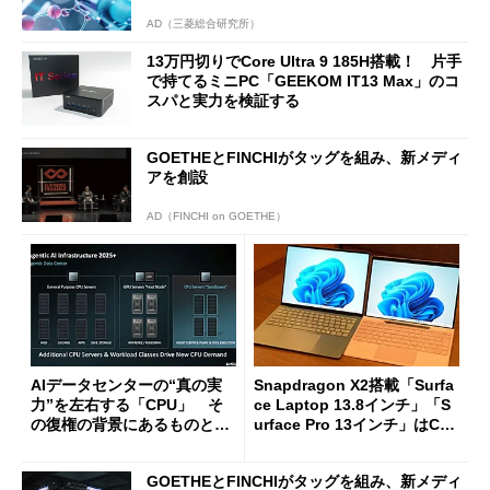
AD（三菱総合研究所）
13万円切りでCore Ultra 9 185H搭載！ 片手
で持てるミニPC「GEEKOM IT13 Max」のコ
スパと実力を検証する
GOETHEとFINCHIがタッグを組み、新メディ
アを創設
AD（FINCHI on GOETHE）
AIデータセンターの“真の実
Snapdragon X2搭載「Surfa
力”を左右する「CPU」 そ
ce Laptop 13.8インチ」「S
の復権の背景にあるものと
urface Pro 13インチ」はCop
は？
ilot+ PCの“完成形”？ 外観
をじっくりとチェックしてみ
GOETHEとFINCHIがタッグを組み、新メディ
た