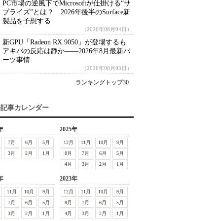
PC市場の逆風下でMicrosoftが仕掛ける“サ
プライズ”とは？ 2026年後半のSurface新
製品を予想する
（2026年08月04日）
新GPU「Radeon RX 9050」が登場するも
アキバの反応は静か――2026年8月最新パ
ーツ事情
（2026年08月03日）
ランキングトップ30
去記事カレンダー
年
2025年
7月
6月
5月
12月
11月
10月
9月
3月
2月
1月
8月
7月
6月
5月
4月
3月
2月
1月
年
2023年
11月
10月
9月
12月
11月
10月
9月
7月
6月
5月
8月
7月
6月
5月
3月
2月
1月
4月
3月
2月
1月