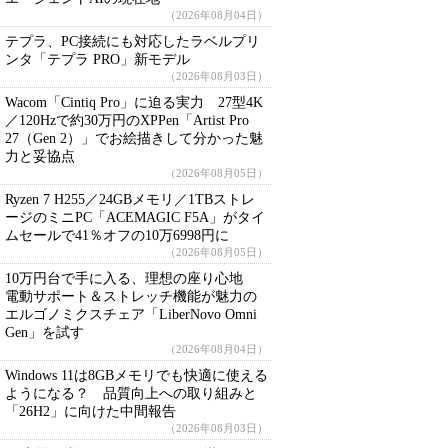
（2026年08月04日）
テプラ、PC接続にも対応したラベルプリ
ンタ「テプラ PRO」新モデル
（2026年08月03日）
Wacom「Cintiq Pro」に迫る実力 27型4K
／120Hzで約30万円のXPPen「Artist Pro
27（Gen 2）」でお絵描きして分かった魅
力と妥協点
（2026年08月05日）
Ryzen 7 H255／24GBメモリ／1TBストレ
ージのミニPC「ACEMAGIC F5A」がタイ
ムセールで41％オフの10万6998円に
（2026年08月05日）
10万円台で手に入る、理想の座り心地
電動サポート＆ストレッチ機能が魅力の
エルゴノミクスチェア「LiberNovo Omni
Gen」を試す
（2026年08月04日）
Windows 11は8GBメモリでも快適に使える
ようになる？ 品質向上への取り組みと
「26H2」に向けた中間報告
（2026年08月03日）