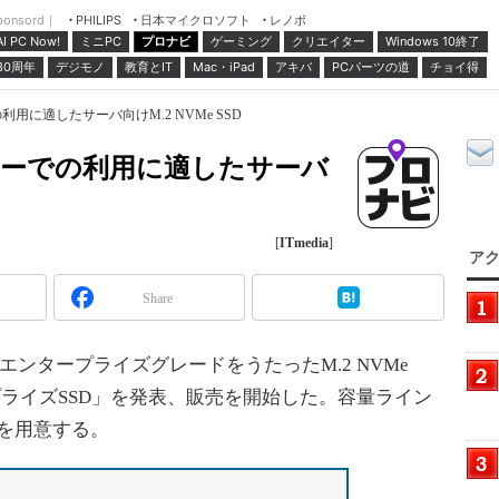
ponsord｜
日本マイクロソフト
レノボ
PHILIPS
ミニPC
プロナビ
ゲーミング
クリエイター
Windows 10終了
AI PC Now!
30周年
デジモノ
教育とIT
Mac・iPad
アキバ
PCパーツの道
チョイ得
の利用に適したサーバ向けM.2 NVMe SSD
センターでの利用に適したサーバ
[
ITmedia
]
アク
Share
月14日、エンタープライズグレードをうたったM.2 NVMe
BエンタープライズSSD」を発表、販売を開始した。容量ライン
プを用意する。