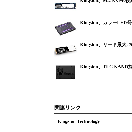
Kingston、M.2 NV
Kingston、カラーLED
Kingston、リード最大
Kingston、TLC NA
関連リンク
Kingston Technology