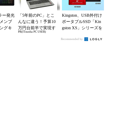
、カラー発光
「5年前のPC」とこ
Kingston、USB外付け
メンブ
んなに違う！予算10
ポータブルSSD「Kin
ングキ
万円台前半で実現す
gston XS」シリーズを
PR(ITmedia PC USER)
2製品
る快適PCライフ
リニューアル
Recommended by