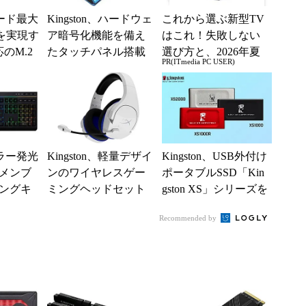
、リード最大
Kingston、ハードウェ
これから選ぶ新型TV
/sを実現す
ア暗号化機能を備え
はこれ！失敗しない
応のM.2
たタッチパネル搭載
選び方と、2026年夏
PR(ITmedia PC USER)
外付けSSD
の一押しモデル
、カラー発光
Kingston、軽量デザイ
Kingston、USB外付け
メンブ
ンのワイヤレスゲー
ポータブルSSD「Kin
ングキ
ミングヘッドセット
gston XS」シリーズを
2製品
リニューアル
Recommended by