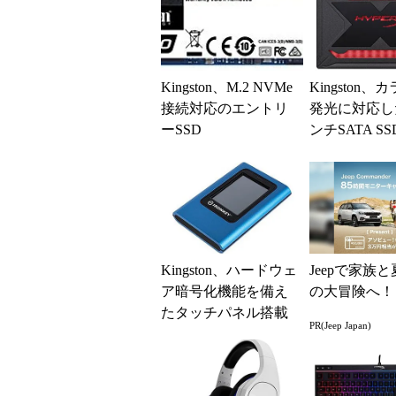
Kingston、M.2 NVMe
Kingston、
接続対応のエントリ
発光に対応した
ーSSD
ンチSATA SS
Y RGB SSD
Kingston、ハードウェ
Jeepで家族
ア暗号化機能を備え
の大冒険へ！
たタッチパネル搭載
PR(Jeep Japan)
外付けSSD