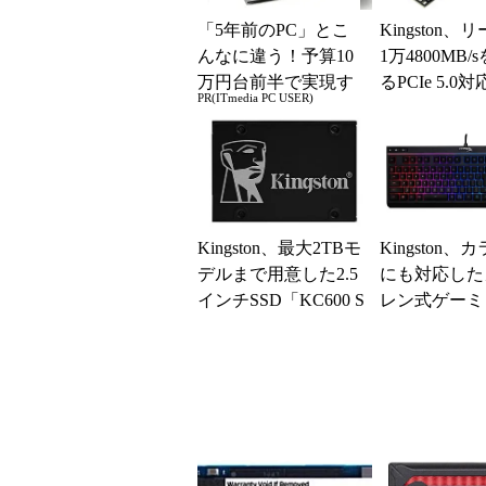
「5年前のPC」とこ
Kingston
んなに違う！予算10
1万4800MB
万円台前半で実現す
るPCIe 5.0対
PR(ITmedia PC USER)
る快適PCライフ
NVMe S...
Kingston、最大2TBモ
Kingston
デルまで用意した2.5
にも対応した
インチSSD「KC600 S
レン式ゲーミ
ATA SSD」新モ...
ーボードなど