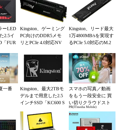
カラーLED
Kingston、ゲーミング
Kingston、リード最大
2.5イ
PC向けのDDR5メモ
1万4800MB/sを実現す
D「FUR
リとPCIe 4.0対応NV
るPCIe 5.0対応のM.2
」
Me SSDを発表
NVMe S...
と夏一番
Kingston、最大2TBモ
スマホの写真／動画
デルまで用意した2.5
をもう一段安全に 買
インチSSD「KC600 S
い切りクラウドスト
PR(ITmedia Mobile)
ATA SSD」新モ...
レージ