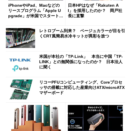
iPhoneやiPad、Macなどの
日本HPはなぜ「Rakuten A
リースプログラム「Apple U
I」を採用したのか？ 岡戸社
pgrade」が米国でスタート／
長に直撃
Bluetooth LEの新規格「Blu
etooth High Data Throughp
レトロブーム到来？ ベージュカラーが目を引
ut」が明...
くCRT風簡易水冷キットが異彩を放つ
米国が本社の「TP-Link」 本当に中国「TP-
LINK」との無関係になったのか？ 日本法人
に聞く
リコーPFUコンピューティング、Coreプロセ
ッサの搭載に対応した産業向けATX/microATX
マザーボード