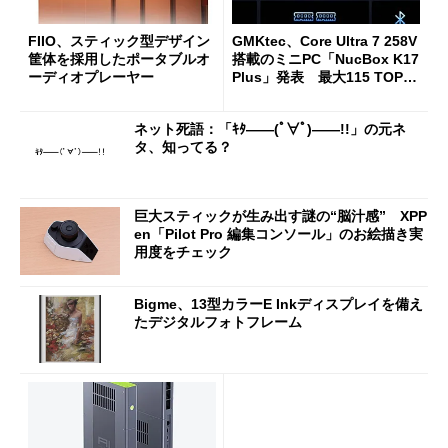
FIIO、スティック型デザイン
GMKtec、Core Ultra 7 258V
筐体を採用したポータブルオ
搭載のミニPC「NucBox K17
ーディオプレーヤー
Plus」発表 最大115 TOPS
のAI性能を実現
ネット死語：「ｷﾀ――(ﾟ∀ﾟ)――!!」の元ネ
タ、知ってる？
巨大スティックが生み出す謎の“脳汁感” XPP
en「Pilot Pro 編集コンソール」のお絵描き実
用度をチェック
Bigme、13型カラーE Inkディスプレイを備え
たデジタルフォトフレーム