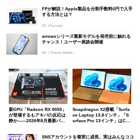
FPが解説！Apple製品を分割手数料0円で入手
する方法とは？
AD（Fav-Log）
arrowsシリーズ最新モデルを発売前に触れる
チャンス！ユーザー座談会開催
AD（ ITmedia Mobile）
新GPU「Radeon RX 9050」
Snapdragon X2搭載「Surfa
が登場するもアキバの反応は
ce Laptop 13.8インチ」「S
静か――2026年8月最新パー
urface Pro 13インチ」はCop
ツ事情
ilot+ PCの“完成形”？ 外観
をじっくりとチェックしてみ
SNSアカウントを着実に成長。実はみんなココ
た