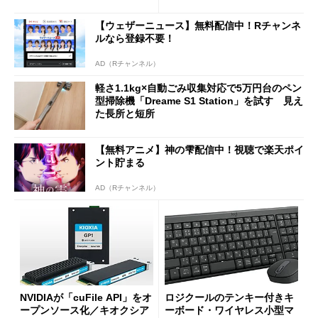
は？
ムセールで41％オフの10万69
98円に
【ウェザーニュース】無料配信中！Rチャンネ
ルなら登録不要！
AD（Rチャンネル）
軽さ1.1kg×自動ごみ収集対応で5万円台のペン
型掃除機「Dreame S1 Station」を試す 見え
た長所と短所
【無料アニメ】神の雫配信中！視聴で楽天ポイ
ント貯まる
AD（Rチャンネル）
NVIDIAが「cuFile API」をオ
ロジクールのテンキー付きキ
ープンソース化／キオクシア
ーボード・ワイヤレス小型マ