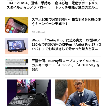
ERAir VERSA」登場 手持ち
座り心地 電動サポート＆ス
スタイルからカメラドローン
トレッチ機能が魅力のエルゴ
に合体変形
ノミクスチェア「LiberNovo
Omni Gen」を試す
スマホ2GBで月額850円～ 格安SIMをお得に使
うキャンペーン実施中！
AD（IIJmio）
Wacom「Cintiq Pro」に迫る実力 27型4K／
120Hzで約30万円のXPPen「Artist Pro 27（G
en 2）」でお絵描きして分かった魅力と妥協
点
三陽合同、NuPhy製ロープロファイルメカニ
カルキーボード「Air65 V3」「Air100 V3」を
発売