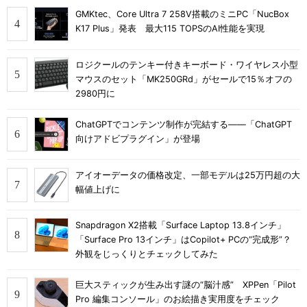
GMKtec、Core Ultra 7 258V搭載のミニPC「NucBox
K17 Plus」発表 最大115 TOPSのAI性能を実現
ロジクールのテンキー付きキーボード・ワイヤレス小型
マウスのセット「MK250GRd」がセールで15％オフの
2980円に
ChatGPTでコンテンツ制作が完結する――「ChatGPT
向けアドビプラグイン」が登場
アイオーデータの価格改定、一部モデルは25万円超の大
幅値上げに
Snapdragon X2搭載「Surface Laptop 13.8インチ」
「Surface Pro 13インチ」はCopilot+ PCの“完成形”？
外観をじっくりとチェックしてみた
巨大スティックが生み出す謎の“脳汁感” XPPen「Pilot
Pro 編集コンソール」のお絵描き実用度をチェック