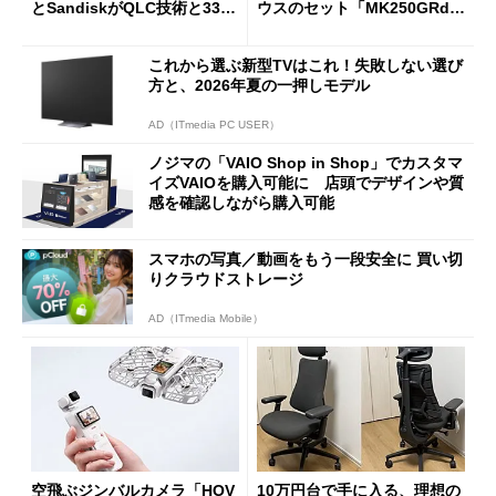
とSandiskがQLC技術と332
ウスのセット「MK250GRd」
積層を用いた第10世代3Dフラ
がセールで15％オフの2980円
ッシュメモリを開発
に
これから選ぶ新型TVはこれ！失敗しない選び
方と、2026年夏の一押しモデル
AD（ITmedia PC USER）
ノジマの「VAIO Shop in Shop」でカスタマ
イズVAIOを購入可能に 店頭でデザインや質
感を確認しながら購入可能
スマホの写真／動画をもう一段安全に 買い切
りクラウドストレージ
AD（ITmedia Mobile）
空飛ぶジンバルカメラ「HOV
10万円台で手に入る、理想の