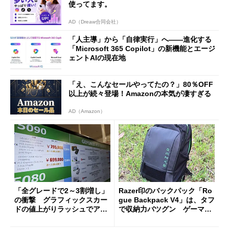
使ってます。
AD（Dreaw合同会社）
「人主導」から「自律実行」へ――進化する
「Microsoft 365 Copilot」の新機能とエージ
ェントAIの現在地
「え、こんなセールやってたの？」80％OFF
以上が続々登場！Amazonの本気が凄すぎる
AD（Amazon）
「全グレードで2～3割増し」
Razer印のバックパック「Ro
の衝撃 グラフィックスカー
gue Backpack V4」は、タフ
ドの値上がりラッシュでアキ
で収納力バツグン ゲーマー
バの購入制限が深刻化
じゃなくても欲しくなる