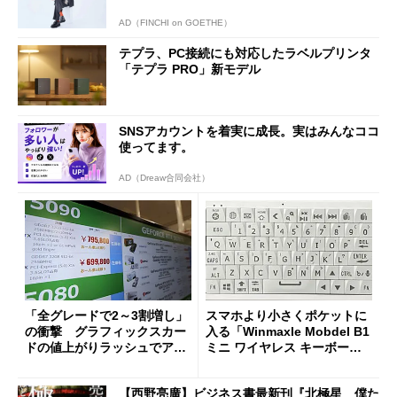
AD（FINCHI on GOETHE）
テプラ、PC接続にも対応したラベルプリンタ
「テプラ PRO」新モデル
SNSアカウントを着実に成長。実はみんなココ
使ってます。
AD（Dreaw合同会社）
「全グレードで2～3割増し」
スマホより小さくポケットに
の衝撃 グラフィックスカー
入る「Winmaxle Mobdel B1
ドの値上がりラッシュでアキ
ミニ ワイヤレス キーボー
バの購入制限が深刻化
ド」がセールで10％オフの37
94円に
【西野亮廣】ビジネス書最新刊『北極星 僕た