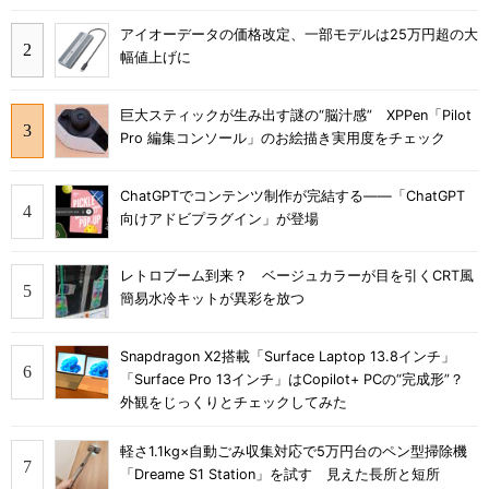
アイオーデータの価格改定、一部モデルは25万円超の大
幅値上げに
巨大スティックが生み出す謎の“脳汁感” XPPen「Pilot
Pro 編集コンソール」のお絵描き実用度をチェック
ChatGPTでコンテンツ制作が完結する――「ChatGPT
向けアドビプラグイン」が登場
レトロブーム到来？ ベージュカラーが目を引くCRT風
簡易水冷キットが異彩を放つ
Snapdragon X2搭載「Surface Laptop 13.8インチ」
「Surface Pro 13インチ」はCopilot+ PCの“完成形”？
外観をじっくりとチェックしてみた
軽さ1.1kg×自動ごみ収集対応で5万円台のペン型掃除機
「Dreame S1 Station」を試す 見えた長所と短所