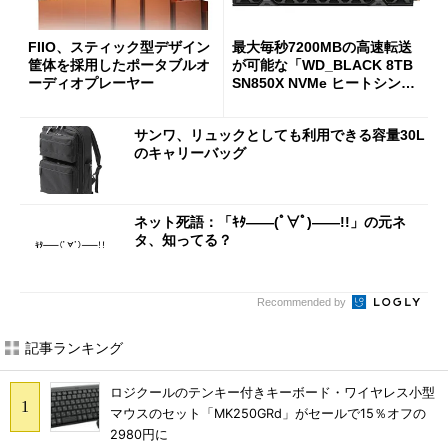
FIIO、スティック型デザイン
最大毎秒7200MBの高速転送
筐体を採用したポータブルオ
が可能な「WD_BLACK 8TB
ーディオプレーヤー
SN850X NVMe ヒートシンク
付き」が18％オフの17万508
7円に
サンワ、リュックとしても利用できる容量30L
のキャリーバッグ
ネット死語：「ｷﾀ――(ﾟ∀ﾟ)――!!」の元ネ
タ、知ってる？
Recommended by
記事ランキング
ロジクールのテンキー付きキーボード・ワイヤレス小型
マウスのセット「MK250GRd」がセールで15％オフの
2980円に