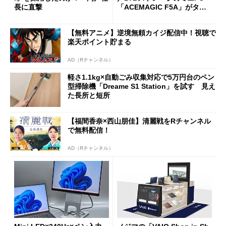
長に直撃
「ACEMAGIC F5A」がタイ
ムセールで41％オフの10万69
98円に
【無料アニメ】逆境無頼カイジ配信中！視聴で
楽天ポイント貯まる
AD（Rチャンネル）
軽さ1.1kg×自動ごみ収集対応で5万円台のペン
型掃除機「Dreame S1 Station」を試す 見え
た長所と短所
【福間香奈×西山朋佳】清麗戦をRチャンネル
で無料配信！
AD（Rチャンネル）