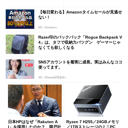
は？
新製品を予想する
【毎日変わる】Amazonタイムセールが見逃せ
ない！
AD（Amazon）
Razer印のバックパック「Rogue Backpack V
4」は、タフで収納力バツグン ゲーマーじゃ
なくても欲しくなる
SNSアカウントを着実に成長。実はみんなココ
使ってます。
AD（Dreaw合同会社）
日本HPはなぜ「Rakuten A
Ryzen 7 H255／24GBメモリ
I」を採用したのか？ 岡戸社
／1TBストレージのミニPC