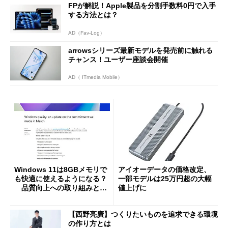
FPが解説！Apple製品を分割手数料0円で入手
する方法とは？
AD（Fav-Log）
arrowsシリーズ最新モデルを発売前に触れる
チャンス！ユーザー座談会開催
AD（ ITmedia Mobile）
Windows 11は8GBメモリで
アイオーデータの価格改定、
も快適に使えるようになる？
一部モデルは25万円超の大幅
品質向上への取り組みと
値上げに
「26H2」に向けた中間報告
【西野亮廣】つくりたいものを追求できる環境
の作り方とは