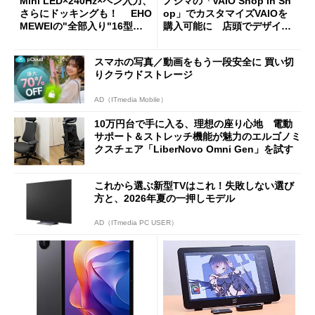
Mini LED×240Hz×ペン入力、
ノジマの「VAIO Shop in Sh
さらにドッキングも！ EHO
op」でカスタマイズVAIOを
MEWEIの"全部入り"16型モ
購入可能に 店頭でデザイン
バイルディスプレイ「TM-16
や質感を確認しながら購入可
0PW」徹底レビュー
能
スマホの写真／動画をもう一段安全に 買い切
りクラウドストレージ
AD（ITmedia Mobile）
10万円台で手に入る、理想の座り心地 電動
サポート＆ストレッチ機能が魅力のエルゴノミ
クスチェア「LiberNovo Omni Gen」を試す
これから選ぶ新型TVはこれ！失敗しない選び
方と、2026年夏の一押しモデル
AD（ITmedia PC USER）