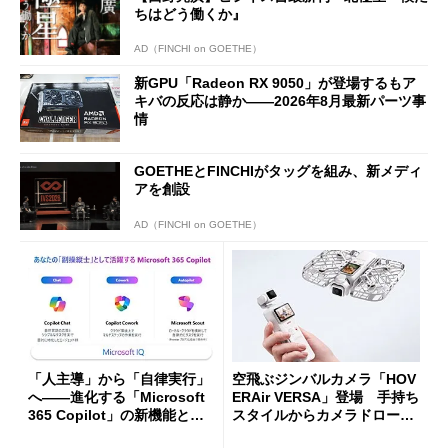
ちはどう働くか』
AD（FINCHI on GOETHE）
新GPU「Radeon RX 9050」が登場するもア
キバの反応は静か――2026年8月最新パーツ事
情
GOETHEとFINCHIがタッグを組み、新メディ
アを創設
AD（FINCHI on GOETHE）
「人主導」から「自律実行」
空飛ぶジンバルカメラ「HOV
へ――進化する「Microsoft
ERAir VERSA」登場 手持ち
365 Copilot」の新機能とエ
スタイルからカメラドローン
ージェントAIの現在地
に合体変形