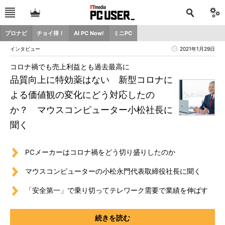
プロナビ
チョイ得！
AI PC Now!
ミニPC
インタビュー
2021年1月29日
コロナ禍でも売上利益とも過去最高に
品質向上に特効薬はない 新型コロナに
よる価値観の変化にどう対応したの
か？ マウスコンピューター小松社長に
聞く
PCメーカーはコロナ禍をどう切り盛りしたのか
マウスコンピューターの小松永門代表取締役社長に聞く
「安全第一」で乗り切ってテレワーク需要で業績を伸ばす
続きを読む