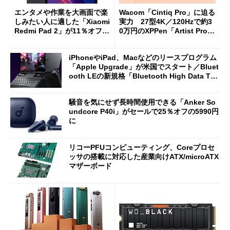
エンタメや作業を大画面で楽
Wacom「Cintiq Pro」に迫る
しみたい人に適した「Xiaomi
実力 27型4K／120Hzで約3
Redmi Pad 2」が11％オフの
0万円のXPPen「Artist Pro 2
2万4980円に
7（Gen 2）」でお絵描きして
分かった魅力と妥協点
iPhoneやiPad、Macなどのリースプログラム
「Apple Upgrade」が米国でスタート／Bluet
ooth LEの新規格「Bluetooth High Data Thr
oughput」が明...
騒音を気にせず長時間使用できる「Anker So
undcore P40i」がセールで25％オフの5990円
に
リコーPFUコンピューティング、Coreプロセ
ッサの搭載に対応した産業向けATX/microATX
マザーボード