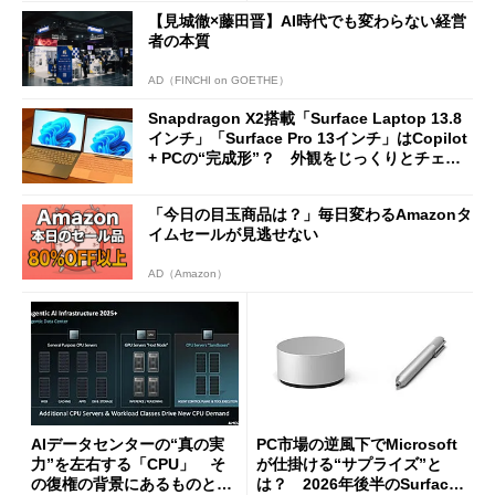
【見城徹×藤田晋】AI時代でも変わらない経営
者の本質
AD（FINCHI on GOETHE）
Snapdragon X2搭載「Surface Laptop 13.8
インチ」「Surface Pro 13インチ」はCopilot
+ PCの“完成形”？ 外観をじっくりとチェッ
クしてみた
「今日の目玉商品は？」毎日変わるAmazonタ
イムセールが見逃せない
AD（Amazon）
AIデータセンターの“真の実
PC市場の逆風下でMicrosoft
力”を左右する「CPU」 そ
が仕掛ける“サプライズ”と
の復権の背景にあるものと
は？ 2026年後半のSurface