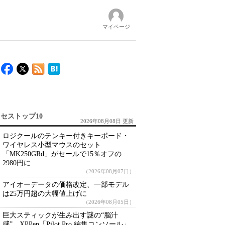
マイページ
セストップ10
2026年08月08日 更新
ロジクールのテンキー付きキーボード・
ワイヤレス小型マウスのセット
「MK250GRd」がセールで15％オフの
2980円に
（2026年08月07日）
アイオーデータの価格改定、一部モデル
は25万円超の大幅値上げに
（2026年08月05日）
巨大スティックが生み出す謎の“脳汁
感” XPPen「Pilot Pro 編集コンソール」