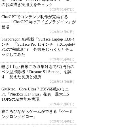
のお絵描き実用度をチェック
（2026年08月07日）
ChatGPTでコンテンツ制作が完結する
――「ChatGPT向けアドビプラグイン」が
登場
（2026年08月07日）
Snapdragon X2搭載「Surface Laptop 13.8イ
ンチ」「Surface Pro 13インチ」はCopilot+
PCの“完成形”？ 外観をじっくりとチェ
ックしてみた
（2026年08月06日）
軽さ1.1kg×自動ごみ収集対応で5万円台の
ペン型掃除機「Dreame S1 Station」を試
す 見えた長所と短所
（2026年08月06日）
GMKtec、Core Ultra 7 258V搭載のミニ
PC「NucBox K17 Plus」発表 最大115
TOPSのAI性能を実現
（2026年08月07日）
寝ころびながらゲームができる「ゲーミ
ングロングピロー」
（2026年08月06日）