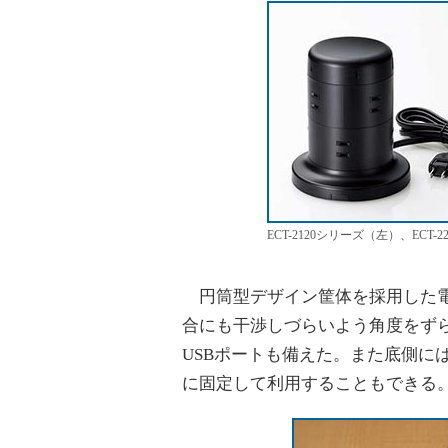
ECT-2120シリーズ（左）、ECT-
円筒型デザイン筐体を採用した電
合にも干渉しづらいよう角度をず
USBポートも備えた。また底側に
に固定して利用することもできる