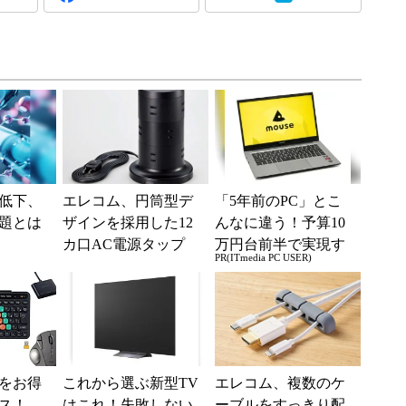
低下、
エレコム、円筒型デ
「5年前のPC」とこ
題とは
ザインを採用した12
んなに違う！予算10
カ口AC電源タップ
万円台前半で実現す
PR(ITmedia PC USER)
る快適PCライフ
をお得
これから選ぶ新型TV
エレコム、複数のケ
ンス！
はこれ！失敗しない
ーブルをすっきり配