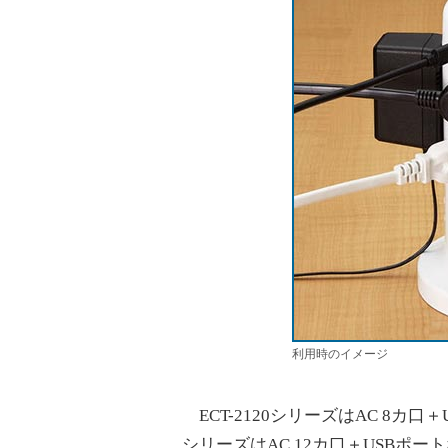
利用時のイメージ
ECT-2120シリーズはAC 8カ口＋US
シリーズはAC 12カ口＋USBポート×5