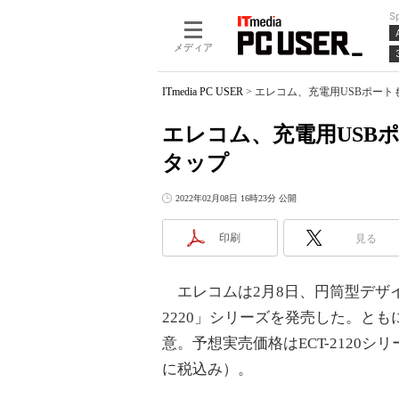
S
メディア
ITmedia PC USER
>
エレコム、充電用USBポー
エレコム、充電用USB
タップ
2022年02月08日 16時23分 公開
印刷
見る
エレコムは2月8日、円筒型デザインを
2220」シリーズを発売した。と
意。予想実売価格はECT-2120シリー
に税込み）。