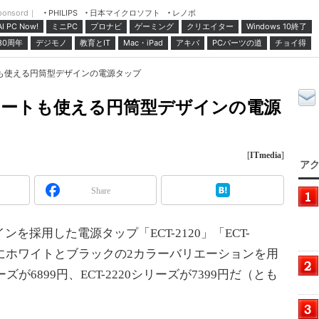
ponsord｜
日本マイクロソフト
レノボ
PHILIPS
ミニPC
プロナビ
ゲーミング
クリエイター
Windows 10終了
AI PC Now!
30周年
デジモノ
教育とIT
Mac・iPad
アキバ
PCパーツの道
チョイ得
トも使える円筒型デザインの電源タップ
ポートも使える円筒型デザインの電源
[
ITmedia
]
アク
Share
採用した電源タップ「ECT-2120」「ECT-
もにホワイトとブラックの2カラーバリエーションを用
ズが6899円、ECT-2220シリーズが7399円だ（とも