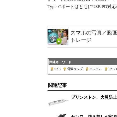
Type-CポートはともにUSB PD対
スマホの写真／動画
トレージ
関連キーワード
USB
|
電源タップ
|
エレコム
|
USB T
関連記事
プリンストン、火災防止
サンワ、抜き差しが容易