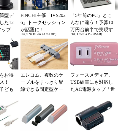
筒型デ
FINCHI主催「IVS202
「5年前のPC」とこ
した12
6」トークセッション
んなに違う！予算10
タップ
が話題に！
万円台前半で実現す
PR(FINCHI on GOETHE)
PR(ITmedia PC USER)
る快適PCライフ
をお得
エレコム、複数のケ
フォースメディア、
ンス！
ーブルをすっきり配
USB給電にも対応し
子ども
線できる固定型ケー
たAC電源タップ「世
ド」も
ブルホルダー
界平和シリーズ」