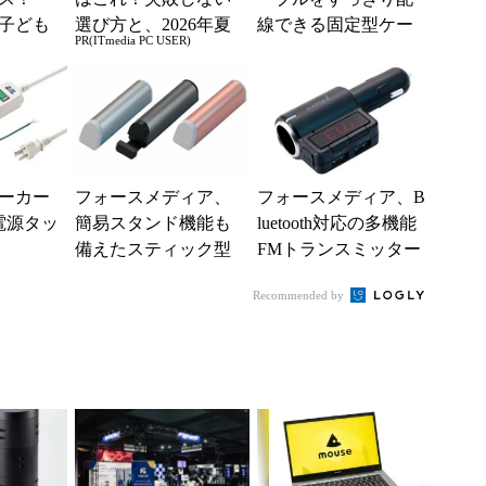
子ども
選び方と、2026年夏
線できる固定型ケー
PR(ITmedia PC USER)
ド」も
の一押しモデル
ブルホルダー
ーカー
フォースメディア、
フォースメディア、B
電源タッ
簡易スタンド機能も
luetooth対応の多機能
備えたスティック型
FMトランスミッター
モバイルバッテリー
Recommended by