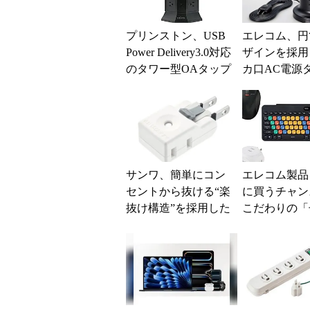
プリンストン、USB
エレコム、円
Power Delivery3.0対応
ザインを採用
のタワー型OAタップ
カ口AC電源
サンワ、簡単にコン
エレコム製品
セントから抜ける“楽
に買うチャ
抜け構造”を採用した
こだわりの「
ACタップ
向けキーボー
出品中