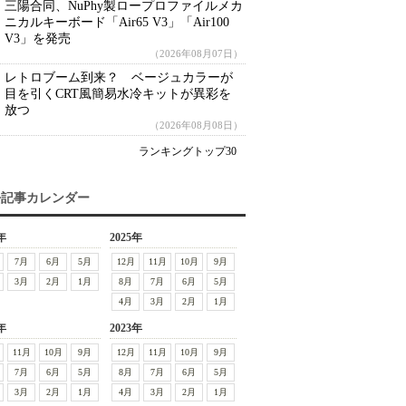
三陽合同、NuPhy製ロープロファイルメカ
ニカルキーボード「Air65 V3」「Air100
V3」を発売
（2026年08月07日）
レトロブーム到来？ ベージュカラーが
目を引くCRT風簡易水冷キットが異彩を
放つ
（2026年08月08日）
ランキングトップ30
去記事カレンダー
年
2025年
7月
6月
5月
12月
11月
10月
9月
3月
2月
1月
8月
7月
6月
5月
4月
3月
2月
1月
年
2023年
11月
10月
9月
12月
11月
10月
9月
7月
6月
5月
8月
7月
6月
5月
3月
2月
1月
4月
3月
2月
1月