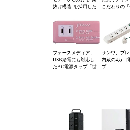
抜け構造”を採用した
こだわりの「
ACタップ
向けキーボー
出品中
フォースメディア、
サンワ、ブレ
USB給電にも対応し
内蔵の4カ口
たAC電源タップ「世
プ
界平和シリーズ」