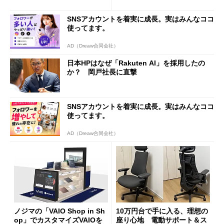
ムセールで41％オフの10万69
見えた長所と短所
98円に
SNSアカウントを着実に成長。実はみんなココ
使ってます。
AD（Dreaw合同会社）
日本HPはなぜ「Rakuten AI」を採用したの
か？ 岡戸社長に直撃
SNSアカウントを着実に成長。実はみんなココ
使ってます。
AD（Dreaw合同会社）
ノジマの「VAIO Shop in Sh
10万円台で手に入る、理想の
op」でカスタマイズVAIOを
座り心地 電動サポート＆ス