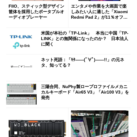
FIIO、スティック型デザイン
エンタメや作業を大画面で楽
筐体を採用したポータブルオ
しみたい人に適した「Xiaomi
ーディオプレーヤー
Redmi Pad 2」が11％オフの
2万4980円に
米国が本社の「TP-Link」 本当に中国「TP-
LINK」との無関係になったのか？ 日本法人
に聞く
ネット死語：「ｷﾀ――(ﾟ∀ﾟ)――!!」の元ネ
タ、知ってる？
三陽合同、NuPhy製ロープロファイルメカニ
カルキーボード「Air65 V3」「Air100 V3」を
発売