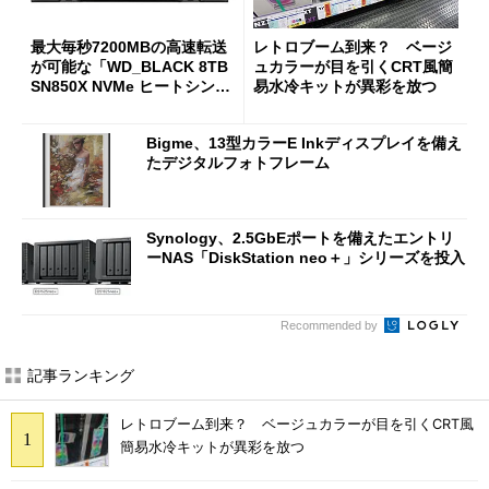
最大毎秒7200MBの高速転送
レトロブーム到来？ ベージ
が可能な「WD_BLACK 8TB
ュカラーが目を引くCRT風簡
SN850X NVMe ヒートシンク
易水冷キットが異彩を放つ
付き」が18％オフの17万508
7円に
Bigme、13型カラーE Inkディスプレイを備え
たデジタルフォトフレーム
Synology、2.5GbEポートを備えたエントリ
ーNAS「DiskStation neo＋」シリーズを投入
Recommended by
記事ランキング
レトロブーム到来？ ベージュカラーが目を引くCRT風
簡易水冷キットが異彩を放つ