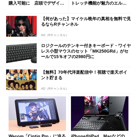
購入可能に 店頭でデザイン
トレッチ機能が魅力のエルゴ
や質感を確認しながら購入可
ノミクスチェア「LiberNovo
能
Omni Gen」を試す
【何があった】マイケル晩年の真相を無料で見
るならRチャンネル
AD（Rチャンネル）
ロジクールのテンキー付きキーボード・ワイヤ
レス小型マウスのセット「MK250GRd」がセ
ールで15％オフの2980円に
【無料】70年代洋楽配信中！視聴で楽天ポイ
ント貯まる
AD（Rチャンネル）
Wacom「Cintiq Pro」に迫る
iPhoneやiPad、Macなどの