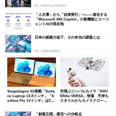
AD（FINCHI on GOETHE）
「人主導」から「自律実行」へ――進化する
「Microsoft 365 Copilot」の新機能とエージ
ェントAIの現在地
日本の創薬力低下、その本当の課題とは
AD（三菱総合研究所）
Snapdragon X2搭載「Surfa
空飛ぶジンバルカメラ「HOV
ce Laptop 13.8インチ」「S
ERAir VERSA」登場 手持ち
urface Pro 13インチ」はCop
スタイルからカメラドローン
ilot+ PCの“完成形”？ 外観
に合体変形
をじっくりとチェックしてみ
「創薬立国」復活への分岐点
た