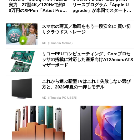
実力 27型4K／120Hzで約3
リースプログラム「Apple U
0万円のXPPen「Artist Pro 2
pgrade」が米国でスタート／
7（Gen 2）」でお絵描きして
Bluetooth LEの新規格「Blu
分かった魅力と妥協点
etooth High Data Throughp
スマホの写真／動画をもう一段安全に 買い切
ut」が明...
りクラウドストレージ
AD（ITmedia Mobile）
リコーPFUコンピューティング、Coreプロセ
ッサの搭載に対応した産業向けATX/microATX
マザーボード
これから選ぶ新型TVはこれ！失敗しない選び
方と、2026年夏の一押しモデル
AD（ITmedia PC USER）