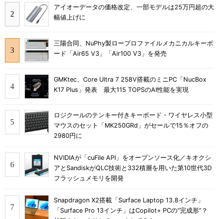
アイオーデータの価格改定、一部モデルは25万円超の大
幅値上げに
三陽合同、NuPhy製ロープロファイルメカニカルキーボ
ード「Air65 V3」「Air100 V3」を発売
GMKtec、Core Ultra 7 258V搭載のミニPC「NucBox
K17 Plus」発表 最大115 TOPSのAI性能を実現
ロジクールのテンキー付きキーボード・ワイヤレス小型
マウスのセット「MK250GRd」がセールで15％オフの
2980円に
NVIDIAが「cuFile API」をオープンソース化／キオクシ
アとSandiskがQLC技術と332積層を用いた第10世代3D
フラッシュメモリを開発
Snapdragon X2搭載「Surface Laptop 13.8インチ」
「Surface Pro 13インチ」はCopilot+ PCの“完成形”？