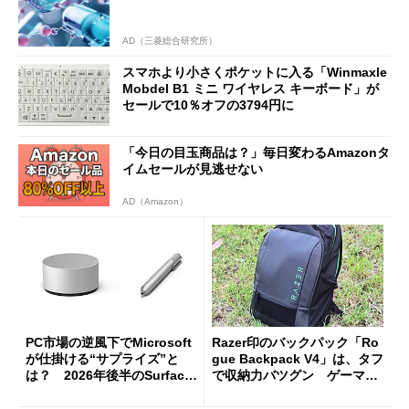
AD（三菱総合研究所）
スマホより小さくポケットに入る「Winmaxle
Mobdel B1 ミニ ワイヤレス キーボード」が
セールで10％オフの3794円に
「今日の目玉商品は？」毎日変わるAmazonタ
イムセールが見逃せない
AD（Amazon）
PC市場の逆風下でMicrosoft
Razer印のバックパック「Ro
が仕掛ける“サプライズ”と
gue Backpack V4」は、タフ
は？ 2026年後半のSurface
で収納力バツグン ゲーマー
新製品を予想する
じゃなくても欲しくなる