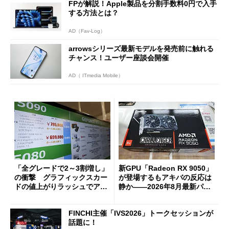
FPが解説！Apple製品を分割手数料0円で入手
する方法とは？
AD（Fav-Log）
arrowsシリーズ最新モデルを発売前に触れる
チャンス！ユーザー座談会開催
AD（ ITmedia Mobile）
「全グレードで2～3割増し」
新GPU「Radeon RX 9050」
の衝撃 グラフィックスカー
が登場するもアキバの反応は
ドの値上がりラッシュでアキ
静か――2026年8月最新パー
バの購入制限が深刻化
ツ事情
FINCHI主催「IVS2026」トークセッションが
話題に！