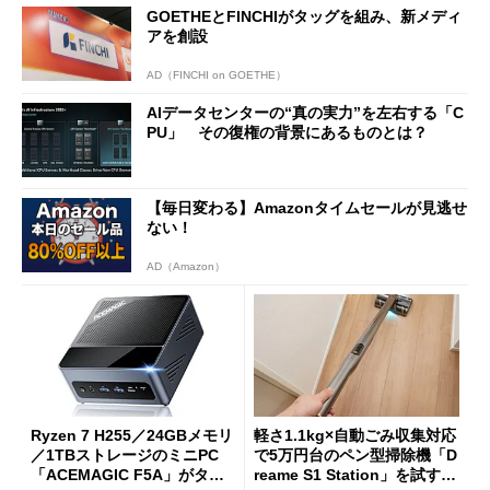
GOETHEとFINCHIがタッグを組み、新メディ
アを創設
AD（FINCHI on GOETHE）
AIデータセンターの“真の実力”を左右する「C
PU」 その復権の背景にあるものとは？
【毎日変わる】Amazonタイムセールが見逃せ
ない！
AD（Amazon）
Ryzen 7 H255／24GBメモリ
軽さ1.1kg×自動ごみ収集対応
／1TBストレージのミニPC
で5万円台のペン型掃除機「D
「ACEMAGIC F5A」がタイ
reame S1 Station」を試す