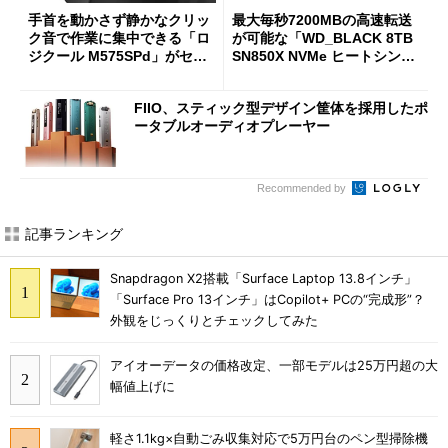
手首を動かさず静かなクリッ
最大毎秒7200MBの高速転送
ク音で作業に集中できる「ロ
が可能な「WD_BLACK 8TB
ジクール M575SPd」がセー
SN850X NVMe ヒートシンク
ルで33％オフの5280円に
付き」が18％オフの17万508
7円に
FIIO、スティック型デザイン筐体を採用したポ
ータブルオーディオプレーヤー
Recommended by
記事ランキング
Snapdragon X2搭載「Surface Laptop 13.8インチ」
「Surface Pro 13インチ」はCopilot+ PCの“完成形”？
外観をじっくりとチェックしてみた
アイオーデータの価格改定、一部モデルは25万円超の大
幅値上げに
軽さ1.1kg×自動ごみ収集対応で5万円台のペン型掃除機