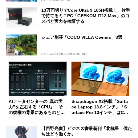
13万円切りでCore Ultra 9 185H搭載！ 片手
で持てるミニPC「GEEKOM IT13 Max」のコ
スパと実力を検証する
シェア別荘「COCO VILLA Owners」3選
AD（COCO VILLA on GOETHE）
AIデータセンターの“真の実
Snapdragon X2搭載「Surfa
力”を左右する「CPU」 そ
ce Laptop 13.8インチ」「S
の復権の背景にあるものと
urface Pro 13インチ」はCop
は？
ilot+ PCの“完成形”？ 外観
をじっくりとチェックしてみ
【西野亮廣】ビジネス書最新刊『北極星 僕た
た
ちはどう働くか』