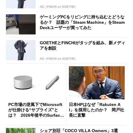
AD（FINCHI on GOETHE）
ゲーミングPCをリビングに持ち込むとどうな
るか？ 話題の「Steam Machine」をSteam
Deckユーザーが買ってみた
GOETHEとFINCHIがタッグを組み、新メディ
アを創設
AD（FINCHI on GOETHE）
PC市場の逆風下でMicrosoft
日本HPはなぜ「Rakuten A
が仕掛ける“サプライズ”と
I」を採用したのか？ 岡戸社
は？ 2026年後半のSurface
長に直撃
新製品を予想する
シェア別荘「COCO VILLA Owners」3選