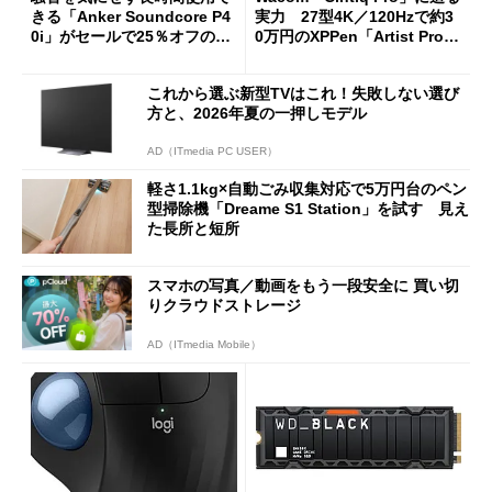
きる「Anker Soundcore P4
実力 27型4K／120Hzで約3
0i」がセールで25％オフの59
0万円のXPPen「Artist Pro 2
90円に
7（Gen 2）」でお絵描きして
分かった魅力と妥協点
これから選ぶ新型TVはこれ！失敗しない選び
方と、2026年夏の一押しモデル
AD（ITmedia PC USER）
軽さ1.1kg×自動ごみ収集対応で5万円台のペン
型掃除機「Dreame S1 Station」を試す 見え
た長所と短所
スマホの写真／動画をもう一段安全に 買い切
りクラウドストレージ
AD（ITmedia Mobile）