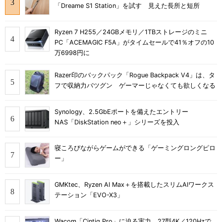
「Dreame S1 Station」を試す 見えた長所と短所
Ryzen 7 H255／24GBメモリ／1TBストレージのミニ
PC「ACEMAGIC F5A」がタイムセールで41％オフの10
万6998円に
Razer印のバックパック「Rogue Backpack V4」は、タ
フで収納力バツグン ゲーマーじゃなくても欲しくなる
Synology、2.5GbEポートを備えたエントリー
NAS「DiskStation neo＋」シリーズを投入
寝ころびながらゲームができる「ゲーミングロングピロ
ー」
GMKtec、Ryzen AI Max＋を搭載したスリムAIワークス
テーション「EVO-X3」
Wacom「Cintiq Pro」に迫る実力 27型4K／120Hzで