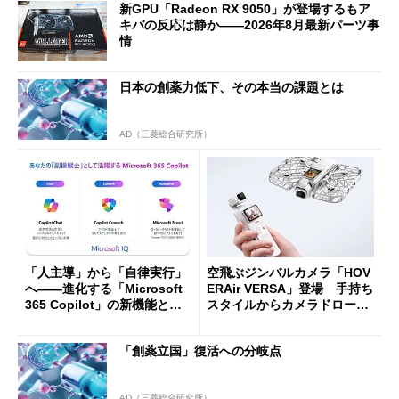
新GPU「Radeon RX 9050」が登場するもア
キバの反応は静か――2026年8月最新パーツ事
情
日本の創薬力低下、その本当の課題とは
AD（三菱総合研究所）
「人主導」から「自律実行」
空飛ぶジンバルカメラ「HOV
へ――進化する「Microsoft
ERAir VERSA」登場 手持ち
365 Copilot」の新機能とエ
スタイルからカメラドローン
ージェントAIの現在地
に合体変形
「創薬立国」復活への分岐点
AD（三菱総合研究所）