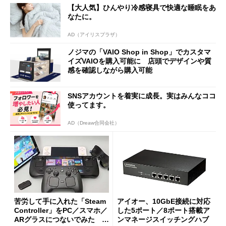
【大人気】ひんやり冷感寝具で快適な睡眠をあ
なたに。
AD（アイリスプラザ）
ノジマの「VAIO Shop in Shop」でカスタマ
イズVAIOを購入可能に 店頭でデザインや質
感を確認しながら購入可能
SNSアカウントを着実に成長。実はみんなココ
使ってます。
AD（Dreaw合同会社）
苦労して手に入れた「Steam
アイオー、10GbE接続に対応
Controller」をPC／スマホ／
した5ポート／8ポート搭載ア
ARグラスにつないでみた ゲ
ンマネージスイッチングハブ