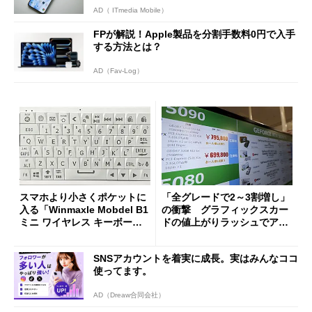
AD（ ITmedia Mobile）
FPが解説！Apple製品を分割手数料0円で入手
する方法とは？
AD（Fav-Log）
スマホより小さくポケットに
「全グレードで2～3割増し」
入る「Winmaxle Mobdel B1
の衝撃 グラフィックスカー
ミニ ワイヤレス キーボー
ドの値上がりラッシュでアキ
ド」がセールで10％オフの37
バの購入制限が深刻化
94円に
SNSアカウントを着実に成長。実はみんなココ
使ってます。
AD（Dreaw合同会社）