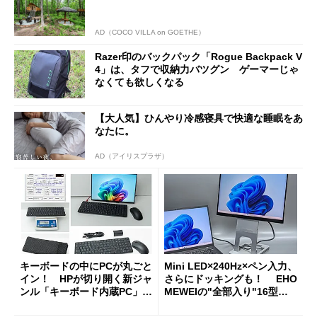
AD（COCO VILLA on GOETHE）
Razer印のバックパック「Rogue Backpack V
4」は、タフで収納力バツグン ゲーマーじゃ
なくても欲しくなる
【大人気】ひんやり冷感寝具で快適な睡眠をあ
なたに。
AD（アイリスプラザ）
キーボードの中にPCが丸ごと
Mini LED×240Hz×ペン入力、
イン！ HPが切り開く新ジャ
さらにドッキングも！ EHO
ンル「キーボード内蔵PC」の
MEWEIの"全部入り"16型モ
使い勝手を徹底検証
バイルディスプレイ「TM-16
0PW」徹底レビュー