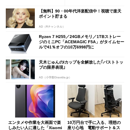
ーム体験や実用性は？
【無料】90・00年代洋楽配信中！視聴で楽天
ポイント貯まる
AD（Rチャンネル）
Ryzen 7 H255／24GBメモリ／1TBストレー
ジのミニPC「ACEMAGIC F5A」がタイムセー
ルで41％オフの10万6998円に
天木じゅんのIカップを全解放した｢バストトッ
プの限界表現｣
AD（小学館Gravidia.jp）
エンタメや作業を大画面で楽
10万円台で手に入る、理想の
しみたい人に適した「Xiaomi
座り心地 電動サポート＆ス