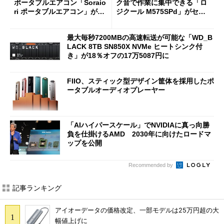
ポータブルエアコン「Soraio
ク音で作業に集中できる「ロ
ri ポータブルエアコン」がセ
ジクール M575SPd」がセー
ールで16％オフの2万9980円
ルで33％オフの5280円に
に
最大毎秒7200MBの高速転送が可能な「WD_B
LACK 8TB SN850X NVMe ヒートシンク付
き」が18％オフの17万5087円に
FIIO、スティック型デザイン筐体を採用したポ
ータブルオーディオプレーヤー
「AIハイパースケール」でNVIDIAに真っ向勝
負を仕掛けるAMD 2030年に向けたロードマ
ップを公開
Recommended by
記事ランキング
アイオーデータの価格改定、一部モデルは25万円超の大
幅値上げに