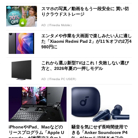
能
スマホの写真／動画をもう一段安全に 買い切
りクラウドストレージ
AD（ITmedia Mobile）
エンタメや作業を大画面で楽しみたい人に適し
た「Xiaomi Redmi Pad 2」が11％オフの2万4
980円に
これから選ぶ新型TVはこれ！失敗しない選び
方と、2026年夏の一押しモデル
AD（ITmedia PC USER）
iPhoneやiPad、Macなどの
騒音を気にせず長時間使用で
リースプログラム「Apple U
きる「Anker Soundcore P4