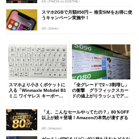
AD（FINCHI on GOETHE）
スマホ2GBで月額850円～ 格安SIMをお得に使
うキャンペーン実施中！
AD（IIJmio）
スマホより小さくポケットに
「全グレードで2～3割増し」
入る「Winmaxle Mobdel B1
の衝撃 グラフィックスカー
ミニ ワイヤレス キーボー
ドの値上がりラッシュでアキ
ド」がセールで10％オフの37
バの購入制限が深刻化
94円に
「え、こんなセールやってたの？」80％OFF
以上が続々登場！Amazonの本気が凄すぎる
AD（Amazon）