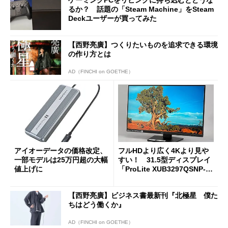
ゲーミングPCをリビングに持ち込むとどうな
るか？ 話題の「Steam Machine」をSteam
Deckユーザーが買ってみた
【西野亮廣】つくりたいものを追求できる環境
の作り方とは
AD（FINCHI on GOETHE）
アイオーデータの価格改定、
フルHDより広く4Kより見や
一部モデルは25万円超の大幅
すい！ 31.5型ディスプレイ
値上げに
「ProLite XUB3297QSNP-B
1J」がテレワークにピッタリ
な理由
【西野亮廣】ビジネス書最新刊『北極星 僕た
ちはどう働くか』
AD（FINCHI on GOETHE）