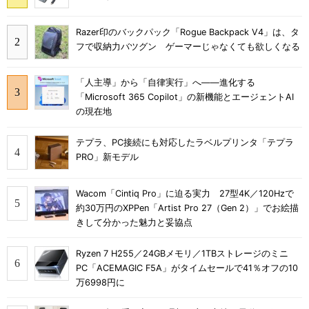
Razer印のバックパック「Rogue Backpack V4」は、タ
フで収納力バツグン ゲーマーじゃなくても欲しくなる
「人主導」から「自律実行」へ――進化する
「Microsoft 365 Copilot」の新機能とエージェントAI
の現在地
テプラ、PC接続にも対応したラベルプリンタ「テプラ
PRO」新モデル
Wacom「Cintiq Pro」に迫る実力 27型4K／120Hzで
約30万円のXPPen「Artist Pro 27（Gen 2）」でお絵描
きして分かった魅力と妥協点
Ryzen 7 H255／24GBメモリ／1TBストレージのミニ
PC「ACEMAGIC F5A」がタイムセールで41％オフの10
万6998円に