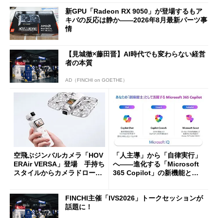
新GPU「Radeon RX 9050」が登場するもア
キバの反応は静か――2026年8月最新パーツ事
情
【見城徹×藤田晋】AI時代でも変わらない経営
者の本質
AD（FINCHI on GOETHE）
空飛ぶジンバルカメラ「HOV
「人主導」から「自律実行」
ERAir VERSA」登場 手持ち
へ――進化する「Microsoft
スタイルからカメラドローン
365 Copilot」の新機能とエ
に合体変形
ージェントAIの現在地
FINCHI主催「IVS2026」トークセッションが
話題に！