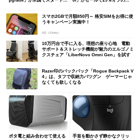
pgrade」が米国でスタート／
0i」がセールで25％オフの59
Bluetooth LEの新規格「Blu
90円に
etooth High Data Throughp
スマホ2GBで月額850円～ 格安SIMをお得に使
ut」が明...
うキャンペーン実施中！
AD（IIJmio）
10万円台で手に入る、理想の座り心地 電動
サポート＆ストレッチ機能が魅力のエルゴノミ
クスチェア「LiberNovo Omni Gen」を試す
Razer印のバックパック「Rogue Backpack V
4」は、タフで収納力バツグン ゲーマーじゃ
なくても欲しくなる
ポタ電と組み合わせて使える
手首を動かさず静かなクリッ