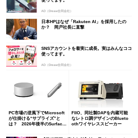
使ってます。
AD（Dreaw合同会社）
日本HPはなぜ「Rakuten AI」を採用したの
か？ 岡戸社長に直撃
SNSアカウントを着実に成長。実はみんなココ
使ってます。
AD（Dreaw合同会社）
PC市場の逆風下でMicrosoft
FIIO、同社製DAPを内蔵可能
が仕掛ける“サプライズ”と
なレトロ調デザインのBlueto
は？ 2026年後半のSurface
othワイヤレススピーカー
新製品を予想する