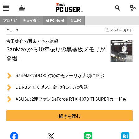
プロナビ
チョイ得！
AI PC Now!
ミニPC
ニュース
2024年5月11日
古田雄介の週末アキバ速報
SanMaxから10年振りの黒基板メモリが
登場！
SanMaxのDDR5対応の黒メモリが店頭に並ぶ
DDR3メモリ以来、約10年ぶりに復活
ASUSの2連ファンGeForce RTX 4070 Ti SUPERカードも
続きを読む