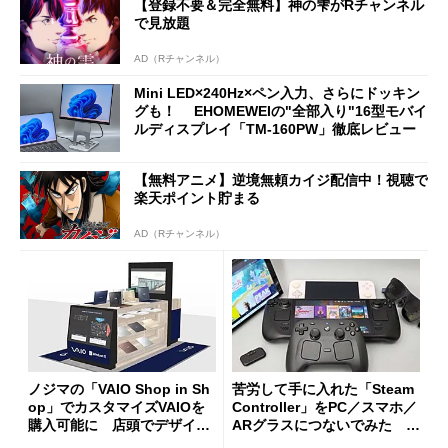
【登録不要＆完全無料】神の雫がRチャンネル
で見放題
AD（Rチャンネル）
Mini LED×240Hz×ペン入力、さらにドッキン
グも！ EHOMEWEIの"全部入り"16型モバイ
ルディスプレイ「TM-160PW」徹底レビュー
【無料アニメ】逆境無頼カイジ配信中！視聴で
楽天ポイント貯まる
AD（Rチャンネル）
ノジマの「VAIO Shop in Sh
苦労して手に入れた「Steam
op」でカスタマイズVAIOを
Controller」をPC／スマホ／
購入可能に 店頭でデザイン
ARグラスにつないでみた ゲ
や質感を確認しながら購入可
ーム体験や実用性は？