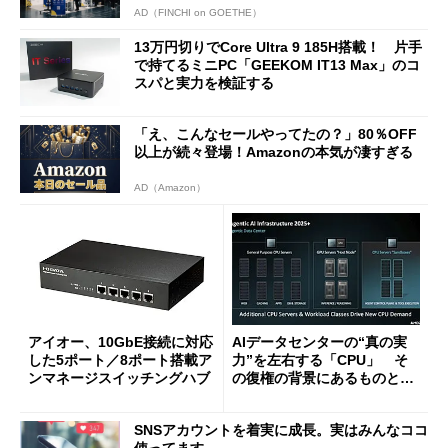
AD（FINCHI on GOETHE）
13万円切りでCore Ultra 9 185H搭載！ 片手
で持てるミニPC「GEEKOM IT13 Max」のコ
スパと実力を検証する
「え、こんなセールやってたの？」80％OFF
以上が続々登場！Amazonの本気が凄すぎる
AD（Amazon）
アイオー、10GbE接続に対応
AIデータセンターの“真の実
した5ポート／8ポート搭載ア
力”を左右する「CPU」 そ
ンマネージスイッチングハブ
の復権の背景にあるものと
は？
SNSアカウントを着実に成長。実はみんなココ