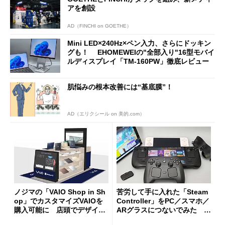
アを創設
AD（FINCHI on GOETHE）
Mini LED×240Hz×ペン入力、さらにドッキン
グも！ EHOMEWEIの"全部入り"16型モバイ
ルディスプレイ「TM-160PW」徹底レビュー
肌悩みの根本改善には“基底膜”！
AD（エリクシール on 美的.com）
ノジマの「VAIO Shop in Sh
苦労して手に入れた「Steam
op」でカスタマイズVAIOを
Controller」をPC／スマホ／
購入可能に 店頭でデザイン
ARグラスにつないでみた ゲ
や質感を確認しながら購入可
ーム体験や実用性は？