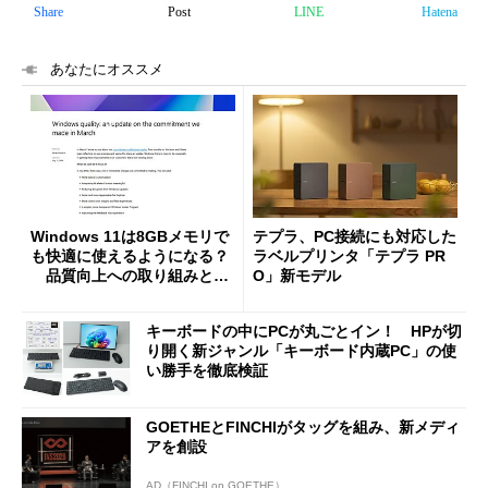
Share
Post
LINE
Hatena
あなたにオススメ
Windows 11は8GBメモリで
テプラ、PC接続にも対応した
も快適に使えるようになる？
ラベルプリンタ「テプラ PR
品質向上への取り組みと
O」新モデル
「26H2」に向けた中間報告
キーボードの中にPCが丸ごとイン！ HPが切
り開く新ジャンル「キーボード内蔵PC」の使
い勝手を徹底検証
GOETHEとFINCHIがタッグを組み、新メディ
アを創設
AD（FINCHI on GOETHE）