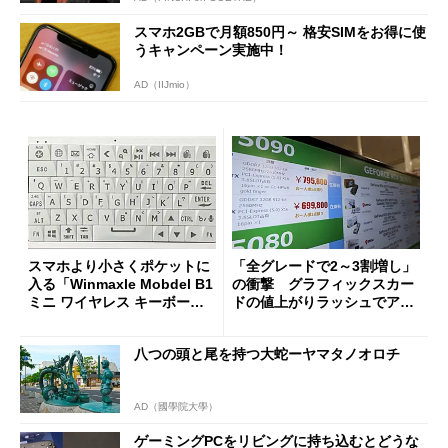
スマホ2GBで月額850円～ 格安SIMをお得に使
うキャンペーン実施中！
AD（IIJmio）
スマホより小さくポケットに
「全グレードで2～3割増し」
入る「Winmaxle Mobdel B1
の衝撃 グラフィックスカー
ミニ ワイヤレス キーボー
ドの値上がりラッシュでアキ
ド」がセールで10％オフの37
バの購入制限が深刻化
94円に
八つの頭と尾を持つ大蛇ーヤマタノオロチ
AD（國學院大學）
ゲーミングPCをリビングに持ち込むとどうな