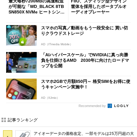
最大毎秒7200MBの高速転送
FIIO、スティック型デザイン
が可能な「WD_BLACK 8TB
筐体を採用したポータブルオ
SN850X NVMe ヒートシンク
ーディオプレーヤー
付き」が18％オフの17万508
7円に
スマホの写真／動画をもう一段安全に 買い切
りクラウドストレージ
AD（ITmedia Mobile）
「AIハイパースケール」でNVIDIAに真っ向勝
負を仕掛けるAMD 2030年に向けたロードマ
ップを公開
スマホ2GBで月額850円～ 格安SIMをお得に使
うキャンペーン実施中！
AD（IIJmio）
Recommended by
記事ランキング
アイオーデータの価格改定、一部モデルは25万円超の大