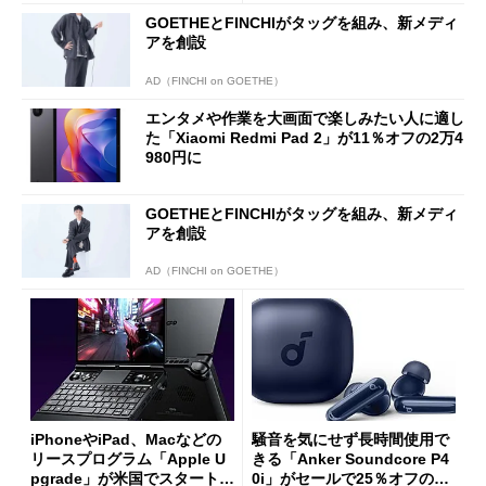
能
GOETHEとFINCHIがタッグを組み、新メディ
アを創設
AD（FINCHI on GOETHE）
エンタメや作業を大画面で楽しみたい人に適し
た「Xiaomi Redmi Pad 2」が11％オフの2万4
980円に
GOETHEとFINCHIがタッグを組み、新メディ
アを創設
AD（FINCHI on GOETHE）
iPhoneやiPad、Macなどの
騒音を気にせず長時間使用で
リースプログラム「Apple U
きる「Anker Soundcore P4
pgrade」が米国でスタート／
0i」がセールで25％オフの59