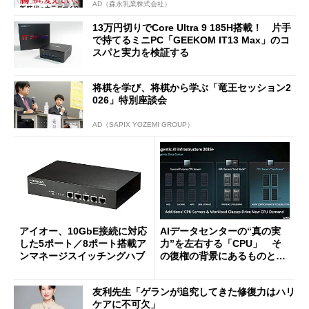
AD（森永乳業株式会社）
13万円切りでCore Ultra 9 185H搭載！ 片手
で持てるミニPC「GEEKOM IT13 Max」のコ
スパと実力を検証する
将棋を学び、将棋から学ぶ「竜王セッション2
026」特別座談会
AD（SAPIX YOZEMI GROUP）
アイオー、10GbE接続に対応
AIデータセンターの“真の実
した5ポート／8ポート搭載ア
力”を左右する「CPU」 そ
ンマネージスイッチングハブ
の復権の背景にあるものと
は？
友利先生「ゲランが追究してきた修復力はハリ
ケアに不可欠」