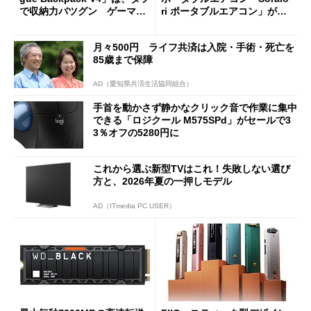
で収納力バツグン ゲーマー
ri ポータブルエアコン」がセ
じゃなくても欲しくなる
ールで16％オフの2万9980円
に
月々500円 ライフ共済は入院・手術・死亡を
85歳まで保障
AD（愛知県共済生活協同組合）
手首を動かさず静かなクリック音で作業に集中
できる「ロジクール M575SPd」がセールで3
3％オフの5280円に
これから選ぶ新型TVはこれ！失敗しない選び
方と、2026年夏の一押しモデル
AD（ITmedia PC USER）