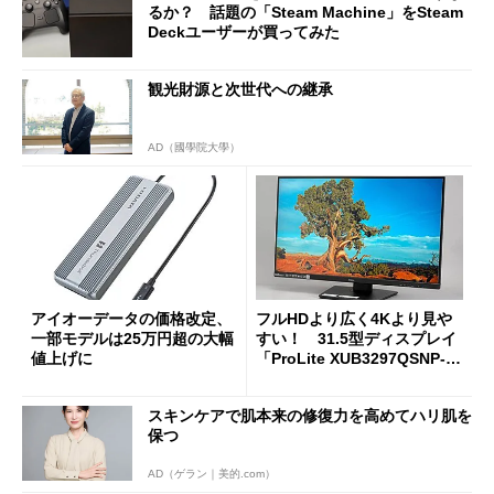
るか？ 話題の「Steam Machine」をSteam
Deckユーザーが買ってみた
観光財源と次世代への継承
AD（國學院大學）
アイオーデータの価格改定、
フルHDより広く4Kより見や
一部モデルは25万円超の大幅
すい！ 31.5型ディスプレイ
値上げに
「ProLite XUB3297QSNP-B
1J」がテレワークにピッタリ
な理由
スキンケアで肌本来の修復力を高めてハリ肌を
保つ
AD（ゲラン｜美的.com）