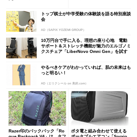
Bluetooth LEの新規格「Blu
90円に
etooth High Data Throughp
トップ棋士が中学受験の体験談を語る特別座談
ut」が明...
会
AD（SAPIX YOZEMI GROUP）
10万円台で手に入る、理想の座り心地 電動
サポート＆ストレッチ機能が魅力のエルゴノミ
クスチェア「LiberNovo Omni Gen」を試す
やるべきケアがわかっていれば、肌の未来はも
っと明るい！
AD（エリクシール on 美的.com）
Razer印のバックパック「Ro
ポタ電と組み合わせて使える
gue Backpack V4」は、タフ
ポータブルエアコン「Soraio