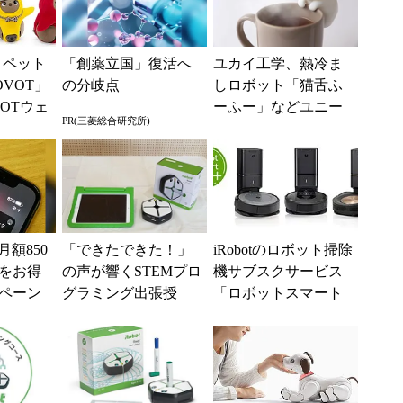
X、ペット
「創薬立国」復活へ
ユカイ工学、熱冷ま
VOT」
の分岐点
しロボット「猫舌ふ
OTウェ
ーふー」などユニー
PR(三菱総合研究所)
新作を
クなプロダクト2製品
を発表
月額850
「できたできた！」
iRobotのロボット掃除
Mをお得
の声が響くSTEMプロ
機サブスクサービス
ペーン
グラミング出張授
「ロボットスマート
業 アイロボットジ
プラン＋」がリニュ
ャパンの場合
ーアル