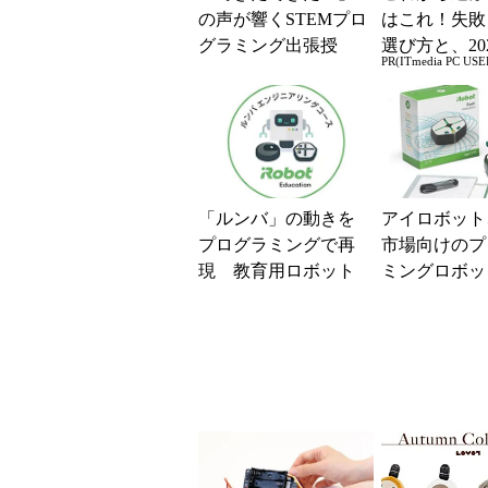
の声が響くSTEMプロ
はこれ！失敗
グラミング出張授
選び方と、20
PR(ITmedia PC USE
業 アイロボットジ
の一押しモデ
ャパンの場合
「ルンバ」の動きを
アイロボット
プログラミングで再
市場向けのプ
現 教育用ロボット
ミングロボッ
「Root」に新カリキ
t」 小学校
ュラム
償配布も