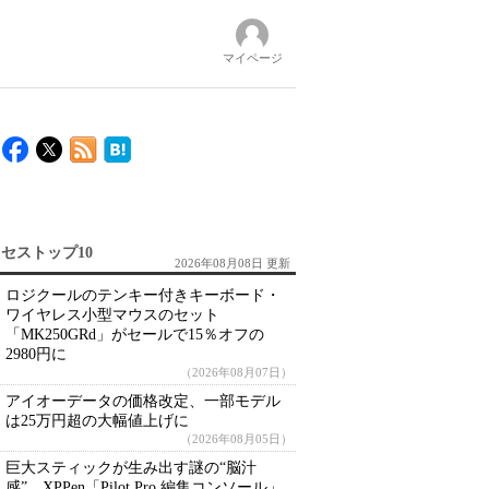
マイページ
セストップ10
2026年08月08日 更新
ロジクールのテンキー付きキーボード・
ワイヤレス小型マウスのセット
「MK250GRd」がセールで15％オフの
2980円に
（2026年08月07日）
アイオーデータの価格改定、一部モデル
は25万円超の大幅値上げに
（2026年08月05日）
巨大スティックが生み出す謎の“脳汁
感” XPPen「Pilot Pro 編集コンソール」