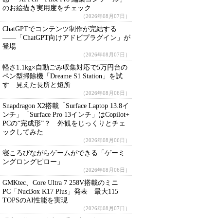
のお絵描き実用度をチェック
（2026年08月07日）
ChatGPTでコンテンツ制作が完結する
――「ChatGPT向けアドビプラグイン」が
登場
（2026年08月07日）
軽さ1.1kg×自動ごみ収集対応で5万円台の
ペン型掃除機「Dreame S1 Station」を試
す 見えた長所と短所
（2026年08月06日）
Snapdragon X2搭載「Surface Laptop 13.8イ
ンチ」「Surface Pro 13インチ」はCopilot+
PCの“完成形”？ 外観をじっくりとチェ
ックしてみた
（2026年08月06日）
寝ころびながらゲームができる「ゲーミ
ングロングピロー」
（2026年08月06日）
GMKtec、Core Ultra 7 258V搭載のミニ
PC「NucBox K17 Plus」発表 最大115
TOPSのAI性能を実現
（2026年08月07日）