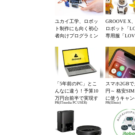
ユカイ工学、ロボッ
GROOVE 
ト制作にも向く初心
ロボット「LO
者向けプログラミン
専用服「LOV
グキット「メイカー
ア」内に秋の
ボード」
追加
「5年前のPC」とこ
スマホ2GBで
んなに違う！予算10
円～ 格安SI
万円台前半で実現す
に使うキャン
PR(ITmedia PC USER)
PR(IIJmio)
る快適PCライフ
実施中！