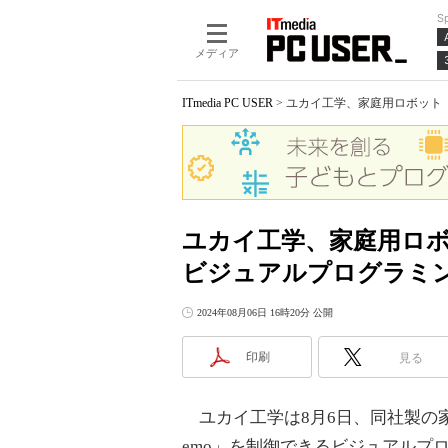
S
メディア
ITmedia PC USER
>
ユカイ工学、家庭用ロボット「
ユカイ工学、家庭用ロボッ
ビジュアルプログラミ
2024年08月06日 16時20分 公開
印刷
見る
ユカイ工学は8月6日、同社製の家
emo」を制御できるビジュアルプ