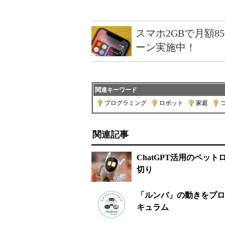
スマホ2GBで月額8
ーン実施中！
関連キーワード
プログラミング
|
ロボット
|
家庭
|
関連記事
ChatGPT活用のペットロ
切り
「ルンバ」の動きをプロ
キュラム