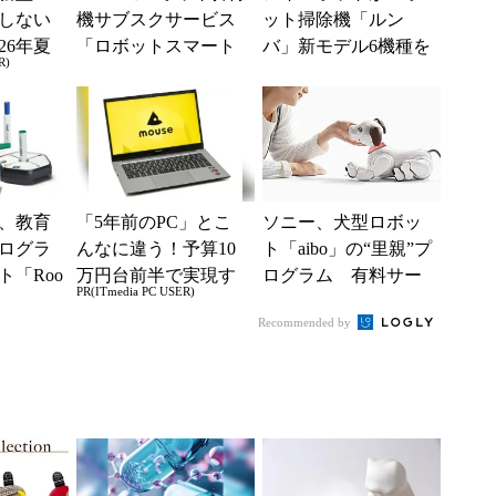
しない
機サブスクサービス
ット掃除機「ルン
26年夏
「ロボットスマート
バ」新モデル6機種を
R)
ル
プラン＋」がリニュ
一挙投入
ーアル
、教育
「5年前のPC」とこ
ソニー、犬型ロボッ
ログラ
んなに違う！予算10
ト「aibo」の“里親”プ
ト「Roo
万円台前半で実現す
ログラム 有料サー
PR(ITmedia PC USER)
向けの無
る快適PCライフ
ビス解約後に本体手
Recommended by
放しづらいオーナー
に...