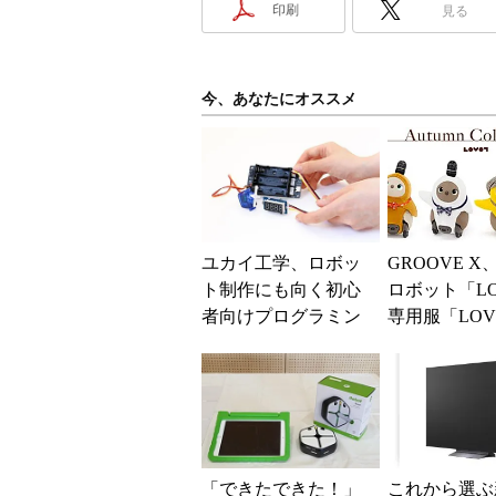
印刷
見る
今、あなたにオススメ
ユカイ工学、ロボッ
GROOVE 
ト制作にも向く初心
ロボット「LO
者向けプログラミン
専用服「LOV
グキット「メイカー
ア」内に秋の
ボード」
追加
「できたできた！」
これから選ぶ