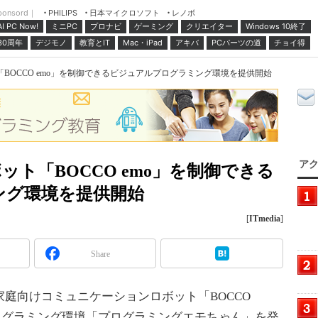
ponsord｜
日本マイクロソフト
レノボ
PHILIPS
ミニPC
プロナビ
ゲーミング
クリエイター
Windows 10終了
AI PC Now!
30周年
デジモノ
教育とIT
Mac・iPad
アキバ
PCパーツの道
チョイ得
BOCCO emo」を制御できるビジュアルプログラミング環境を提供開始
アク
ト「BOCCO emo」を制御できる
ング環境を提供開始
[
ITmedia
]
Share
庭向けコミュニケーションロボット「BOCCO
ログラミング環境「プログラミングエモちゃん」を発