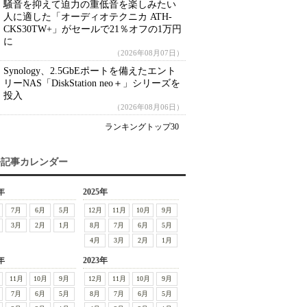
騒音を抑えて迫力の重低音を楽しみたい
人に適した「オーディオテクニカ ATH-
CKS30TW+」がセールで21％オフの1万円
に
（2026年08月07日）
Synology、2.5GbEポートを備えたエント
リーNAS「DiskStation neo＋」シリーズを
投入
（2026年08月06日）
ランキングトップ30
去記事カレンダー
年
2025年
7月
6月
5月
12月
11月
10月
9月
3月
2月
1月
8月
7月
6月
5月
4月
3月
2月
1月
年
2023年
11月
10月
9月
12月
11月
10月
9月
7月
6月
5月
8月
7月
6月
5月