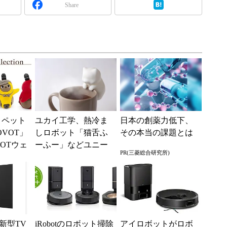
Share
X、ペット
ユカイ工学、熱冷ま
日本の創薬力低下、
VOT」
しロボット「猫舌ふ
その本当の課題とは
OTウェ
ーふー」などユニー
PR(三菱総合研究所)
新作を
クなプロダクト2製品
を発表
新型TV
iRobotのロボット掃除
アイロボットがロボ