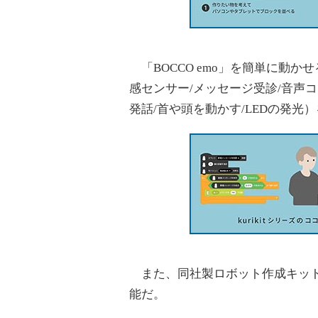
「BOCCO emo」を簡単に動
感センサー/メッセージ受診/音声コ
発話/首や頭を動かす/LEDの発
また、同社製ロボット作成キット
能だ。