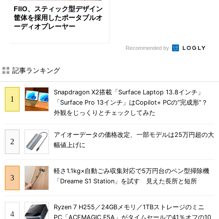
FIIO、スティック型デザイン
筐体を採用したポータブルオ
ーディオプレーヤー
Recommended by
記事ランキング
Snapdragon X2搭載「Surface Laptop 13.8インチ」
「Surface Pro 13インチ」はCopilot+ PCの“完成形”？
外観をじっくりとチェックしてみた
アイオーデータの価格改定、一部モデルは25万円超の大
幅値上げに
軽さ1.1kg×自動ごみ収集対応で5万円台のペン型掃除機
「Dreame S1 Station」を試す 見えた長所と短所
Ryzen 7 H255／24GBメモリ／1TBストレージのミニ
PC「ACEMAGIC F5A」がタイムセールで41％オフの10