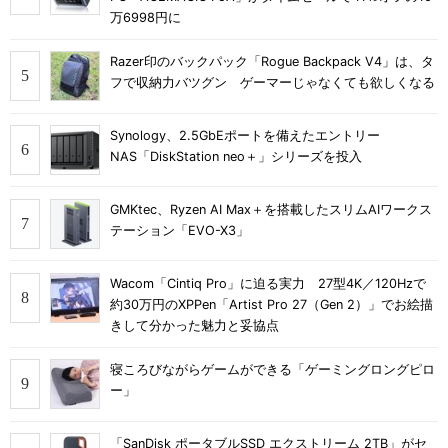
万6998円に
Razer印のバックパック「Rogue Backpack V4」は、タ
フで収納力バツグン ゲーマーじゃなくても欲しくなる
Synology、2.5GbEポートを備えたエントリー
NAS「DiskStation neo＋」シリーズを投入
GMKtec、Ryzen AI Max＋を搭載したスリムAIワークス
テーション「EVO-X3」
Wacom「Cintiq Pro」に迫る実力 27型4K／120Hzで
約30万円のXPPen「Artist Pro 27（Gen 2）」でお絵描
きして分かった魅力と妥協点
寝ころびながらゲームができる「ゲーミングロングピロ
ー」
「SanDisk ポータブルSSD エクストリーム 2TB」がセ