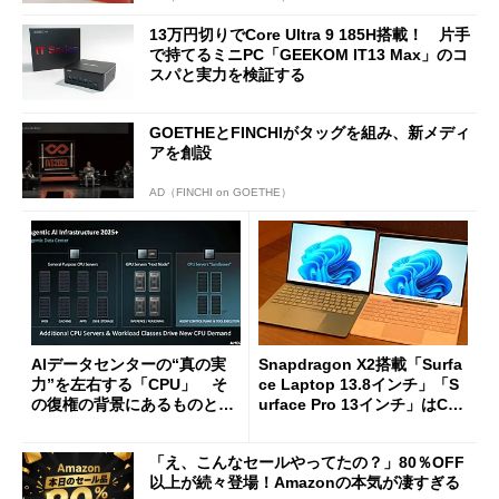
13万円切りでCore Ultra 9 185H搭載！ 片手
で持てるミニPC「GEEKOM IT13 Max」のコ
スパと実力を検証する
GOETHEとFINCHIがタッグを組み、新メディ
アを創設
AD（FINCHI on GOETHE）
AIデータセンターの“真の実
Snapdragon X2搭載「Surfa
力”を左右する「CPU」 そ
ce Laptop 13.8インチ」「S
の復権の背景にあるものと
urface Pro 13インチ」はCop
は？
ilot+ PCの“完成形”？ 外観
をじっくりとチェックしてみ
「え、こんなセールやってたの？」80％OFF
た
以上が続々登場！Amazonの本気が凄すぎる