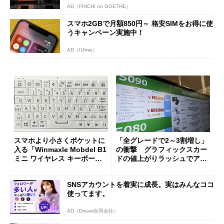
AD（FINCHI on GOETHE）
スマホ2GBで月額850円～ 格安SIMをお得に使
うキャンペーン実施中！
AD（IIJmio）
スマホより小さくポケットに
「全グレードで2～3割増し」
入る「Winmaxle Mobdel B1
の衝撃 グラフィックスカー
ミニ ワイヤレス キーボー
ドの値上がりラッシュでアキ
ド」がセールで10％オフの37
バの購入制限が深刻化
94円に
SNSアカウントを着実に成長。実はみんなココ
使ってます。
AD（Dreaw合同会社）