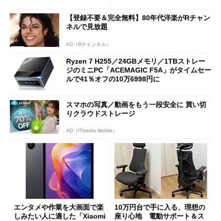
ーム体験や実用性は？
【登録不要＆完全無料】80年代洋楽がRチャン
ネルで見放題
AD（Rチャンネル）
Ryzen 7 H255／24GBメモリ／1TBストレー
ジのミニPC「ACEMAGIC F5A」がタイムセー
ルで41％オフの10万6998円に
スマホの写真／動画をもう一段安全に 買い切
りクラウドストレージ
AD（ITmedia Mobile）
エンタメや作業を大画面で楽
10万円台で手に入る、理想の
しみたい人に適した「Xiaomi
座り心地 電動サポート＆ス