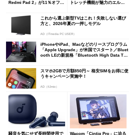
Redmi Pad 2」が11％オフの
トレッチ機能が魅力のエルゴ
2万4980円に
ノミクスチェア「LiberNovo
Omni Gen」を試す
これから選ぶ新型TVはこれ！失敗しない選び
方と、2026年夏の一押しモデル
AD（ITmedia PC USER）
iPhoneやiPad、Macなどのリースプログラム
「Apple Upgrade」が米国でスタート／Bluet
ooth LEの新規格「Bluetooth High Data Thr
oughput」が明...
スマホ2GBで月額850円～ 格安SIMをお得に使
うキャンペーン実施中！
AD（IIJmio）
騒音を気にせず長時間使用で
Wacom「Cintiq Pro」に迫る