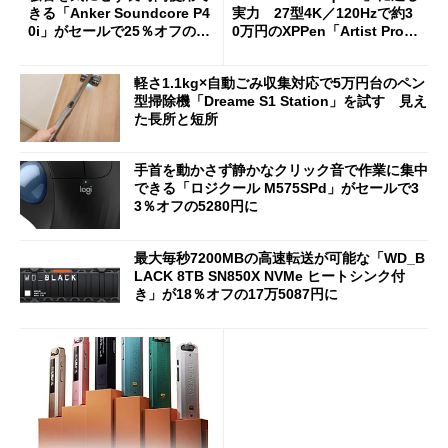
きる「Anker Soundcore P4
実力 27型4K／120Hzで約3
0i」がセールで25％オフの59
0万円のXPPen「Artist Pro 2
90円に
7（Gen 2）」でお絵描きして
分かった魅力と妥協点
軽さ1.1kg×自動ごみ収集対応で5万円台のペン
型掃除機「Dreame S1 Station」を試す 見え
た長所と短所
手首を動かさず静かなクリック音で作業に集中
できる「ロジクール M575SPd」がセールで3
3％オフの5280円に
最大毎秒7200MBの高速転送が可能な「WD_B
LACK 8TB SN850X NVMe ヒートシンク付
き」が18％オフの17万5087円に