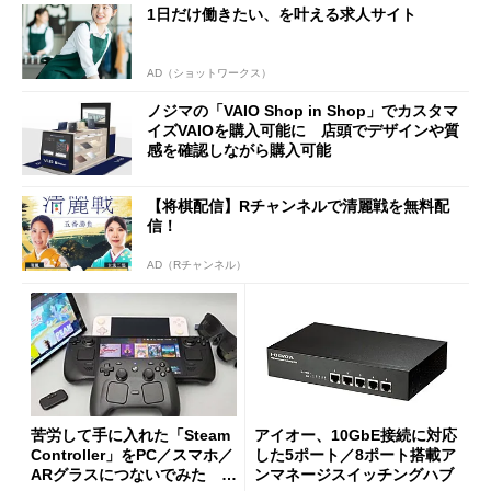
1日だけ働きたい、を叶える求人サイト
AD（ショットワークス）
ノジマの「VAIO Shop in Shop」でカスタマ
イズVAIOを購入可能に 店頭でデザインや質
感を確認しながら購入可能
【将棋配信】Rチャンネルで清麗戦を無料配
信！
AD（Rチャンネル）
苦労して手に入れた「Steam
アイオー、10GbE接続に対応
Controller」をPC／スマホ／
した5ポート／8ポート搭載ア
ARグラスにつないでみた ゲ
ンマネージスイッチングハブ