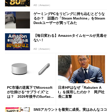
AD（Amazon）
ゲーミングPCをリビングに持ち込むとどうな
るか？ 話題の「Steam Machine」をSteam
Deckユーザーが買ってみた
【毎日変わる】Amazonタイムセールが見逃せ
ない！
AD（Amazon）
PC市場の逆風下でMicrosoft
日本HPはなぜ「Rakuten A
が仕掛ける“サプライズ”と
I」を採用したのか？ 岡戸社
は？ 2026年後半のSurface
長に直撃
新製品を予想する
SNSアカウントを着実に成長。実はみんなココ