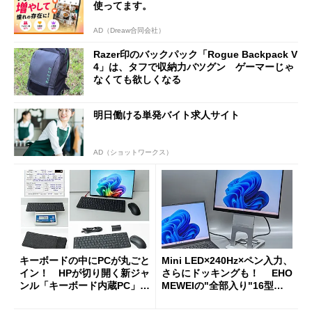
使ってます。
AD（Dreaw合同会社）
Razer印のバックパック「Rogue Backpack V
4」は、タフで収納力バツグン ゲーマーじゃ
なくても欲しくなる
明日働ける単発バイト求人サイト
AD（ショットワークス）
キーボードの中にPCが丸ごと
Mini LED×240Hz×ペン入力、
イン！ HPが切り開く新ジャ
さらにドッキングも！ EHO
ンル「キーボード内蔵PC」の
MEWEIの"全部入り"16型モ
使い勝手を徹底検証
バイルディスプレイ「TM-16
0PW」徹底レビュー