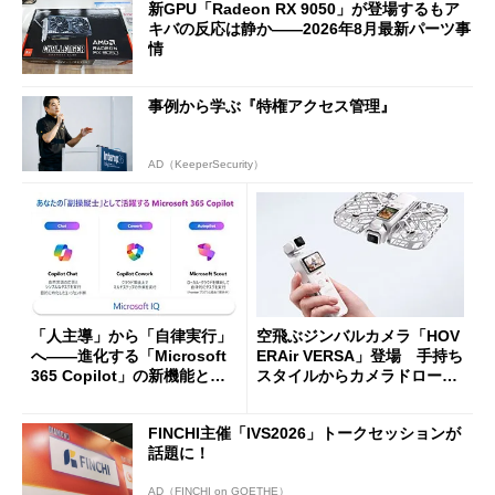
新GPU「Radeon RX 9050」が登場するもア
キバの反応は静か――2026年8月最新パーツ事
情
事例から学ぶ『特権アクセス管理』
AD（KeeperSecurity）
「人主導」から「自律実行」
空飛ぶジンバルカメラ「HOV
へ――進化する「Microsoft
ERAir VERSA」登場 手持ち
365 Copilot」の新機能とエ
スタイルからカメラドローン
ージェントAIの現在地
に合体変形
FINCHI主催「IVS2026」トークセッションが
話題に！
AD（FINCHI on GOETHE）