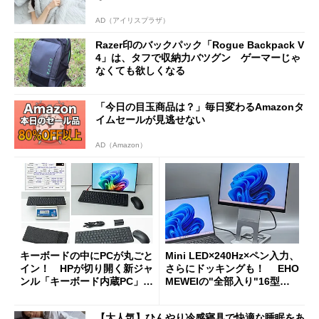
AD（アイリスプラザ）
Razer印のバックパック「Rogue Backpack V
4」は、タフで収納力バツグン ゲーマーじゃ
なくても欲しくなる
「今日の目玉商品は？」毎日変わるAmazonタ
イムセールが見逃せない
AD（Amazon）
キーボードの中にPCが丸ごと
Mini LED×240Hz×ペン入力、
イン！ HPが切り開く新ジャ
さらにドッキングも！ EHO
ンル「キーボード内蔵PC」の
MEWEIの"全部入り"16型モ
使い勝手を徹底検証
バイルディスプレイ「TM-16
0PW」徹底レビュー
【大人気】ひんやり冷感寝具で快適な睡眠をあ