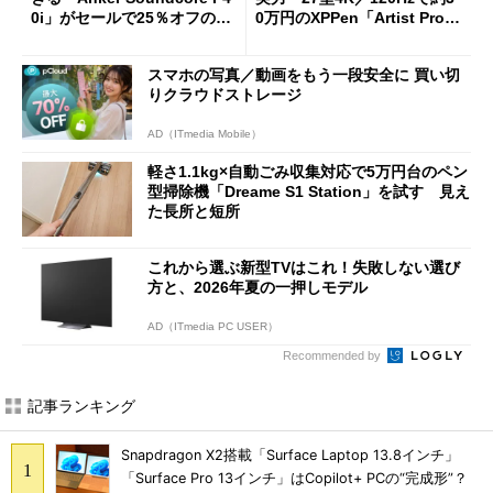
0i」がセールで25％オフの59
0万円のXPPen「Artist Pro 2
90円に
7（Gen 2）」でお絵描きして
分かった魅力と妥協点
スマホの写真／動画をもう一段安全に 買い切
りクラウドストレージ
AD（ITmedia Mobile）
軽さ1.1kg×自動ごみ収集対応で5万円台のペン
型掃除機「Dreame S1 Station」を試す 見え
た長所と短所
これから選ぶ新型TVはこれ！失敗しない選び
方と、2026年夏の一押しモデル
AD（ITmedia PC USER）
Recommended by
記事ランキング
Snapdragon X2搭載「Surface Laptop 13.8インチ」
「Surface Pro 13インチ」はCopilot+ PCの“完成形”？