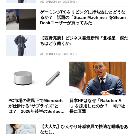
AD（FINCHI on GOETHE）
ゲーミングPCをリビングに持ち込むとどうな
るか？ 話題の「Steam Machine」をSteam
Deckユーザーが買ってみた
【西野亮廣】ビジネス書最新刊『北極星 僕た
ちはどう働くか』
AD（FINCHI on GOETHE）
PC市場の逆風下でMicrosoft
日本HPはなぜ「Rakuten A
が仕掛ける“サプライズ”と
I」を採用したのか？ 岡戸社
は？ 2026年後半のSurface
長に直撃
新製品を予想する
【大人気】ひんやり冷感寝具で快適な睡眠をあ
なたに。