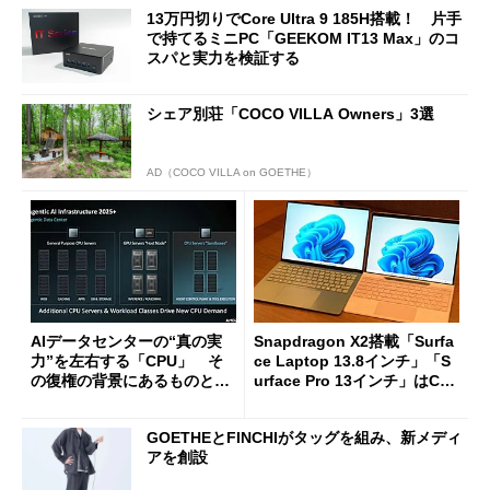
13万円切りでCore Ultra 9 185H搭載！ 片手
で持てるミニPC「GEEKOM IT13 Max」のコ
スパと実力を検証する
シェア別荘「COCO VILLA Owners」3選
AD（COCO VILLA on GOETHE）
AIデータセンターの“真の実
Snapdragon X2搭載「Surfa
力”を左右する「CPU」 そ
ce Laptop 13.8インチ」「S
の復権の背景にあるものと
urface Pro 13インチ」はCop
は？
ilot+ PCの“完成形”？ 外観
をじっくりとチェックしてみ
GOETHEとFINCHIがタッグを組み、新メディ
た
アを創設