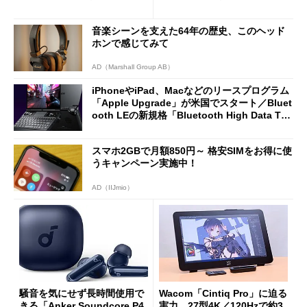
2万4980円に
ノミクスチェア「LiberNovo
Omni Gen」を試す
音楽シーンを支えた64年の歴史、このヘッド
ホンで感じてみて
AD（Marshall Group AB）
iPhoneやiPad、Macなどのリースプログラム
「Apple Upgrade」が米国でスタート／Bluet
ooth LEの新規格「Bluetooth High Data Thr
oughput」が明...
スマホ2GBで月額850円～ 格安SIMをお得に使
うキャンペーン実施中！
AD（IIJmio）
騒音を気にせず長時間使用で
Wacom「Cintiq Pro」に迫る
きる「Anker Soundcore P4
実力 27型4K／120Hzで約3