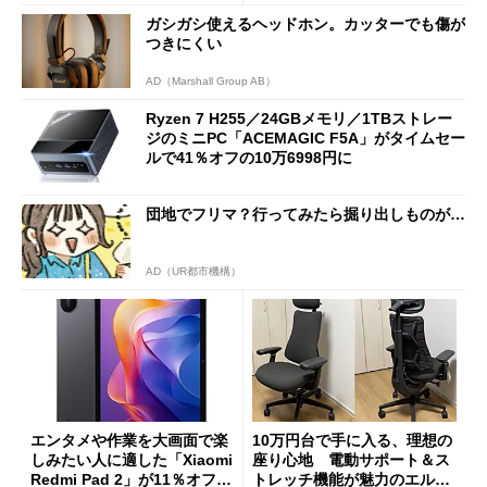
ガシガシ使えるヘッドホン。カッターでも傷が
つきにくい
AD（Marshall Group AB）
Ryzen 7 H255／24GBメモリ／1TBストレー
ジのミニPC「ACEMAGIC F5A」がタイムセー
ルで41％オフの10万6998円に
団地でフリマ？行ってみたら掘り出しものが…
AD（UR都市機構）
エンタメや作業を大画面で楽
10万円台で手に入る、理想の
しみたい人に適した「Xiaomi
座り心地 電動サポート＆ス
Redmi Pad 2」が11％オフの
トレッチ機能が魅力のエルゴ