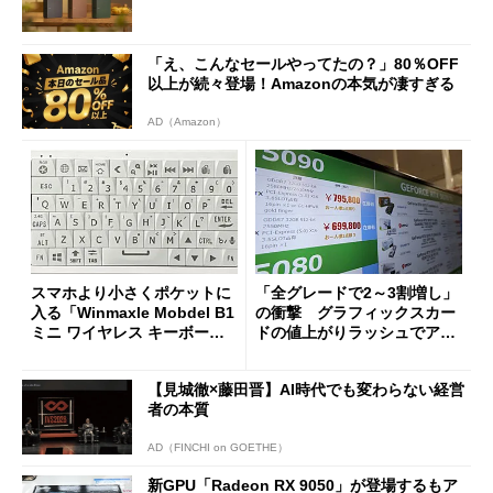
「え、こんなセールやってたの？」80％OFF
以上が続々登場！Amazonの本気が凄すぎる
AD（Amazon）
スマホより小さくポケットに
「全グレードで2～3割増し」
入る「Winmaxle Mobdel B1
の衝撃 グラフィックスカー
ミニ ワイヤレス キーボー
ドの値上がりラッシュでアキ
ド」がセールで10％オフの37
バの購入制限が深刻化
94円に
【見城徹×藤田晋】AI時代でも変わらない経営
者の本質
AD（FINCHI on GOETHE）
新GPU「Radeon RX 9050」が登場するもア