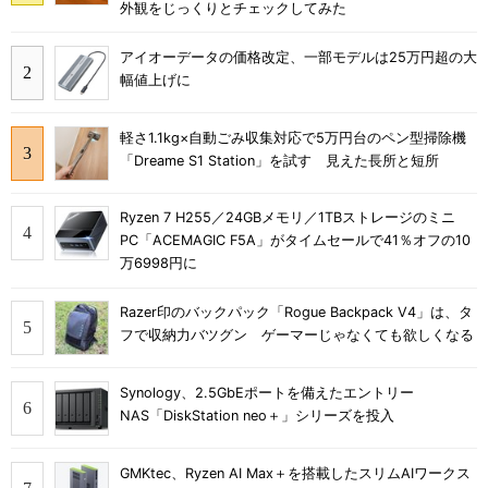
外観をじっくりとチェックしてみた
アイオーデータの価格改定、一部モデルは25万円超の大
幅値上げに
軽さ1.1kg×自動ごみ収集対応で5万円台のペン型掃除機
「Dreame S1 Station」を試す 見えた長所と短所
Ryzen 7 H255／24GBメモリ／1TBストレージのミニ
PC「ACEMAGIC F5A」がタイムセールで41％オフの10
万6998円に
Razer印のバックパック「Rogue Backpack V4」は、タ
フで収納力バツグン ゲーマーじゃなくても欲しくなる
Synology、2.5GbEポートを備えたエントリー
NAS「DiskStation neo＋」シリーズを投入
GMKtec、Ryzen AI Max＋を搭載したスリムAIワークス