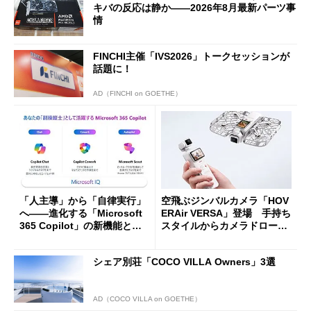
キバの反応は静か――2026年8月最新パーツ事
情
FINCHI主催「IVS2026」トークセッションが
話題に！
AD（FINCHI on GOETHE）
「人主導」から「自律実行」
空飛ぶジンバルカメラ「HOV
へ――進化する「Microsoft
ERAir VERSA」登場 手持ち
365 Copilot」の新機能とエ
スタイルからカメラドローン
ージェントAIの現在地
に合体変形
シェア別荘「COCO VILLA Owners」3選
AD（COCO VILLA on GOETHE）