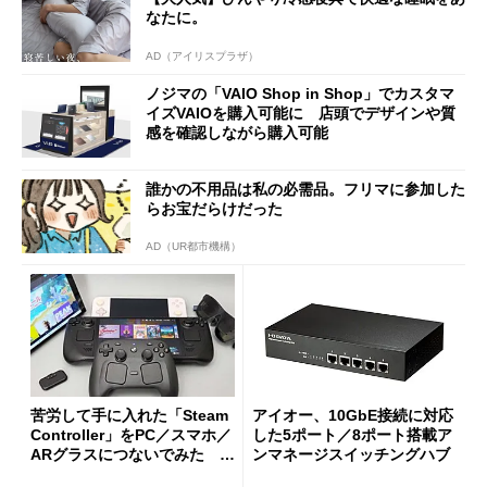
なたに。
AD（アイリスプラザ）
ノジマの「VAIO Shop in Shop」でカスタマ
イズVAIOを購入可能に 店頭でデザインや質
感を確認しながら購入可能
誰かの不用品は私の必需品。フリマに参加した
らお宝だらけだった
AD（UR都市機構）
苦労して手に入れた「Steam
アイオー、10GbE接続に対応
Controller」をPC／スマホ／
した5ポート／8ポート搭載ア
ARグラスにつないでみた ゲ
ンマネージスイッチングハブ
ーム体験や実用性は？