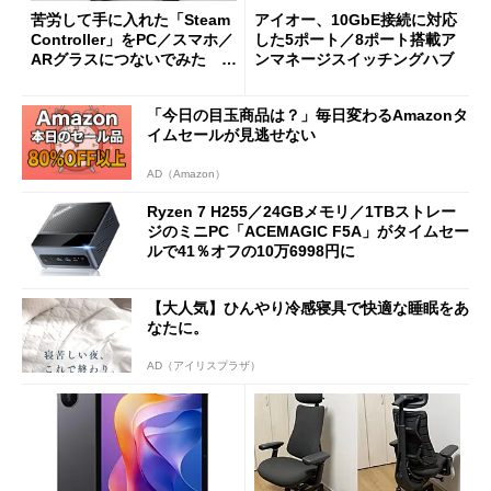
苦労して手に入れた「Steam
アイオー、10GbE接続に対応
Controller」をPC／スマホ／
した5ポート／8ポート搭載ア
ARグラスにつないでみた ゲ
ンマネージスイッチングハブ
ーム体験や実用性は？
「今日の目玉商品は？」毎日変わるAmazonタ
イムセールが見逃せない
AD（Amazon）
Ryzen 7 H255／24GBメモリ／1TBストレー
ジのミニPC「ACEMAGIC F5A」がタイムセー
ルで41％オフの10万6998円に
【大人気】ひんやり冷感寝具で快適な睡眠をあ
なたに。
AD（アイリスプラザ）