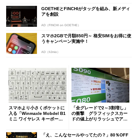
GOETHEとFINCHIがタッグを組み、新メディ
アを創設
AD（FINCHI on GOETHE）
スマホ2GBで月額850円～ 格安SIMをお得に使
うキャンペーン実施中！
AD（IIJmio）
スマホより小さくポケットに
「全グレードで2～3割増し」
入る「Winmaxle Mobdel B1
の衝撃 グラフィックスカー
ミニ ワイヤレス キーボー
ドの値上がりラッシュでアキ
ド」がセールで10％オフの37
バの購入制限が深刻化
94円に
「え、こんなセールやってたの？」80％OFF