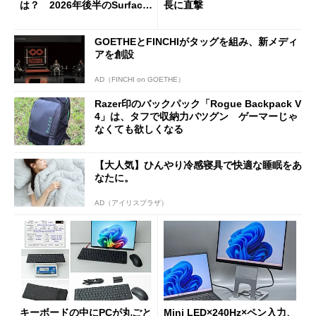
は？ 2026年後半のSurface
長に直撃
新製品を予想する
GOETHEとFINCHIがタッグを組み、新メディ
アを創設
AD（FINCHI on GOETHE）
Razer印のバックパック「Rogue Backpack V
4」は、タフで収納力バツグン ゲーマーじゃ
なくても欲しくなる
【大人気】ひんやり冷感寝具で快適な睡眠をあ
なたに。
AD（アイリスプラザ）
キーボードの中にPCが丸ごと
Mini LED×240Hz×ペン入力、