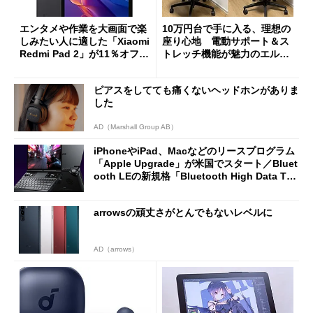
エンタメや作業を大画面で楽
10万円台で手に入る、理想の
しみたい人に適した「Xiaomi
座り心地 電動サポート＆ス
Redmi Pad 2」が11％オフの
トレッチ機能が魅力のエルゴ
2万4980円に
ノミクスチェア「LiberNovo
Omni Gen」を試す
ピアスをしてても痛くないヘッドホンがありま
した
AD（Marshall Group AB）
iPhoneやiPad、Macなどのリースプログラム
「Apple Upgrade」が米国でスタート／Bluet
ooth LEの新規格「Bluetooth High Data Thr
oughput」が明...
arrowsの頑丈さがとんでもないレベルに
AD（arrows）