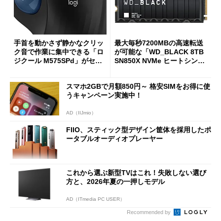
手首を動かさず静かなクリッ
最大毎秒7200MBの高速転送
ク音で作業に集中できる「ロ
が可能な「WD_BLACK 8TB
ジクール M575SPd」がセー
SN850X NVMe ヒートシンク
ルで33％オフの5280円に
付き」が18％オフの17万508
7円に
スマホ2GBで月額850円～ 格安SIMをお得に使
うキャンペーン実施中！
AD（IIJmio）
FIIO、スティック型デザイン筐体を採用したポ
ータブルオーディオプレーヤー
これから選ぶ新型TVはこれ！失敗しない選び
方と、2026年夏の一押しモデル
AD（ITmedia PC USER）
Recommended by