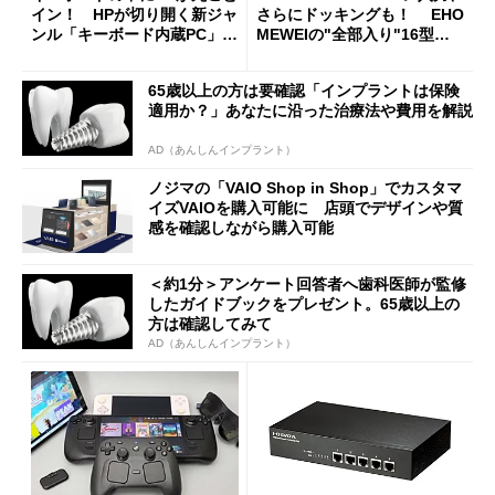
イン！ HPが切り開く新ジャ
さらにドッキングも！ EHO
ンル「キーボード内蔵PC」の
MEWEIの"全部入り"16型モ
使い勝手を徹底検証
バイルディスプレイ「TM-16
0PW」徹底レビュー
65歳以上の方は要確認「インプラントは保険
適用か？」あなたに沿った治療法や費用を解説
AD（あんしんインプラント）
ノジマの「VAIO Shop in Shop」でカスタマ
イズVAIOを購入可能に 店頭でデザインや質
感を確認しながら購入可能
＜約1分＞アンケート回答者へ歯科医師が監修
したガイドブックをプレゼント。65歳以上の
方は確認してみて
AD（あんしんインプラント）