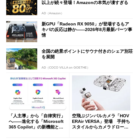
以上が続々登場！Amazonの本気が凄すぎる
AD（Amazon）
新GPU「Radeon RX 9050」が登場するもア
キバの反応は静か――2026年8月最新パーツ事
情
全国の絶景ポイントにサウナ付きのシェア別荘
を展開
AD（COCO VILLA on GOETHE）
「人主導」から「自律実行」
空飛ぶジンバルカメラ「HOV
へ――進化する「Microsoft
ERAir VERSA」登場 手持ち
365 Copilot」の新機能とエ
スタイルからカメラドローン
ージェントAIの現在地
に合体変形