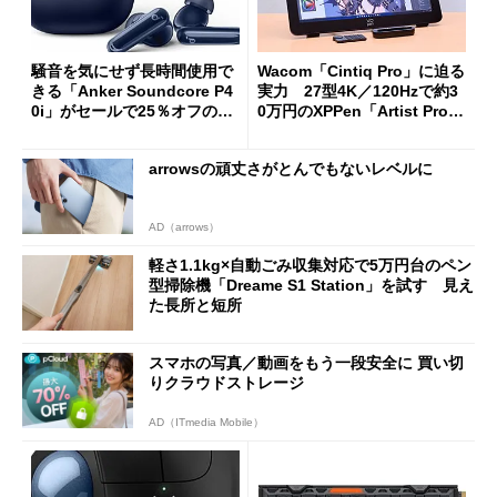
騒音を気にせず長時間使用で
Wacom「Cintiq Pro」に迫る
きる「Anker Soundcore P4
実力 27型4K／120Hzで約3
0i」がセールで25％オフの59
0万円のXPPen「Artist Pro 2
90円に
7（Gen 2）」でお絵描きして
分かった魅力と妥協点
arrowsの頑丈さがとんでもないレベルに
AD（arrows）
軽さ1.1kg×自動ごみ収集対応で5万円台のペン
型掃除機「Dreame S1 Station」を試す 見え
た長所と短所
スマホの写真／動画をもう一段安全に 買い切
りクラウドストレージ
AD（ITmedia Mobile）