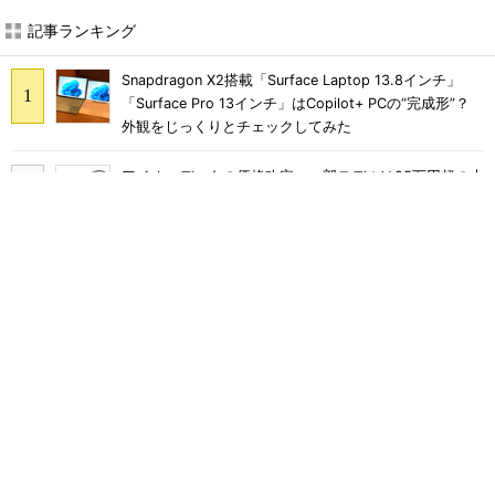
記事ランキング
Snapdragon X2搭載「Surface Laptop 13.8インチ」
「Surface Pro 13インチ」はCopilot+ PCの“完成形”？
外観をじっくりとチェックしてみた
アイオーデータの価格改定、一部モデルは25万円超の大
幅値上げに
軽さ1.1kg×自動ごみ収集対応で5万円台のペン型掃除機
「Dreame S1 Station」を試す 見えた長所と短所
Ryzen 7 H255／24GBメモリ／1TBストレージのミニ
PC「ACEMAGIC F5A」がタイムセールで41％オフの10
万6998円に
Razer印のバックパック「Rogue Backpack V4」は、タ
フで収納力バツグン ゲーマーじゃなくても欲しくなる