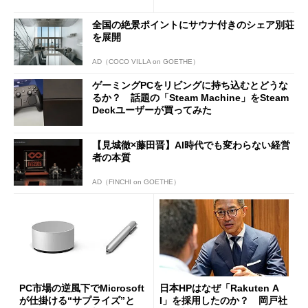
は？
ilot+ PCの“完成形”？ 外観
をじっくりとチェックしてみ
全国の絶景ポイントにサウナ付きのシェア別荘
た
を展開
AD（COCO VILLA on GOETHE）
ゲーミングPCをリビングに持ち込むとどうな
るか？ 話題の「Steam Machine」をSteam
Deckユーザーが買ってみた
【見城徹×藤田晋】AI時代でも変わらない経営
者の本質
AD（FINCHI on GOETHE）
PC市場の逆風下でMicrosoft
日本HPはなぜ「Rakuten A
が仕掛ける“サプライズ”と
I」を採用したのか？ 岡戸社