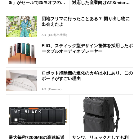
0i」がセールで25％オフの59
対応した産業向けATX/micro
90円に
ATXマザーボード
団地フリマに行ったことある？ 掘り出し物に
出会えたよ
AD（UR都市機構）
FIIO、スティック型デザイン筐体を採用したポ
ータブルオーディオプレーヤー
ロボット掃除機の進化のカギは水にあり。この
ボードがすごい理由
AD（Dreame）
最大毎秒7200MBの高速転送
サンワ、リュックとしても利