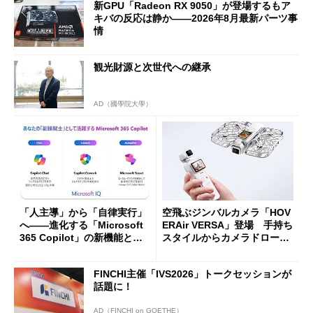
新GPU「Radeon RX 9050」が登場するもア
キバの反応は静か――2026年8月最新パーツ事
情
観光財源と次世代への継承
AD（國學院大學）
「人主導」から「自律実行」
空飛ぶジンバルカメラ「HOV
へ――進化する「Microsoft
ERAir VERSA」登場 手持ち
365 Copilot」の新機能とエ
スタイルからカメラドローン
ージェントAIの現在地
に合体変形
FINCHI主催「IVS2026」トークセッションが
話題に！
AD（FINCHI on GOETHE）