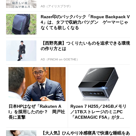
AD（アイリスプラザ）
Razer印のバックパック「Rogue Backpack V
4」は、タフで収納力バツグン ゲーマーじゃ
なくても欲しくなる
【西野亮廣】つくりたいものを追求できる環境
の作り方とは
AD（FINCHI on GOETHE）
日本HPはなぜ「Rakuten A
Ryzen 7 H255／24GBメモリ
I」を採用したのか？ 岡戸社
／1TBストレージのミニPC
長に直撃
「ACEMAGIC F5A」がタイ
ムセールで41％オフの10万69
98円に
【大人気】ひんやり冷感寝具で快適な睡眠をあ