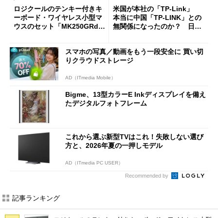
ロジクールのテンキー付きキ
米国が本社の「TP-Link」
ーボード・ワイヤレス小型マ
本当に中国「TP-LINK」との
ウスのセット「MK250GRd」
無関係になったのか？ 日本
がセールで15％オフの2980円
法人に聞く
に
スマホの写真／動画をもう一段安全に 買い切
りクラウドストレージ
AD（ITmedia Mobile）
Bigme、13型カラーE Inkディスプレイを備え
たデジタルフォトフレーム
これから選ぶ新型TVはこれ！失敗しない選び
方と、2026年夏の一押しモデル
AD（ITmedia PC USER）
Recommended by
記事ランキング