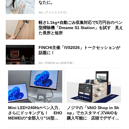
なたに。
AD（アイリスプラザ）
軽さ1.1kg×自動ごみ収集対応で5万円台のペン
型掃除機「Dreame S1 Station」を試す 見え
た長所と短所
FINCHI主催「IVS2026」トークセッションが
話題に！
AD（FINCHI on GOETHE）
Mini LED×240Hz×ペン入力、
ノジマの「VAIO Shop in Sh
さらにドッキングも！ EHO
op」でカスタマイズVAIOを
MEWEIの"全部入り"16型モ
購入可能に 店頭でデザイン
バイルディスプレイ「TM-16
や質感を確認しながら購入可
0PW」徹底レビュー
能