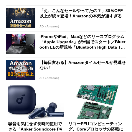
2万4980円に
7（Gen 2）」でお絵描きして
分かった魅力と妥協点
「え、こんなセールやってたの？」80％OFF
以上が続々登場！Amazonの本気が凄すぎる
AD（Amazon）
iPhoneやiPad、Macなどのリースプログラム
「Apple Upgrade」が米国でスタート／Bluet
ooth LEの新規格「Bluetooth High Data Thr
oughput」が明...
【毎日変わる】Amazonタイムセールが見逃せ
ない！
AD（Amazon）
騒音を気にせず長時間使用で
リコーPFUコンピューティン
きる「Anker Soundcore P4
グ、Coreプロセッサの搭載に