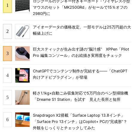
ロジクールのテンキー付きキーボード・ワイヤレス小型
マウスのセット「MK250GRd」がセールで15％オフの
2980円に
アイオーデータの価格改定、一部モデルは25万円超の大
幅値上げに
巨大スティックが生み出す謎の“脳汁感” XPPen「Pilot
Pro 編集コンソール」のお絵描き実用度をチェック
ChatGPTでコンテンツ制作が完結する――「ChatGPT
向けアドビプラグイン」が登場
軽さ1.1kg×自動ごみ収集対応で5万円台のペン型掃除機
「Dreame S1 Station」を試す 見えた長所と短所
Snapdragon X2搭載「Surface Laptop 13.8インチ」
「Surface Pro 13インチ」はCopilot+ PCの“完成形”？
外観をじっくりとチェックしてみた