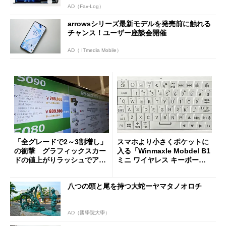
AD（Fav-Log）
arrowsシリーズ最新モデルを発売前に触れる
チャンス！ユーザー座談会開催
AD（ ITmedia Mobile）
「全グレードで2～3割増し」
スマホより小さくポケットに
の衝撃 グラフィックスカー
入る「Winmaxle Mobdel B1
ドの値上がりラッシュでアキ
ミニ ワイヤレス キーボー
バの購入制限が深刻化
ド」がセールで10％オフの37
94円に
八つの頭と尾を持つ大蛇ーヤマタノオロチ
AD（國學院大學）