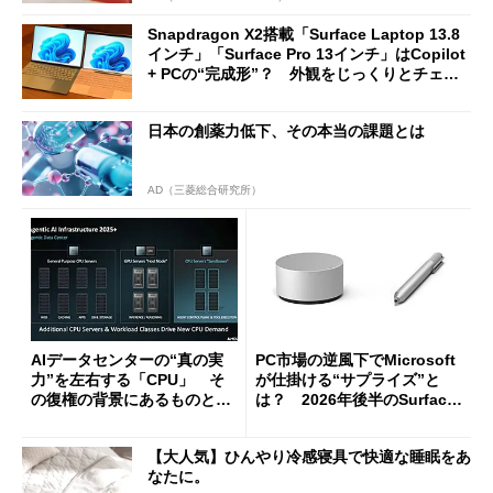
Snapdragon X2搭載「Surface Laptop 13.8
インチ」「Surface Pro 13インチ」はCopilot
+ PCの“完成形”？ 外観をじっくりとチェッ
クしてみた
日本の創薬力低下、その本当の課題とは
AD（三菱総合研究所）
AIデータセンターの“真の実
PC市場の逆風下でMicrosoft
力”を左右する「CPU」 そ
が仕掛ける“サプライズ”と
の復権の背景にあるものと
は？ 2026年後半のSurface
は？
新製品を予想する
【大人気】ひんやり冷感寝具で快適な睡眠をあ
なたに。