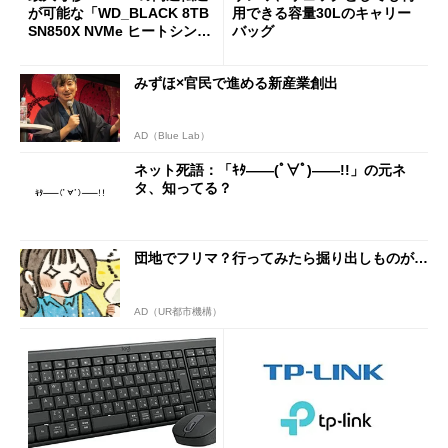
が可能な「WD_BLACK 8TB
用できる容量30Lのキャリー
SN850X NVMe ヒートシンク
バッグ
付き」が18％オフの17万508
7円に
みずほ×官民で進める新産業創出
AD（Blue Lab）
ネット死語：「ｷﾀ――(ﾟ∀ﾟ)――!!」の元ネ
タ、知ってる？
団地でフリマ？行ってみたら掘り出しものが…
AD（UR都市機構）