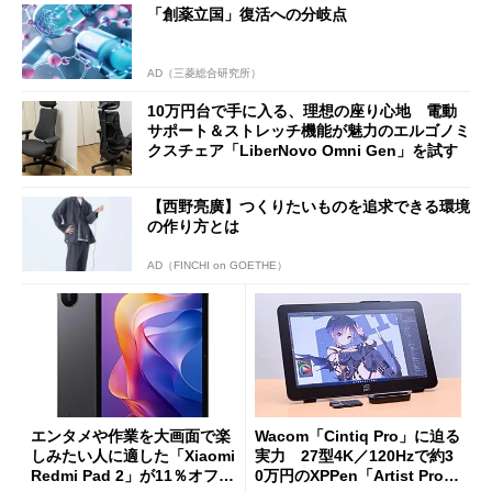
「創薬立国」復活への分岐点
AD（三菱総合研究所）
10万円台で手に入る、理想の座り心地 電動
サポート＆ストレッチ機能が魅力のエルゴノミ
クスチェア「LiberNovo Omni Gen」を試す
【西野亮廣】つくりたいものを追求できる環境
の作り方とは
AD（FINCHI on GOETHE）
エンタメや作業を大画面で楽
Wacom「Cintiq Pro」に迫る
しみたい人に適した「Xiaomi
実力 27型4K／120Hzで約3
Redmi Pad 2」が11％オフの
0万円のXPPen「Artist Pro 2