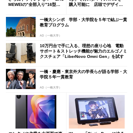
MEWEIの"全部入り"16型モ
購入可能に 店頭でデザイン
バイルディスプレイ「TM-16
や質感を確認しながら購入可
0PW」徹底レビュー
能
一橋大シンポ 学部・大学院を５年で結ぶ一貫
教育プログラム
AD（一橋大学）
10万円台で手に入る、理想の座り心地 電動
サポート＆ストレッチ機能が魅力のエルゴノミ
クスチェア「LiberNovo Omni Gen」を試す
一橋・慶應・東京外大の学長らが語る学部・大
学院５年一貫教育
AD（一橋大学）