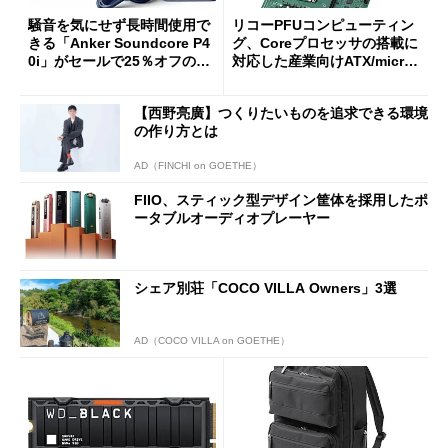
騒音を気にせず長時間使用で
リコーPFUコンピューティン
きる「Anker Soundcore P4
グ、Coreプロセッサの搭載に
0i」がセールで25％オフの59
対応した産業向けATX/micro
90円に
ATXマザーボード
【西野亮廣】つくりたいものを追求できる環境
の作り方とは
AD（FINCHI on GOETHE）
FIIO、スティック型デザイン筐体を採用したポ
ータブルオーディオプレーヤー
シェア別荘「COCO VILLA Owners」3選
AD（COCO VILLA on GOETHE）