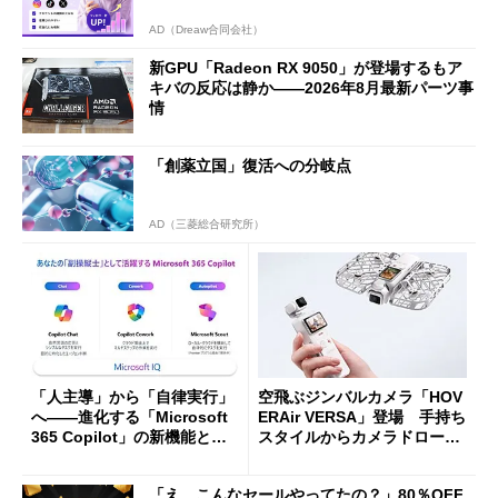
AD（Dreaw合同会社）
新GPU「Radeon RX 9050」が登場するもア
キバの反応は静か――2026年8月最新パーツ事
情
「創薬立国」復活への分岐点
AD（三菱総合研究所）
「人主導」から「自律実行」
空飛ぶジンバルカメラ「HOV
へ――進化する「Microsoft
ERAir VERSA」登場 手持ち
365 Copilot」の新機能とエ
スタイルからカメラドローン
ージェントAIの現在地
に合体変形
「え、こんなセールやってたの？」80％OFF