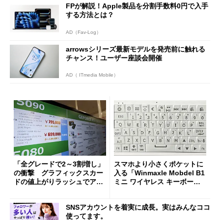
FPが解説！Apple製品を分割手数料0円で入手
する方法とは？
AD（Fav-Log）
arrowsシリーズ最新モデルを発売前に触れる
チャンス！ユーザー座談会開催
AD（ ITmedia Mobile）
「全グレードで2～3割増し」
スマホより小さくポケットに
の衝撃 グラフィックスカー
入る「Winmaxle Mobdel B1
ドの値上がりラッシュでアキ
ミニ ワイヤレス キーボー
バの購入制限が深刻化
ド」がセールで10％オフの37
94円に
SNSアカウントを着実に成長。実はみんなココ
使ってます。