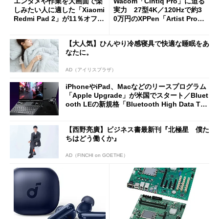
エンタメや作業を大画面で楽
Wacom「Cintiq Pro」に迫る
しみたい人に適した「Xiaomi
実力 27型4K／120Hzで約3
Redmi Pad 2」が11％オフの
0万円のXPPen「Artist Pro 2
2万4980円に
7（Gen 2）」でお絵描きして
分かった魅力と妥協点
【大人気】ひんやり冷感寝具で快適な睡眠をあ
なたに。
AD（アイリスプラザ）
iPhoneやiPad、Macなどのリースプログラム
「Apple Upgrade」が米国でスタート／Bluet
ooth LEの新規格「Bluetooth High Data Thr
oughput」が明...
【西野亮廣】ビジネス書最新刊『北極星 僕た
ちはどう働くか』
AD（FINCHI on GOETHE）