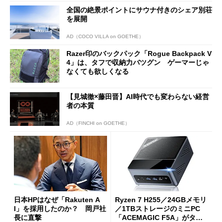
全国の絶景ポイントにサウナ付きのシェア別荘
を展開
AD（COCO VILLA on GOETHE）
Razer印のバックパック「Rogue Backpack V
4」は、タフで収納力バツグン ゲーマーじゃ
なくても欲しくなる
【見城徹×藤田晋】AI時代でも変わらない経営
者の本質
AD（FINCHI on GOETHE）
日本HPはなぜ「Rakuten A
Ryzen 7 H255／24GBメモリ
I」を採用したのか？ 岡戸社
／1TBストレージのミニPC
長に直撃
「ACEMAGIC F5A」がタイ