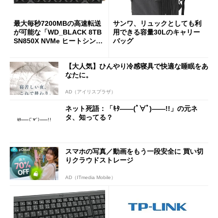
最大毎秒7200MBの高速転送
サンワ、リュックとしても利
が可能な「WD_BLACK 8TB
用できる容量30Lのキャリー
SN850X NVMe ヒートシンク
バッグ
付き」が18％オフの17万508
7円に
【大人気】ひんやり冷感寝具で快適な睡眠をあ
なたに。
AD（アイリスプラザ）
ネット死語：「ｷﾀ――(ﾟ∀ﾟ)――!!」の元ネ
タ、知ってる？
スマホの写真／動画をもう一段安全に 買い切
りクラウドストレージ
AD（ITmedia Mobile）