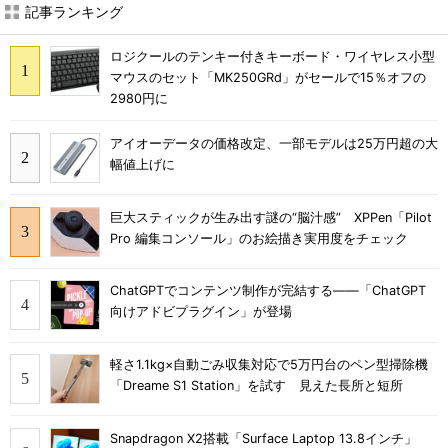
記事ランキング
ロジクールのテンキー付きキーボード・ワイヤレス小型
マウスのセット「MK250GRd」がセールで15％オフの
2980円に
アイオーデータの価格改定、一部モデルは25万円超の大
幅値上げに
巨大スティックが生み出す謎の“脳汁感” XPPen「Pilot
Pro 編集コンソール」のお絵描き実用度をチェック
ChatGPTでコンテンツ制作が完結する――「ChatGPT
向けアドビプラグイン」が登場
軽さ1.1kg×自動ごみ収集対応で5万円台のペン型掃除機
「Dreame S1 Station」を試す 見えた長所と短所
Snapdragon X2搭載「Surface Laptop 13.8インチ」