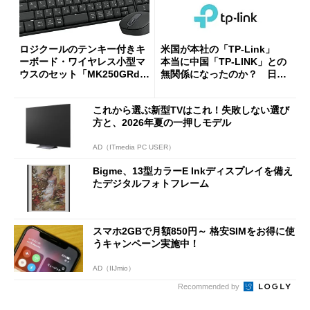
ロジクールのテンキー付きキ
米国が本社の「TP-Link」
ーボード・ワイヤレス小型マ
本当に中国「TP-LINK」との
ウスのセット「MK250GRd」
無関係になったのか？ 日本
がセールで15％オフの2980円
法人に聞く
に
これから選ぶ新型TVはこれ！失敗しない選び
方と、2026年夏の一押しモデル
AD（ITmedia PC USER）
Bigme、13型カラーE Inkディスプレイを備え
たデジタルフォトフレーム
スマホ2GBで月額850円～ 格安SIMをお得に使
うキャンペーン実施中！
AD（IIJmio）
Recommended by