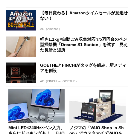
ムセールで41％オフの10万69
98円に
【毎日変わる】Amazonタイムセールが見逃せ
ない！
AD（Amazon）
軽さ1.1kg×自動ごみ収集対応で5万円台のペン
型掃除機「Dreame S1 Station」を試す 見え
た長所と短所
GOETHEとFINCHIがタッグを組み、新メディ
アを創設
AD（FINCHI on GOETHE）
Mini LED×240Hz×ペン入力、
ノジマの「VAIO Shop in Sh
さらにドッキングも！ EHO
op」でカスタマイズVAIOを