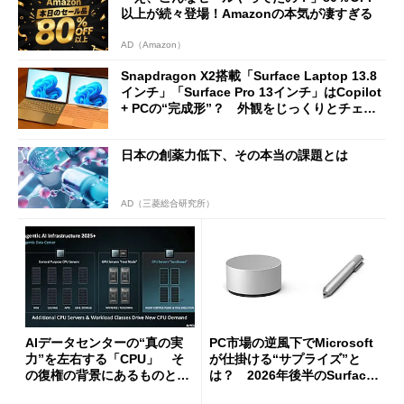
以上が続々登場！Amazonの本気が凄すぎる
AD（Amazon）
Snapdragon X2搭載「Surface Laptop 13.8
インチ」「Surface Pro 13インチ」はCopilot
+ PCの“完成形”？ 外観をじっくりとチェッ
クしてみた
日本の創薬力低下、その本当の課題とは
AD（三菱総合研究所）
AIデータセンターの“真の実
PC市場の逆風下でMicrosoft
力”を左右する「CPU」 そ
が仕掛ける“サプライズ”と
の復権の背景にあるものと
は？ 2026年後半のSurface
は？
新製品を予想する