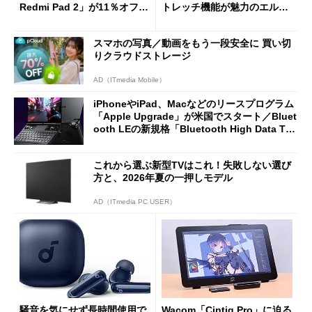
Redmi Pad 2」が11％オフの
トレッチ機能が魅力のエルゴ
2万4980円に
ノミクスチェア「LiberNovo
Omni Gen」を試す
スマホの写真／動画をもう一段安全に 買い切
りクラウドストレージ
AD（ITmedia Mobile）
iPhoneやiPad、Macなどのリースプログラム
「Apple Upgrade」が米国でスタート／Bluet
ooth LEの新規格「Bluetooth High Data Thr
oughput」が明...
これから選ぶ新型TVはこれ！失敗しない選び
方と、2026年夏の一押しモデル
AD（ITmedia PC USER）
騒音を気にせず長時間使用で
Wacom「Cintiq Pro」に迫る