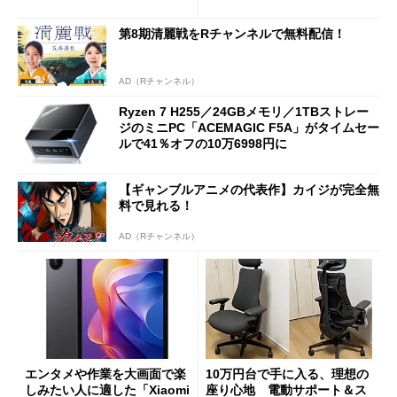
ーム体験や実用性は？
第8期清麗戦をRチャンネルで無料配信！
AD（Rチャンネル）
Ryzen 7 H255／24GBメモリ／1TBストレー
ジのミニPC「ACEMAGIC F5A」がタイムセー
ルで41％オフの10万6998円に
【ギャンブルアニメの代表作】カイジが完全無
料で見れる！
AD（Rチャンネル）
エンタメや作業を大画面で楽
10万円台で手に入る、理想の
しみたい人に適した「Xiaomi
座り心地 電動サポート＆ス