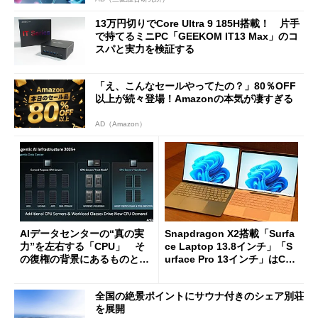
13万円切りでCore Ultra 9 185H搭載！ 片手
で持てるミニPC「GEEKOM IT13 Max」のコ
スパと実力を検証する
「え、こんなセールやってたの？」80％OFF
以上が続々登場！Amazonの本気が凄すぎる
AD（Amazon）
AIデータセンターの“真の実
Snapdragon X2搭載「Surfa
力”を左右する「CPU」 そ
ce Laptop 13.8インチ」「S
の復権の背景にあるものと
urface Pro 13インチ」はCop
は？
ilot+ PCの“完成形”？ 外観
をじっくりとチェックしてみ
全国の絶景ポイントにサウナ付きのシェア別荘
た
を展開