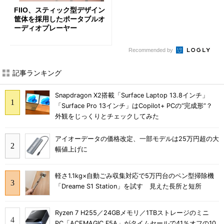
FIIO、スティック型デザイン
筐体を採用したポータブルオ
ーディオプレーヤー
Recommended by
記事ランキング
Snapdragon X2搭載「Surface Laptop 13.8インチ」
「Surface Pro 13インチ」はCopilot+ PCの“完成形”？
外観をじっくりとチェックしてみた
アイオーデータの価格改定、一部モデルは25万円超の大
幅値上げに
軽さ1.1kg×自動ごみ収集対応で5万円台のペン型掃除機
「Dreame S1 Station」を試す 見えた長所と短所
Ryzen 7 H255／24GBメモリ／1TBストレージのミニ
PC「ACEMAGIC F5A」がタイムセールで41％オフの10