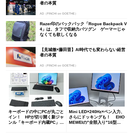
者の本質
AD（FINCHI on GOETHE）
Razer印のバックパック「Rogue Backpack V
4」は、タフで収納力バツグン ゲーマーじゃ
なくても欲しくなる
【見城徹×藤田晋】AI時代でも変わらない経営
者の本質
AD（FINCHI on GOETHE）
キーボードの中にPCが丸ごと
Mini LED×240Hz×ペン入力、
イン！ HPが切り開く新ジャ
さらにドッキングも！ EHO
ンル「キーボード内蔵PC」の
MEWEIの"全部入り"16型モ
使い勝手を徹底検証
バイルディスプレイ「TM-16
0PW」徹底レビュー