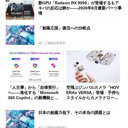
新GPU「Radeon RX 9050」が登場するもア
キバの反応は静か――2026年8月最新パーツ事
情
「創薬立国」復活への分岐点
AD（三菱総合研究所）
「人主導」から「自律実行」
空飛ぶジンバルカメラ「HOV
へ――進化する「Microsoft
ERAir VERSA」登場 手持ち
365 Copilot」の新機能とエ
スタイルからカメラドローン
ージェントAIの現在地
に合体変形
日本の創薬力低下、その本当の課題とは
AD（三菱総合研究所）