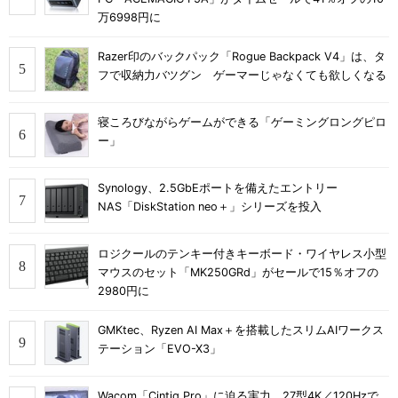
万6998円に
Razer印のバックパック「Rogue Backpack V4」は、タ
フで収納力バツグン ゲーマーじゃなくても欲しくなる
寝ころびながらゲームができる「ゲーミングロングピロ
ー」
Synology、2.5GbEポートを備えたエントリー
NAS「DiskStation neo＋」シリーズを投入
ロジクールのテンキー付きキーボード・ワイヤレス小型
マウスのセット「MK250GRd」がセールで15％オフの
2980円に
GMKtec、Ryzen AI Max＋を搭載したスリムAIワークス
テーション「EVO-X3」
Wacom「Cintiq Pro」に迫る実力 27型4K／120Hzで