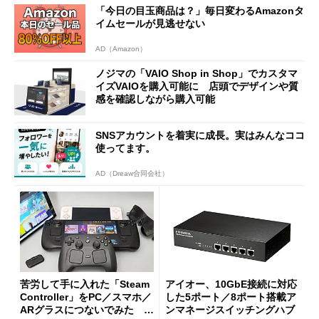
「今日の目玉商品は？」毎日変わるAmazonタ
イムセールが見逃せない
AD（Amazon）
ノジマの「VAIO Shop in Shop」でカスタマ
イズVAIOを購入可能に 店頭でデザインや質
感を確認しながら購入可能
SNSアカウントを着実に成長。実はみんなココ
使ってます。
AD（Dreaw合同会社）
苦労して手に入れた「Steam
アイオー、10GbE接続に対応
Controller」をPC／スマホ／
した5ポート／8ポート搭載ア
ARグラスにつないでみた ゲ
ンマネージスイッチングハブ