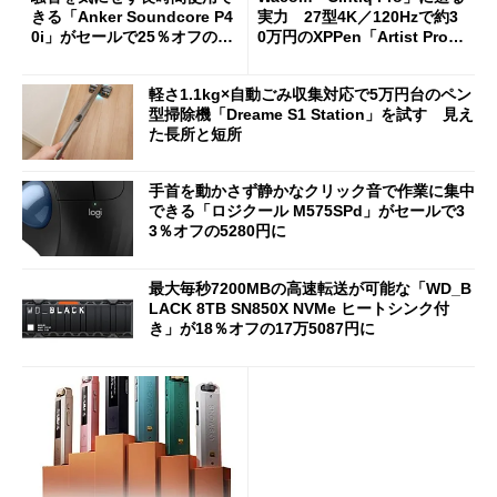
きる「Anker Soundcore P4
実力 27型4K／120Hzで約3
0i」がセールで25％オフの59
0万円のXPPen「Artist Pro 2
90円に
7（Gen 2）」でお絵描きして
分かった魅力と妥協点
軽さ1.1kg×自動ごみ収集対応で5万円台のペン
型掃除機「Dreame S1 Station」を試す 見え
た長所と短所
手首を動かさず静かなクリック音で作業に集中
できる「ロジクール M575SPd」がセールで3
3％オフの5280円に
最大毎秒7200MBの高速転送が可能な「WD_B
LACK 8TB SN850X NVMe ヒートシンク付
き」が18％オフの17万5087円に