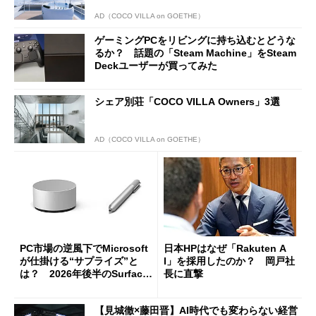
AD（COCO VILLA on GOETHE）
ゲーミングPCをリビングに持ち込むとどうな
るか？ 話題の「Steam Machine」をSteam
Deckユーザーが買ってみた
シェア別荘「COCO VILLA Owners」3選
AD（COCO VILLA on GOETHE）
PC市場の逆風下でMicrosoft
日本HPはなぜ「Rakuten A
が仕掛ける“サプライズ”と
I」を採用したのか？ 岡戸社
は？ 2026年後半のSurface
長に直撃
新製品を予想する
【見城徹×藤田晋】AI時代でも変わらない経営