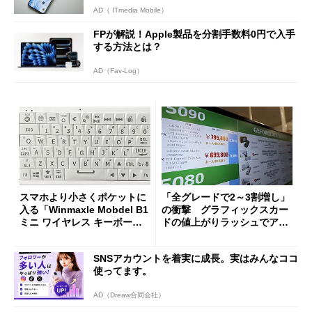
AD（ ITmedia Mobile）
FPが解説！Apple製品を分割手数料0円で入手
する方法とは？
AD（Fav-Log）
スマホより小さくポケットに
「全グレードで2～3割増し」
入る「Winmaxle Mobdel B1
の衝撃 グラフィックスカー
ミニ ワイヤレス キーボー
ドの値上がりラッシュでアキ
ド」がセールで10％オフの37
バの購入制限が深刻化
94円に
SNSアカウントを着実に成長。実はみんなココ
使ってます。
AD（Dreaw合同会社）