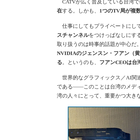
CATVが広く普及している台湾で
在
する。しかも、
1つのTV局が
仕事にしてもプライベートにして
スチャンネル
をつけっぱなしにす
取り扱うのは時事的話題が中心だ。しか
NVIDIAのジェンスン・フアン
る
。というのも、
フアンCEOは台
世界的なグラフィックス／AI関連
である――このことは台湾のメデ
湾の人々にとって、重要かつ大きな