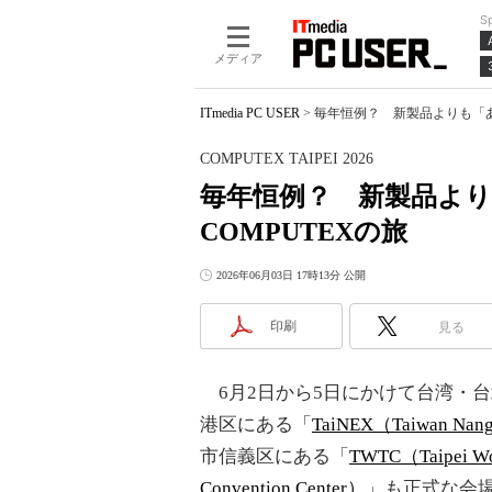
S
メディア
ITmedia PC USER
>
毎年恒例？ 新製品よりも「あの人
COMPUTEX TAIPEI 2026
毎年恒例？ 新製品よ
COMPUTEXの旅
2026年06月03日 17時13分 公開
印刷
見る
6月2日から5日にかけて台湾・
港区にある「
TaiNEX（Taiwan Nangan
市信義区にある「
TWTC（Taipei Wor
Convention Center）
」も正式な会