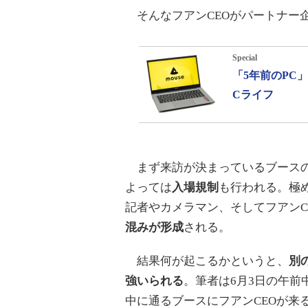
そんなフアンCEOがパートナー
Special
「5年前のPC
Cライフ
まず来訪が決まっているブースの
よっては
入場規制
も行われる。極め
記者やカメラマン、そしてフアンC
混みが形成
される。
結果何が起こるかというと、
別
強いられる
。筆者は6月3日の午
中に通るブースにフアンCEOが来