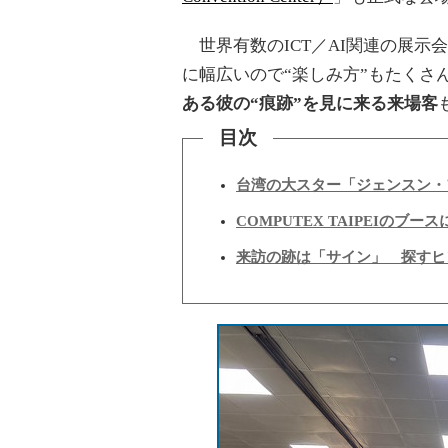
世界有数のICT／AI関連の展示会で
に幅広いので“楽しみ方”もたくさ
ある彼の“痕跡”を見に来る来場客
目次
台湾の大スター「ジェンスン・
COMPUTEX TAIPEIのブ
来訪の跡は「サイン」 探すヒ