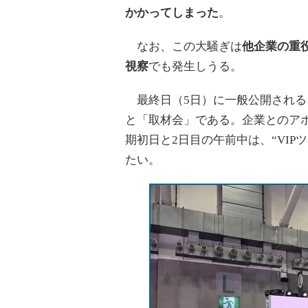
かかってしまった
。
なお、この大騒ぎは
他企業の重
視察
でも発生しうる。
最終日（5日）に一般公開されるとはい
と「取材会」である。企業とのア
期初日と2日目の午前中は、“VI
たい。