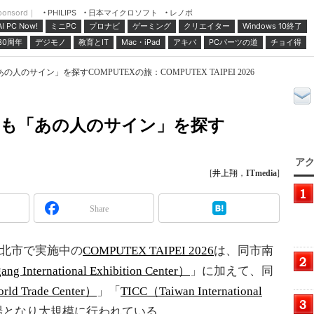
ponsord｜
日本マイクロソフト
レノボ
PHILIPS
ミニPC
プロナビ
ゲーミング
クリエイター
Windows 10終了
AI PC Now!
30周年
デジモノ
教育とIT
Mac・iPad
アキバ
PCパーツの道
チョイ得
のサイン」を探すCOMPUTEXの旅：COMPUTEX TAIPEI 2026
りも「あの人のサイン」を探す
アク
[
井上翔
，
ITmedia
]
Share
台北市で実施中の
COMPUTEX TAIPEI 2026
は、同市南
g International Exhibition Center）
」に加えて、同
ld Trade Center）
」「
TICC（Taiwan International
場となり大規模に行われている。