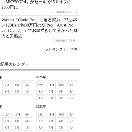
「MK250GRd」がセールで15％オフの
2980円に
（2026年08月07日）
Wacom「Cintiq Pro」に迫る実力 27型4K
／120Hzで約30万円のXPPen「Artist Pro
27（Gen 2）」でお絵描きして分かった魅
力と妥協点
（2026年08月05日）
ランキングトップ30
去記事カレンダー
年
2025年
7月
6月
5月
12月
11月
10月
9月
3月
2月
1月
8月
7月
6月
5月
4月
3月
2月
1月
年
2023年
11月
10月
9月
12月
11月
10月
9月
7月
6月
5月
8月
7月
6月
5月
3月
2月
1月
4月
3月
2月
1月