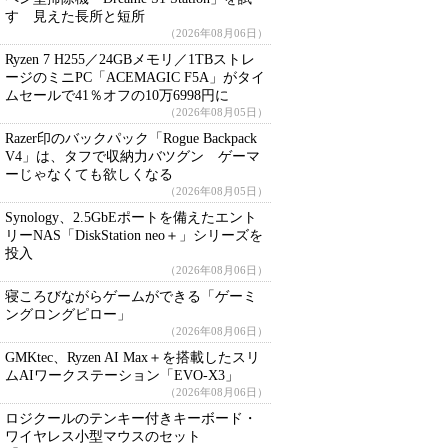
す 見えた長所と短所
（2026年08月06日）
Ryzen 7 H255／24GBメモリ／1TBストレ
ージのミニPC「ACEMAGIC F5A」がタイ
ムセールで41％オフの10万6998円に
（2026年08月05日）
Razer印のバックパック「Rogue Backpack
V4」は、タフで収納力バツグン ゲーマ
ーじゃなくても欲しくなる
（2026年08月05日）
Synology、2.5GbEポートを備えたエント
リーNAS「DiskStation neo＋」シリーズを
投入
（2026年08月06日）
寝ころびながらゲームができる「ゲーミ
ングロングピロー」
（2026年08月06日）
GMKtec、Ryzen AI Max＋を搭載したスリ
ムAIワークステーション「EVO-X3」
（2026年08月06日）
ロジクールのテンキー付きキーボード・
ワイヤレス小型マウスのセット