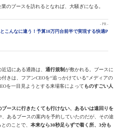
企業のブースを訪れるとなれば、大騒ぎになる。
- PR -
」とこんなに違う！予算10万円台前半で実現する快適P
近辺にある通路は、
通行規制
が敷かれる。ブースに
付きは、フアンCEOを“追っかけている”メディアの
EOを一目見ようとする来場客によって
ものすごい人
のブースに行きたくても行けない、あるいは遠回りを
前中、あるブースの案内を予約していたのだが、その途
るとのことで、
本来なら30秒足らずで着く所、3分も