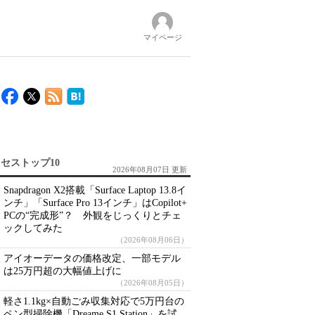
マイページ
セストップ10
2026年08月07日 更新
Snapdragon X2搭載「Surface Laptop 13.8イ
ンチ」「Surface Pro 13インチ」はCopilot+
PCの“完成形”？ 外観をじっくりとチェ
ックしてみた
（2026年08月06日）
アイオーデータの価格改定、一部モデル
は25万円超の大幅値上げに
（2026年08月05日）
軽さ1.1kg×自動ごみ収集対応で5万円台の
ペン型掃除機「Dreame S1 Station」を試