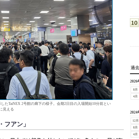
過
2026
8月
4月
したTaiNEX 2号館の廊下の様子。会期2日目の入場開始10分前とい
に見える
2024
12月
・フアン」
8月
4月