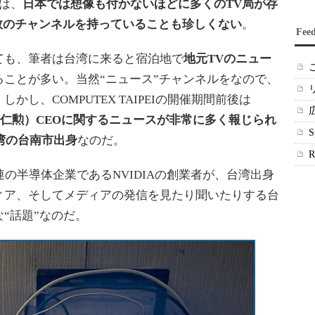
は、
日本では想像も付かないほどに多くのTV局が存
複数のチャンネルを持っていることも珍しくない
。
Fee
も、筆者は台湾に来ると宿泊地で
地元TVのニュー
ることが多い。当然“ニュース”チャンネルをなので、
し、COMPUTEX TAIPEIの開催期間前後は
（黄仁勲）CEOに関するニュースが非常に多く報じられ
湾の台南市出身
なのだ。
の半導体企業であるNVIDIAの創業者が、台湾出身
ィア、そしてメディアの発信を見たり聞いたりする台
“話題”なのだ。