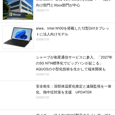
向け部門とXbox部門が中心
(
2026/7/7
)
aiwa、Intel N100を搭載した12型2in1タブレッ
トに法人向けモデル
(
2026/7/3
)
シャープが衛星通信サービスに参入、「2027年
の5G NTN標準化でビッグバンが起こる」
AQUOSの小型化技術を生かして端末開発も
(
2026/7/2
)
安全衛生：深部体温変化推定と遠隔監視を一体
化、熱中症対策を支援 UPDATER
(
2026/7/2
)