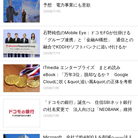
予想 電力事業にも意欲
(
2026/7/15
)
石野純也のMobile Eye：ドコモFGが仕掛ける
「グループ連携」と「金融AI構想」 通信との
融合でKDDIやソフトバンクに追い付けるか
(
2026/7/11
)
ITmedia エンタープライズ まとめ読み
eBook：「万年3位」脱却なるか？ Google
Cloudに吹く&quot;追い風&quot;の正体を考察
(
2026/7/9
)
「ドコモの銀行」誕生へ 住信SBIネット銀行
の社名変更で 法人向けは「NEOBANK」維持
(
2026/7/9
)
Microsoft、全社で約4800人を削減へ――法人