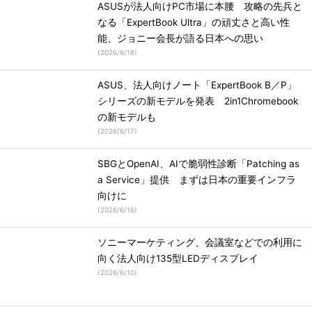
ASUSが法人向けPC市場に本腰 攻略の先兵と
なる「ExpertBook Ultra」の頑丈さと高い性
能、ジョニー会長が語る日本への思い
(
2026/6/18
)
ASUS、法人向けノート「ExpertBook B／P」
シリーズの新モデルを発表 2in1Chromebook
の新モデルも
(
2026/6/17
)
SBGとOpenAI、AIで脆弱性診断「Patching as
a Service」提供 まずは日本の重要インフラ
向けに
(
2026/6/16
)
ソニーマーケティング、会議室などでの利用に
向く法人向け135型LEDディスプレイ
(
2026/6/10
)