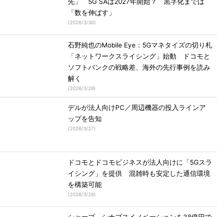
先」 5G SAは2027年開始？ 黒字化までは
「数を伸ばす」
(
2026/3/30
)
石野純也のMobile Eye：5Gマネタイズの切り札
「ネットワークスライシング」始動 ドコモと
ソフトバンクの戦略差、海外の先行事例を読み
解く
(
2026/3/28
)
デルが法人向けPC／周辺機器の投入ラインア
ップを告知
(
2026/3/27
)
ドコモとドコモビジネスが法人向けに「5Gスラ
イシング」を提供 混雑時も安定した通信環境
を構築可能
(
2026/3/26
)