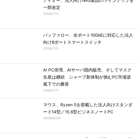
アイオー、法人向けNAS製品のラインアップを
一部改定
(
2026/7/1
)
バッファロー、全ポート10GbEに対応した法人
向け8ポートスマートスイッチ
(
2026/7/1
)
AI PC倍増、AIサーバ国内販売、そしてマスク
生産は継続 シャープ新体制が挑むPC市場逆
風下での勝算
(
2026/7/1
)
マウス、Ryzen 5を搭載した法人向けスタンダ
ード14型／15.6型ビジネスノートPC
(
2026/6/30
)