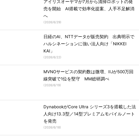
アイリスオーヤマが7月から清掃ロボットの発
売を開始 AI搭載で効率化提案、人手不足解消
へ
(
2026/6/29
)
日経のAI、NTTデータが販売契約 出典明示で
ハルシネーションに強い法人向け「NIKKEI
KAI」
(
2026/6/22
)
MVNOサービスの契約数は微増、IIJが500万回
線突破で1位を堅守 MM総研調べ
(
2026/6/19
)
DynabookがCore Ultra シリーズ3を搭載した法
人向け13.3型／14型プレミアムモバイルノート
を発売
(
2026/6/18
)