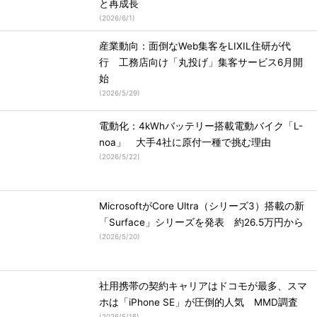
と再成長
(
2026/6/1
)
産業動向：面倒なWeb集客をLIXIL住研が代
行 工務店向け「丸投げ」集客サービス6月開
始
(
2026/5/29
)
電動化：4kWhバッテリー搭載電動バイク「L-
noa」 大手4社に原付一種で挑む理由
(
2026/5/22
)
MicrosoftがCore Ultra（シリーズ3）搭載の新
「Surface」シリーズを発表 約26.5万円から
(
2026/5/20
)
社用携帯の契約キャリアはドコモが最多、スマ
ホは「iPhone SE」が圧倒的人気 MMD調査
(
2026/5/16
)