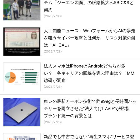
テム「ジーエン図面」の販路拡大へSB C&Sと
契約
(
2026/7/30
)
人工知能ニュース：WebフォームからAIの暴走
を狙うサイバー攻撃とは何か リスク対策の鍵
は「AI-CAL」
(
2026/7/28
)
法人スマホはiPhoneとAndroidどちらが多
い？ 各キャリアの回線を選ぶ理由は？ MM
総研が調査
(
2026/7/25
)
東レの最新カーボン技術で約999gと長時間バッ
テリーを両立させた“法人向けLAVIE”が登場
ブランド統一の背景とは
(
2026/7/23
)
新品でも中古でもない“再生スマホ”サービス登