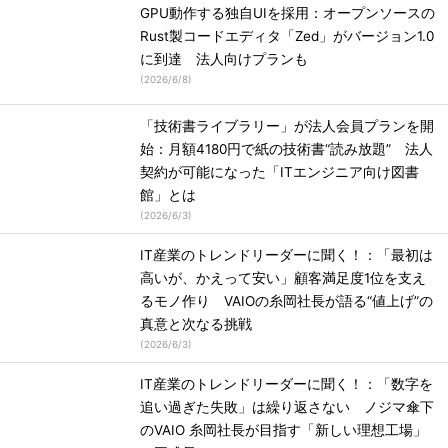
GPU動作する独自UIを採用：オープンソースの
Rust製コードエディタ「Zed」がバージョン1.0
に到達 法人向けプランも
(
2026/6/8
)
「技術書ライブラリー」が法人会員プランを開
始：月額4180円で紙の技術書“読み放題” 法人
契約が可能になった「ITエンジニア向け図書
館」とは
(
2026/6/3
)
IT産業のトレンドリーダーに聞く！：「最初は
高いが、かえって安い」顧客満足度1位を支え
るモノ作り VAIOの糸岡社長が語る“値上げ”の
真意と次なる挑戦
(
2026/6/3
)
IT産業のトレンドリーダーに聞く！：「数字を
追い過ぎた失敗」は繰り返さない ノジマ傘下
のVAIO 糸岡社長が目指す「新しい理想工場」