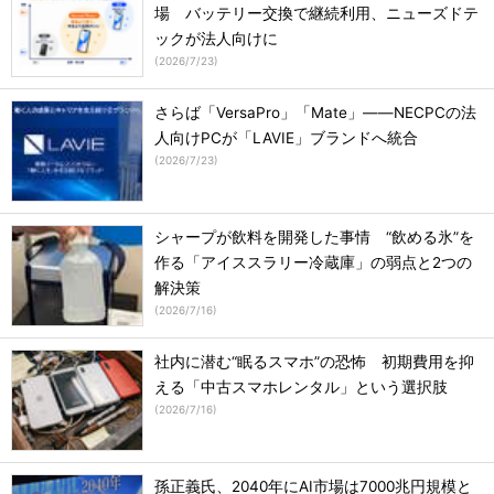
場 バッテリー交換で継続利用、ニューズドテ
ックが法人向けに
(
2026/7/23
)
さらば「VersaPro」「Mate」――NECPCの法
人向けPCが「LAVIE」ブランドへ統合
(
2026/7/23
)
シャープが飲料を開発した事情 “飲める氷”を
作る「アイススラリー冷蔵庫」の弱点と2つの
解決策
(
2026/7/16
)
社内に潜む“眠るスマホ”の恐怖 初期費用を抑
える「中古スマホレンタル」という選択肢
(
2026/7/16
)
孫正義氏、2040年にAI市場は7000兆円規模と