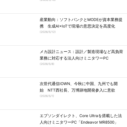
産業動向：ソフトバンクとMODEが資本業務提
携 生成AI×IoTで現場の意思決定を高度化
(
2026/5/12
)
メカ設計ニュース：設計／製造現場など高負荷
業務に対応する法人向けミニタワーPC
(
2026/5/8
)
次世代通信IOWN、今秋に中国、九州でも開
始 NTT西社長、万博跡地開発参入に意欲
(
2026/5/1
)
エプソンダイレクト、Core Ultraを搭載した法
人向けミニタワーPC「Endeavor MR8500」