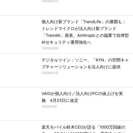
(
2026/4/21
)
個人向け新ブランド「TrendLife」の展開も：
トレンドマイクロが法人向け新ブランド
「TrendAI」発表、Anthropicとの協業で自律型
AIセキュリティ運用強化へ
(
2026/4/20
)
デジタルツイン：ソニー、「XYN」の空間キャ
プチャーソリューションを法人向けに提供
(
2026/4/15
)
VAIOが個人向け／法人向けPCの値上げを実
施 4月23日に改定
(
2026/4/3
)
楽天モバイル鈴木CEOが語る「1000万回線の