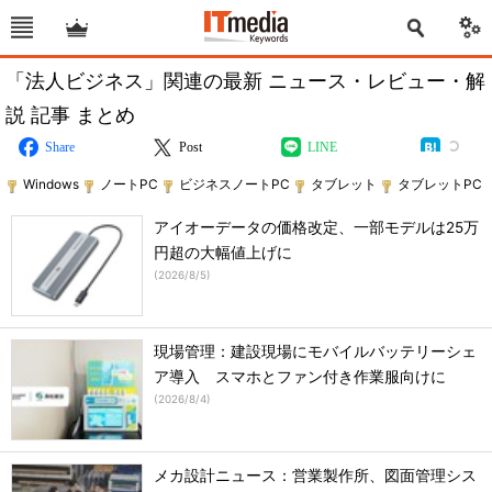
「法人ビジネス」関連の最新 ニュース・レビュー・解
説 記事 まとめ
Share
Post
LINE
Windows
ノートPC
ビジネスノートPC
タブレット
タブレットPC
アイオーデータの価格改定、一部モデルは25万
円超の大幅値上げに
(
2026/8/5
)
現場管理：建設現場にモバイルバッテリーシェ
ア導入 スマホとファン付き作業服向けに
(
2026/8/4
)
メカ設計ニュース：営業製作所、図面管理シス