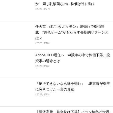
か 同じ乳酸菌なのに株価は逆に動く
(
2026/3/27
)
任天堂「ぽこ あ ポケモン」爆売れで株価急
騰 “異色ゲーム”がもたらす長期的リターンと
は？
(
2026/3/16
)
Adobe CEO退任へ AI競争の中で株価下落、投
資家の懸念とは
(
2026/3/13
)
「納得できないなら株を売れ」 JR東海が株主
に突きつけた一言の真意
(
2026/3/13
)
【運賃高騰・航空株は下落】イラン情勢が世界