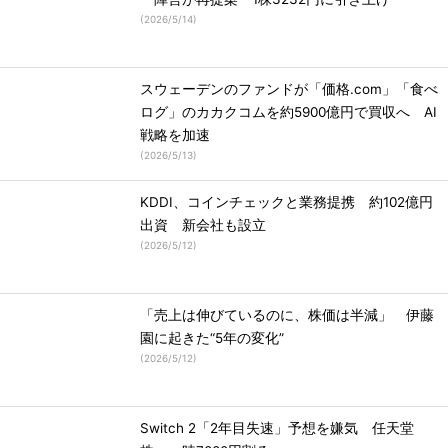
(
2026/5/14
)
スウェーデンのファンドが「価格.com」「食べ
ログ」のカカクコムを約5900億円で買収へ AI
戦略を加速
(
2026/5/13
)
KDDI、コインチェックと業務提携 約102億円
出資 新会社も設立
(
2026/5/12
)
「売上は伸びているのに、株価は半減」 伊藤
園に起きた“5年の変化”
(
2026/5/12
)
Switch 2「2年目失速」予想を嫌気 任天堂