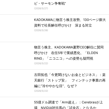
ビ・サーモン争奪戦”
(
2026/5/27
)
KADOKAWAに物言う株主攻勢、130ページ膨大
資料で社長解任呼びかけ 深まる対立
(
2026/5/26
)
物言う株主、KADOKAWA夏野CEO解任に賛同
呼びかけ 在任5年で業績悪化、「ELDEN
RING」「ニコニコ」への姿勢も疑問視
(
2026/5/22
)
古田拓也「今更聞けないお金とビジネス」：楽
天銀行「ストップ安」 フィンテック事業の再
編に“冷ややかな目”、なぜ？
(
2026/5/22
)
55億ドル調達で「Arm超え」：Cerebrasが上
場 NVIDIA対抗馬の「試金石」となるか