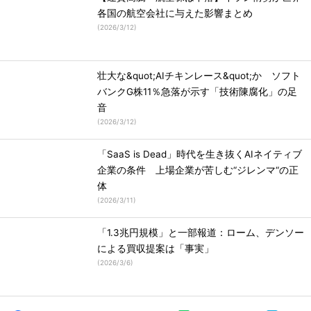
各国の航空会社に与えた影響まとめ
(
2026/3/12
)
壮大な&quot;AIチキンレース&quot;か ソフト
バンクG株11％急落が示す「技術陳腐化」の足
音
(
2026/3/12
)
「SaaS is Dead」時代を生き抜くAIネイティブ
企業の条件 上場企業が苦しむ“ジレンマ“の正
体
(
2026/3/11
)
「1.3兆円規模」と一部報道：ローム、デンソー
による買収提案は「事実」
(
2026/3/6
)