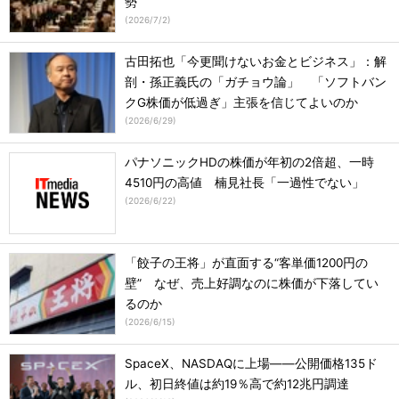
勢
(
2026/7/2
)
古田拓也「今更聞けないお金とビジネス」：解
剖・孫正義氏の「ガチョウ論」 「ソフトバン
クG株価が低過ぎ」主張を信じてよいのか
(
2026/6/29
)
パナソニックHDの株価が年初の2倍超、一時
4510円の高値 楠見社長「一過性でない」
(
2026/6/22
)
「餃子の王将」が直面する“客単価1200円の
壁” なぜ、売上好調なのに株価が下落してい
るのか
(
2026/6/15
)
SpaceX、NASDAQに上場――公開価格135ド
ル、初日終値は約19％高で約12兆円調達