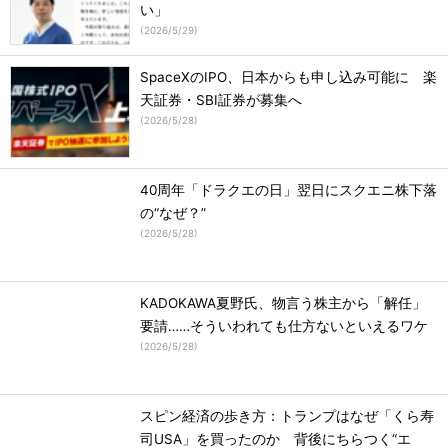
い」
(
2026/5/29
)
SpaceXのIPO、日本からも申し込み可能に 楽
天証券・SBI証券が募集へ
(
2026/5/28
)
40周年「ドラクエの日」翌日にスクエニ株下落
の“なぜ？”
(
2026/5/28
)
KADOKAWA夏野氏、物言う株主から「解任」
要請……そういわれても仕方ないといえるワケ
(
2026/5/28
)
スピン経済の歩き方：トランプはなぜ「くら寿
司USA」を買ったのか 背後にちらつく“エ