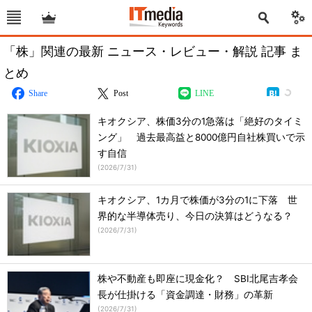
「株」関連の最新 ニュース・レビュー・解説 記事 ま
とめ
Share
Post
LINE
キオクシア、株価3分の1急落は「絶好のタイミ
ング」 過去最高益と8000億円自社株買いで示
す自信
(
2026/7/31
)
キオクシア、1カ月で株価が3分の1に下落 世
界的な半導体売り、今日の決算はどうなる？
(
2026/7/31
)
株や不動産も即座に現金化？ SBI北尾吉孝会
長が仕掛ける「資金調達・財務」の革新
(
2026/7/31
)