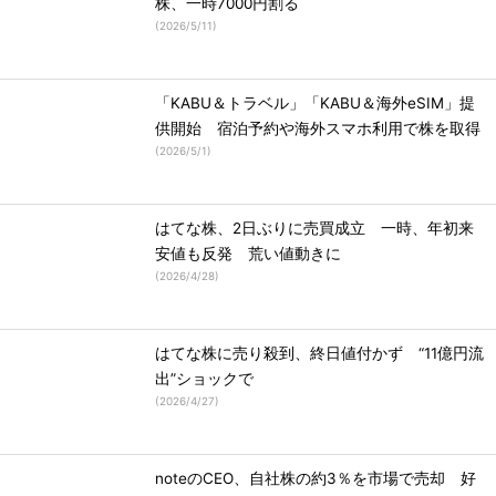
株、一時7000円割る
(
2026/5/11
)
「KABU＆トラベル」「KABU＆海外eSIM」提
供開始 宿泊予約や海外スマホ利用で株を取得
(
2026/5/1
)
はてな株、2日ぶりに売買成立 一時、年初来
安値も反発 荒い値動きに
(
2026/4/28
)
はてな株に売り殺到、終日値付かず “11億円流
出”ショックで
(
2026/4/27
)
noteのCEO、自社株の約3％を市場で売却 好