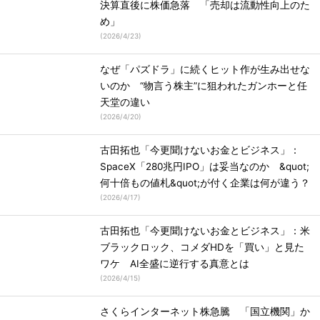
決算直後に株価急落 「売却は流動性向上のた
め」
(
2026/4/23
)
なぜ「パズドラ」に続くヒット作が生み出せな
いのか “物言う株主”に狙われたガンホーと任
天堂の違い
(
2026/4/20
)
古田拓也「今更聞けないお金とビジネス」：
SpaceX「280兆円IPO」は妥当なのか &quot;
何十倍もの値札&quot;が付く企業は何が違う？
(
2026/4/17
)
古田拓也「今更聞けないお金とビジネス」：米
ブラックロック、コメダHDを「買い」と見た
ワケ AI全盛に逆行する真意とは
(
2026/4/15
)
さくらインターネット株急騰 「国立機関」か