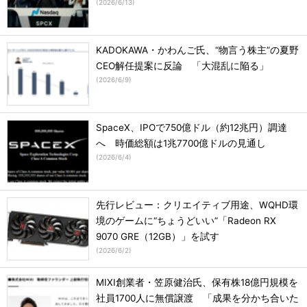
(
2026/6/13
)
KADOKAWA・かわんご氏、“物言う株主”の夏野
CEO解任提案に反論 「大混乱に陥る」
(
2026/6/9
)
SpaceX、IPOで750億ドル（約12兆円）調達
へ 時価総額は1兆7700億ドルの見通し
(
2026/6/4
)
先行レビュー：クリエイティブ用途、WQHD環
境のゲームに“ちょうどいい”「Radeon RX
9070 GRE（12GB）」を試す
(
2026/6/2
)
MIXI創業者・笠原健治氏、保有株18億円規模を
社員1700人に無償譲渡 「成果を分かち合いた