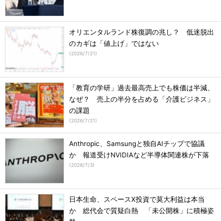
オリエンタルランド株復調の兆し？ 低迷脱出
のカギは「値上げ」ではない
(
2026/7/21
)
「教育の学研」過去最高売上でも株価は半減、
なぜ？ 売上の半分を占める「介護ビジネス」
の課題
(
2026/7/21
)
Anthropic、Samsungと独自AIチップで協議
か 報道受けNVIDIAなど半導体関連株が下落
(
2026/7/3
)
日本生命、スペースX投資で莫大利益は本当
か 総代会で質疑白熱 「未公開株」に積極姿