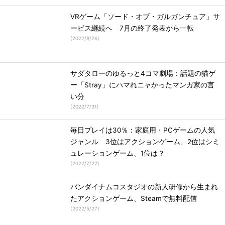
VRゲーム「ソード・オブ・ガルガンチュア」サ
ービス継続へ 7月の終了発表から一転
(
2022/8/26
)
サダタローのゆるっと4コマ劇場：話題の猫ゲ
ー「Stray」にハマれニャかったマンガ家の言
い分
(
2022/7/31
)
毎日プレイは30％：家庭用・PCゲームの人気
ジャンル 3位はアクションゲーム、2位はシミ
ュレーションゲーム、1位は？
(
2022/7/22
)
バンダイナムコスタジオの新人研修から生まれ
たアクションゲーム、Steamで無料配信
(
2022/5/27
)