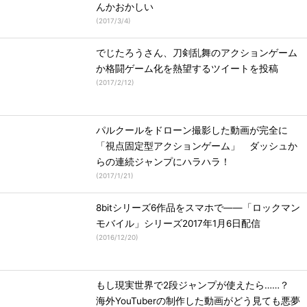
んかおかしい
(
2017/3/4
)
でじたろうさん、刀剣乱舞のアクションゲーム
か格闘ゲーム化を熱望するツイートを投稿
(
2017/2/12
)
パルクールをドローン撮影した動画が完全に
「視点固定型アクションゲーム」 ダッシュか
らの連続ジャンプにハラハラ！
(
2017/1/21
)
8bitシリーズ6作品をスマホで――「ロックマン
モバイル」シリーズ2017年1月6日配信
(
2016/12/20
)
もし現実世界で2段ジャンプが使えたら……？
海外YouTuberの制作した動画がどう見ても悪夢