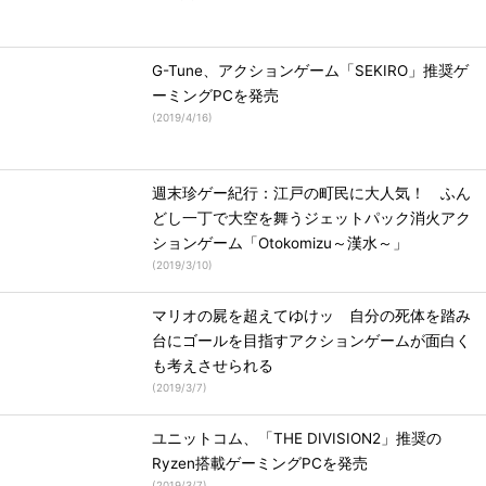
G-Tune、アクションゲーム「SEKIRO」推奨ゲ
ーミングPCを発売
(
2019/4/16
)
週末珍ゲー紀行：江戸の町民に大人気！ ふん
どし一丁で大空を舞うジェットパック消火アク
ションゲーム「Otokomizu～漢水～」
(
2019/3/10
)
マリオの屍を超えてゆけッ 自分の死体を踏み
台にゴールを目指すアクションゲームが面白く
も考えさせられる
(
2019/3/7
)
ユニットコム、「THE DIVISION2」推奨の
Ryzen搭載ゲーミングPCを発売
(
2019/3/7
)