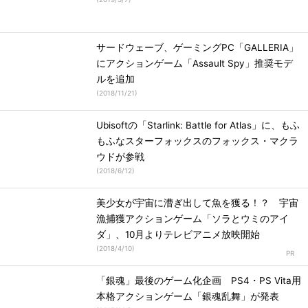
サードウェーブ、ゲーミングPC「GALLERIA」
にアクションゲーム「Assault Spy」推奨モデ
ルを追加
(
2018/11/21
)
Ubisoftの「Starlink: Battle for Atlas」に、もふ
もふなスターフォックスのフォックス・マクラ
ウドが参戦
(
2018/6/12
)
美少女が宇宙に漕ぎ出して魚を獲る！？ 宇宙
漁捕獲アクションゲーム「ソラとウミのアイ
ダ」、10月よりテレビアニメ放映開始
(
2018/4/10
)
「銀魂」最後のゲーム化企画 PS4・PS Vita用
本格アクションゲーム「銀魂乱舞」が発表