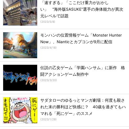
「速すぎる」「ここだけ重力がおかし
い」 “海外版SASUKE”選手の身体能力が異次
元レベルで話題
(
2023/5/8
)
モンハンの位置情報ゲーム「Monster Hunter
Now」、Nianticとカプコンが9月に配信
(
2023/4/18
)
伝説の乙女ゲーム「学園ハンサム」に新作 格
闘アクションゲーム制作中
(
2023/3/20
)
サダタローのゆるっとマンガ劇場：何度も殺さ
れた末の勝利ほど快感に？ 40歳を過ぎてもハ
マれる「死にゲー」のススメ
(
2023/1/28
)