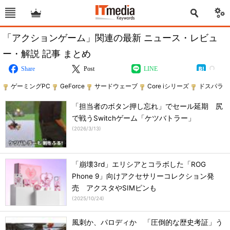
「アクションゲーム」関連の最新 ニュース・レビュ
ー・解説 記事 まとめ
Share
Post
LINE
ゲーミングPC
GeForce
サードウェーブ
Core iシリーズ
ドスパラ
「担当者のボタン押し忘れ」でセール延期 尻
で戦うSwitchゲーム「ケツバトラー」
(
2026/3/13
)
「崩壊3rd」エリシアとコラボした「ROG
Phone 9」向けアクセサリーコレクション発
売 アクスタやSIMピンも
(
2025/10/24
)
風刺か、パロディか 「圧倒的な歴史考証」う