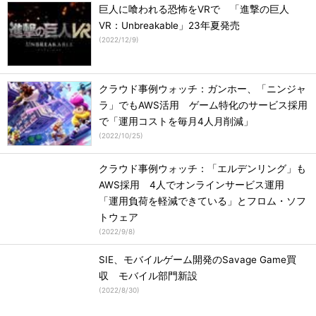
巨人に喰われる恐怖をVRで 「進撃の巨人
VR：Unbreakable」23年夏発売
(
2022/12/9
)
クラウド事例ウォッチ：ガンホー、「ニンジャ
ラ」でもAWS活用 ゲーム特化のサービス採用
で「運用コストを毎月4人月削減」
(
2022/10/25
)
クラウド事例ウォッチ：「エルデンリング」も
AWS採用 4人でオンラインサービス運用
「運用負荷を軽減できている」とフロム・ソフ
トウェア
(
2022/9/8
)
SIE、モバイルゲーム開発のSavage Game買
収 モバイル部門新設
(
2022/8/30
)