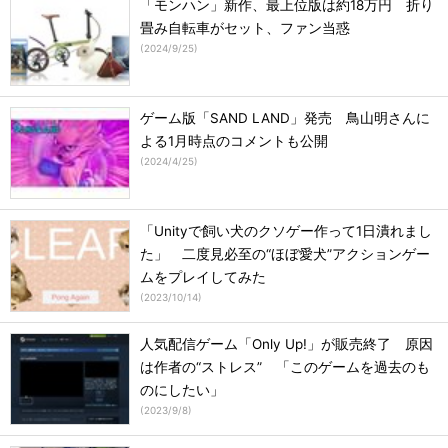
「モンハン」新作、最上位版は約18万円 折り
畳み自転車がセット、ファン当惑
(
2024/9/25
)
ゲーム版「SAND LAND」発売 鳥山明さんに
よる1月時点のコメントも公開
(
2024/4/25
)
「Unityで飼い犬のクソゲー作って1日潰れまし
た」 二度見必至の“ほぼ愛犬”アクションゲー
ムをプレイしてみた
(
2023/10/14
)
人気配信ゲーム「Only Up!」が販売終了 原因
は作者の“ストレス” 「このゲームを過去のも
のにしたい」
(
2023/9/8
)