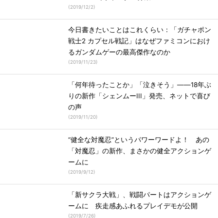
(
2019/12/2
)
今日書きたいことはこれくらい：「ガチャポン
戦士2 カプセル戦記」はなぜファミコンにおけ
るガンダムゲーの最高傑作なのか
(
2019/11/23
)
「何年待ったことか」「泣きそう」――18年ぶ
りの新作「シェンムーIII」発売、ネットで喜び
の声
(
2019/11/20
)
“健全な対魔忍”というパワーワードよ！ あの
「対魔忍」の新作、まさかの健全アクションゲ
ームに
(
2019/9/12
)
「新サクラ大戦」、戦闘パートはアクションゲ
ームに 疾走感あふれるプレイデモが公開
(
2019/7/26
)