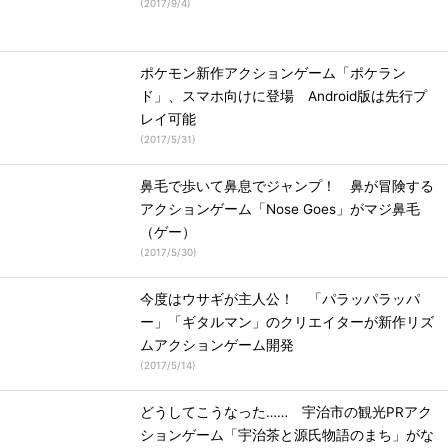
(
2017/9/4
)
ポケモン新作アクションゲーム「ポケラン
ド」、スマホ向けに登場 Android版は先行プ
レイ可能
(
2017/5/31
)
鼻毛で歩いて鼻息でジャンプ！ 鼻が冒険する
アクションゲーム「Nose Goes」がマジ鼻毛
（ゲー）
(
2017/5/30
)
今度はウサギが主人公！ 「パラッパラッパ
ー」「ギタルマン」のクリエイターが新作リズ
ムアクションゲーム開発
(
2017/5/14
)
どうしてこうなった…… 宇治市の観光PRアク
ションゲーム「宇治茶と源氏物語のまち」がな