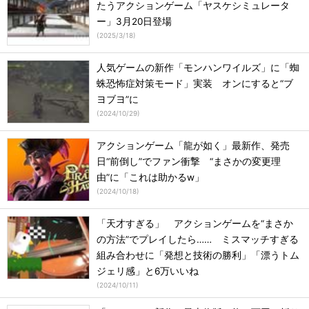
たうアクションゲーム「ヤスケシミュレータ
ー」3月20日登場
(
2025/3/18
)
人気ゲームの新作「モンハンワイルズ」に「蜘
蛛恐怖症対策モード」実装 オンにすると“ブ
ヨブヨ”に
(
2024/10/29
)
アクションゲーム「龍が如く」最新作、発売
日“前倒し”でファン衝撃 “まさかの変更理
由”に「これは助かるw」
(
2024/10/18
)
「天才すぎる」 アクションゲームを“まさか
の方法”でプレイしたら…… ミスマッチすぎる
組み合わせに「発想と技術の勝利」「漂うトム
ジェリ感」と6万いいね
(
2024/10/11
)