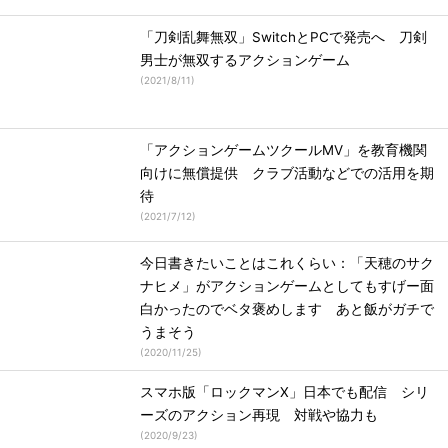
「刀剣乱舞無双」SwitchとPCで発売へ 刀剣
男士が無双するアクションゲーム
(
2021/8/11
)
「アクションゲームツクールMV」を教育機関
向けに無償提供 クラブ活動などでの活用を期
待
(
2021/7/12
)
今日書きたいことはこれくらい：「天穂のサク
ナヒメ」がアクションゲームとしてもすげー面
白かったのでベタ褒めします あと飯がガチで
うまそう
(
2020/11/25
)
スマホ版「ロックマンX」日本でも配信 シリ
ーズのアクション再現 対戦や協力も
(
2020/9/23
)