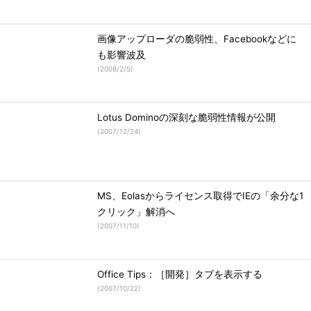
画像アップローダの脆弱性、Facebookなどに
も影響波及
(
2008/2/5
)
Lotus Dominoの深刻な脆弱性情報が公開
(
2007/12/24
)
MS、Eolasからライセンス取得でIEの「余分な1
クリック」解消へ
(
2007/11/10
)
Office Tips：［開発］タブを表示する
(
2007/10/22
)