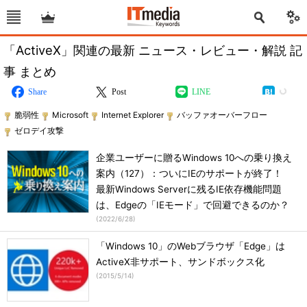
「ActiveX」関連の最新 ニュース・レビュー・解説 記
事 まとめ
Share
Post
LINE
脆弱性
Microsoft
Internet Explorer
バッファオーバーフロー
ゼロデイ攻撃
企業ユーザーに贈るWindows 10への乗り換え
案内（127）：ついにIEのサポートが終了！
最新Windows Serverに残るIE依存機能問題
は、Edgeの「IEモード」で回避できるのか？
(
2022/6/28
)
「Windows 10」のWebブラウザ「Edge」は
ActiveX非サポート、サンドボックス化
(
2015/5/14
)