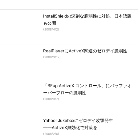
InstallShieldの深刻な脆弱性に対処、日本語版
も公開
(
2008/4/2
)
RealPlayerにActiveX関連のゼロデイ脆弱性
(
2008/3/12
)
「BFup ActiveX コントロール」にバッファオ
ーバーフローの脆弱性
(
2008/3/7
)
Yahoo! Jukeboxにゼロデイ攻撃発生
――ActiveX無効化で対策を
(
2008/2/6
)