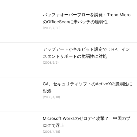
バッファオーバーフローを誘発：Trend Micro
のOfficeScanに未パッチの脆弱性
(
2008/7/30
)
アップデートかキルビット設定で：HP、イン
スタントサポートの脆弱性に対処
(
2008/6/5
)
CA、セキュリティソフトのActiveXの脆弱性に
対処
(
2008/4/18
)
Microsoft Worksのゼロデイ攻撃？ 中国のブ
ログで浮上
(
2008/4/18
)