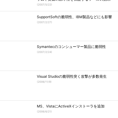
(
2007/5/22
)
SupportSoftの脆弱性、IBM製品などにも影響
(
2007/2/27
)
Symantecのコンシューマー製品に脆弱性
(
2007/2/24
)
Visual Studioの脆弱性突く攻撃が多数発生
(
2006/11/9
)
MS、VistaにActiveXインストーラを追加
(
2006/6/21
)