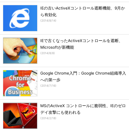
IEの古いActiveXコントロール遮断機能、9月か
ら有効化
(
2014/8/14
)
IEで古くなったActiveXコントロールを遮断、
Microsoftが新機能
(
2014/8/8
)
Google Chrome入門：Google Chrome組織導入
への第一歩
(
2014/7/16
)
MSのActiveX コントロールに脆弱性、IEのゼロ
デイ攻撃にも使われる
(
2014/2/18
)