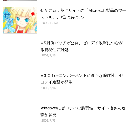
せかにゅ：英ITサイトの「Microsoft製品のワー
スト10」、1位はあのOS
(
2009/11/13
)
MS月例パッチが公開、ゼロデイ攻撃につなが
る脆弱性に対処
(
2009/7/15
)
MS Officeコンポーネントに新たな脆弱性、ゼ
ロデイ攻撃が発生
(
2009/7/14
)
Windowsにゼロデイの脆弱性、サイト改ざん攻
撃が多発
(
2009/7/7
)