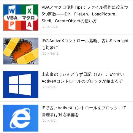
VBA／マクロ便利Tips：ファイル操作に役立つ
5つ関数――Dir、FileLen、LoadPicture、
Shell、CreateObjectの使い方
(
2015/3/24
)
IEのActiveXコントロール遮断、古いSilverlight
も対象に
(
2014/10/15
)
山市良のうぃんどうず日記（13）：IEで古い
ActiveXコントロールのブロックが始まるぞ
(
2014/9/4
)
IEで古いActiveXコントロールをブロック、IT
管理者は対応準備を
(
2014/9/2
)