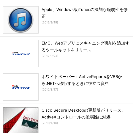
Apple、Windows版iTunesの深刻な脆弱性を修
正
(
2013/9/19
)
EMC、Webアプリにスキャニング機能を追加す
るツールキットをリリース
(
2012/9/24
)
ホワイトペーパー：ActiveReportsをVB6か
ら.NETへ移行するときに役立つ資料
(
2012/8/17
)
Cisco Secure Desktopの更新版がリリース、
ActiveXコントロールの脆弱性に対処
(
2010/4/16
)