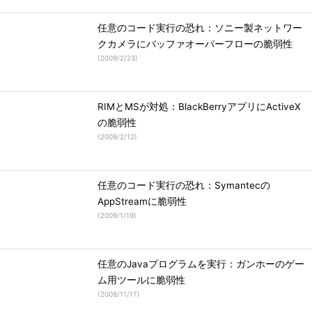
任意のコード実行の恐れ：ソニー製ネットワー
クカメラにバッファオーバーフローの脆弱性
(
2009/2/23
)
RIMとMSが対処：BlackBerryアプリにActiveX
の脆弱性
(
2009/2/12
)
任意のコード実行の恐れ：Symantecの
AppStreamに脆弱性
(
2009/1/19
)
任意のJavaプログラムを実行：ガンホーのゲー
ム用ツールに脆弱性
(
2008/11/17
)