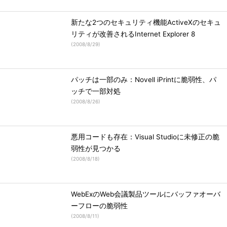
新たな2つのセキュリティ機能ActiveXのセキュ
リティが改善されるInternet Explorer 8
(
2008/8/29
)
パッチは一部のみ：Novell iPrintに脆弱性、パ
ッチで一部対処
(
2008/8/26
)
悪用コードも存在：Visual Studioに未修正の脆
弱性が見つかる
(
2008/8/18
)
WebExのWeb会議製品ツールにバッファオーバ
ーフローの脆弱性
(
2008/8/11
)