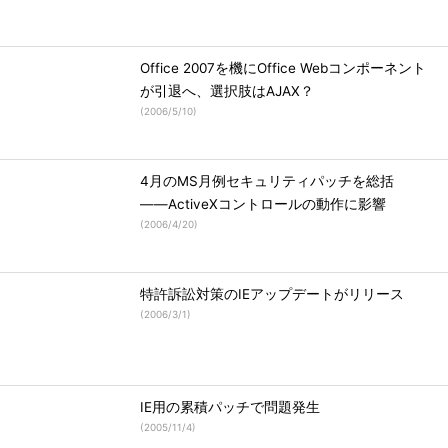
Office 2007を機にOffice Webコンポーネント
が引退へ、選択肢はAJAX？
(
2006/5/10
)
4月のMS月例セキュリティパッチを総括
――ActiveXコントロールの動作に影響
(
2006/4/20
)
特許訴訟対策のIEアップデートがリリース
(
2006/3/1
)
IE用の累積パッチで問題発生
(
2005/11/4
)